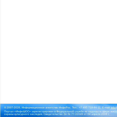
© 2007-2026, Информационное агентство ИнфоРос. Тел.: +7 495 718-84-11, E-mail:
info
Портал «ИнфоШОС» зарегистрирован в Федеральной службе по надзору в сфере массо
охраны культурного наследия. Свидетельство Эл № 77-31649 от 04 апреля 2008 г.