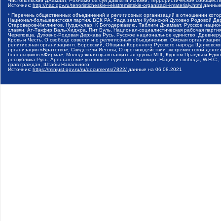
Чистопольский Джамаат, Рохнамо ба суи давлати исломи, Террористическое сообщест
Источник:
http://nac.gov.ru/terroristicheskie-i-ekstremistskie-organizacii-i-materialy.html
данные
* Перечень общественных объединений и религиозных организаций в отношении котор
Национал-большевистская партия, ВЕК РА, Рада земли Кубанской Духовно Родовой Де
Староверов-Инглингов, Нурджулар, К Богодержавию, Таблиги Джамаат, Русское наци
славян, Ат-Такфир Валь-Хиджра, Пит Буль, Национал-социалистическая рабочая парт
Череповца, Духовно-Родовая Держава Русь, Русское национальное единство, Древнер
Кровь и Честь, О свободе совести и о религиозных объединениях, Омская организаци
религиозная организация п. Боровский, Община Коренного Русского народа Щелковског
организация «Братство», Свидетели Иеговы, О противодействии экстремистской деяте
болельщиков «Фирма», Молодежная правозащитная группа МПГ, Курсом Правды и Единен
республика Русь, Арестантское уголовное единство, Башкорт, Нация и свобода, W.H.С
прав граждан, Штабы Навального
Источник:
https://minjust.gov.ru/ru/documents/7822/
данные на
06.08.2021