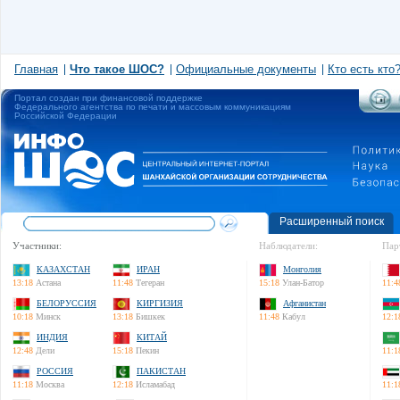
Главная
Что такое ШОС?
Официальные документы
Кто есть кто
Портал создан при финансовой поддержке
Федерального агентства по печати и массовым коммуникациям
Российской Федерации
Расширенный поиск
Участники:
Наблюдатели:
Пар
КАЗАХСТАН
ИРАН
Монголия
13:18
Астана
11:48
Тегеран
15:18
Улан-Батор
11:4
БЕЛОРУССИЯ
КИРГИЗИЯ
Афганистан
10:18
Минск
13:18
Бишкек
11:48
Кабул
12:1
ИНДИЯ
КИТАЙ
12:48
Дели
15:18
Пекин
11:1
РОССИЯ
ПАКИСТАН
11:18
Москва
12:18
Исламабад
11:1