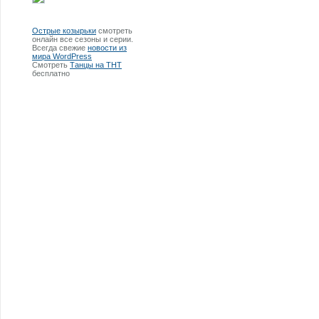
Острые козырьки
смотреть
онлайн все сезоны и серии.
Всегда свежие
новости из
мира WordPress
Смотреть
Танцы на ТНТ
бесплатно