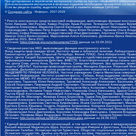
При цитировании и перепечатке материалов ссылка на портал «ИнфоШОС» обязательн
Для использования материалов в печатных изданиях необходимо письменное согласие
Если вы увидели ошибку, выделите ее мышкой и нажмите клавиши Ctrl+Enter
©
Создание сайта
- Инфорос, 2007-2026
* Реестр иностранных средств массовой информации, выполняющих функции иностранн
Голос Америки, Idel.Реалии, Кавказ.Реалии, Крым.Реалии, Телеканал Настоящее Время
Людмила Алексеевна, Маркелов Сергей Евгеньевич, Камалягин Денис Николаевич, Апах
Александрович, Маняхин Петр Борисович, Ярош Юлия Петровна, Чуракова Ольга Влади
Гройсман Софья Романовна, Рождественский Илья Дмитриевич, Апухтина Юлия Владимир
Шмагун Олеся Валентиновна, Мароховская Алеся Алексеевна, Долинина Ирина Никола
редактор 2021, Вега 2021
Источник:
https://minjust.gov.ru/ru/documents/7755/
данные на
03.09.2021
* Сведения реестра НКО, выполняющих функции иностранного агента:
Фонд защиты прав граждан Штаб, Институт права и публичной политики, Лаборатория
Гуманитарное действие, Открытый Петербург, Феникс ПЛЮС, Лига Избирателей, Правов
Крест, Центр Хасдей Ерушалаим, Центр поддержки и содействия развитию средств мас
информационных инициатив Действие, ВМЕСТЕ, Благотворительный фонд охраны здоров
Так, центр Сова, центр Анна, Проект Апрель, Самарская губерния, Эра здоровья, пр
защиты СИБАЛЬТ, Уральская правозащитная группа, Женщины Евразии, Рязанский Мемо
человека, Дальневосточный центр развития гражданских инициатив и социального пар
АКАДЕМИЯ ПО ПРАВАМ ЧЕЛОВЕКА, Частное учреждение Совета Министров северных стр
Массовой Информации, Институт развития прессы - Сибирь, Фонд поддержки свободы 
агентство МЕМО. РУ, Институт региональной прессы, Институт Развития Свободы Инф
Борисовна, Таранова Юлия Николаевна, Туровский Александр Алексеевич, Васильева 
Сергей Георгиевич, Пивоваров Андрей Сергеевич, Писемский Евгений Александрович,
Викторович, Шарипков Олег Викторович, Мальсагов Муса Асланович, Мошель Ирина Ар
Александровна, Исламов Тимур Рифгатович, Романова Ольга Евгеньевна, Щаров Серг
Паутов Юрий Анатольевич, Верховский Александр Маркович, Пислакова-Паркер Марина
Рачинский Ян Збигневич, Жемкова Елена Борисовна, Гудков Лев Дмитриевич, Иллари
Николай Алексеевич, Блинушов Андрей Юрьевич, Мосин Алексей Геннадьевич, Гефтер
Владимировна, Баженова Светлана Куприяновна, Исаев Сергей Владимирович, Максим
Буртина Елена Юрьевна, Гендель Людмила Залмановна, Кокорина Екатерина Алексеев
Подузов Сергей Васильевич, Протасова Ирина Вячеславовна, Литинский Леонид Борис
Добровольская Анна Дмитриевна, Королева Александра Евгеньевна, Смирнов Владими
Петрович, Полякова Мара Федоровна, Резник Генри Маркович, Захаров Герман Конста
Источник:
http://unro.minjust.ru/NKOForeignAgent.aspx
данные на
28.08.2021
* Единый федеральный список организаций, в том числе иностранных и международны
Высший военный Маджлисуль Шура, Конгресс народов Ичкерии и Дагестана, Аль-Каида, 
Движение Талибан, Исламская партия Туркестана, Общество социальных реформ, Общес
Исламское государство, Джабха аль-Нусра ли-Ахль аш-Шам, Народное ополчение имен