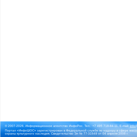
© 2007-2026, Информационное агентство ИнфоРос. Тел.: +7 495 718-84-11, E-mail:
info
Портал «ИнфоШОС» зарегистрирован в Федеральной службе по надзору в сфере массо
охраны культурного наследия. Свидетельство Эл № 77-31649 от 04 апреля 2008 г.