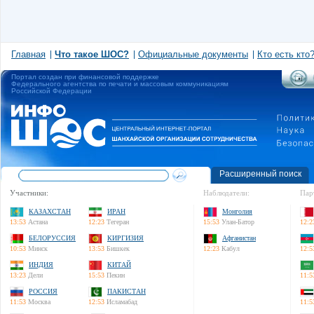
Главная
Что такое ШОС?
Официальные документы
Кто есть кто
Портал создан при финансовой поддержке
Федерального агентства по печати и массовым коммуникациям
Российской Федерации
Расширенный поиск
Участники:
Наблюдатели:
Пар
КАЗАХСТАН
ИРАН
Монголия
13:53
Астана
12:23
Тегеран
15:53
Улан-Батор
12:2
БЕЛОРУССИЯ
КИРГИЗИЯ
Афганистан
10:53
Минск
13:53
Бишкек
12:23
Кабул
12:5
ИНДИЯ
КИТАЙ
13:23
Дели
15:53
Пекин
11:5
РОССИЯ
ПАКИСТАН
11:53
Москва
12:53
Исламабад
11:5