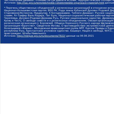
Чистопольский Джамаат, Рохнамо ба суи давлати исломи, Террористическое сообщест
Источник:
http://nac.gov.ru/terroristicheskie-i-ekstremistskie-organizacii-i-materialy.html
данные
* Перечень общественных объединений и религиозных организаций в отношении котор
Национал-большевистская партия, ВЕК РА, Рада земли Кубанской Духовно Родовой Де
Староверов-Инглингов, Нурджулар, К Богодержавию, Таблиги Джамаат, Русское наци
славян, Ат-Такфир Валь-Хиджра, Пит Буль, Национал-социалистическая рабочая парт
Череповца, Духовно-Родовая Держава Русь, Русское национальное единство, Древнер
Кровь и Честь, О свободе совести и о религиозных объединениях, Омская организаци
религиозная организация п. Боровский, Община Коренного Русского народа Щелковског
организация «Братство», Свидетели Иеговы, О противодействии экстремистской деяте
болельщиков «Фирма», Молодежная правозащитная группа МПГ, Курсом Правды и Единен
республика Русь, Арестантское уголовное единство, Башкорт, Нация и свобода, W.H.С
прав граждан, Штабы Навального
Источник:
https://minjust.gov.ru/ru/documents/7822/
данные на
06.08.2021