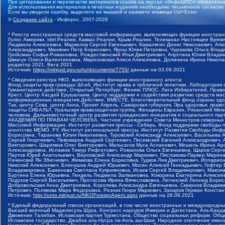
При цитировании и перепечатке материалов ссылка на портал «ИнфоШОС» обязательн
Для использования материалов в печатных изданиях необходимо письменное согласие
Если вы увидели ошибку, выделите ее мышкой и нажмите клавиши Ctrl+Enter
©
Создание сайта
- Инфорос, 2007-2026
* Реестр иностранных средств массовой информации, выполняющих функции иностранн
Голос Америки, Idel.Реалии, Кавказ.Реалии, Крым.Реалии, Телеканал Настоящее Время
Людмила Алексеевна, Маркелов Сергей Евгеньевич, Камалягин Денис Николаевич, Апах
Александрович, Маняхин Петр Борисович, Ярош Юлия Петровна, Чуракова Ольга Влади
Гройсман Софья Романовна, Рождественский Илья Дмитриевич, Апухтина Юлия Владимир
Шмагун Олеся Валентиновна, Мароховская Алеся Алексеевна, Долинина Ирина Никола
редактор 2021, Вега 2021
Источник:
https://minjust.gov.ru/ru/documents/7755/
данные на
03.09.2021
* Сведения реестра НКО, выполняющих функции иностранного агента:
Фонд защиты прав граждан Штаб, Институт права и публичной политики, Лаборатория
Гуманитарное действие, Открытый Петербург, Феникс ПЛЮС, Лига Избирателей, Правов
Крест, Центр Хасдей Ерушалаим, Центр поддержки и содействия развитию средств мас
информационных инициатив Действие, ВМЕСТЕ, Благотворительный фонд охраны здоров
Так, центр Сова, центр Анна, Проект Апрель, Самарская губерния, Эра здоровья, пр
защиты СИБАЛЬТ, Уральская правозащитная группа, Женщины Евразии, Рязанский Мемо
человека, Дальневосточный центр развития гражданских инициатив и социального пар
АКАДЕМИЯ ПО ПРАВАМ ЧЕЛОВЕКА, Частное учреждение Совета Министров северных стр
Массовой Информации, Институт развития прессы - Сибирь, Фонд поддержки свободы 
агентство МЕМО. РУ, Институт региональной прессы, Институт Развития Свободы Инф
Борисовна, Таранова Юлия Николаевна, Туровский Александр Алексеевич, Васильева 
Сергей Георгиевич, Пивоваров Андрей Сергеевич, Писемский Евгений Александрович,
Викторович, Шарипков Олег Викторович, Мальсагов Муса Асланович, Мошель Ирина Ар
Александровна, Исламов Тимур Рифгатович, Романова Ольга Евгеньевна, Щаров Серг
Паутов Юрий Анатольевич, Верховский Александр Маркович, Пислакова-Паркер Марина
Рачинский Ян Збигневич, Жемкова Елена Борисовна, Гудков Лев Дмитриевич, Иллари
Николай Алексеевич, Блинушов Андрей Юрьевич, Мосин Алексей Геннадьевич, Гефтер
Владимировна, Баженова Светлана Куприяновна, Исаев Сергей Владимирович, Максим
Буртина Елена Юрьевна, Гендель Людмила Залмановна, Кокорина Екатерина Алексеев
Подузов Сергей Васильевич, Протасова Ирина Вячеславовна, Литинский Леонид Борис
Добровольская Анна Дмитриевна, Королева Александра Евгеньевна, Смирнов Владими
Петрович, Полякова Мара Федоровна, Резник Генри Маркович, Захаров Герман Конста
Источник:
http://unro.minjust.ru/NKOForeignAgent.aspx
данные на
28.08.2021
* Единый федеральный список организаций, в том числе иностранных и международны
Высший военный Маджлисуль Шура, Конгресс народов Ичкерии и Дагестана, Аль-Каида, 
Движение Талибан, Исламская партия Туркестана, Общество социальных реформ, Общес
Исламское государство, Джабха аль-Нусра ли-Ахль аш-Шам, Народное ополчение имен