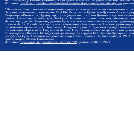
Чистопольский Джамаат, Рохнамо ба суи давлати исломи, Террористическое сообщест
Источник:
http://nac.gov.ru/terroristicheskie-i-ekstremistskie-organizacii-i-materialy.html
данные
* Перечень общественных объединений и религиозных организаций в отношении котор
Национал-большевистская партия, ВЕК РА, Рада земли Кубанской Духовно Родовой Де
Староверов-Инглингов, Нурджулар, К Богодержавию, Таблиги Джамаат, Русское наци
славян, Ат-Такфир Валь-Хиджра, Пит Буль, Национал-социалистическая рабочая парт
Череповца, Духовно-Родовая Держава Русь, Русское национальное единство, Древнер
Кровь и Честь, О свободе совести и о религиозных объединениях, Омская организаци
религиозная организация п. Боровский, Община Коренного Русского народа Щелковског
организация «Братство», Свидетели Иеговы, О противодействии экстремистской деяте
болельщиков «Фирма», Молодежная правозащитная группа МПГ, Курсом Правды и Единен
республика Русь, Арестантское уголовное единство, Башкорт, Нация и свобода, W.H.С
прав граждан, Штабы Навального
Источник:
https://minjust.gov.ru/ru/documents/7822/
данные на
06.08.2021