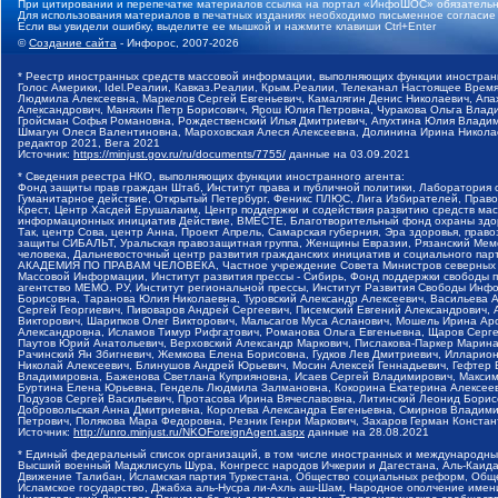
При цитировании и перепечатке материалов ссылка на портал «ИнфоШОС» обязательн
Для использования материалов в печатных изданиях необходимо письменное согласие
Если вы увидели ошибку, выделите ее мышкой и нажмите клавиши Ctrl+Enter
©
Создание сайта
- Инфорос, 2007-2026
* Реестр иностранных средств массовой информации, выполняющих функции иностранн
Голос Америки, Idel.Реалии, Кавказ.Реалии, Крым.Реалии, Телеканал Настоящее Время
Людмила Алексеевна, Маркелов Сергей Евгеньевич, Камалягин Денис Николаевич, Апах
Александрович, Маняхин Петр Борисович, Ярош Юлия Петровна, Чуракова Ольга Влади
Гройсман Софья Романовна, Рождественский Илья Дмитриевич, Апухтина Юлия Владимир
Шмагун Олеся Валентиновна, Мароховская Алеся Алексеевна, Долинина Ирина Никола
редактор 2021, Вега 2021
Источник:
https://minjust.gov.ru/ru/documents/7755/
данные на
03.09.2021
* Сведения реестра НКО, выполняющих функции иностранного агента:
Фонд защиты прав граждан Штаб, Институт права и публичной политики, Лаборатория
Гуманитарное действие, Открытый Петербург, Феникс ПЛЮС, Лига Избирателей, Правов
Крест, Центр Хасдей Ерушалаим, Центр поддержки и содействия развитию средств мас
информационных инициатив Действие, ВМЕСТЕ, Благотворительный фонд охраны здоров
Так, центр Сова, центр Анна, Проект Апрель, Самарская губерния, Эра здоровья, пр
защиты СИБАЛЬТ, Уральская правозащитная группа, Женщины Евразии, Рязанский Мемо
человека, Дальневосточный центр развития гражданских инициатив и социального пар
АКАДЕМИЯ ПО ПРАВАМ ЧЕЛОВЕКА, Частное учреждение Совета Министров северных стр
Массовой Информации, Институт развития прессы - Сибирь, Фонд поддержки свободы 
агентство МЕМО. РУ, Институт региональной прессы, Институт Развития Свободы Инф
Борисовна, Таранова Юлия Николаевна, Туровский Александр Алексеевич, Васильева 
Сергей Георгиевич, Пивоваров Андрей Сергеевич, Писемский Евгений Александрович,
Викторович, Шарипков Олег Викторович, Мальсагов Муса Асланович, Мошель Ирина Ар
Александровна, Исламов Тимур Рифгатович, Романова Ольга Евгеньевна, Щаров Серг
Паутов Юрий Анатольевич, Верховский Александр Маркович, Пислакова-Паркер Марина
Рачинский Ян Збигневич, Жемкова Елена Борисовна, Гудков Лев Дмитриевич, Иллари
Николай Алексеевич, Блинушов Андрей Юрьевич, Мосин Алексей Геннадьевич, Гефтер
Владимировна, Баженова Светлана Куприяновна, Исаев Сергей Владимирович, Максим
Буртина Елена Юрьевна, Гендель Людмила Залмановна, Кокорина Екатерина Алексеев
Подузов Сергей Васильевич, Протасова Ирина Вячеславовна, Литинский Леонид Борис
Добровольская Анна Дмитриевна, Королева Александра Евгеньевна, Смирнов Владими
Петрович, Полякова Мара Федоровна, Резник Генри Маркович, Захаров Герман Конста
Источник:
http://unro.minjust.ru/NKOForeignAgent.aspx
данные на
28.08.2021
* Единый федеральный список организаций, в том числе иностранных и международны
Высший военный Маджлисуль Шура, Конгресс народов Ичкерии и Дагестана, Аль-Каида, 
Движение Талибан, Исламская партия Туркестана, Общество социальных реформ, Общес
Исламское государство, Джабха аль-Нусра ли-Ахль аш-Шам, Народное ополчение имен