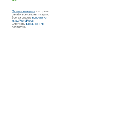
Острые козырьки
смотреть
онлайн все сезоны и серии.
Всегда свежие
новости из
мира WordPress
Смотреть
Танцы на ТНТ
бесплатно