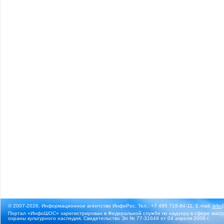
© 2007-2026, Информационное агентство ИнфоРос. Тел.: +7 495 718-84-11, E-mail:
info
Портал «ИнфоШОС» зарегистрирован в Федеральной службе по надзору в сфере массо
охраны культурного наследия. Свидетельство Эл № 77-31649 от 04 апреля 2008 г.