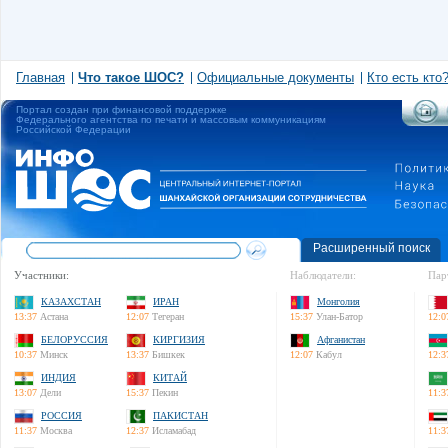
Главная
Что такое ШОС?
Официальные документы
Кто есть кто
Портал создан при финансовой поддержке
Федерального агентства по печати и массовым коммуникациям
Российской Федерации
Расширенный поиск
Участники:
Наблюдатели:
Пар
КАЗАХСТАН
ИРАН
Монголия
13:37
Астана
12:07
Тегеран
15:37
Улан-Батор
12:0
БЕЛОРУССИЯ
КИРГИЗИЯ
Афганистан
10:37
Минск
13:37
Бишкек
12:07
Кабул
12:3
ИНДИЯ
КИТАЙ
13:07
Дели
15:37
Пекин
11:3
РОССИЯ
ПАКИСТАН
11:37
Москва
12:37
Исламабад
11:3