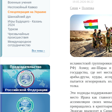
19.05.2026 06:22
Военные учения
Неспокойный Кавказ
Сирия
Политика
Спецоперация на Украине
Шанхайский дух
Игры Будущего - Казань
2024
Туризм
Чрезвычайные
происшествия
Международное
сотрудничество
Все темы »
исламистской группировки
РФ) Ахмед аш-Шараа и 
государства, где нет мес
арабы-друзы, курды, асс
пытается игнорировать их
толка.
Эти подходы поддерживают 
место Ирана как главног
ассимиляции своих мень
превращались в криптоармя
Эрдоган реализует в Сири