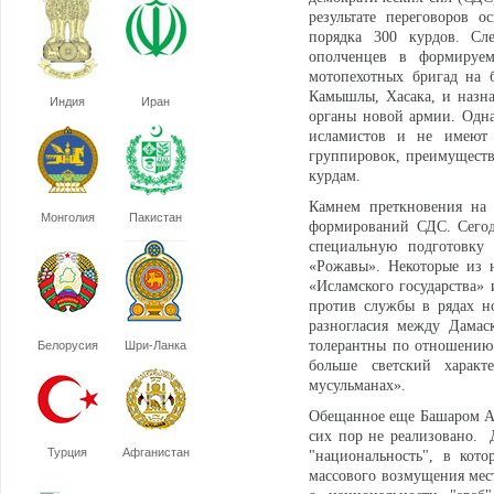
результате переговоров 
порядка 300 курдов. Сл
ополченцев в формируем
мотопехотных бригад на 
Камышлы, Хасака, и назна
Индия
Иран
органы новой армии. Одна
исламистов и не имеют 
группировок, преимуществ
курдам.
Камнем преткновения на 
Монголия
Пакистан
формирований СДС. Сего
специальную подготовку 
«Рожавы». Некоторые из 
«Исламского государства»
против службы в рядах н
разногласия между Дамас
толерантны по отношению 
Белорусия
Шри-Ланка
больше светский харак
мусульманах».
Обещанное еще Башаром Ас
сих пор не реализовано. 
Турция
Афганистан
"национальность", в кото
массового возмущения мес