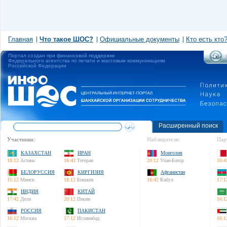
Главная
Что такое ШОС?
Официальные документы
Кто есть кто
Портал создан при финансовой поддержке
Федерального агентства по печати и массовым коммуникациям
Российской Федерации
Расширенный поиск
Участники:
Наблюдатели:
Пар
КАЗАХСТАН
ИРАН
Монголия
18:12
Астана
16:42
Тегеран
20:12
Улан-Батор
16:4
БЕЛОРУССИЯ
КИРГИЗИЯ
Афганистан
15:12
Минск
18:12
Бишкек
16:42
Кабул
17:1
ИНДИЯ
КИТАЙ
17:42
Дели
20:12
Пекин
16:1
РОССИЯ
ПАКИСТАН
16:12
Москва
17:12
Исламабад
16:1