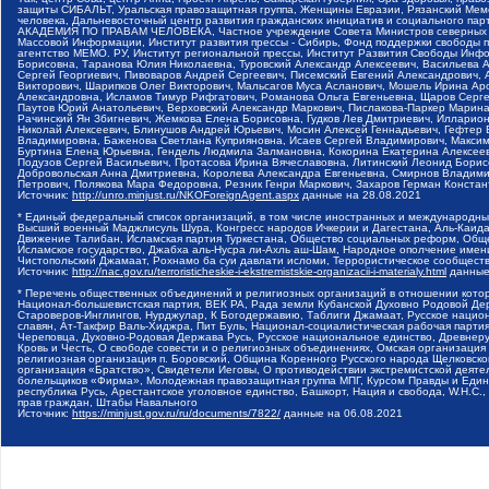
защиты СИБАЛЬТ, Уральская правозащитная группа, Женщины Евразии, Рязанский Мемо
человека, Дальневосточный центр развития гражданских инициатив и социального пар
АКАДЕМИЯ ПО ПРАВАМ ЧЕЛОВЕКА, Частное учреждение Совета Министров северных стр
Массовой Информации, Институт развития прессы - Сибирь, Фонд поддержки свободы 
агентство МЕМО. РУ, Институт региональной прессы, Институт Развития Свободы Инф
Борисовна, Таранова Юлия Николаевна, Туровский Александр Алексеевич, Васильева 
Сергей Георгиевич, Пивоваров Андрей Сергеевич, Писемский Евгений Александрович,
Викторович, Шарипков Олег Викторович, Мальсагов Муса Асланович, Мошель Ирина Ар
Александровна, Исламов Тимур Рифгатович, Романова Ольга Евгеньевна, Щаров Серг
Паутов Юрий Анатольевич, Верховский Александр Маркович, Пислакова-Паркер Марина
Рачинский Ян Збигневич, Жемкова Елена Борисовна, Гудков Лев Дмитриевич, Иллари
Николай Алексеевич, Блинушов Андрей Юрьевич, Мосин Алексей Геннадьевич, Гефтер
Владимировна, Баженова Светлана Куприяновна, Исаев Сергей Владимирович, Максим
Буртина Елена Юрьевна, Гендель Людмила Залмановна, Кокорина Екатерина Алексеев
Подузов Сергей Васильевич, Протасова Ирина Вячеславовна, Литинский Леонид Борис
Добровольская Анна Дмитриевна, Королева Александра Евгеньевна, Смирнов Владими
Петрович, Полякова Мара Федоровна, Резник Генри Маркович, Захаров Герман Конста
Источник:
http://unro.minjust.ru/NKOForeignAgent.aspx
данные на
28.08.2021
* Единый федеральный список организаций, в том числе иностранных и международны
Высший военный Маджлисуль Шура, Конгресс народов Ичкерии и Дагестана, Аль-Каида, 
Движение Талибан, Исламская партия Туркестана, Общество социальных реформ, Общес
Исламское государство, Джабха аль-Нусра ли-Ахль аш-Шам, Народное ополчение имен
Чистопольский Джамаат, Рохнамо ба суи давлати исломи, Террористическое сообщест
Источник:
http://nac.gov.ru/terroristicheskie-i-ekstremistskie-organizacii-i-materialy.html
данные
* Перечень общественных объединений и религиозных организаций в отношении котор
Национал-большевистская партия, ВЕК РА, Рада земли Кубанской Духовно Родовой Де
Староверов-Инглингов, Нурджулар, К Богодержавию, Таблиги Джамаат, Русское наци
славян, Ат-Такфир Валь-Хиджра, Пит Буль, Национал-социалистическая рабочая парт
Череповца, Духовно-Родовая Держава Русь, Русское национальное единство, Древнер
Кровь и Честь, О свободе совести и о религиозных объединениях, Омская организаци
религиозная организация п. Боровский, Община Коренного Русского народа Щелковског
организация «Братство», Свидетели Иеговы, О противодействии экстремистской деяте
болельщиков «Фирма», Молодежная правозащитная группа МПГ, Курсом Правды и Единен
республика Русь, Арестантское уголовное единство, Башкорт, Нация и свобода, W.H.С
прав граждан, Штабы Навального
Источник:
https://minjust.gov.ru/ru/documents/7822/
данные на
06.08.2021