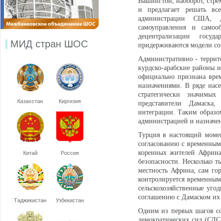
Вашингтон, наоборот, стр
и предлагает решать вс
администрации США, Д
самоуправления и самоо
децентрализации госу
МИД стран ШОС
придерживаются модели сох
Административно - террит
курдско-арабские районы н
официально признана вре
назначениями. В ряде нас
стратегически значимы
Казахстан
Киргизия
представители Дамаска
интеграции. Таким образо
администрацией и назначе
Турция в настоящий момен
согласованию с временным
коренных жителей Африна
Китай
Россия
безопасности. Несколько т
местность Африна, сам го
контролируется временным
сельскохозяйственные уго
соглашению с Дамаском их
Таджикистан
Узбекистан
Одним из первых шагов с
демократических сил (СДС)