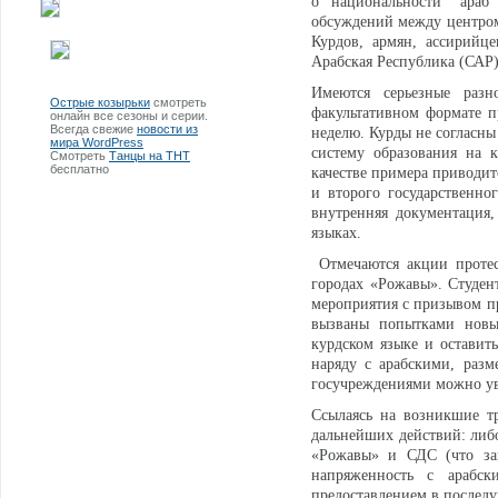
о национальности "араб
обсуждений между центром 
Курдов, армян, ассирийце
Арабская Республика (САР)
Имеются серьезные разн
Острые козырьки
смотреть
факультативном формате п
онлайн все сезоны и серии.
Всегда свежие
новости из
неделю. Курды не согласны
мира WordPress
систему образования на 
Смотреть
Танцы на ТНТ
бесплатно
качестве примера приводит
и второго государственно
внутренняя документация,
языках.
Отмечаются акции протес
городах «Рожавы». Студен
мероприятия с призывом пр
вызваны попытками новы
курдском языке и оставит
наряду с арабскими, разм
госучреждениями можно ув
Ссылаясь на возникшие тр
дальнейших действий: либ
«Рожавы» и СДС (что за
напряженность с арабск
предоставлением в послед