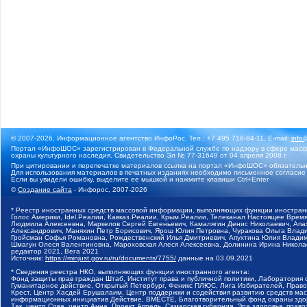
© 2007-2026, Информационное агентство ИнфоРос. Тел.: +7 495 718-84-11, E-mail:
info
Портал «ИнфоШОС» зарегистрирован в Федеральной службе по надзору в сфере массо
охраны культурного наследия. Свидетельство Эл № 77-31649 от 04 апреля 2008 г.
При цитировании и перепечатке материалов ссылка на портал «ИнфоШОС» обязательн
Для использования материалов в печатных изданиях необходимо письменное согласие
Если вы увидели ошибку, выделите ее мышкой и нажмите клавиши Ctrl+Enter
©
Создание сайта
- Инфорос, 2007-2026
* Реестр иностранных средств массовой информации, выполняющих функции иностранн
Голос Америки, Idel.Реалии, Кавказ.Реалии, Крым.Реалии, Телеканал Настоящее Время
Людмила Алексеевна, Маркелов Сергей Евгеньевич, Камалягин Денис Николаевич, Апах
Александрович, Маняхин Петр Борисович, Ярош Юлия Петровна, Чуракова Ольга Влади
Гройсман Софья Романовна, Рождественский Илья Дмитриевич, Апухтина Юлия Владимир
Шмагун Олеся Валентиновна, Мароховская Алеся Алексеевна, Долинина Ирина Никола
редактор 2021, Вега 2021
Источник:
https://minjust.gov.ru/ru/documents/7755/
данные на
03.09.2021
* Сведения реестра НКО, выполняющих функции иностранного агента:
Фонд защиты прав граждан Штаб, Институт права и публичной политики, Лаборатория
Гуманитарное действие, Открытый Петербург, Феникс ПЛЮС, Лига Избирателей, Правов
Крест, Центр Хасдей Ерушалаим, Центр поддержки и содействия развитию средств мас
информационных инициатив Действие, ВМЕСТЕ, Благотворительный фонд охраны здоров
Так, центр Сова, центр Анна, Проект Апрель, Самарская губерния, Эра здоровья, пр