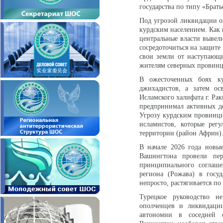
государства по типу «Брат
Под угрозой ликвидации о
курдским населением. Как 
центральные власти вывел
сосредоточиться на защите
свои земли от наступающ
жителям северных провинц
В ожесточенных боях ку
джихадистов, а затем ос
Исламского халифата г. Ра
предпринимал активных д
Угрозу курдским провинци
исламистов, которые рег
территории (район Африн
В начале 2026 года новы
Вашингтона провели пе
принципиального соглаше
региона (Рожава) в госу
непросто, растягивается п
Турецкое руководство н
ополченцев и ликвидации
автономии в соседней с