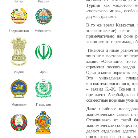
Китай
Россия
Турции как «золотого 
«тюркского мира», особо 
двумя странами.
В то же время Казахстан,
энергетические) связи 
Таджикистан
Узбекистан
примечательно на фоне р
«сионистского режима», об
Имеются и иные разночтен
явно не в восторге от пе
альянс. «Очевидно, что те
стремятся посеять раздо
Индия
Иран
Организация тюркских госу
Это уникальная площад
высокотехнологичного, циф
– заявил К.-Ж. Токаев в
президент Азербайджана 
совместные военные учения
Монголия
Пакистан
Даже наиболее последова
экономических связей с 
Отталкиваясь от такой б
экономическое сообщество,
делают отдельные адепты
приходится на страны ко