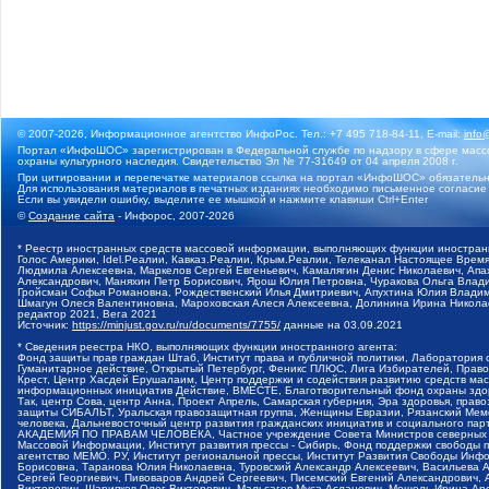
© 2007-2026, Информационное агентство ИнфоРос. Тел.: +7 495 718-84-11, E-mail:
info
Портал «ИнфоШОС» зарегистрирован в Федеральной службе по надзору в сфере массо
охраны культурного наследия. Свидетельство Эл № 77-31649 от 04 апреля 2008 г.
При цитировании и перепечатке материалов ссылка на портал «ИнфоШОС» обязательн
Для использования материалов в печатных изданиях необходимо письменное согласие
Если вы увидели ошибку, выделите ее мышкой и нажмите клавиши Ctrl+Enter
©
Создание сайта
- Инфорос, 2007-2026
* Реестр иностранных средств массовой информации, выполняющих функции иностранн
Голос Америки, Idel.Реалии, Кавказ.Реалии, Крым.Реалии, Телеканал Настоящее Время
Людмила Алексеевна, Маркелов Сергей Евгеньевич, Камалягин Денис Николаевич, Апах
Александрович, Маняхин Петр Борисович, Ярош Юлия Петровна, Чуракова Ольга Влади
Гройсман Софья Романовна, Рождественский Илья Дмитриевич, Апухтина Юлия Владимир
Шмагун Олеся Валентиновна, Мароховская Алеся Алексеевна, Долинина Ирина Никола
редактор 2021, Вега 2021
Источник:
https://minjust.gov.ru/ru/documents/7755/
данные на
03.09.2021
* Сведения реестра НКО, выполняющих функции иностранного агента:
Фонд защиты прав граждан Штаб, Институт права и публичной политики, Лаборатория
Гуманитарное действие, Открытый Петербург, Феникс ПЛЮС, Лига Избирателей, Правов
Крест, Центр Хасдей Ерушалаим, Центр поддержки и содействия развитию средств мас
информационных инициатив Действие, ВМЕСТЕ, Благотворительный фонд охраны здоров
Так, центр Сова, центр Анна, Проект Апрель, Самарская губерния, Эра здоровья, пр
защиты СИБАЛЬТ, Уральская правозащитная группа, Женщины Евразии, Рязанский Мемо
человека, Дальневосточный центр развития гражданских инициатив и социального пар
АКАДЕМИЯ ПО ПРАВАМ ЧЕЛОВЕКА, Частное учреждение Совета Министров северных стр
Массовой Информации, Институт развития прессы - Сибирь, Фонд поддержки свободы 
агентство МЕМО. РУ, Институт региональной прессы, Институт Развития Свободы Инф
Борисовна, Таранова Юлия Николаевна, Туровский Александр Алексеевич, Васильева 
Сергей Георгиевич, Пивоваров Андрей Сергеевич, Писемский Евгений Александрович,
Викторович, Шарипков Олег Викторович, Мальсагов Муса Асланович, Мошель Ирина Ар