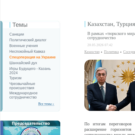
Казахстан, Турци
Темы
В рамках «тюркского мир
Санкции
сотрудничество
Политический диалог
20.05.2026 07:42
Военные учения
Неспокойный Кавказ
Казахстан
Политика
Соседн
Спецоперация на Украине
Шанхайский дух
Игры Будущего - Казань
2024
Туризм
Чрезвычайные
происшествия
Международное
сотрудничество
Все темы »
По итогам переговоров 
расширение горизонтов 
сотрудничества между двум