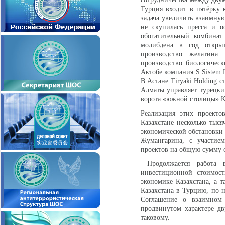
Турция входит в пятёрку 
задача увеличить взаимну
не скупилась пресса и о
обогатительный комбина
молибдена в год открыт
производство желатина.
производство биологичес
Актобе компания S Sistem 
В Астане Tiryaki Holding 
Алматы управляет турецки
ворота «южной столицы» К
Реализация этих проекто
Казахстане несколько тыся
экономической обстановки 
Жумангарина, с участие
проектов на общую сумму о
Продолжается работа 
инвестиционной стоимост
экономике Казахстана, а 
Казахстана в Турцию, по 
Соглашение о взаимном
продвинутом характере дв
таковому.