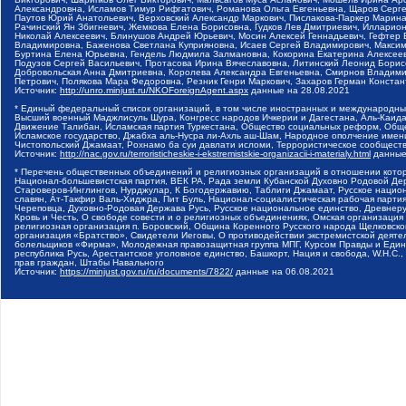
Александровна, Исламов Тимур Рифгатович, Романова Ольга Евгеньевна, Щаров Серг
Паутов Юрий Анатольевич, Верховский Александр Маркович, Пислакова-Паркер Марина
Рачинский Ян Збигневич, Жемкова Елена Борисовна, Гудков Лев Дмитриевич, Иллари
Николай Алексеевич, Блинушов Андрей Юрьевич, Мосин Алексей Геннадьевич, Гефтер
Владимировна, Баженова Светлана Куприяновна, Исаев Сергей Владимирович, Максим
Буртина Елена Юрьевна, Гендель Людмила Залмановна, Кокорина Екатерина Алексеев
Подузов Сергей Васильевич, Протасова Ирина Вячеславовна, Литинский Леонид Борис
Добровольская Анна Дмитриевна, Королева Александра Евгеньевна, Смирнов Владими
Петрович, Полякова Мара Федоровна, Резник Генри Маркович, Захаров Герман Конста
Источник:
http://unro.minjust.ru/NKOForeignAgent.aspx
данные на
28.08.2021
* Единый федеральный список организаций, в том числе иностранных и международны
Высший военный Маджлисуль Шура, Конгресс народов Ичкерии и Дагестана, Аль-Каида, 
Движение Талибан, Исламская партия Туркестана, Общество социальных реформ, Общес
Исламское государство, Джабха аль-Нусра ли-Ахль аш-Шам, Народное ополчение имен
Чистопольский Джамаат, Рохнамо ба суи давлати исломи, Террористическое сообщест
Источник:
http://nac.gov.ru/terroristicheskie-i-ekstremistskie-organizacii-i-materialy.html
данные
* Перечень общественных объединений и религиозных организаций в отношении котор
Национал-большевистская партия, ВЕК РА, Рада земли Кубанской Духовно Родовой Де
Староверов-Инглингов, Нурджулар, К Богодержавию, Таблиги Джамаат, Русское наци
славян, Ат-Такфир Валь-Хиджра, Пит Буль, Национал-социалистическая рабочая парт
Череповца, Духовно-Родовая Держава Русь, Русское национальное единство, Древнер
Кровь и Честь, О свободе совести и о религиозных объединениях, Омская организаци
религиозная организация п. Боровский, Община Коренного Русского народа Щелковског
организация «Братство», Свидетели Иеговы, О противодействии экстремистской деяте
болельщиков «Фирма», Молодежная правозащитная группа МПГ, Курсом Правды и Единен
республика Русь, Арестантское уголовное единство, Башкорт, Нация и свобода, W.H.С
прав граждан, Штабы Навального
Источник:
https://minjust.gov.ru/ru/documents/7822/
данные на
06.08.2021