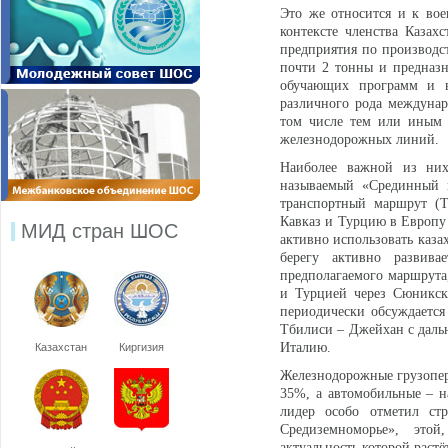
Это же относится и к вое
контексте членства Казах
предприятия по производ
почти 2 тонны и предназ
обучающих программ и в
различного рода междунаро
том числе тем или иным 
железнодорожных линий.
Наиболее важной из ни
называемый «Срединный к
транспортный маршрут (
Кавказ и Турцию в Европу 
МИД стран ШОС
активно использовать каза
берегу активно развив
предполагаемого маршрута
и Турцией через Сюникску
периодически обсуждается
Тбилиси – Джейхан с даль
Италию.
Казахстан
Киргизия
Железнодорожные грузопере
35%, а автомобильные – н
лидер особо отметил стр
Средиземноморье», этой
актуальность которой растё