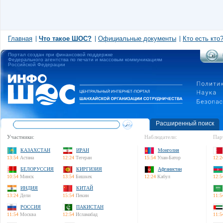
Главная
Что такое ШОС?
Официальные документы
Кто есть кто
Портал создан при финансовой поддержке
Федерального агентства по печати и массовым коммуникациям
Российской Федерации
Расширенный поиск
Участники:
Наблюдатели:
Пар
КАЗАХСТАН
ИРАН
Монголия
13:54
Астана
12:24
Тегеран
15:54
Улан-Батор
12:2
БЕЛОРУССИЯ
КИРГИЗИЯ
Афганистан
10:54
Минск
13:54
Бишкек
12:24
Кабул
12:5
ИНДИЯ
КИТАЙ
13:24
Дели
15:54
Пекин
11:5
РОССИЯ
ПАКИСТАН
11:54
Москва
12:54
Исламабад
11:5