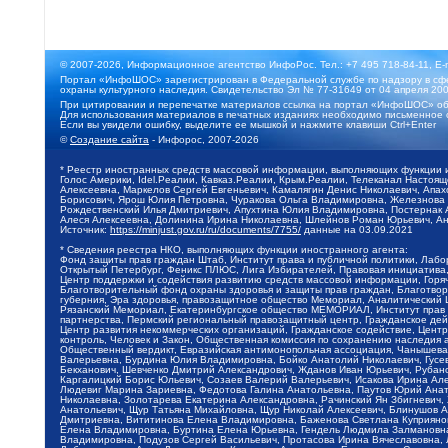
© 2007-2026, Информационное агентство ИнфоРос. Тел.: +7 495 718-84-11, E-
Портал «ИнфоШОС» зарегистрирован в Федеральной службе по надзору в сфе
охраны культурного наследия. Свидетельство Эл № 77-31649 от 04 апреля 200
При цитировании и перепечатке материалов ссылка на портал «ИнфоШОС» об
Для использования материалов в печатных изданиях необходимо письменное 
Если вы увидели ошибку, выделите ее мышкой и нажмите клавиши Ctrl+Enter
©
Создание сайта
- Инфорос, 2007-2026
* Реестр иностранных средств массовой информации, выполняющих функции 
Голос Америки, Idel.Реалии, Кавказ.Реалии, Крым.Реалии, Телеканал Настоя
Алексеевна, Маркелов Сергей Евгеньевич, Камалягин Денис Николаевич, Апах
Борисович, Ярош Юлия Петровна, Чуракова Ольга Владимировна, Железнова М
Рождественский Илья Дмитриевич, Апухтина Юлия Владимировна, Постернак Ал
Алеся Алексеевна, Долинина Ирина Николаевна, Шлейнов Роман Юрьевич, Ани
Источник:
https://minjust.gov.ru/ru/documents/7755/
данные на
03.09.2021
* Сведения реестра НКО, выполняющих функции иностранного агента:
Фонд защиты прав граждан Штаб, Институт права и публичной политики, Лаб
Открытый Петербург, Феникс ПЛЮС, Лига Избирателей, Правовая инициатива, 
Центр поддержки и содействия развитию средств массовой информации, Горя
Благотворительный фонд охраны здоровья и защиты прав граждан, Благотвори
губерния, Эра здоровья, правозащитное общество Мемориал, Аналитический 
Рязанский Мемориал, Екатеринбургское общество МЕМОРИАЛ, Институт прав ч
партнерства, Пермский региональный правозащитный центр, Гражданское де
Центр развития некоммерческих организаций, Гражданское содействие, Цент
контроль, Человек и Закон, Общественная комиссия по сохранению наследия
Общественный вердикт, Евразийская антимонопольная ассоциация, Чанышева 
Валерьевна, Бурдина Юлия Владимировна, Бойко Анатолий Николаевич, Гусев
Бекханович, Шевченко Дмитрий Александрович, Жданов Иван Юрьевич, Рубано
Каргалицкий Борис Юльевич, Созаев Валерий Валерьевич, Исакова Ирина Ал
Людевиг Марина Зариевна, Федотова Галина Анатольевна, Паутов Юрий Анато
Николаевна, Золотарева Екатерина Александровна, Рачинский Ян Збигневич
Анатольевич, Щур Татьяна Михайловна, Щур Николай Алексеевич, Блинушов 
Дмитриевна, Вититинова Елена Владимировна, Баженова Светлана Куприяновн
Елена Владимировна, Буртина Елена Юрьевна, Гендель Людмила Залмановна,
Владимировна, Подузов Сергей Васильевич, Протасова Ирина Вячеславовна, 