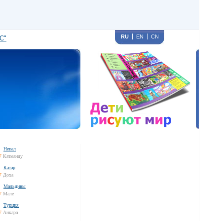
RU
EN
CN
С"
Непал
7
Катманду
Катар
7
Доха
Мальдивы
7
Мале
Турция
7
Анкара