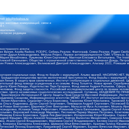
mail:
info@infoshos.ru
ре массовых коммуникаций, связи и
8 г.
язательна.
согласие редакции
иностранного агента:
щее Время, Azatliq Radiosi, PCE/PC, Сибирь.Реалии, Фактограф, Север.Реалии, Радио Св
ончич Дарья Александровна, Medusa Project, Первое антикоррупционное СМИ, VTimes.io, 
ария Михайловна, Лукьянова Юлия Сергеевна, Маетная Елизавета Витальевна, The Insid
ексей Евгеньевич, Общество с ограниченной ответственностью Телеканал Дождь, Петров 
н Роман Александрович, Великовский Дмитрий Александрович, Альтаир 2021, Ромашки мо
оратория социальных наук, Фонд по борьбе с коррупцией, Альянс врачей, НАСИЛИЮ.НЕТ, 
Гражданская инициатива против экологической преступности, Фонд борьбы с коррупцией,
чая Линия, В защиту прав заключенных, Институт глобализации и социальных движений,
тельный фонд помощи осужденным и их семьям, Фонд Тольятти, Новое время, Серебряная т
Центр Юрия Левады, Издательство Парк Гагарина, Фонд имени Андрея Рылькова, Сфера, 
еловека, Фонд защиты гласности, Российский исследовательский центр по правам челове
йствие, Центр независимых социологических исследований, Сутяжник, АКАДЕМИЯ ПО ПР
р Трансперенси Интернешнл-Р, Центр Защиты Прав Средств Массовой Информации, Институ
 академика Сахарова, Информационное агентство МЕМО. РУ, Институт региональной пресс
Лилия Айратовна, Сидорович Ольга Борисовна, Таранова Юлия Николаевна, Туровский Ал
а Ольга Андреевна, Дугин Сергей Георгиевич, Пивоваров Андрей Сергеевич, Писемский Е
в Роман Викторович, Шарипков Олег Викторович, Мальсагов Муса Асланович, Мошель Ири
ександровна, Исламов Тимур Рифгатович, Романова Ольга Евгеньевна, Щаров Сергей Але
льевич, Верховский Александр Маркович, Пислакова-Паркер Марина Петровна, Кочеткова
, Жемкова Елена Борисовна, Гудков Лев Дмитриевич, Илларионова Юлия Юрьевна, Саранг
Андрей Юрьевич, Мосин Алексей Геннадьевич, Гефтер Валентин Михайлович, Симонов Але
а, Исаев Сергей Владимирович, Максимов Сергей Владимирович, Беляев Сергей Иванович
 Кокорина Екатерина Алексеевна, Шуманов Илья Вячеславович, Арапова Галина Юрьевна
Литинский Леонид Борисович, Лукашевский Сергей Маркович, Бахмин Вячеслав Иванович,