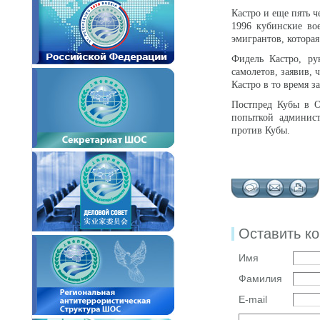
Кастро и еще пять 
1996 кубинские во
эмигрантов, котора
Фидель Кастро, ру
самолетов, заявив, 
Кастро в то время 
Постпред Кубы в О
попыткой админист
против Кубы.
Оставить к
Имя
Фамилия
E-mail