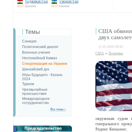
ТАДЖИКИСТАН
УЗБЕКИСТАН
10:27
Душанбе
10:27
Ташкент
США обвинил
Темы
двух самолет
Санкции
Политический диалог
21.05.2026 06:05
Военные учения
США
Политика
Неспокойный Кавказ
Спецоперация на Украине
Шанхайский дух
Игры Будущего - Казань
2024
Туризм
Чрезвычайные
происшествия
Международное
сотрудничество
Все темы »
окружным судом 
генерального про
Рединг Киньонес.