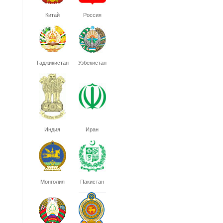
Китай
Россия
Таджикистан
Узбекистан
Индия
Иран
Монголия
Пакистан