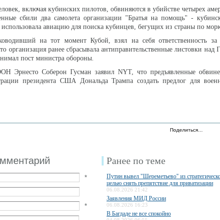
человек, включая кубинских пилотов, обвиняются в убийстве четырех аме
енные сбили два самолета организации "Братья на помощь" - кубинс
я использовала авиацию для поиска кубинцев, бегущих из страны по мор
ководивший на тот момент Кубой, взял на себя ответственность за
что организация ранее сбрасывала антиправительственные листовки над Г
занимал пост министра обороны.
ОН Эрнесто Соберон Гусман заявил NYT, что предъявленные обвине
рации президента США Дональда Трампа создать предлог для воен
Поделиться…
омментарий
Ранее по теме
Путин вывел "Шереметьево" из стратегическо
*
целью снять препятствие для приватизации
06.08.2026 21:42
Заявления МИД России
*
06.08.2026 16:23
В Багдаде не все спокойно