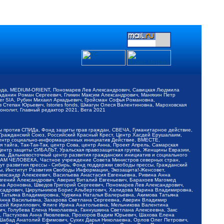
обода, MEDIUM-ORIENT, Пономарев Лев Александрович, Савицкая Людмила
Баданин Роман Сергеевич, Гликин Максим Александрович, Маняхин Петр
er SIA, Рубин Михаил Аркадьевич, Гройсман Софья Романовна,
Степан Юрьевич, Istories fonds, Шмагун Олеся Валентиновна, Мароховская
нолит, Главный редактор 2021, Вега 2021
Мы против СПИДа, Фонд защиты прав граждан, СВЕЧА, Гуманитарное действие,
 Гражданский Союз, Российский Красный Крест, Центр Хасдей Ерушалаим,
 Центр социально-информационных инициатив Действие, ВМЕСТЕ,
айга, Так-Так-Так, центр Сова, центр Анна, Проект Апрель, Самарская
Центр защиты СИБАЛЬТ, Уральская правозащитная группа, Женщины Евразии,
ка, Дальневосточный центр развития гражданских инициатив и социального
АВАМ ЧЕЛОВЕКА, Частное учреждение Совета Министров северных стран,
т развития прессы - Сибирь, Фонд поддержки свободы прессы, Гражданский
ы, Институт Развития Свободы Информации, Экозащита!-Женсовет,
ександр Алексеевич, Васильева Анастасия Евгеньевна, Ривина Анна
вгений Александрович, Аверин Виталий Евгеньевич, Барахоев Магомед
на Ароновна, Шведов Григорий Сергеевич, Пономарев Лев Александрович,
ксадрович, Цирульников Борис Альбертович, Халидова Марина Владимировна,
 Татьяна Владимировна, Чуркина Наталья Валерьевна, Акимова Татьяна
 Анна Васильевна, Захарова Светлана Сергеевна, Аверин Владимир
ксей Кириллович, Флиге Ирина Анатольевна, Мельникова Валентина
, Голубева Елена Николаевна, Ганнушкина Светлана Алексеевна, Закс
, Пастухова Анна Яковлевна, Прохоров Вадим Юрьевич, Шахова Елена
 Шабад Анатолий Ефимович, Сухих Дарья Николаевна, Орлов Олег Петрович,