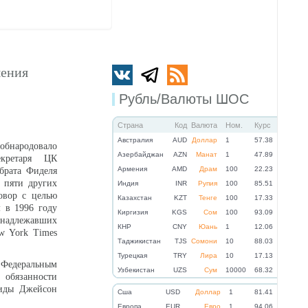
шения
Рубль/Валюты ШОС
Страна
Код
Валюта
Ном.
Курс
Австралия
AUD
Доллар
1
57.38
обнародовало
Азербайджан
AZN
Манат
1
47.89
кретаря ЦК
Армения
AMD
Драм
100
22.23
брата Фиделя
е пяти других
Индия
INR
Рупия
100
85.51
овор с целью
Казахстан
KZT
Тенге
100
17.33
 в 1996 году
Киргизия
KGS
Сом
100
93.09
адлежавших
КНР
CNY
Юань
1
12.06
 York Times
Таджикистан
TJS
Сомони
10
88.03
Турецкая
TRY
Лира
10
17.13
едеральным
Узбекистан
UZS
Сум
10000
68.32
обязанности
иды Джейсон
Cша
USD
Доллар
1
81.41
Eвропа
EUR
Евро
1
94.06