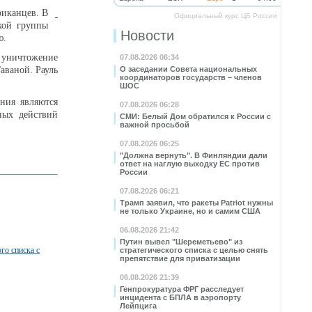
риканцев. В
Официальный курс ЦБ России
кой группы
Новости
ю.
 уничтожение
07.08.2026 06:34
аваной. Рауль
О заседании Совета национальных
координаторов государств – членов
ШОС
ния являются
07.08.2026 06:28
ных действий
СМИ: Белый Дом обратился к России с
важной просьбой
07.08.2026 06:25
"Должна вернуть". В Финляндии дали
ответ на наглую выходку ЕС против
России
07.08.2026 06:21
Трамп заявил, что ракеты Patriot нужны
не только Украине, но и самим США
06.08.2026 21:42
Путин вывел "Шереметьево" из
го списка с
стратегического списка с целью снять
препятствие для приватизации
06.08.2026 21:39
Генпрокуратура ФРГ расследует
инцидента с БПЛА в аэропорту
Лейпцига