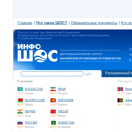
Главная
Что такое ШОС?
Официальные документы
Кто е
Портал создан при финансовой поддержке
Федерального агентства по печати и массовым коммуникациям
Российской Федерации
Расширенный п
Участники:
Наблюдате
КАЗАХСТАН
ИРАН
Монг
11:27
Астана
09:57
Тегеран
13:27
Улан-
БЕЛОРУССИЯ
КИРГИЗИЯ
Афга
08:27
Минск
11:27
Бишкек
09:57
Кабу
ИНДИЯ
КИТАЙ
10:57
Дели
13:27
Пекин
РОССИЯ
ПАКИСТАН
09:27
Москва
10:27
Исламабад