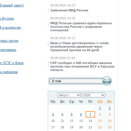
Испанией, пишут
06.08.2026 16:23
Заявления МИД России
я Кустова
06.08.2026 16:18
МИД Польши сравнил идею переноса
посольства России с разрывом
 в количестве
отношений
06.08.2026 16:13
тных систем
Иран и Оман договорились о схеме
возобновления движения через
спективных
Ормузский пролив на 60 дней
06.08.2026 07:50
те АТЭС в Китае
СКР сообщил о 640 погибших мирных
жителях при вторжении ВСУ в Курскую
область
а снабжения
Пн
Вт
Ср
Чт
Пт
Сб
Вс
1
2
3
4
5
6
7
8
9
10
11
12
13
14
15
16
17
18
19
20
21
22
23