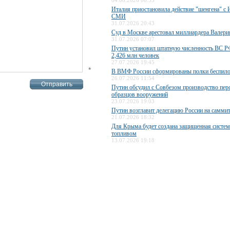
04.08.2026 06:55
Италия приостановила действие "шенгена" с 
СМИ
31.07.2026 20:43
Суд в Москве арестовал миллиардера Валери
31.07.2026 07:07
Путин установил штатную численность ВС РФ
2,426 млн человек
27.07.2026 19:45
*
В ВМФ России сформированы полки беспило
26.07.2026 11:54
Путин обсудил с Совбезом производство пер
образцов вооружений
23.07.2026 19:03
Путин возглавит делегацию России на самми
21.07.2026 18:32
Для Крыма будет создана защищенная систем
топливом
13.07.2026 19:18