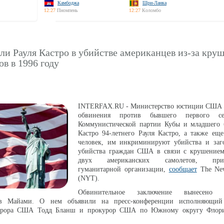
Камбоджа
Шри-Ланка
12:27
Пномпень
12:27
Коломбо
и Рауля Кастро в убийстве американцев из-за кру
ов в 1996 году
INTERFAX.RU - Министерство юстиции США 
обвинения против бывшего первого се
Коммунистической партии Кубы и младшего 
Кастро 94-летнего Рауля Кастро, а также ещ
человек, им инкриминируют убийства и заг
убийства граждан США в связи с крушением
двух американских самолетов, прин
гуманитарной организации,
сообщает
The New
(NYT).
Обвинительное заключение вынесено Ф
в Майами. О нем объявили на пресс-конференции исполняющий 
курора США Тодд Бланш и прокурор США по Южному округу Флор