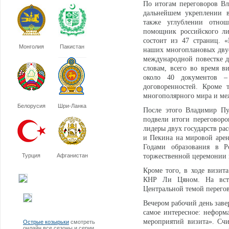
По итогам переговоров В
дальнейшем укреплении в
также углублении отнош
помощник российского л
состоит из 47 страниц. 
Монголия
Пакистан
наших многоплановых двус
международной повестке д
словам, всего во время 
около 40 документов –
договоренностей. Кроме 
многополярного мира и м
Белорусия
Шри-Ланка
После этого Владимир Пу
подвели итоги переговоро
лидеры двух государств ра
и Пекина на мировой арен
Годами образования в Р
Турция
Афганистан
торжественной церемонии 
Кроме того, в ходе визит
КНР Ли Цяном. На встре
Центральной темой перегов
Вечером рабочий день зав
самое интересное: неформ
мероприятий визита». Счи
Острые козырьки
смотреть
онлайн все сезоны и серии.