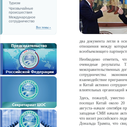
Туризм
Чрезвычайные
происшествия
Международное
сотрудничество
Все темы »
два документа легли в ос
отношения между которым
всеобъемлющего партнерств
Необходимо отметить, ч
очевидные результаты. 
межправительственных дог
сотрудничества: эконом
взаимодействие пригранич
и Китай активно сотрудни
влиятельных организаций
Здесь, пожалуй, уместно
посещал Китай около 20 
августа–начале сентября п
западные СМИ начали актив
что визит российского лид
Дональда Трампа, что сви