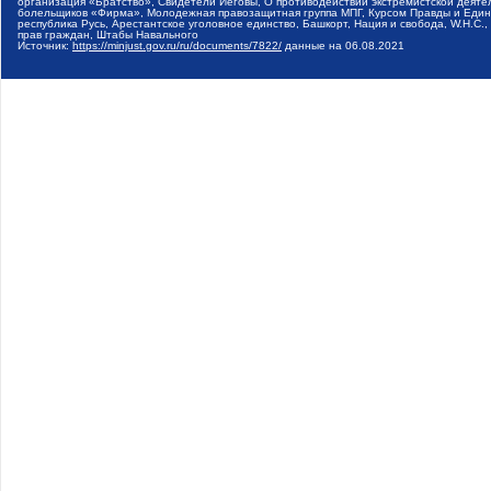
организация «Братство», Свидетели Иеговы, О противодействии экстремистской деяте
болельщиков «Фирма», Молодежная правозащитная группа МПГ, Курсом Правды и Единен
республика Русь, Арестантское уголовное единство, Башкорт, Нация и свобода, W.H.С
прав граждан, Штабы Навального
Источник:
https://minjust.gov.ru/ru/documents/7822/
данные на
06.08.2021