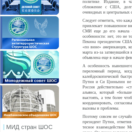
политике. Издание, в ча
сближение с США, долго
очевидных и центральных 
Следует отметить, что каж
привлекает повышенное вн
СМИ еще до его начала –
особенности: нет, это не 
Пекина президентом США 
«по вине» американцев, к
марта из-за затянувшейся 
объявлена еще в начале фев
А особенность нынешнего
переломный период, когд
калейдоскопической быстр
Путин и Си Цзиньпин не в
Россия действительно «с
альянса, который «больш
выстоять, а тем более чт
координировать, согласовы
вызовы и проблемы.
Поэтому совсем не случай
президент Путин, отметив
МИД стран ШОС
тесное взаимодействие М