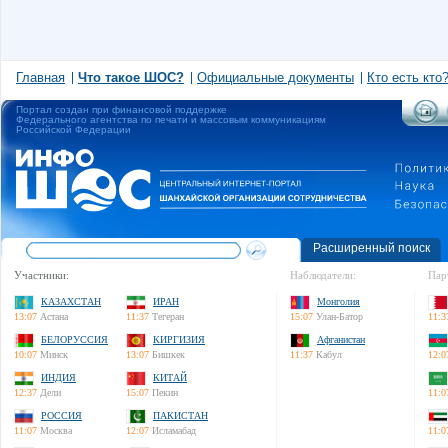
Главная
Что такое ШОС?
Официальные документы
Кто есть кто
Портал создан при финансовой поддержке
Федерального агентства по печати и массовым коммуникациям
Российской Федерации
Расширенный поиск
Участники:
Наблюдатели:
Пар
КАЗАХСТАН
ИРАН
Монголия
13:07
Астана
11:37
Тегеран
15:07
Улан-Батор
11:3
БЕЛОРУССИЯ
КИРГИЗИЯ
Афганистан
10:07
Минск
13:07
Бишкек
11:37
Кабул
12:0
ИНДИЯ
КИТАЙ
12:37
Дели
15:07
Пекин
11:0
РОССИЯ
ПАКИСТАН
11:07
Москва
12:07
Исламабад
11:0