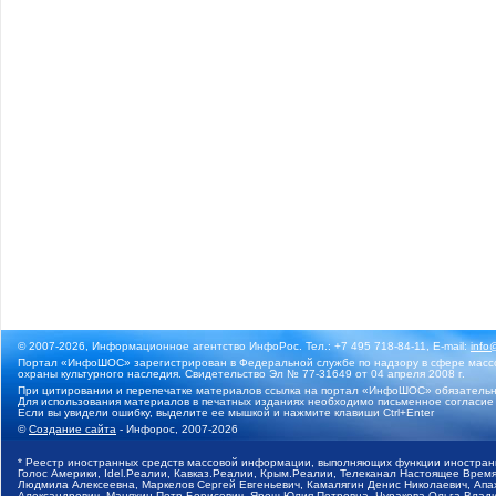
© 2007-2026, Информационное агентство ИнфоРос. Тел.: +7 495 718-84-11, E-mail:
info
Портал «ИнфоШОС» зарегистрирован в Федеральной службе по надзору в сфере массо
охраны культурного наследия. Свидетельство Эл № 77-31649 от 04 апреля 2008 г.
При цитировании и перепечатке материалов ссылка на портал «ИнфоШОС» обязательн
Для использования материалов в печатных изданиях необходимо письменное согласие
Если вы увидели ошибку, выделите ее мышкой и нажмите клавиши Ctrl+Enter
©
Создание сайта
- Инфорос, 2007-2026
* Реестр иностранных средств массовой информации, выполняющих функции иностранн
Голос Америки, Idel.Реалии, Кавказ.Реалии, Крым.Реалии, Телеканал Настоящее Время
Людмила Алексеевна, Маркелов Сергей Евгеньевич, Камалягин Денис Николаевич, Апах
Александрович, Маняхин Петр Борисович, Ярош Юлия Петровна, Чуракова Ольга Влади