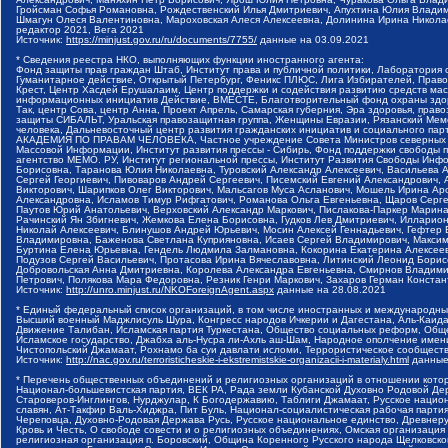
Гройсман Софья Романовна, Рождественский Илья Дмитриевич, Апухтина Юлия Владимир
Шмагун Олеся Валентиновна, Мароховская Алеся Алексеевна, Долинина Ирина Никола
редактор 2021, Вега 2021
Источник:
https://minjust.gov.ru/ru/documents/7755/
данные на
03.09.2021
* Сведения реестра НКО, выполняющих функции иностранного агента:
Фонд защиты прав граждан Штаб, Институт права и публичной политики, Лаборатория
Гуманитарное действие, Открытый Петербург, Феникс ПЛЮС, Лига Избирателей, Правов
Крест, Центр Хасдей Ерушалаим, Центр поддержки и содействия развитию средств мас
информационных инициатив Действие, ВМЕСТЕ, Благотворительный фонд охраны здоров
Так, центр Сова, центр Анна, Проект Апрель, Самарская губерния, Эра здоровья, пр
защиты СИБАЛЬТ, Уральская правозащитная группа, Женщины Евразии, Рязанский Мемо
человека, Дальневосточный центр развития гражданских инициатив и социального пар
АКАДЕМИЯ ПО ПРАВАМ ЧЕЛОВЕКА, Частное учреждение Совета Министров северных стр
Массовой Информации, Институт развития прессы - Сибирь, Фонд поддержки свободы 
агентство МЕМО. РУ, Институт региональной прессы, Институт Развития Свободы Инф
Борисовна, Таранова Юлия Николаевна, Туровский Александр Алексеевич, Васильева 
Сергей Георгиевич, Пивоваров Андрей Сергеевич, Писемский Евгений Александрович,
Викторович, Шарипков Олег Викторович, Мальсагов Муса Асланович, Мошель Ирина Ар
Александровна, Исламов Тимур Рифгатович, Романова Ольга Евгеньевна, Щаров Серг
Паутов Юрий Анатольевич, Верховский Александр Маркович, Пислакова-Паркер Марина
Рачинский Ян Збигневич, Жемкова Елена Борисовна, Гудков Лев Дмитриевич, Иллари
Николай Алексеевич, Блинушов Андрей Юрьевич, Мосин Алексей Геннадьевич, Гефтер
Владимировна, Баженова Светлана Куприяновна, Исаев Сергей Владимирович, Максим
Буртина Елена Юрьевна, Гендель Людмила Залмановна, Кокорина Екатерина Алексеев
Подузов Сергей Васильевич, Протасова Ирина Вячеславовна, Литинский Леонид Борис
Добровольская Анна Дмитриевна, Королева Александра Евгеньевна, Смирнов Владими
Петрович, Полякова Мара Федоровна, Резник Генри Маркович, Захаров Герман Конста
Источник:
http://unro.minjust.ru/NKOForeignAgent.aspx
данные на
28.08.2021
* Единый федеральный список организаций, в том числе иностранных и международны
Высший военный Маджлисуль Шура, Конгресс народов Ичкерии и Дагестана, Аль-Каида, 
Движение Талибан, Исламская партия Туркестана, Общество социальных реформ, Общес
Исламское государство, Джабха аль-Нусра ли-Ахль аш-Шам, Народное ополчение имен
Чистопольский Джамаат, Рохнамо ба суи давлати исломи, Террористическое сообщест
Источник:
http://nac.gov.ru/terroristicheskie-i-ekstremistskie-organizacii-i-materialy.html
данные
* Перечень общественных объединений и религиозных организаций в отношении котор
Национал-большевистская партия, ВЕК РА, Рада земли Кубанской Духовно Родовой Де
Староверов-Инглингов, Нурджулар, К Богодержавию, Таблиги Джамаат, Русское наци
славян, Ат-Такфир Валь-Хиджра, Пит Буль, Национал-социалистическая рабочая парт
Череповца, Духовно-Родовая Держава Русь, Русское национальное единство, Древнер
Кровь и Честь, О свободе совести и о религиозных объединениях, Омская организаци
религиозная организация п. Боровский, Община Коренного Русского народа Щелковског