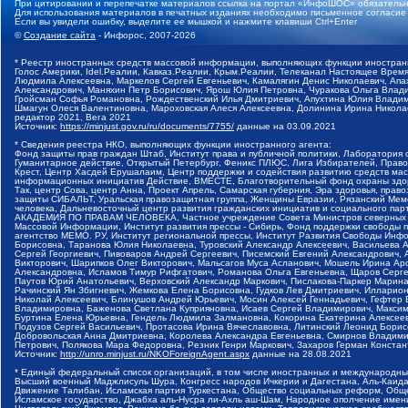
При цитировании и перепечатке материалов ссылка на портал «ИнфоШОС» обязательн
Для использования материалов в печатных изданиях необходимо письменное согласие
Если вы увидели ошибку, выделите ее мышкой и нажмите клавиши Ctrl+Enter
©
Создание сайта
- Инфорос, 2007-2026
* Реестр иностранных средств массовой информации, выполняющих функции иностранн
Голос Америки, Idel.Реалии, Кавказ.Реалии, Крым.Реалии, Телеканал Настоящее Время
Людмила Алексеевна, Маркелов Сергей Евгеньевич, Камалягин Денис Николаевич, Апах
Александрович, Маняхин Петр Борисович, Ярош Юлия Петровна, Чуракова Ольга Влади
Гройсман Софья Романовна, Рождественский Илья Дмитриевич, Апухтина Юлия Владимир
Шмагун Олеся Валентиновна, Мароховская Алеся Алексеевна, Долинина Ирина Никола
редактор 2021, Вега 2021
Источник:
https://minjust.gov.ru/ru/documents/7755/
данные на
03.09.2021
* Сведения реестра НКО, выполняющих функции иностранного агента:
Фонд защиты прав граждан Штаб, Институт права и публичной политики, Лаборатория
Гуманитарное действие, Открытый Петербург, Феникс ПЛЮС, Лига Избирателей, Правов
Крест, Центр Хасдей Ерушалаим, Центр поддержки и содействия развитию средств мас
информационных инициатив Действие, ВМЕСТЕ, Благотворительный фонд охраны здоров
Так, центр Сова, центр Анна, Проект Апрель, Самарская губерния, Эра здоровья, пр
защиты СИБАЛЬТ, Уральская правозащитная группа, Женщины Евразии, Рязанский Мемо
человека, Дальневосточный центр развития гражданских инициатив и социального пар
АКАДЕМИЯ ПО ПРАВАМ ЧЕЛОВЕКА, Частное учреждение Совета Министров северных стр
Массовой Информации, Институт развития прессы - Сибирь, Фонд поддержки свободы 
агентство МЕМО. РУ, Институт региональной прессы, Институт Развития Свободы Инф
Борисовна, Таранова Юлия Николаевна, Туровский Александр Алексеевич, Васильева 
Сергей Георгиевич, Пивоваров Андрей Сергеевич, Писемский Евгений Александрович,
Викторович, Шарипков Олег Викторович, Мальсагов Муса Асланович, Мошель Ирина Ар
Александровна, Исламов Тимур Рифгатович, Романова Ольга Евгеньевна, Щаров Серг
Паутов Юрий Анатольевич, Верховский Александр Маркович, Пислакова-Паркер Марина
Рачинский Ян Збигневич, Жемкова Елена Борисовна, Гудков Лев Дмитриевич, Иллари
Николай Алексеевич, Блинушов Андрей Юрьевич, Мосин Алексей Геннадьевич, Гефтер
Владимировна, Баженова Светлана Куприяновна, Исаев Сергей Владимирович, Максим
Буртина Елена Юрьевна, Гендель Людмила Залмановна, Кокорина Екатерина Алексеев
Подузов Сергей Васильевич, Протасова Ирина Вячеславовна, Литинский Леонид Борис
Добровольская Анна Дмитриевна, Королева Александра Евгеньевна, Смирнов Владими
Петрович, Полякова Мара Федоровна, Резник Генри Маркович, Захаров Герман Конста
Источник:
http://unro.minjust.ru/NKOForeignAgent.aspx
данные на
28.08.2021
* Единый федеральный список организаций, в том числе иностранных и международны
Высший военный Маджлисуль Шура, Конгресс народов Ичкерии и Дагестана, Аль-Каида, 
Движение Талибан, Исламская партия Туркестана, Общество социальных реформ, Общес
Исламское государство, Джабха аль-Нусра ли-Ахль аш-Шам, Народное ополчение имен