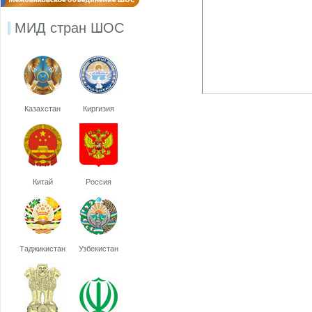
МИД стран ШОС
Казахстан
Киргизия
Китай
Россия
Таджикистан
Узбекистан