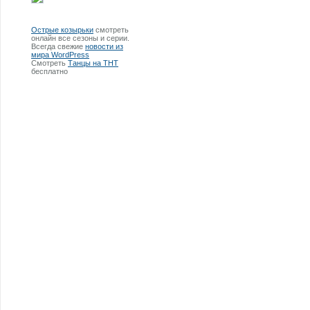
Острые козырьки
смотреть
онлайн все сезоны и серии.
Всегда свежие
новости из
мира WordPress
Смотреть
Танцы на ТНТ
бесплатно