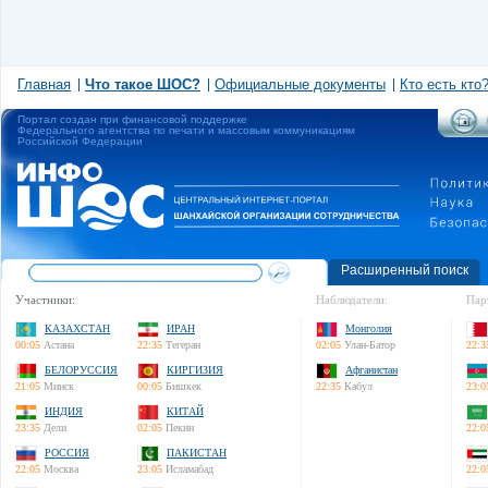
Главная
Что такое ШОС?
Официальные документы
Кто есть кто
Портал создан при финансовой поддержке
Федерального агентства по печати и массовым коммуникациям
Российской Федерации
Расширенный поиск
Участники:
Наблюдатели:
Пар
КАЗАХСТАН
ИРАН
Монголия
00:05
Астана
22:35
Тегеран
02:05
Улан-Батор
22:3
БЕЛОРУССИЯ
КИРГИЗИЯ
Афганистан
21:05
Минск
00:05
Бишкек
22:35
Кабул
23:0
ИНДИЯ
КИТАЙ
23:35
Дели
02:05
Пекин
22:0
РОССИЯ
ПАКИСТАН
22:05
Москва
23:05
Исламабад
22:0