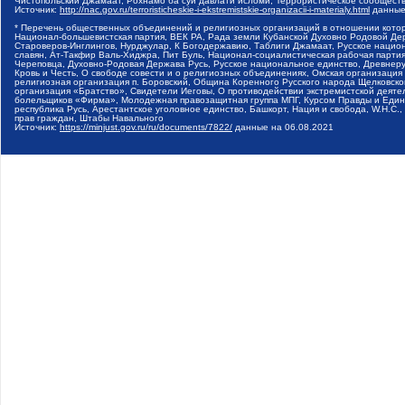
Чистопольский Джамаат, Рохнамо ба суи давлати исломи, Террористическое сообщест
Источник:
http://nac.gov.ru/terroristicheskie-i-ekstremistskie-organizacii-i-materialy.html
данные
* Перечень общественных объединений и религиозных организаций в отношении котор
Национал-большевистская партия, ВЕК РА, Рада земли Кубанской Духовно Родовой Де
Староверов-Инглингов, Нурджулар, К Богодержавию, Таблиги Джамаат, Русское наци
славян, Ат-Такфир Валь-Хиджра, Пит Буль, Национал-социалистическая рабочая парт
Череповца, Духовно-Родовая Держава Русь, Русское национальное единство, Древнер
Кровь и Честь, О свободе совести и о религиозных объединениях, Омская организаци
религиозная организация п. Боровский, Община Коренного Русского народа Щелковског
организация «Братство», Свидетели Иеговы, О противодействии экстремистской деяте
болельщиков «Фирма», Молодежная правозащитная группа МПГ, Курсом Правды и Единен
республика Русь, Арестантское уголовное единство, Башкорт, Нация и свобода, W.H.С
прав граждан, Штабы Навального
Источник:
https://minjust.gov.ru/ru/documents/7822/
данные на
06.08.2021