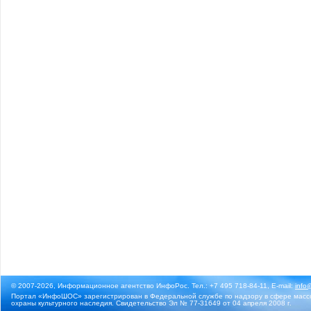
© 2007-2026, Информационное агентство ИнфоРос. Тел.: +7 495 718-84-11, E-mail:
info
Портал «ИнфоШОС» зарегистрирован в Федеральной службе по надзору в сфере массо
охраны культурного наследия. Свидетельство Эл № 77-31649 от 04 апреля 2008 г.