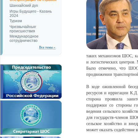
Шанхайский дух
Игры Будущего - Казань
2024
Туризм
Чрезвычайные
происшествия
Международное
сотрудничество
Все темы »
таких механизмов ШОС, ка
и логистических центров. 
Было отмечено, что ШОС 
продвижении транспортной
В ходе оживленной бесед
ресурсов и ирригации К.Д
сторона проявила заинт
поддержки со стороны го
ведения сельского хозяйст
для государств-членов ШОС
сельское хозяйство и вне
может оказать содействие 