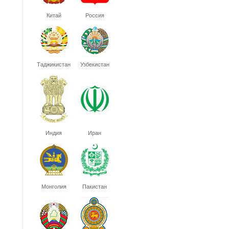
Китай
Россия
Таджикистан
Узбекистан
Индия
Иран
Монголия
Пакистан