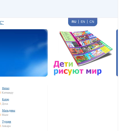
RU
EN
CN
С"
Непал
0
Катманду
Катар
0
Доха
Мальдивы
0
Мале
Турция
0
Анкара