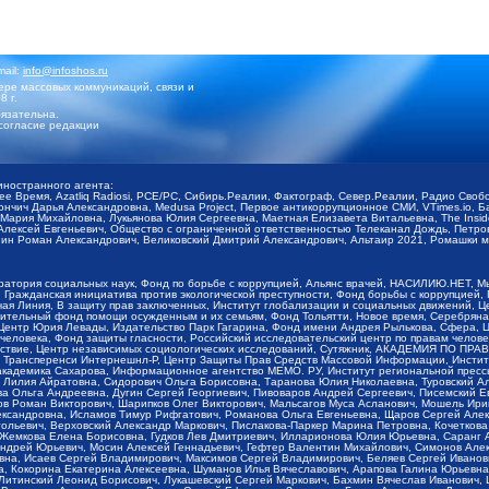
mail:
info@infoshos.ru
ре массовых коммуникаций, связи и
8 г.
язательна.
согласие редакции
иностранного агента:
щее Время, Azatliq Radiosi, PCE/PC, Сибирь.Реалии, Фактограф, Север.Реалии, Радио Св
ончич Дарья Александровна, Medusa Project, Первое антикоррупционное СМИ, VTimes.io, 
ария Михайловна, Лукьянова Юлия Сергеевна, Маетная Елизавета Витальевна, The Insid
ексей Евгеньевич, Общество с ограниченной ответственностью Телеканал Дождь, Петров 
н Роман Александрович, Великовский Дмитрий Александрович, Альтаир 2021, Ромашки мо
оратория социальных наук, Фонд по борьбе с коррупцией, Альянс врачей, НАСИЛИЮ.НЕТ, 
Гражданская инициатива против экологической преступности, Фонд борьбы с коррупцией,
чая Линия, В защиту прав заключенных, Институт глобализации и социальных движений,
тельный фонд помощи осужденным и их семьям, Фонд Тольятти, Новое время, Серебряная т
Центр Юрия Левады, Издательство Парк Гагарина, Фонд имени Андрея Рылькова, Сфера, 
еловека, Фонд защиты гласности, Российский исследовательский центр по правам челове
йствие, Центр независимых социологических исследований, Сутяжник, АКАДЕМИЯ ПО ПР
р Трансперенси Интернешнл-Р, Центр Защиты Прав Средств Массовой Информации, Институ
 академика Сахарова, Информационное агентство МЕМО. РУ, Институт региональной пресс
Лилия Айратовна, Сидорович Ольга Борисовна, Таранова Юлия Николаевна, Туровский Ал
а Ольга Андреевна, Дугин Сергей Георгиевич, Пивоваров Андрей Сергеевич, Писемский Е
в Роман Викторович, Шарипков Олег Викторович, Мальсагов Муса Асланович, Мошель Ири
ександровна, Исламов Тимур Рифгатович, Романова Ольга Евгеньевна, Щаров Сергей Але
льевич, Верховский Александр Маркович, Пислакова-Паркер Марина Петровна, Кочеткова
, Жемкова Елена Борисовна, Гудков Лев Дмитриевич, Илларионова Юлия Юрьевна, Саранг
Андрей Юрьевич, Мосин Алексей Геннадьевич, Гефтер Валентин Михайлович, Симонов Але
а, Исаев Сергей Владимирович, Максимов Сергей Владимирович, Беляев Сергей Иванович
 Кокорина Екатерина Алексеевна, Шуманов Илья Вячеславович, Арапова Галина Юрьевна
Литинский Леонид Борисович, Лукашевский Сергей Маркович, Бахмин Вячеслав Иванович,