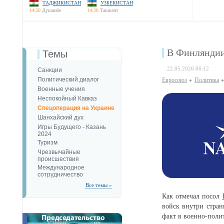
ТАДЖИКИСТАН
УЗБЕКИСТАН
14:20
Душанбе
14:20
Ташкент
В Финляндии
Темы
22.05.2026 06:12
Санкции
Политический диалог
Евросоюз
Политика
Военные учения
Неспокойный Кавказ
Спецоперация на Украине
Шанхайский дух
Игры Будущего - Казань
2024
Туризм
Чрезвычайные
происшествия
Международное
сотрудничество
Все темы »
Как отмечал посол
войск внутри стран
факт в военно-поли