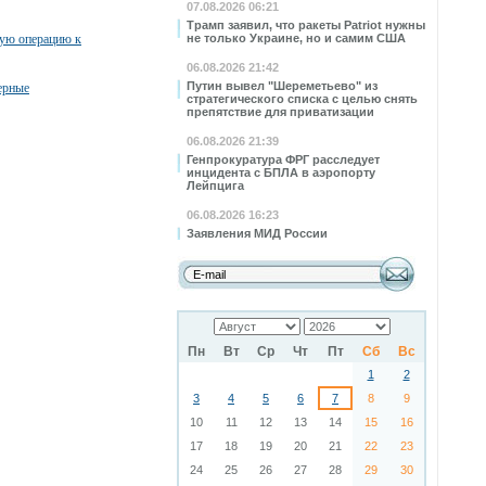
07.08.2026 06:21
Трамп заявил, что ракеты Patriot нужны
ную операцию к
не только Украине, но и самим США
06.08.2026 21:42
Путин вывел "Шереметьево" из
ерные
стратегического списка с целью снять
препятствие для приватизации
06.08.2026 21:39
Генпрокуратура ФРГ расследует
инцидента с БПЛА в аэропорту
Лейпцига
06.08.2026 16:23
Заявления МИД России
Пн
Вт
Ср
Чт
Пт
Сб
Вс
1
2
3
4
5
6
7
8
9
10
11
12
13
14
15
16
17
18
19
20
21
22
23
24
25
26
27
28
29
30