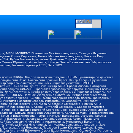
обода, MEDIUM-ORIENT, Пономарев Лев Александрович, Савицкая Людмила
Баданин Роман Сергеевич, Гликин Максим Александрович, Маняхин Петр
er SIA, Рубин Михаил Аркадьевич, Гройсман Софья Романовна,
Степан Юрьевич, Istories fonds, Шмагун Олеся Валентиновна, Мароховская
нолит, Главный редактор 2021, Вега 2021
Мы против СПИДа, Фонд защиты прав граждан, СВЕЧА, Гуманитарное действие,
 Гражданский Союз, Российский Красный Крест, Центр Хасдей Ерушалаим,
 Центр социально-информационных инициатив Действие, ВМЕСТЕ,
айга, Так-Так-Так, центр Сова, центр Анна, Проект Апрель, Самарская
Центр защиты СИБАЛЬТ, Уральская правозащитная группа, Женщины Евразии,
ка, Дальневосточный центр развития гражданских инициатив и социального
АВАМ ЧЕЛОВЕКА, Частное учреждение Совета Министров северных стран,
т развития прессы - Сибирь, Фонд поддержки свободы прессы, Гражданский
ы, Институт Развития Свободы Информации, Экозащита!-Женсовет,
ександр Алексеевич, Васильева Анастасия Евгеньевна, Ривина Анна
вгений Александрович, Аверин Виталий Евгеньевич, Барахоев Магомед
на Ароновна, Шведов Григорий Сергеевич, Пономарев Лев Александрович,
ксадрович, Цирульников Борис Альбертович, Халидова Марина Владимировна,
 Татьяна Владимировна, Чуркина Наталья Валерьевна, Акимова Татьяна
 Анна Васильевна, Захарова Светлана Сергеевна, Аверин Владимир
ксей Кириллович, Флиге Ирина Анатольевна, Мельникова Валентина
, Голубева Елена Николаевна, Ганнушкина Светлана Алексеевна, Закс
, Пастухова Анна Яковлевна, Прохоров Вадим Юрьевич, Шахова Елена
 Шабад Анатолий Ефимович, Сухих Дарья Николаевна, Орлов Олег Петрович,