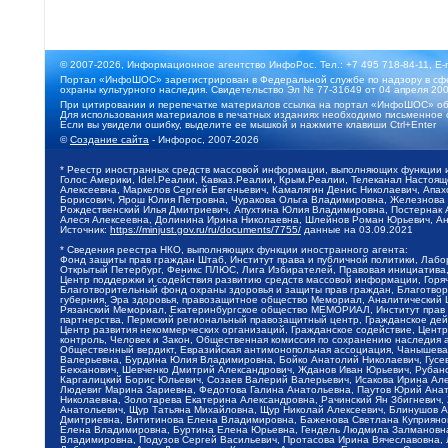
© 2007-2026, Информационное агентство ИнфоРос. Тел.: +7 495 718-84-11, E-
Портал «ИнфоШОС» зарегистрирован в Федеральной службе по надзору в сфе
охраны культурного наследия. Свидетельство Эл № 77-31649 от 04 апреля 200
При цитировании и перепечатке материалов ссылка на портал «ИнфоШОС» об
Для использования материалов в печатных изданиях необходимо письменное 
Если вы увидели ошибку, выделите ее мышкой и нажмите клавиши Ctrl+Enter
©
Создание сайта
- Инфорос, 2007-2026
* Реестр иностранных средств массовой информации, выполняющих функции 
Голос Америки, Idel.Реалии, Кавказ.Реалии, Крым.Реалии, Телеканал Настоя
Алексеевна, Маркелов Сергей Евгеньевич, Камалягин Денис Николаевич, Апах
Борисович, Ярош Юлия Петровна, Чуракова Ольга Владимировна, Железнова М
Рождественский Илья Дмитриевич, Апухтина Юлия Владимировна, Постернак Ал
Алеся Алексеевна, Долинина Ирина Николаевна, Шлейнов Роман Юрьевич, Ани
Источник:
https://minjust.gov.ru/ru/documents/7755/
данные на
03.09.2021
* Сведения реестра НКО, выполняющих функции иностранного агента:
Фонд защиты прав граждан Штаб, Институт права и публичной политики, Лаб
Открытый Петербург, Феникс ПЛЮС, Лига Избирателей, Правовая инициатива, 
Центр поддержки и содействия развитию средств массовой информации, Горя
Благотворительный фонд охраны здоровья и защиты прав граждан, Благотвори
губерния, Эра здоровья, правозащитное общество Мемориал, Аналитический 
Рязанский Мемориал, Екатеринбургское общество МЕМОРИАЛ, Институт прав ч
партнерства, Пермский региональный правозащитный центр, Гражданское де
Центр развития некоммерческих организаций, Гражданское содействие, Цент
контроль, Человек и Закон, Общественная комиссия по сохранению наследия
Общественный вердикт, Евразийская антимонопольная ассоциация, Чанышева 
Валерьевна, Бурдина Юлия Владимировна, Бойко Анатолий Николаевич, Гусев
Бекханович, Шевченко Дмитрий Александрович, Жданов Иван Юрьевич, Рубано
Каргалицкий Борис Юльевич, Созаев Валерий Валерьевич, Исакова Ирина Ал
Людевиг Марина Зариевна, Федотова Галина Анатольевна, Паутов Юрий Анато
Николаевна, Золотарева Екатерина Александровна, Рачинский Ян Збигневич
Анатольевич, Щур Татьяна Михайловна, Щур Николай Алексеевич, Блинушов 
Дмитриевна, Вититинова Елена Владимировна, Баженова Светлана Куприяновн
Елена Владимировна, Буртина Елена Юрьевна, Гендель Людмила Залмановна,
Владимировна, Подузов Сергей Васильевич, Протасова Ирина Вячеславовна, 