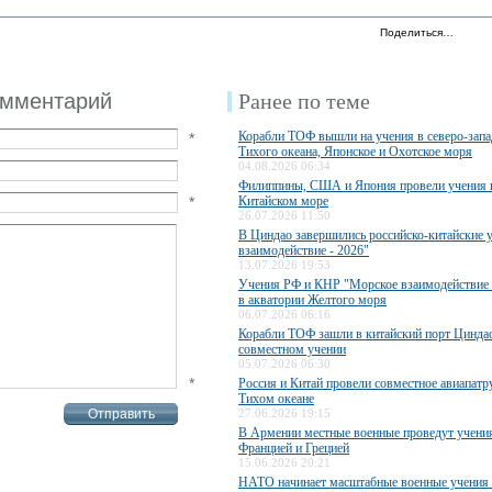
Поделиться…
омментарий
Ранее по теме
Корабли ТОФ вышли на учения в северо-запа
*
Тихого океана, Японское и Охотское моря
04.08.2026 06:34
Филиппины, США и Япония провели учения
*
Китайском море
26.07.2026 11:50
В Циндао завершились российско-китайские 
взаимодействие - 2026"
13.07.2026 19:53
Учения РФ и КНР "Морское взаимодействие 
в акватории Желтого моря
06.07.2026 06:16
Корабли ТОФ зашли в китайский порт Циндао
совместном учении
05.07.2026 06:30
*
Россия и Китай провели совместное авиапатр
Тихом океане
27.06.2026 19:15
В Армении местные военные проведут учени
Францией и Грецией
15.06.2026 20:21
НАТО начинает масштабные военные учения 