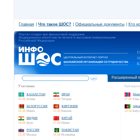
Главная
Что такое ШОС?
Официальные документы
Кто е
Портал создан при финансовой поддержке
Федерального агентства по печати и массовым коммуникациям
Российской Федерации
Расширенный п
Участники:
Наблюдате
КАЗАХСТАН
ИРАН
Монг
15:20
Астана
13:50
Тегеран
17:20
Улан-
БЕЛОРУССИЯ
КИРГИЗИЯ
Афга
12:20
Минск
15:20
Бишкек
13:50
Кабу
ИНДИЯ
КИТАЙ
14:50
Дели
17:20
Пекин
РОССИЯ
ПАКИСТАН
13:20
Москва
14:20
Исламабад