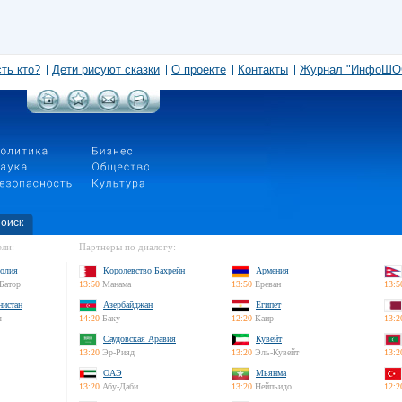
сть кто?
Дети рисуют сказки
О проекте
Контакты
Журнал "ИнфоШО
оиск
ли:
Партнеры по диалогу:
олия
Королевство Бахрейн
Армения
Батор
13:50
Манама
13:50
Ереван
13:5
нистан
Азербайджан
Египет
л
14:20
Баку
12:20
Каир
13:2
Саудовская Аравия
Кувейт
13:20
Эр-Рияд
13:20
Эль-Кувейт
13:2
ОАЭ
Мьянма
13:20
Абу-Даби
13:20
Нейпьидо
12:2