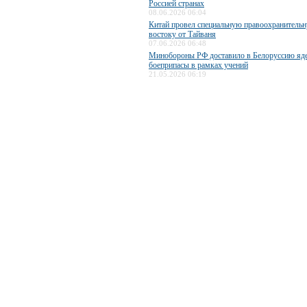
Россией странах
08.06.2026 06:04
Китай провел специальную правоохранитель
востоку от Тайваня
07.06.2026 06:48
Минобороны РФ доставило в Белоруссию яд
боеприпасы в рамках учений
21.05.2026 06:19