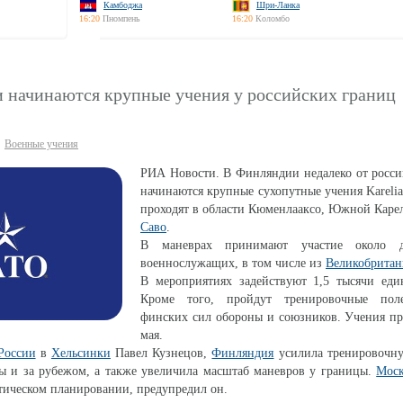
Камбоджа
Шри-Ланка
16:20
Пномпень
16:20
Коломбо
 начинаются крупные учения у российских границ
Военные учения
РИА Новости. В Финляндии недалеко от росси
начинаются крупные сухопутные учения Kareli
проходят в области Кюменлааксо, Южной Кар
Саво
.
В маневрах принимают участие около д
военнослужащих, в том числе из
Великобрита
В мероприятиях задействуют 1,5 тысячи еди
Кроме того, пройдут тренировочные пол
финских сил обороны и союзников. Учения пр
мая.
России
в
Хельсинки
Павел Кузнецов,
Финляндия
усилила тренировочну
ы и за рубежом, а также увеличила масштаб маневров у границы.
Мос
тическом планировании, предупредил он.