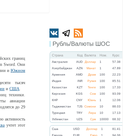
Рубль/Валюты ШОС
Страна
Код
Валюта
Ном.
Курс
йских границ
Австралия
AUD
Доллар
1
57.38
an Sword. Они
Азербайджан
AZN
Манат
1
47.89
елии и
Южном
Армения
AMD
Драм
100
22.23
Индия
INR
Рупия
100
85.51
есяти тысяч
Казахстан
KZT
Тенге
100
17.33
нии
и
США
.
Киргизия
KGS
Сом
100
93.09
ниц техники.
КНР
CNY
Юань
1
12.06
еты авиации
одлятся до 29
Таджикистан
TJS
Сомони
10
88.03
Турецкая
TRY
Лира
10
17.13
ю активность
Узбекистан
UZS
Сум
10000
68.32
ква
учтет этот
Cша
USD
Доллар
1
81.41
Eвропа
EUR
Евро
1
94.06