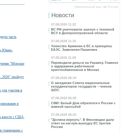
Официальный курс ЦБ России
Новости
07.08.2026 11:22
ВС РФ уничтожили эшелон с техникой
ВСУ в Днепропетровской области
дную часть
07.08.2026 11:16
Членство Армении в ЕС и принципы
ЕАЭС. Заявления Пашиняна
 в Южно-
07.08.2026 11:09
Переводили деньги на Украину. Главное
учения "Морское
о задержании работников
криптообменников в Москве
- 2026" пройдут
07.08.2026 06:34
О заседании Совета национальных
координаторов государств – членов
 для участия в
ШОС
07.08.2026 06:28
СМИ: Белый Дом обратился к России с
улирование в
важной просьбой
07.08.2026 06:25
я вместе с США,
"Должна вернуть". В Финляндии дали
ответ на наглую выходку ЕС против
России
в граничащих с