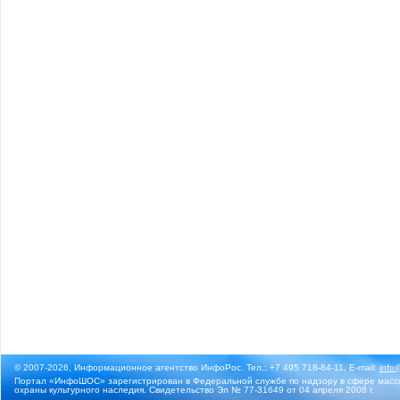
© 2007-2026, Информационное агентство ИнфоРос. Тел.: +7 495 718-84-11, E-mail:
info
Портал «ИнфоШОС» зарегистрирован в Федеральной службе по надзору в сфере массо
охраны культурного наследия. Свидетельство Эл № 77-31649 от 04 апреля 2008 г.