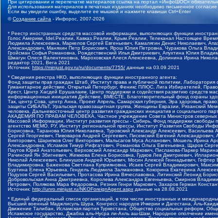
При цитировании и перепечатке материалов ссылка на портал «ИнфоШОС» обязательн
Для использования материалов в печатных изданиях необходимо письменное согласие
Если вы увидели ошибку, выделите ее мышкой и нажмите клавиши Ctrl+Enter
©
Создание сайта
- Инфорос, 2007-2026
* Реестр иностранных средств массовой информации, выполняющих функции иностранн
Голос Америки, Idel.Реалии, Кавказ.Реалии, Крым.Реалии, Телеканал Настоящее Время
Людмила Алексеевна, Маркелов Сергей Евгеньевич, Камалягин Денис Николаевич, Апах
Александрович, Маняхин Петр Борисович, Ярош Юлия Петровна, Чуракова Ольга Влади
Гройсман Софья Романовна, Рождественский Илья Дмитриевич, Апухтина Юлия Владимир
Шмагун Олеся Валентиновна, Мароховская Алеся Алексеевна, Долинина Ирина Никола
редактор 2021, Вега 2021
Источник:
https://minjust.gov.ru/ru/documents/7755/
данные на
03.09.2021
* Сведения реестра НКО, выполняющих функции иностранного агента:
Фонд защиты прав граждан Штаб, Институт права и публичной политики, Лаборатория
Гуманитарное действие, Открытый Петербург, Феникс ПЛЮС, Лига Избирателей, Правов
Крест, Центр Хасдей Ерушалаим, Центр поддержки и содействия развитию средств мас
информационных инициатив Действие, ВМЕСТЕ, Благотворительный фонд охраны здоров
Так, центр Сова, центр Анна, Проект Апрель, Самарская губерния, Эра здоровья, пр
защиты СИБАЛЬТ, Уральская правозащитная группа, Женщины Евразии, Рязанский Мемо
человека, Дальневосточный центр развития гражданских инициатив и социального пар
АКАДЕМИЯ ПО ПРАВАМ ЧЕЛОВЕКА, Частное учреждение Совета Министров северных стр
Массовой Информации, Институт развития прессы - Сибирь, Фонд поддержки свободы 
агентство МЕМО. РУ, Институт региональной прессы, Институт Развития Свободы Инф
Борисовна, Таранова Юлия Николаевна, Туровский Александр Алексеевич, Васильева 
Сергей Георгиевич, Пивоваров Андрей Сергеевич, Писемский Евгений Александрович,
Викторович, Шарипков Олег Викторович, Мальсагов Муса Асланович, Мошель Ирина Ар
Александровна, Исламов Тимур Рифгатович, Романова Ольга Евгеньевна, Щаров Серг
Паутов Юрий Анатольевич, Верховский Александр Маркович, Пислакова-Паркер Марина
Рачинский Ян Збигневич, Жемкова Елена Борисовна, Гудков Лев Дмитриевич, Иллари
Николай Алексеевич, Блинушов Андрей Юрьевич, Мосин Алексей Геннадьевич, Гефтер
Владимировна, Баженова Светлана Куприяновна, Исаев Сергей Владимирович, Максим
Буртина Елена Юрьевна, Гендель Людмила Залмановна, Кокорина Екатерина Алексеев
Подузов Сергей Васильевич, Протасова Ирина Вячеславовна, Литинский Леонид Борис
Добровольская Анна Дмитриевна, Королева Александра Евгеньевна, Смирнов Владими
Петрович, Полякова Мара Федоровна, Резник Генри Маркович, Захаров Герман Конста
Источник:
http://unro.minjust.ru/NKOForeignAgent.aspx
данные на
28.08.2021
* Единый федеральный список организаций, в том числе иностранных и международны
Высший военный Маджлисуль Шура, Конгресс народов Ичкерии и Дагестана, Аль-Каида, 
Движение Талибан, Исламская партия Туркестана, Общество социальных реформ, Общес
Исламское государство, Джабха аль-Нусра ли-Ахль аш-Шам, Народное ополчение имен