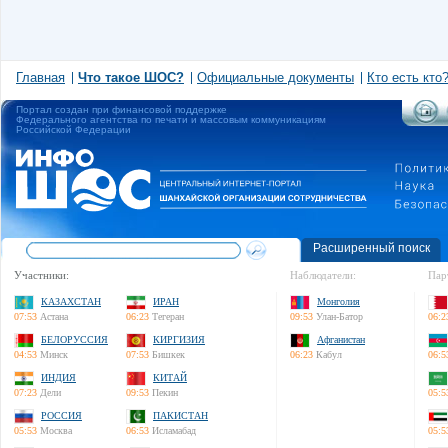
Главная
Что такое ШОС?
Официальные документы
Кто есть кто
Портал создан при финансовой поддержке
Федерального агентства по печати и массовым коммуникациям
Российской Федерации
Расширенный поиск
Участники:
Наблюдатели:
Пар
КАЗАХСТАН
ИРАН
Монголия
07:53
Астана
06:23
Тегеран
09:53
Улан-Батор
06:2
БЕЛОРУССИЯ
КИРГИЗИЯ
Афганистан
04:53
Минск
07:53
Бишкек
06:23
Кабул
06:5
ИНДИЯ
КИТАЙ
07:23
Дели
09:53
Пекин
05:5
РОССИЯ
ПАКИСТАН
05:53
Москва
06:53
Исламабад
05:5