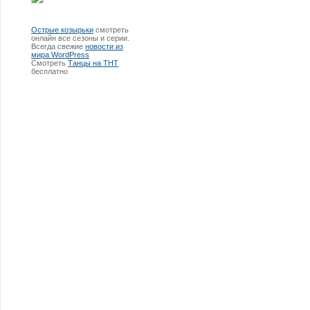
Острые козырьки
смотреть
онлайн все сезоны и серии.
Всегда свежие
новости из
мира WordPress
Смотреть
Танцы на ТНТ
бесплатно