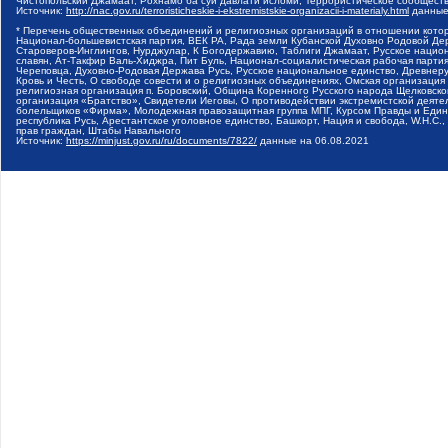
Чистопольский Джамаат, Рохнамо ба суи давлати исломи, Террористическое сообщест
Источник:
http://nac.gov.ru/terroristicheskie-i-ekstremistskie-organizacii-i-materialy.html
данные
* Перечень общественных объединений и религиозных организаций в отношении котор
Национал-большевистская партия, ВЕК РА, Рада земли Кубанской Духовно Родовой Де
Староверов-Инглингов, Нурджулар, К Богодержавию, Таблиги Джамаат, Русское наци
славян, Ат-Такфир Валь-Хиджра, Пит Буль, Национал-социалистическая рабочая парт
Череповца, Духовно-Родовая Держава Русь, Русское национальное единство, Древнер
Кровь и Честь, О свободе совести и о религиозных объединениях, Омская организаци
религиозная организация п. Боровский, Община Коренного Русского народа Щелковског
организация «Братство», Свидетели Иеговы, О противодействии экстремистской деяте
болельщиков «Фирма», Молодежная правозащитная группа МПГ, Курсом Правды и Единен
республика Русь, Арестантское уголовное единство, Башкорт, Нация и свобода, W.H.С
прав граждан, Штабы Навального
Источник:
https://minjust.gov.ru/ru/documents/7822/
данные на
06.08.2021