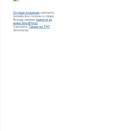
Острые козырьки
смотреть
онлайн все сезоны и серии.
Всегда свежие
новости из
мира WordPress
Смотреть
Танцы на ТНТ
бесплатно