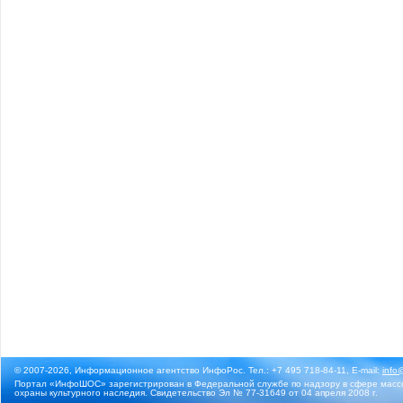
© 2007-2026, Информационное агентство ИнфоРос. Тел.: +7 495 718-84-11, E-mail:
info
Портал «ИнфоШОС» зарегистрирован в Федеральной службе по надзору в сфере массо
охраны культурного наследия. Свидетельство Эл № 77-31649 от 04 апреля 2008 г.