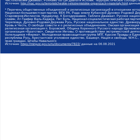
Чистопольский Джамаат, Рохнамо ба суи давлати исломи, Террористическое сообщест
Источник:
http://nac.gov.ru/terroristicheskie-i-ekstremistskie-organizacii-i-materialy.html
данные
* Перечень общественных объединений и религиозных организаций в отношении котор
Национал-большевистская партия, ВЕК РА, Рада земли Кубанской Духовно Родовой Де
Староверов-Инглингов, Нурджулар, К Богодержавию, Таблиги Джамаат, Русское наци
славян, Ат-Такфир Валь-Хиджра, Пит Буль, Национал-социалистическая рабочая парт
Череповца, Духовно-Родовая Держава Русь, Русское национальное единство, Древнер
Кровь и Честь, О свободе совести и о религиозных объединениях, Омская организаци
религиозная организация п. Боровский, Община Коренного Русского народа Щелковског
организация «Братство», Свидетели Иеговы, О противодействии экстремистской деяте
болельщиков «Фирма», Молодежная правозащитная группа МПГ, Курсом Правды и Единен
республика Русь, Арестантское уголовное единство, Башкорт, Нация и свобода, W.H.С
прав граждан, Штабы Навального
Источник:
https://minjust.gov.ru/ru/documents/7822/
данные на
06.08.2021