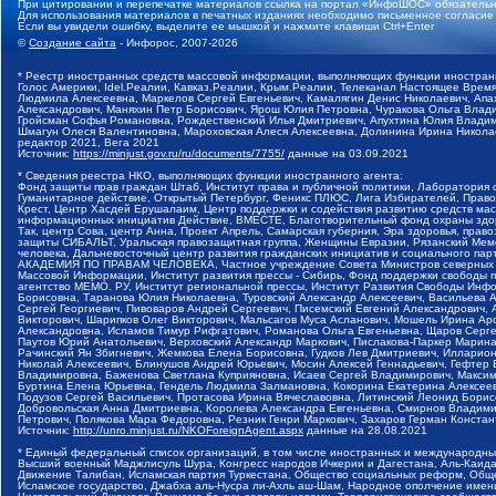
При цитировании и перепечатке материалов ссылка на портал «ИнфоШОС» обязательн
Для использования материалов в печатных изданиях необходимо письменное согласие
Если вы увидели ошибку, выделите ее мышкой и нажмите клавиши Ctrl+Enter
©
Создание сайта
- Инфорос, 2007-2026
* Реестр иностранных средств массовой информации, выполняющих функции иностранн
Голос Америки, Idel.Реалии, Кавказ.Реалии, Крым.Реалии, Телеканал Настоящее Время
Людмила Алексеевна, Маркелов Сергей Евгеньевич, Камалягин Денис Николаевич, Апах
Александрович, Маняхин Петр Борисович, Ярош Юлия Петровна, Чуракова Ольга Влади
Гройсман Софья Романовна, Рождественский Илья Дмитриевич, Апухтина Юлия Владимир
Шмагун Олеся Валентиновна, Мароховская Алеся Алексеевна, Долинина Ирина Никола
редактор 2021, Вега 2021
Источник:
https://minjust.gov.ru/ru/documents/7755/
данные на
03.09.2021
* Сведения реестра НКО, выполняющих функции иностранного агента:
Фонд защиты прав граждан Штаб, Институт права и публичной политики, Лаборатория
Гуманитарное действие, Открытый Петербург, Феникс ПЛЮС, Лига Избирателей, Правов
Крест, Центр Хасдей Ерушалаим, Центр поддержки и содействия развитию средств мас
информационных инициатив Действие, ВМЕСТЕ, Благотворительный фонд охраны здоров
Так, центр Сова, центр Анна, Проект Апрель, Самарская губерния, Эра здоровья, пр
защиты СИБАЛЬТ, Уральская правозащитная группа, Женщины Евразии, Рязанский Мемо
человека, Дальневосточный центр развития гражданских инициатив и социального пар
АКАДЕМИЯ ПО ПРАВАМ ЧЕЛОВЕКА, Частное учреждение Совета Министров северных стр
Массовой Информации, Институт развития прессы - Сибирь, Фонд поддержки свободы 
агентство МЕМО. РУ, Институт региональной прессы, Институт Развития Свободы Инф
Борисовна, Таранова Юлия Николаевна, Туровский Александр Алексеевич, Васильева 
Сергей Георгиевич, Пивоваров Андрей Сергеевич, Писемский Евгений Александрович,
Викторович, Шарипков Олег Викторович, Мальсагов Муса Асланович, Мошель Ирина Ар
Александровна, Исламов Тимур Рифгатович, Романова Ольга Евгеньевна, Щаров Серг
Паутов Юрий Анатольевич, Верховский Александр Маркович, Пислакова-Паркер Марина
Рачинский Ян Збигневич, Жемкова Елена Борисовна, Гудков Лев Дмитриевич, Иллари
Николай Алексеевич, Блинушов Андрей Юрьевич, Мосин Алексей Геннадьевич, Гефтер
Владимировна, Баженова Светлана Куприяновна, Исаев Сергей Владимирович, Максим
Буртина Елена Юрьевна, Гендель Людмила Залмановна, Кокорина Екатерина Алексеев
Подузов Сергей Васильевич, Протасова Ирина Вячеславовна, Литинский Леонид Борис
Добровольская Анна Дмитриевна, Королева Александра Евгеньевна, Смирнов Владими
Петрович, Полякова Мара Федоровна, Резник Генри Маркович, Захаров Герман Конста
Источник:
http://unro.minjust.ru/NKOForeignAgent.aspx
данные на
28.08.2021
* Единый федеральный список организаций, в том числе иностранных и международны
Высший военный Маджлисуль Шура, Конгресс народов Ичкерии и Дагестана, Аль-Каида, 
Движение Талибан, Исламская партия Туркестана, Общество социальных реформ, Общес
Исламское государство, Джабха аль-Нусра ли-Ахль аш-Шам, Народное ополчение имен