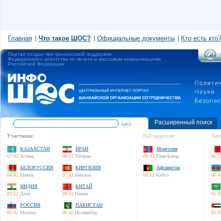
Главная
Что такое ШОС?
Официальные документы
Кто есть кто
Портал создан при финансовой поддержке
Федерального агентства по печати и массовым коммуникациям
Российской Федерации
Расширенный поиск
Участники:
Наблюдатели:
Пар
КАЗАХСТАН
ИРАН
Монголия
07:42
Астана
06:12
Тегеран
09:42
Улан-Батор
06:1
БЕЛОРУССИЯ
КИРГИЗИЯ
Афганистан
04:42
Минск
07:42
Бишкек
06:12
Кабул
06:4
ИНДИЯ
КИТАЙ
07:12
Дели
09:42
Пекин
05:4
РОССИЯ
ПАКИСТАН
05:42
Москва
06:42
Исламабад
05:4