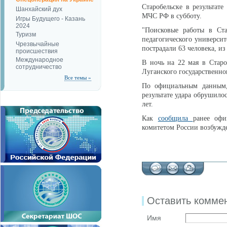
Старобельске в результат
Шанхайский дух
МЧС РФ в субботу.
Игры Будущего - Казань
2024
"Поисковые работы в Ста
Туризм
педагогического университ
Чрезвычайные
пострадали 63 человека, из
происшествия
Международное
В ночь на 22 мая в Стар
сотрудничество
Луганского государственно
Все темы »
По официальным данным,
результате удара обрушилос
лет.
Как
сообщила
ранее офи
комитетом России возбужде
Оставить комме
Имя