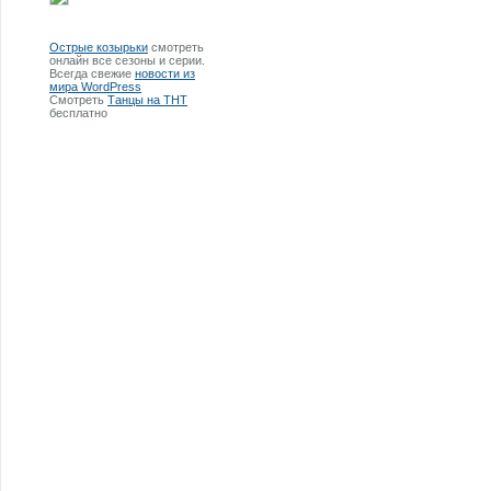
Острые козырьки
смотреть
онлайн все сезоны и серии.
Всегда свежие
новости из
мира WordPress
Смотреть
Танцы на ТНТ
бесплатно