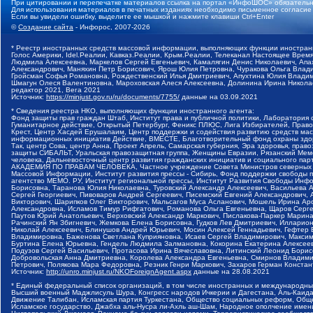
При цитировании и перепечатке материалов ссылка на портал «ИнфоШОС» обязательн
Для использования материалов в печатных изданиях необходимо письменное согласие
Если вы увидели ошибку, выделите ее мышкой и нажмите клавиши Ctrl+Enter
©
Создание сайта
- Инфорос, 2007-2026
* Реестр иностранных средств массовой информации, выполняющих функции иностранн
Голос Америки, Idel.Реалии, Кавказ.Реалии, Крым.Реалии, Телеканал Настоящее Время
Людмила Алексеевна, Маркелов Сергей Евгеньевич, Камалягин Денис Николаевич, Апах
Александрович, Маняхин Петр Борисович, Ярош Юлия Петровна, Чуракова Ольга Влади
Гройсман Софья Романовна, Рождественский Илья Дмитриевич, Апухтина Юлия Владимир
Шмагун Олеся Валентиновна, Мароховская Алеся Алексеевна, Долинина Ирина Никола
редактор 2021, Вега 2021
Источник:
https://minjust.gov.ru/ru/documents/7755/
данные на
03.09.2021
* Сведения реестра НКО, выполняющих функции иностранного агента:
Фонд защиты прав граждан Штаб, Институт права и публичной политики, Лаборатория
Гуманитарное действие, Открытый Петербург, Феникс ПЛЮС, Лига Избирателей, Правов
Крест, Центр Хасдей Ерушалаим, Центр поддержки и содействия развитию средств мас
информационных инициатив Действие, ВМЕСТЕ, Благотворительный фонд охраны здоров
Так, центр Сова, центр Анна, Проект Апрель, Самарская губерния, Эра здоровья, пр
защиты СИБАЛЬТ, Уральская правозащитная группа, Женщины Евразии, Рязанский Мемо
человека, Дальневосточный центр развития гражданских инициатив и социального пар
АКАДЕМИЯ ПО ПРАВАМ ЧЕЛОВЕКА, Частное учреждение Совета Министров северных стр
Массовой Информации, Институт развития прессы - Сибирь, Фонд поддержки свободы 
агентство МЕМО. РУ, Институт региональной прессы, Институт Развития Свободы Инф
Борисовна, Таранова Юлия Николаевна, Туровский Александр Алексеевич, Васильева 
Сергей Георгиевич, Пивоваров Андрей Сергеевич, Писемский Евгений Александрович,
Викторович, Шарипков Олег Викторович, Мальсагов Муса Асланович, Мошель Ирина Ар
Александровна, Исламов Тимур Рифгатович, Романова Ольга Евгеньевна, Щаров Серг
Паутов Юрий Анатольевич, Верховский Александр Маркович, Пислакова-Паркер Марина
Рачинский Ян Збигневич, Жемкова Елена Борисовна, Гудков Лев Дмитриевич, Иллари
Николай Алексеевич, Блинушов Андрей Юрьевич, Мосин Алексей Геннадьевич, Гефтер
Владимировна, Баженова Светлана Куприяновна, Исаев Сергей Владимирович, Максим
Буртина Елена Юрьевна, Гендель Людмила Залмановна, Кокорина Екатерина Алексеев
Подузов Сергей Васильевич, Протасова Ирина Вячеславовна, Литинский Леонид Борис
Добровольская Анна Дмитриевна, Королева Александра Евгеньевна, Смирнов Владими
Петрович, Полякова Мара Федоровна, Резник Генри Маркович, Захаров Герман Конста
Источник:
http://unro.minjust.ru/NKOForeignAgent.aspx
данные на
28.08.2021
* Единый федеральный список организаций, в том числе иностранных и международны
Высший военный Маджлисуль Шура, Конгресс народов Ичкерии и Дагестана, Аль-Каида, 
Движение Талибан, Исламская партия Туркестана, Общество социальных реформ, Общес
Исламское государство, Джабха аль-Нусра ли-Ахль аш-Шам, Народное ополчение имен