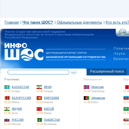
Главная
Что такое ШОС?
Официальные документы
Кто есть кто
Портал создан при финансовой поддержке
Федерального агентства по печати и массовым коммуникациям
Российской Федерации
Расширенный поиск
Участники:
Наблюдатели:
Пар
КАЗАХСТАН
ИРАН
Монголия
13:18
Астана
11:48
Тегеран
15:18
Улан-Батор
11:4
БЕЛОРУССИЯ
КИРГИЗИЯ
Афганистан
10:18
Минск
13:18
Бишкек
11:48
Кабул
12:1
ИНДИЯ
КИТАЙ
12:48
Дели
15:18
Пекин
11:1
РОССИЯ
ПАКИСТАН
11:18
Москва
12:18
Исламабад
11:1