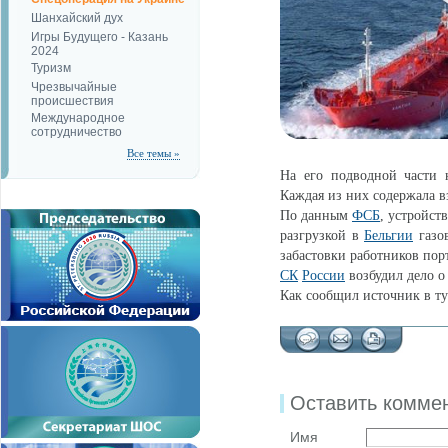
Шанхайский дух
Игры Будущего - Казань
2024
Туризм
Чрезвычайные
происшествия
Международное
сотрудничество
Все темы »
На его подводной части
Каждая из них содержала в
По данным
ФСБ
, устройст
разгрузкой в
Бельгии
газов
забастовки работников пор
СК
России
возбудил дело о
Как сообщил источник в ту
Оставить комме
Имя