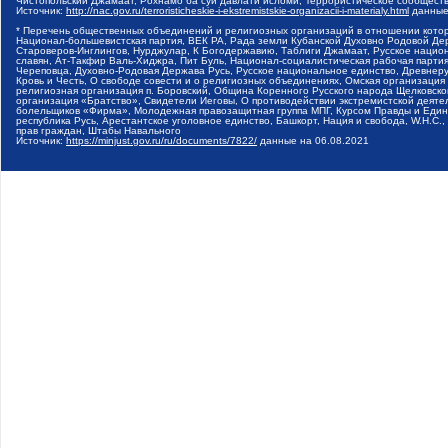
Чистопольский Джамаат, Рохнамо ба суи давлати исломи, Террористическое сообщест
Источник:
http://nac.gov.ru/terroristicheskie-i-ekstremistskie-organizacii-i-materialy.html
данные
* Перечень общественных объединений и религиозных организаций в отношении котор
Национал-большевистская партия, ВЕК РА, Рада земли Кубанской Духовно Родовой Де
Староверов-Инглингов, Нурджулар, К Богодержавию, Таблиги Джамаат, Русское наци
славян, Ат-Такфир Валь-Хиджра, Пит Буль, Национал-социалистическая рабочая парт
Череповца, Духовно-Родовая Держава Русь, Русское национальное единство, Древнер
Кровь и Честь, О свободе совести и о религиозных объединениях, Омская организаци
религиозная организация п. Боровский, Община Коренного Русского народа Щелковског
организация «Братство», Свидетели Иеговы, О противодействии экстремистской деяте
болельщиков «Фирма», Молодежная правозащитная группа МПГ, Курсом Правды и Единен
республика Русь, Арестантское уголовное единство, Башкорт, Нация и свобода, W.H.С
прав граждан, Штабы Навального
Источник:
https://minjust.gov.ru/ru/documents/7822/
данные на
06.08.2021