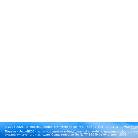
© 2007-2026, Информационное агентство ИнфоРос. Тел.: +7 495 718-84-11, E-mail:
info
Портал «ИнфоШОС» зарегистрирован в Федеральной службе по надзору в сфере массо
охраны культурного наследия. Свидетельство Эл № 77-31649 от 04 апреля 2008 г.