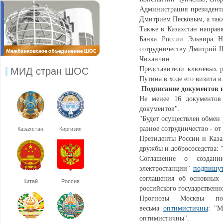
Администрация президент
Дмитрием Песковым, а та
Также в Казахстан направя
Банка России Эльвира Н
сотрудничеству Дмитрий 
Чиханчин.
Представители ключевых р
МИД стран ШОС
Путина в ходе его визита в
Подписание документов 
Не менее 16 документо
документов".
"Будет осуществлен обмен
разное сотрудничество - о
Казахстан
Киргизия
Президенты России и Каз
дружбы и добрососедства: 
Соглашение о создани
электростанции"
подпишу
соглашения об основных 
Китай
Россия
российского государственн
Прогнозы Москвы по 
весьма
оптимистичны
: "М
оптимистичны".