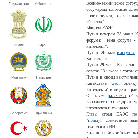
Военно-техническое сотру
Таджикистан
Узбекистан
обсуждены ключевые аспек
политической, торгово-эко
областях".
Форум ЕАЭС
Путин вечером 28 мая в К
форума: "Тема форума - 
Индия
Иран
интеллект".
Путин 28 мая
выступит
н
Казахстане.
Путин 29 мая в Казахстан
совета: "В начале в узком с
Путин в своем выступлени
Монголия
Пакистан
Казахстане "
даст
оценку 
интеллекта" в мире и в ра
Он также
расскажет
об ус
расскажет и о предпринима
интеллекта и так далее".
Белорусия
Шри-Ланка
Главы стран ЕАЭС по и
"
примут
совместное заяв
технологий ИИ.
Россия на Евразийском э