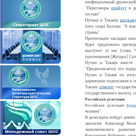
неофициальный дружеский о
"Переговоры
пройдут
в дв
составе".
Путину и Токаеву
расскаж
близ озера Балхаш: "8 мая
страны".
Презентация закладки кап
будет предложена презид
выступит от нас [глава 
просвещения [Жулдыз] Сул
Путин и Токаев вместе
"Предполагается, что лидер
Путин и Токаев по итог
церемонии подписания и об
Токаев
отметит
государств
государственного визита, с
Российская делегация
Российская делегация
буде
человек".
В делегацию войдут девять
экологии Александр Козл
экономического развит
Константин Чуйченко, спо