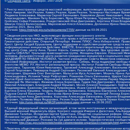
©
Создание сайта
- Инфорос, 2007-2026
* Реестр иностранных средств массовой информации, выполняющих функции иностранн
Голос Америки, Idel.Реалии, Кавказ.Реалии, Крым.Реалии, Телеканал Настоящее Время
Людмила Алексеевна, Маркелов Сергей Евгеньевич, Камалягин Денис Николаевич, Апах
Александрович, Маняхин Петр Борисович, Ярош Юлия Петровна, Чуракова Ольга Влади
Гройсман Софья Романовна, Рождественский Илья Дмитриевич, Апухтина Юлия Владимир
Шмагун Олеся Валентиновна, Мароховская Алеся Алексеевна, Долинина Ирина Никола
редактор 2021, Вега 2021
Источник:
https://minjust.gov.ru/ru/documents/7755/
данные на
03.09.2021
* Сведения реестра НКО, выполняющих функции иностранного агента:
Фонд защиты прав граждан Штаб, Институт права и публичной политики, Лаборатория
Гуманитарное действие, Открытый Петербург, Феникс ПЛЮС, Лига Избирателей, Правов
Крест, Центр Хасдей Ерушалаим, Центр поддержки и содействия развитию средств мас
информационных инициатив Действие, ВМЕСТЕ, Благотворительный фонд охраны здоров
Так, центр Сова, центр Анна, Проект Апрель, Самарская губерния, Эра здоровья, пр
защиты СИБАЛЬТ, Уральская правозащитная группа, Женщины Евразии, Рязанский Мемо
человека, Дальневосточный центр развития гражданских инициатив и социального пар
АКАДЕМИЯ ПО ПРАВАМ ЧЕЛОВЕКА, Частное учреждение Совета Министров северных стр
Массовой Информации, Институт развития прессы - Сибирь, Фонд поддержки свободы 
агентство МЕМО. РУ, Институт региональной прессы, Институт Развития Свободы Инф
Борисовна, Таранова Юлия Николаевна, Туровский Александр Алексеевич, Васильева 
Сергей Георгиевич, Пивоваров Андрей Сергеевич, Писемский Евгений Александрович,
Викторович, Шарипков Олег Викторович, Мальсагов Муса Асланович, Мошель Ирина Ар
Александровна, Исламов Тимур Рифгатович, Романова Ольга Евгеньевна, Щаров Серг
Паутов Юрий Анатольевич, Верховский Александр Маркович, Пислакова-Паркер Марина
Рачинский Ян Збигневич, Жемкова Елена Борисовна, Гудков Лев Дмитриевич, Иллари
Николай Алексеевич, Блинушов Андрей Юрьевич, Мосин Алексей Геннадьевич, Гефтер
Владимировна, Баженова Светлана Куприяновна, Исаев Сергей Владимирович, Максим
Буртина Елена Юрьевна, Гендель Людмила Залмановна, Кокорина Екатерина Алексеев
Подузов Сергей Васильевич, Протасова Ирина Вячеславовна, Литинский Леонид Борис
Добровольская Анна Дмитриевна, Королева Александра Евгеньевна, Смирнов Владими
Петрович, Полякова Мара Федоровна, Резник Генри Маркович, Захаров Герман Конста
Источник:
http://unro.minjust.ru/NKOForeignAgent.aspx
данные на
28.08.2021
* Единый федеральный список организаций, в том числе иностранных и международны
Высший военный Маджлисуль Шура, Конгресс народов Ичкерии и Дагестана, Аль-Каида, 
Движение Талибан, Исламская партия Туркестана, Общество социальных реформ, Общес
Исламское государство, Джабха аль-Нусра ли-Ахль аш-Шам, Народное ополчение имен
Чистопольский Джамаат, Рохнамо ба суи давлати исломи, Террористическое сообщест
Источник:
http://nac.gov.ru/terroristicheskie-i-ekstremistskie-organizacii-i-materialy.html
данные
* Перечень общественных объединений и религиозных организаций в отношении котор