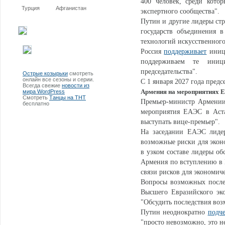
400 человек, среди кото
Турция
Афганистан
экспертного сообщества".
Путин и другие лидеры ст
государств объединения 
технологий искусственного
Россия
поддерживает
иници
поддерживаем те иниц
председательства".
Острые козырьки
смотреть
онлайн все сезоны и серии.
С 1 января 2027 года пред
Всегда свежие
новости из
Армения на мероприятиях 
мира WordPress
Смотреть
Танцы на ТНТ
Премьер-министр Армении
бесплатно
мероприятия ЕАЭС в Аста
выступать вице-премьер".
На заседании ЕАЭС лид
возможные риски для эконо
в узком составе лидеры об
Армения по вступлению в 
связи рисков для экономич
Вопросы возможных посл
Высшего Евразийского эко
"Обсудить последствия воз
Путин неоднократно
подч
"просто невозможно, это н