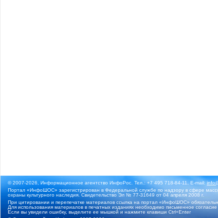
© 2007-2026, Информационное агентство ИнфоРос. Тел.: +7 495 718-84-11, E-mail:
info
Портал «ИнфоШОС» зарегистрирован в Федеральной службе по надзору в сфере массо
охраны культурного наследия. Свидетельство Эл № 77-31649 от 04 апреля 2008 г.
При цитировании и перепечатке материалов ссылка на портал «ИнфоШОС» обязательн
Для использования материалов в печатных изданиях необходимо письменное согласие
Если вы увидели ошибку, выделите ее мышкой и нажмите клавиши Ctrl+Enter