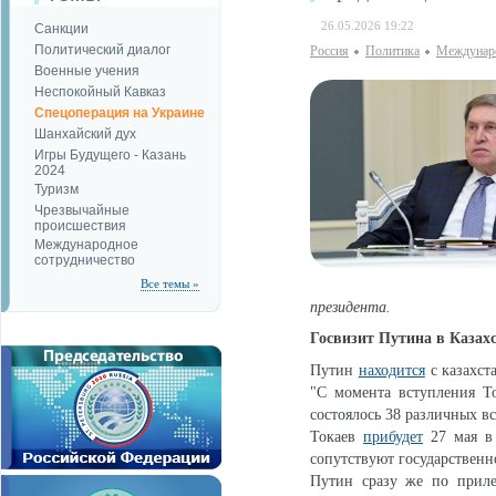
26.05.2026 19:22
Санкции
Политический диалог
Россия
Политика
Междунаро
Военные учения
Неспокойный Кавказ
Спецоперация на Украине
Шанхайский дух
Игры Будущего - Казань
2024
Туризм
Чрезвычайные
происшествия
Международное
сотрудничество
Все темы »
президента.
Госвизит Путина в Казах
Путин
находится
с казахст
"С момента вступления То
состоялось 38 различных в
Токаев
прибудет
27 мая в 
сопутствуют государственн
Путин сразу же по прил