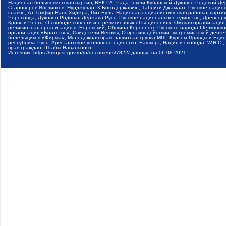
Национал-большевистская партия, ВЕК РА, Рада земли Кубанской Духовно Родовой Де
Староверов-Инглингов, Нурджулар, К Богодержавию, Таблиги Джамаат, Русское наци
славян, Ат-Такфир Валь-Хиджра, Пит Буль, Национал-социалистическая рабочая парт
Череповца, Духовно-Родовая Держава Русь, Русское национальное единство, Древнер
Кровь и Честь, О свободе совести и о религиозных объединениях, Омская организаци
религиозная организация п. Боровский, Община Коренного Русского народа Щелковског
организация «Братство», Свидетели Иеговы, О противодействии экстремистской деяте
болельщиков «Фирма», Молодежная правозащитная группа МПГ, Курсом Правды и Единен
республика Русь, Арестантское уголовное единство, Башкорт, Нация и свобода, W.H.С
прав граждан, Штабы Навального
Источник:
https://minjust.gov.ru/ru/documents/7822/
данные на
06.08.2021