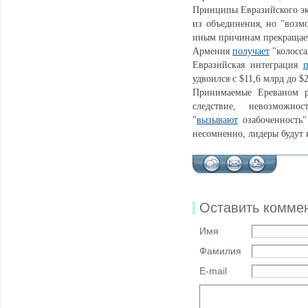
Принципы Евразийского эк
из объединения, но "возмо
иным причинам прекращает
Армения
получает
"колосса
Евразийская интеграция
п
удвоился с $11,6 млрд до $
Принимаемые Ереваном р
следствие, невозможно
"
вызывают
озабоченность"
несомненно, лидеры будут и
Оставить комме
Имя
Фамилия
E-mail