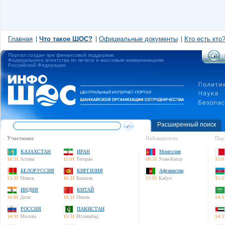
Главная
Что такое ШОС?
Официальные документы
Кто есть кто
Портал создан при финансовой поддержке
Федерального агентства по печати и массовым коммуникациям
Российской Федерации
Расширенный поиск
Участники:
Наблюдатели:
Пар
КАЗАХСТАН
ИРАН
Монголия
16:31
Астана
15:01
Тегеран
18:31
Улан-Батор
15:0
БЕЛОРУССИЯ
КИРГИЗИЯ
Афганистан
13:31
Минск
16:31
Бишкек
15:01
Кабул
15:3
ИНДИЯ
КИТАЙ
16:01
Дели
18:31
Пекин
14:3
РОССИЯ
ПАКИСТАН
14:31
Москва
15:31
Исламабад
14:3