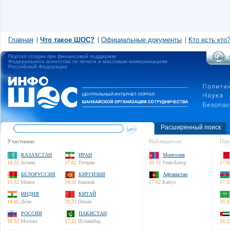
Главная
Что такое ШОС?
Официальные документы
Кто есть кто
Портал создан при финансовой поддержке
Федерального агентства по печати и массовым коммуникациям
Российской Федерации
Расширенный поиск
Участники:
Наблюдатели:
Пар
КАЗАХСТАН
ИРАН
Монголия
18:32
Астана
17:02
Тегеран
20:32
Улан-Батор
17:0
БЕЛОРУССИЯ
КИРГИЗИЯ
Афганистан
15:32
Минск
18:32
Бишкек
17:02
Кабул
17:3
ИНДИЯ
КИТАЙ
18:02
Дели
20:32
Пекин
16:3
РОССИЯ
ПАКИСТАН
16:32
Москва
17:32
Исламабад
16:3