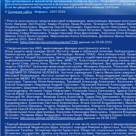
При цитировании и перепечатке материалов ссылка на портал «ИнфоШОС» обязательн
Для использования материалов в печатных изданиях необходимо письменное согласие
Если вы увидели ошибку, выделите ее мышкой и нажмите клавиши Ctrl+Enter
©
Создание сайта
- Инфорос, 2007-2026
* Реестр иностранных средств массовой информации, выполняющих функции иностранн
Голос Америки, Idel.Реалии, Кавказ.Реалии, Крым.Реалии, Телеканал Настоящее Время
Людмила Алексеевна, Маркелов Сергей Евгеньевич, Камалягин Денис Николаевич, Апах
Александрович, Маняхин Петр Борисович, Ярош Юлия Петровна, Чуракова Ольга Влади
Гройсман Софья Романовна, Рождественский Илья Дмитриевич, Апухтина Юлия Владимир
Шмагун Олеся Валентиновна, Мароховская Алеся Алексеевна, Долинина Ирина Никола
редактор 2021, Вега 2021
Источник:
https://minjust.gov.ru/ru/documents/7755/
данные на
03.09.2021
* Сведения реестра НКО, выполняющих функции иностранного агента:
Фонд защиты прав граждан Штаб, Институт права и публичной политики, Лаборатория
Гуманитарное действие, Открытый Петербург, Феникс ПЛЮС, Лига Избирателей, Правов
Крест, Центр Хасдей Ерушалаим, Центр поддержки и содействия развитию средств мас
информационных инициатив Действие, ВМЕСТЕ, Благотворительный фонд охраны здоров
Так, центр Сова, центр Анна, Проект Апрель, Самарская губерния, Эра здоровья, пр
защиты СИБАЛЬТ, Уральская правозащитная группа, Женщины Евразии, Рязанский Мемо
человека, Дальневосточный центр развития гражданских инициатив и социального пар
АКАДЕМИЯ ПО ПРАВАМ ЧЕЛОВЕКА, Частное учреждение Совета Министров северных стр
Массовой Информации, Институт развития прессы - Сибирь, Фонд поддержки свободы 
агентство МЕМО. РУ, Институт региональной прессы, Институт Развития Свободы Инф
Борисовна, Таранова Юлия Николаевна, Туровский Александр Алексеевич, Васильева 
Сергей Георгиевич, Пивоваров Андрей Сергеевич, Писемский Евгений Александрович,
Викторович, Шарипков Олег Викторович, Мальсагов Муса Асланович, Мошель Ирина Ар
Александровна, Исламов Тимур Рифгатович, Романова Ольга Евгеньевна, Щаров Серг
Паутов Юрий Анатольевич, Верховский Александр Маркович, Пислакова-Паркер Марина
Рачинский Ян Збигневич, Жемкова Елена Борисовна, Гудков Лев Дмитриевич, Иллари
Николай Алексеевич, Блинушов Андрей Юрьевич, Мосин Алексей Геннадьевич, Гефтер
Владимировна, Баженова Светлана Куприяновна, Исаев Сергей Владимирович, Максим
Буртина Елена Юрьевна, Гендель Людмила Залмановна, Кокорина Екатерина Алексеев
Подузов Сергей Васильевич, Протасова Ирина Вячеславовна, Литинский Леонид Борис
Добровольская Анна Дмитриевна, Королева Александра Евгеньевна, Смирнов Владими
Петрович, Полякова Мара Федоровна, Резник Генри Маркович, Захаров Герман Конста
Источник:
http://unro.minjust.ru/NKOForeignAgent.aspx
данные на
28.08.2021
* Единый федеральный список организаций, в том числе иностранных и международны
Высший военный Маджлисуль Шура, Конгресс народов Ичкерии и Дагестана, Аль-Каида, 
Движение Талибан, Исламская партия Туркестана, Общество социальных реформ, Общес
Исламское государство, Джабха аль-Нусра ли-Ахль аш-Шам, Народное ополчение имен