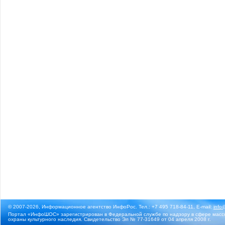
© 2007-2026, Информационное агентство ИнфоРос. Тел.: +7 495 718-84-11, E-mail:
info
Портал «ИнфоШОС» зарегистрирован в Федеральной службе по надзору в сфере массо
охраны культурного наследия. Свидетельство Эл № 77-31649 от 04 апреля 2008 г.