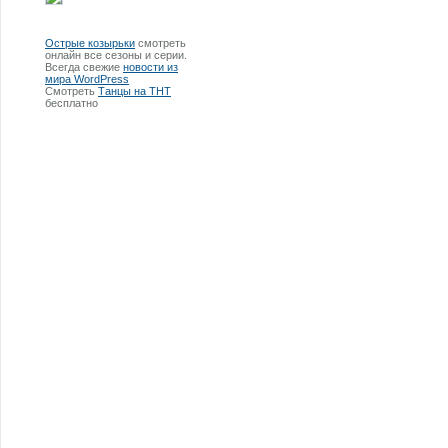
Острые козырьки
смотреть
онлайн все сезоны и серии.
Всегда свежие
новости из
мира WordPress
Смотреть
Танцы на ТНТ
бесплатно