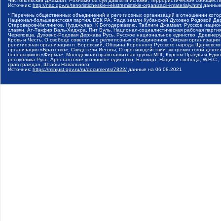
Чистопольский Джамаат, Рохнамо ба суи давлати исломи, Террористическое сообщест
Источник:
http://nac.gov.ru/terroristicheskie-i-ekstremistskie-organizacii-i-materialy.html
данные
* Перечень общественных объединений и религиозных организаций в отношении котор
Национал-большевистская партия, ВЕК РА, Рада земли Кубанской Духовно Родовой Де
Староверов-Инглингов, Нурджулар, К Богодержавию, Таблиги Джамаат, Русское наци
славян, Ат-Такфир Валь-Хиджра, Пит Буль, Национал-социалистическая рабочая парт
Череповца, Духовно-Родовая Держава Русь, Русское национальное единство, Древнер
Кровь и Честь, О свободе совести и о религиозных объединениях, Омская организаци
религиозная организация п. Боровский, Община Коренного Русского народа Щелковског
организация «Братство», Свидетели Иеговы, О противодействии экстремистской деяте
болельщиков «Фирма», Молодежная правозащитная группа МПГ, Курсом Правды и Единен
республика Русь, Арестантское уголовное единство, Башкорт, Нация и свобода, W.H.С
прав граждан, Штабы Навального
Источник:
https://minjust.gov.ru/ru/documents/7822/
данные на
06.08.2021