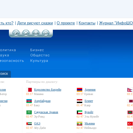
сть кто?
Дети рисуют сказки
О проекте
Контакты
Журнал "ИнфоШО
оиск
ли:
Партнеры по диалогу:
олия
Королевство Бахрейн
Армения
Батор
03:17
Манама
03:17
Ереван
03:1
нистан
Азербайджан
Египет
л
03:47
Баку
01:47
Каир
02:4
Саудовская Аравия
Кувейт
02:47
Эр-Рияд
02:47
Эль-Кувейт
02:4
ОАЭ
Мьянма
02:47
Абу-Даби
02:47
Нейпьидо
01:4