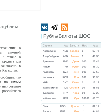
еспублике
Рубль/Валюты ШОС
Страна
Код
Валюта
Ном.
Курс
оглашение о
Австралия
AUD
Доллар
1
57.75
ва атомной
Азербайджан
AZN
Манат
1
48.33
и, а также о
о кредита для
Армения
AMD
Драм
100
22.44
 заключено в
Индия
INR
Рупия
100
86.30
 Казахстан.
Казахстан
KZT
Тенге
100
17.58
сообщил, что
Киргизия
KGS
Сом
100
93.96
на по самым
КНР
CNY
Юань
1
12.17
нансирование
Таджикистан
TJS
Сомони
10
88.85
российского
Турецкая
TRY
Лира
10
17.28
Узбекистан
UZS
Сум
10000
68.75
Cша
USD
Доллар
1
82.17
Eвропа
EUR
Евро
1
94.84