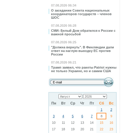
07.08.2026 06:34
О заседании Совета национальных
координаторов государств – членов
ШОС
07.08.2026 06:28
СМИ: Белый Дом обратился к России с
важной просьбой
07.08.2026 06:25
"Должна вернуть". В Финляндии дали
ответ на наглую выходку ЕС против
России
07.08.2026 06:21
Трамп заявил, что ракеты Patriot нужны
не только Украине, но и самим США
Пн
Вт
Ср
Чт
Пт
Сб
Вс
1
2
3
4
5
6
7
8
9
10
11
12
13
14
15
16
17
18
19
20
21
22
23