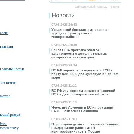
Официальный курс ЦБ России
Новости
07.08.2026 20:43
Украинский беспилотник атаковал
ровень
турецкий сухогруз возле
Новороссийска
07.08.2026 20:38
рвый день
Сенат США проголосовал за
законопроект о дополнительных
антироссийских санкциях
07.08.2026 20:34
ы работы России
ВС РФ поразили резервуары с ГСМ в
порту Южный и два сухогруза в Черном
море
 по итогам
07.08.2026 11:22
ВС РФ уничтожили эшелон с техникой
ВСУ в Днепропетровской области
ичества
07.08.2026 11:16
Членство Армении в ЕС и принципы
ЕАЭС. Заявления Пашиняна
ческий резерв
07.08.2026 11:09
йско-
Переводили деньги на Украину. Главное
 новую эпоху
о задержании работников
криптообменников в Москве