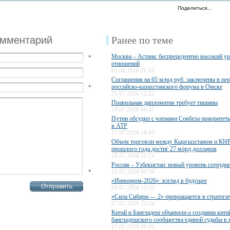
Поделиться…
омментарий
Ранее по теме
Москва – Астана: беспрецедентно высокий у
*
отношений
02.08.2026 06:45
Соглашения на 65 млрд руб. заключены в пе
*
российско-казахстанского форума в Омске
25.07.2026 12:22
Правильная дипломатия требует тишины
19.07.2026 06:17
Путин обсудил с членами Совбеза приоритет
в АТР
17.07.2026 18:42
Объем торговли между Кыргызстаном и КНР
прошлого года достиг 27 млрд долларов
16.07.2026 21:21
Россия – Узбекистан: новый уровень сотрудн
*
11.07.2026 09:59
«Иннопром-2026»: взгляд в будущее
09.07.2026 12:35
«Сила Сибири — 2» превращается в стратеги
07.07.2026 15:34
Китай и Бангладеш объявили о создании кита
бангладешского сообщества единой судьбы в
27.06.2026 08:00