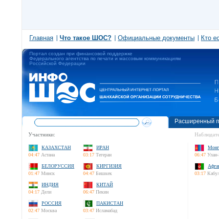
Главная
Что такое ШОС?
Официальные документы
Кто е
Портал создан при финансовой поддержке
Федерального агентства по печати и массовым коммуникациям
Российской Федерации
Расширенный п
Участники:
Наблюдате
КАЗАХСТАН
ИРАН
Монг
04:47
Астана
03:17
Тегеран
06:47
Улан-
БЕЛОРУССИЯ
КИРГИЗИЯ
Афга
01:47
Минск
04:47
Бишкек
03:17
Кабу
ИНДИЯ
КИТАЙ
04:17
Дели
06:47
Пекин
РОССИЯ
ПАКИСТАН
02:47
Москва
03:47
Исламабад