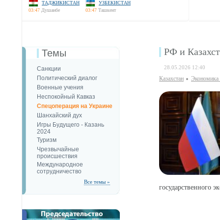
ТАДЖИКИСТАН
УЗБЕКИСТАН
03:47
Душанбе
03:47
Ташкент
РФ и Казахст
Темы
28.05.2026 12:40
Санкции
Политический диалог
Казахстан
Экономика 
Военные учения
Неспокойный Кавказ
Спецоперация на Украине
Шанхайский дух
Игры Будущего - Казань
2024
Туризм
Чрезвычайные
происшествия
Международное
сотрудничество
Все темы »
государственного э