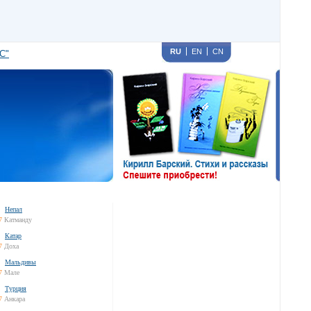
RU
EN
CN
С"
Непал
7
Катманду
Катар
7
Доха
Мальдивы
7
Мале
Турция
7
Анкара