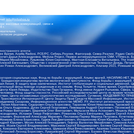
mail:
info@infoshos.ru
ре массовых коммуникаций, связи и
8 г.
язательна.
согласие редакции
иностранного агента:
щее Время, Azatliq Radiosi, PCE/PC, Сибирь.Реалии, Фактограф, Север.Реалии, Радио Св
ончич Дарья Александровна, Medusa Project, Первое антикоррупционное СМИ, VTimes.io, 
ария Михайловна, Лукьянова Юлия Сергеевна, Маетная Елизавета Витальевна, The Insid
ексей Евгеньевич, Общество с ограниченной ответственностью Телеканал Дождь, Петров 
н Роман Александрович, Великовский Дмитрий Александрович, Альтаир 2021, Ромашки мо
оратория социальных наук, Фонд по борьбе с коррупцией, Альянс врачей, НАСИЛИЮ.НЕТ, 
Гражданская инициатива против экологической преступности, Фонд борьбы с коррупцией,
чая Линия, В защиту прав заключенных, Институт глобализации и социальных движений,
тельный фонд помощи осужденным и их семьям, Фонд Тольятти, Новое время, Серебряная т
Центр Юрия Левады, Издательство Парк Гагарина, Фонд имени Андрея Рылькова, Сфера, 
еловека, Фонд защиты гласности, Российский исследовательский центр по правам челове
йствие, Центр независимых социологических исследований, Сутяжник, АКАДЕМИЯ ПО ПР
р Трансперенси Интернешнл-Р, Центр Защиты Прав Средств Массовой Информации, Институ
 академика Сахарова, Информационное агентство МЕМО. РУ, Институт региональной пресс
Лилия Айратовна, Сидорович Ольга Борисовна, Таранова Юлия Николаевна, Туровский Ал
а Ольга Андреевна, Дугин Сергей Георгиевич, Пивоваров Андрей Сергеевич, Писемский Е
в Роман Викторович, Шарипков Олег Викторович, Мальсагов Муса Асланович, Мошель Ири
ександровна, Исламов Тимур Рифгатович, Романова Ольга Евгеньевна, Щаров Сергей Але
льевич, Верховский Александр Маркович, Пислакова-Паркер Марина Петровна, Кочеткова
, Жемкова Елена Борисовна, Гудков Лев Дмитриевич, Илларионова Юлия Юрьевна, Саранг
Андрей Юрьевич, Мосин Алексей Геннадьевич, Гефтер Валентин Михайлович, Симонов Але
а, Исаев Сергей Владимирович, Максимов Сергей Владимирович, Беляев Сергей Иванович
 Кокорина Екатерина Алексеевна, Шуманов Илья Вячеславович, Арапова Галина Юрьевна
Литинский Леонид Борисович, Лукашевский Сергей Маркович, Бахмин Вячеслав Иванович,