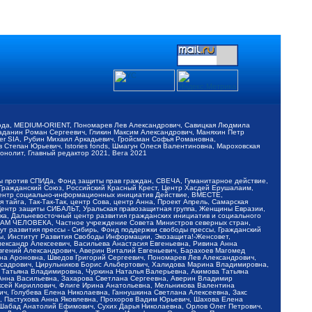
обода, MEDIUM-ORIENT, Пономарев Лев Александрович, Савицкая Людмила
Баданин Роман Сергеевич, Гликин Максим Александрович, Маняхин Петр
er SIA, Рубин Михаил Аркадьевич, Гройсман Софья Романовна,
Степан Юрьевич, Istories fonds, Шмагун Олеся Валентиновна, Мароховская
нолит, Главный редактор 2021, Вега 2021
Мы против СПИДа, Фонд защиты прав граждан, СВЕЧА, Гуманитарное действие,
 Гражданский Союз, Российский Красный Крест, Центр Хасдей Ерушалаим,
 Центр социально-информационных инициатив Действие, ВМЕСТЕ,
айга, Так-Так-Так, центр Сова, центр Анна, Проект Апрель, Самарская
Центр защиты СИБАЛЬТ, Уральская правозащитная группа, Женщины Евразии,
ка, Дальневосточный центр развития гражданских инициатив и социального
АВАМ ЧЕЛОВЕКА, Частное учреждение Совета Министров северных стран,
т развития прессы - Сибирь, Фонд поддержки свободы прессы, Гражданский
ы, Институт Развития Свободы Информации, Экозащита!-Женсовет,
ександр Алексеевич, Васильева Анастасия Евгеньевна, Ривина Анна
вгений Александрович, Аверин Виталий Евгеньевич, Барахоев Магомед
на Ароновна, Шведов Григорий Сергеевич, Пономарев Лев Александрович,
ксадрович, Цирульников Борис Альбертович, Халидова Марина Владимировна,
 Татьяна Владимировна, Чуркина Наталья Валерьевна, Акимова Татьяна
 Анна Васильевна, Захарова Светлана Сергеевна, Аверин Владимир
ксей Кириллович, Флиге Ирина Анатольевна, Мельникова Валентина
, Голубева Елена Николаевна, Ганнушкина Светлана Алексеевна, Закс
, Пастухова Анна Яковлевна, Прохоров Вадим Юрьевич, Шахова Елена
 Шабад Анатолий Ефимович, Сухих Дарья Николаевна, Орлов Олег Петрович,