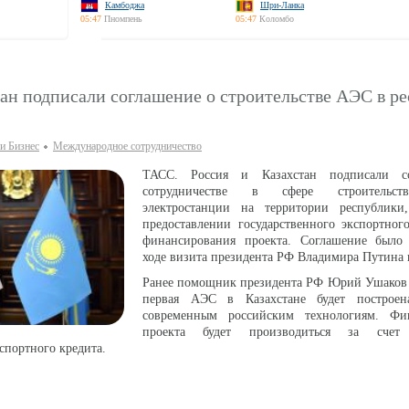
Камбоджа
Шри-Ланка
05:47
Пномпень
05:47
Коломбо
ан подписали соглашение о строительстве АЭС в р
и Бизнес
Международное сотрудничество
ТАСС. Россия и Казахстан подписали с
сотрудничестве в сфере строительст
электростанции на территории республик
предоставлении государственного экспортног
финансирования проекта. Соглашение было
ходе визита президента РФ Владимира Путина в
Ранее помощник президента РФ Юрий Ушаков 
первая АЭС в Казахстане будет построе
современным российским технологиям. Фи
проекта будет производиться за счет 
кспортного кредита.