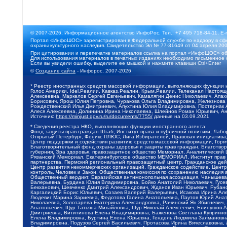
© 2007-2026, Информационное агентство ИнфоРос. Тел.: +7 495 718-84-11, E-
Портал «ИнфоШОС» зарегистрирован в Федеральной службе по надзору в сфе
охраны культурного наследия. Свидетельство Эл № 77-31649 от 04 апреля 200
При цитировании и перепечатке материалов ссылка на портал «ИнфоШОС» об
Для использования материалов в печатных изданиях необходимо письменное 
Если вы увидели ошибку, выделите ее мышкой и нажмите клавиши Ctrl+Enter
©
Создание сайта
- Инфорос, 2007-2026
* Реестр иностранных средств массовой информации, выполняющих функции 
Голос Америки, Idel.Реалии, Кавказ.Реалии, Крым.Реалии, Телеканал Настоя
Алексеевна, Маркелов Сергей Евгеньевич, Камалягин Денис Николаевич, Апах
Борисович, Ярош Юлия Петровна, Чуракова Ольга Владимировна, Железнова М
Рождественский Илья Дмитриевич, Апухтина Юлия Владимировна, Постернак Ал
Алеся Алексеевна, Долинина Ирина Николаевна, Шлейнов Роман Юрьевич, Ани
Источник:
https://minjust.gov.ru/ru/documents/7755/
данные на
03.09.2021
* Сведения реестра НКО, выполняющих функции иностранного агента:
Фонд защиты прав граждан Штаб, Институт права и публичной политики, Лаб
Открытый Петербург, Феникс ПЛЮС, Лига Избирателей, Правовая инициатива, 
Центр поддержки и содействия развитию средств массовой информации, Горя
Благотворительный фонд охраны здоровья и защиты прав граждан, Благотвори
губерния, Эра здоровья, правозащитное общество Мемориал, Аналитический 
Рязанский Мемориал, Екатеринбургское общество МЕМОРИАЛ, Институт прав ч
партнерства, Пермский региональный правозащитный центр, Гражданское де
Центр развития некоммерческих организаций, Гражданское содействие, Цент
контроль, Человек и Закон, Общественная комиссия по сохранению наследия
Общественный вердикт, Евразийская антимонопольная ассоциация, Чанышева 
Валерьевна, Бурдина Юлия Владимировна, Бойко Анатолий Николаевич, Гусев
Бекханович, Шевченко Дмитрий Александрович, Жданов Иван Юрьевич, Рубано
Каргалицкий Борис Юльевич, Созаев Валерий Валерьевич, Исакова Ирина Ал
Людевиг Марина Зариевна, Федотова Галина Анатольевна, Паутов Юрий Анато
Николаевна, Золотарева Екатерина Александровна, Рачинский Ян Збигневич
Анатольевич, Щур Татьяна Михайловна, Щур Николай Алексеевич, Блинушов 
Дмитриевна, Вититинова Елена Владимировна, Баженова Светлана Куприяновн
Елена Владимировна, Буртина Елена Юрьевна, Гендель Людмила Залмановна,
Владимировна, Подузов Сергей Васильевич, Протасова Ирина Вячеславовна, 