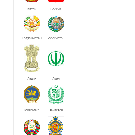
Китай
Россия
Таджикистан
Узбекистан
Индия
Иран
Монголия
Пакистан