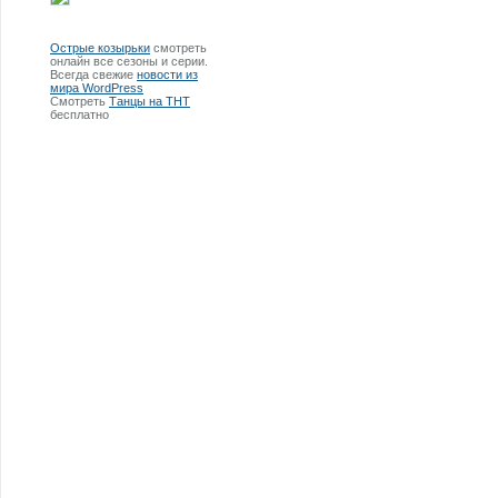
Острые козырьки
смотреть
онлайн все сезоны и серии.
Всегда свежие
новости из
мира WordPress
Смотреть
Танцы на ТНТ
бесплатно