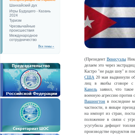
Шанхайский дух
Игры Будущего - Казань
2024
Туризм
Чрезвычайные
происшествия
Международное
сотрудничество
Все темы »
(Президент
Венесуэлы
Нико
делаем это через экстрад
Кастро "не ради шоу" и по
США
20 мая выдвинули об
лиц в якобы сговоре с
Канель
заявил, что такое
военную агрессию против о
Вашингтон
в последние ме
частности, в январе прези
на импорт из стран, пост
положение в связи с угр
усугубила дефицит топлива
производстве продуктов пи