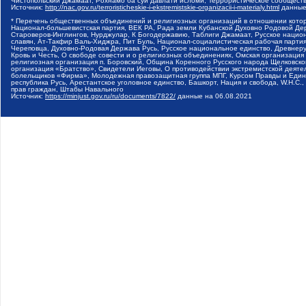
Чистопольский Джамаат, Рохнамо ба суи давлати исломи, Террористическое сообщест
Источник:
http://nac.gov.ru/terroristicheskie-i-ekstremistskie-organizacii-i-materialy.html
данные
* Перечень общественных объединений и религиозных организаций в отношении котор
Национал-большевистская партия, ВЕК РА, Рада земли Кубанской Духовно Родовой Де
Староверов-Инглингов, Нурджулар, К Богодержавию, Таблиги Джамаат, Русское наци
славян, Ат-Такфир Валь-Хиджра, Пит Буль, Национал-социалистическая рабочая парт
Череповца, Духовно-Родовая Держава Русь, Русское национальное единство, Древнер
Кровь и Честь, О свободе совести и о религиозных объединениях, Омская организаци
религиозная организация п. Боровский, Община Коренного Русского народа Щелковског
организация «Братство», Свидетели Иеговы, О противодействии экстремистской деяте
болельщиков «Фирма», Молодежная правозащитная группа МПГ, Курсом Правды и Единен
республика Русь, Арестантское уголовное единство, Башкорт, Нация и свобода, W.H.С
прав граждан, Штабы Навального
Источник:
https://minjust.gov.ru/ru/documents/7822/
данные на
06.08.2021