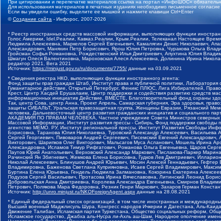
При цитировании и перепечатке материалов ссылка на портал «ИнфоШОС» обязательн
Для использования материалов в печатных изданиях необходимо письменное согласие
Если вы увидели ошибку, выделите ее мышкой и нажмите клавиши Ctrl+Enter
©
Создание сайта
- Инфорос, 2007-2026
* Реестр иностранных средств массовой информации, выполняющих функции иностранн
Голос Америки, Idel.Реалии, Кавказ.Реалии, Крым.Реалии, Телеканал Настоящее Время
Людмила Алексеевна, Маркелов Сергей Евгеньевич, Камалягин Денис Николаевич, Апах
Александрович, Маняхин Петр Борисович, Ярош Юлия Петровна, Чуракова Ольга Влади
Гройсман Софья Романовна, Рождественский Илья Дмитриевич, Апухтина Юлия Владимир
Шмагун Олеся Валентиновна, Мароховская Алеся Алексеевна, Долинина Ирина Никола
редактор 2021, Вега 2021
Источник:
https://minjust.gov.ru/ru/documents/7755/
данные на
03.09.2021
* Сведения реестра НКО, выполняющих функции иностранного агента:
Фонд защиты прав граждан Штаб, Институт права и публичной политики, Лаборатория
Гуманитарное действие, Открытый Петербург, Феникс ПЛЮС, Лига Избирателей, Правов
Крест, Центр Хасдей Ерушалаим, Центр поддержки и содействия развитию средств мас
информационных инициатив Действие, ВМЕСТЕ, Благотворительный фонд охраны здоров
Так, центр Сова, центр Анна, Проект Апрель, Самарская губерния, Эра здоровья, пр
защиты СИБАЛЬТ, Уральская правозащитная группа, Женщины Евразии, Рязанский Мемо
человека, Дальневосточный центр развития гражданских инициатив и социального пар
АКАДЕМИЯ ПО ПРАВАМ ЧЕЛОВЕКА, Частное учреждение Совета Министров северных стр
Массовой Информации, Институт развития прессы - Сибирь, Фонд поддержки свободы 
агентство МЕМО. РУ, Институт региональной прессы, Институт Развития Свободы Инф
Борисовна, Таранова Юлия Николаевна, Туровский Александр Алексеевич, Васильева 
Сергей Георгиевич, Пивоваров Андрей Сергеевич, Писемский Евгений Александрович,
Викторович, Шарипков Олег Викторович, Мальсагов Муса Асланович, Мошель Ирина Ар
Александровна, Исламов Тимур Рифгатович, Романова Ольга Евгеньевна, Щаров Серг
Паутов Юрий Анатольевич, Верховский Александр Маркович, Пислакова-Паркер Марина
Рачинский Ян Збигневич, Жемкова Елена Борисовна, Гудков Лев Дмитриевич, Иллари
Николай Алексеевич, Блинушов Андрей Юрьевич, Мосин Алексей Геннадьевич, Гефтер
Владимировна, Баженова Светлана Куприяновна, Исаев Сергей Владимирович, Максим
Буртина Елена Юрьевна, Гендель Людмила Залмановна, Кокорина Екатерина Алексеев
Подузов Сергей Васильевич, Протасова Ирина Вячеславовна, Литинский Леонид Борис
Добровольская Анна Дмитриевна, Королева Александра Евгеньевна, Смирнов Владими
Петрович, Полякова Мара Федоровна, Резник Генри Маркович, Захаров Герман Конста
Источник:
http://unro.minjust.ru/NKOForeignAgent.aspx
данные на
28.08.2021
* Единый федеральный список организаций, в том числе иностранных и международны
Высший военный Маджлисуль Шура, Конгресс народов Ичкерии и Дагестана, Аль-Каида, 
Движение Талибан, Исламская партия Туркестана, Общество социальных реформ, Общес
Исламское государство, Джабха аль-Нусра ли-Ахль аш-Шам, Народное ополчение имен