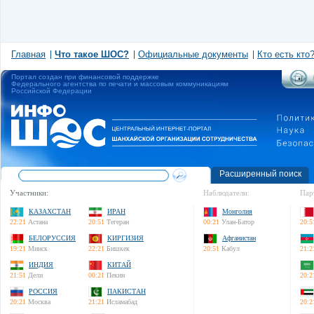
Главная
Что такое ШОС?
Официальные документы
Кто есть кто
Портал создан при финансовой поддержке
Федерального агентства по печати и массовым коммуникациям
Российской Федерации
Расширенный поиск
Участники:
Наблюдатели:
Пар
КАЗАХСТАН
ИРАН
Монголия
22:21
Астана
20:51
Тегеран
00:21
Улан-Батор
20:5
БЕЛОРУССИЯ
КИРГИЗИЯ
Афганистан
19:21
Минск
22:21
Бишкек
20:51
Кабул
21:2
ИНДИЯ
КИТАЙ
21:51
Дели
00:21
Пекин
20:2
РОССИЯ
ПАКИСТАН
20:21
Москва
21:21
Исламабад
20:2