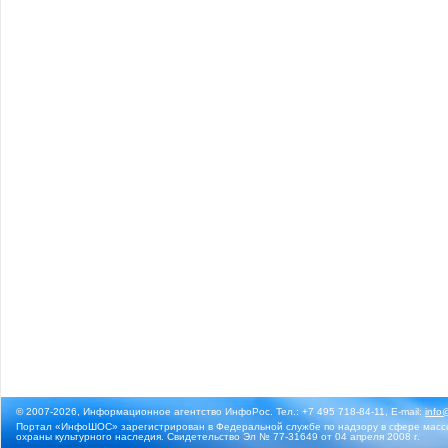
© 2007-2026, Информационное агентство ИнфоРос. Тел.: +7 495 718-84-11, E-mail:
info
Портал «ИнфоШОС» зарегистрирован в Федеральной службе по надзору в сфере массо
охраны культурного наследия. Свидетельство Эл № 77-31649 от 04 апреля 2008 г.