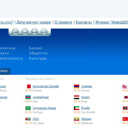
сть кто?
Дети рисуют сказки
О проекте
Контакты
Журнал "ИнфоШО
оиск
ли:
Партнеры по диалогу:
олия
Королевство Бахрейн
Армения
Батор
06:28
Манама
06:28
Ереван
06:2
нистан
Азербайджан
Египет
л
06:58
Баку
04:58
Каир
05:5
Саудовская Аравия
Кувейт
05:58
Эр-Рияд
05:58
Эль-Кувейт
05:5
ОАЭ
Мьянма
05:58
Абу-Даби
05:58
Нейпьидо
04:5