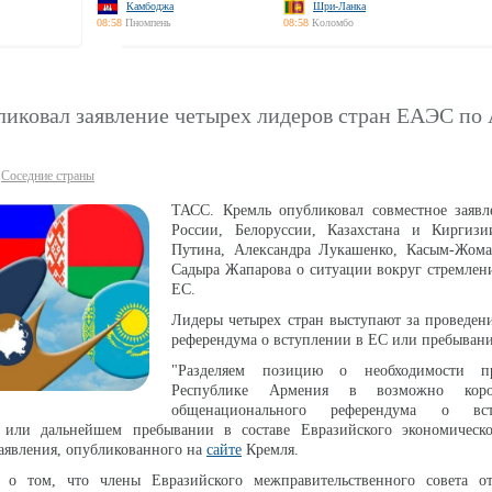
Камбоджа
Шри-Ланка
08:58
Пномпень
08:58
Коломбо
ликовал заявление четырех лидеров стран ЕАЭС по
Соседние страны
ТАСС. Кремль опубликовал совместное заявл
России, Белоруссии, Казахстана и Киргиз
Путина, Александра Лукашенко, Касым-Жома
Садыра Жапарова о ситуации вокруг стремлен
ЕС.
Лидеры четырех стран выступают за проведен
референдума о вступлении в ЕС или пребыва
"Разделяем позицию о необходимости п
Республике Армения в возможно коро
общенационального референдума о вс
или дальнейшем пребывании в составе Евразийского экономическо
заявления, опубликованного на
сайте
Кремля.
 о том, что члены Евразийского межправительственного совета о