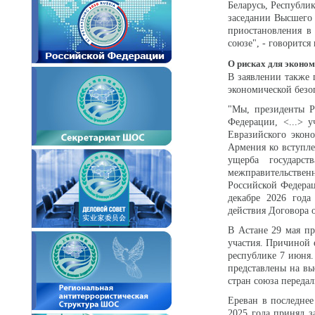
Беларусь, Республи
заседании Высшего 
приостановления в
союзе", - говорится
О рисках для эконом
В заявлении также 
экономической безо
"Мы, президенты Р
Федерации, <...> 
Евразийского экон
Армения ко вступле
ущерба государс
межправительственн
Российской Федерац
декабре 2026 год
действия Договора о
В Астане 29 мая п
участия. Причиной 
республике 7 июня.
представлены на в
стран союза переда
Ереван в последнее
2025 года принял з