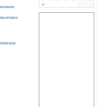
31
ространство
ная ситуация и
убытки после