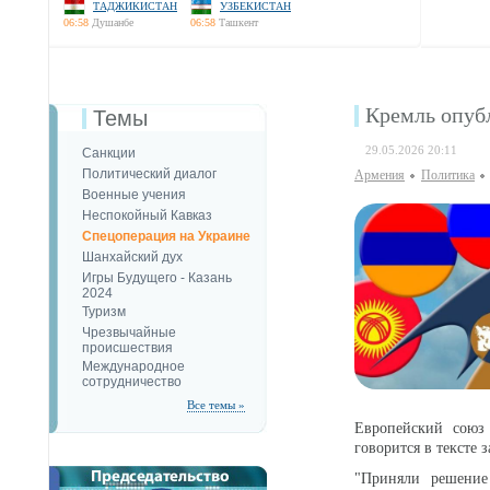
ТАДЖИКИСТАН
УЗБЕКИСТАН
06:58
Душанбе
06:58
Ташкент
Кремль опуб
Темы
29.05.2026 20:11
Санкции
Политический диалог
Армения
Политика
Военные учения
Неспокойный Кавказ
Спецоперация на Украине
Шанхайский дух
Игры Будущего - Казань
2024
Туризм
Чрезвычайные
происшествия
Международное
сотрудничество
Все темы »
Европейский союз 
говорится в тексте 
"Приняли решение