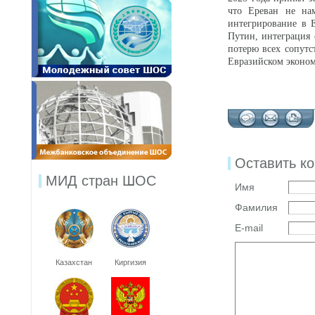
что Ереван не на
интегрирование в 
Путин, интеграция
потерю всех сопут
Евразийском эконом
Оставить к
МИД стран ШОС
Имя
Фамилия
E-mail
Казахстан
Киргизия