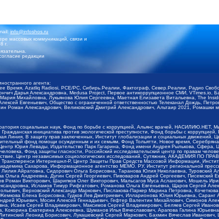
mail:
info@infoshos.ru
ре массовых коммуникаций, связи и
8 г.
язательна.
согласие редакции
иностранного агента:
щее Время, Azatliq Radiosi, PCE/PC, Сибирь.Реалии, Фактограф, Север.Реалии, Радио Св
ончич Дарья Александровна, Medusa Project, Первое антикоррупционное СМИ, VTimes.io, 
ария Михайловна, Лукьянова Юлия Сергеевна, Маетная Елизавета Витальевна, The Insid
ексей Евгеньевич, Общество с ограниченной ответственностью Телеканал Дождь, Петров 
н Роман Александрович, Великовский Дмитрий Александрович, Альтаир 2021, Ромашки мо
оратория социальных наук, Фонд по борьбе с коррупцией, Альянс врачей, НАСИЛИЮ.НЕТ, 
Гражданская инициатива против экологической преступности, Фонд борьбы с коррупцией,
чая Линия, В защиту прав заключенных, Институт глобализации и социальных движений,
тельный фонд помощи осужденным и их семьям, Фонд Тольятти, Новое время, Серебряная т
Центр Юрия Левады, Издательство Парк Гагарина, Фонд имени Андрея Рылькова, Сфера, 
еловека, Фонд защиты гласности, Российский исследовательский центр по правам челове
йствие, Центр независимых социологических исследований, Сутяжник, АКАДЕМИЯ ПО ПР
р Трансперенси Интернешнл-Р, Центр Защиты Прав Средств Массовой Информации, Институ
 академика Сахарова, Информационное агентство МЕМО. РУ, Институт региональной пресс
Лилия Айратовна, Сидорович Ольга Борисовна, Таранова Юлия Николаевна, Туровский Ал
а Ольга Андреевна, Дугин Сергей Георгиевич, Пивоваров Андрей Сергеевич, Писемский Е
в Роман Викторович, Шарипков Олег Викторович, Мальсагов Муса Асланович, Мошель Ири
ександровна, Исламов Тимур Рифгатович, Романова Ольга Евгеньевна, Щаров Сергей Але
льевич, Верховский Александр Маркович, Пислакова-Паркер Марина Петровна, Кочеткова
, Жемкова Елена Борисовна, Гудков Лев Дмитриевич, Илларионова Юлия Юрьевна, Саранг
Андрей Юрьевич, Мосин Алексей Геннадьевич, Гефтер Валентин Михайлович, Симонов Але
а, Исаев Сергей Владимирович, Максимов Сергей Владимирович, Беляев Сергей Иванович
 Кокорина Екатерина Алексеевна, Шуманов Илья Вячеславович, Арапова Галина Юрьевна
Литинский Леонид Борисович, Лукашевский Сергей Маркович, Бахмин Вячеслав Иванович,