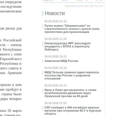
 на очередном
Официальный курс ЦБ России
 последствиях
кономическом
Новости
06.08.2026 21:42
Путин вывел "Шереметьево" из
ные риски для
стратегического списка с целью снять
препятствие для приватизации
06.08.2026 21:39
и Российской
Генпрокуратура ФРГ расследует
рств - членов
инцидента с БПЛА в аэропорту
й Республики
Лейпцига
анного с этим
06.08.2026 16:23
вразийского
Заявления МИД России
 Республики и
кого совета в
06.08.2026 16:18
МИД Польши сравнил идею переноса
лики Армения
посольства России с разрывом
отношений
принял в нем
06.08.2026 16:13
рые пройдут в
Иран и Оман договорились о схеме
возобновления движения через
е страны были
Ормузский пролив на 60 дней
деры четырех
06.08.2026 07:50
СКР сообщил о 640 погибших мирных
ении 26 марта
жителях при вторжении ВСУ в Курскую
область
ян утверждал,