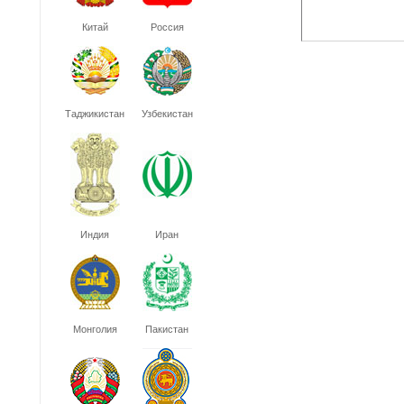
Китай
Россия
Таджикистан
Узбекистан
Индия
Иран
Монголия
Пакистан