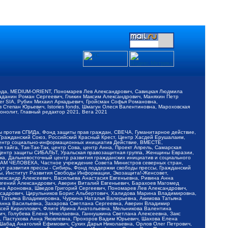
обода, MEDIUM-ORIENT, Пономарев Лев Александрович, Савицкая Людмила
Баданин Роман Сергеевич, Гликин Максим Александрович, Маняхин Петр
er SIA, Рубин Михаил Аркадьевич, Гройсман Софья Романовна,
Степан Юрьевич, Istories fonds, Шмагун Олеся Валентиновна, Мароховская
нолит, Главный редактор 2021, Вега 2021
Мы против СПИДа, Фонд защиты прав граждан, СВЕЧА, Гуманитарное действие,
 Гражданский Союз, Российский Красный Крест, Центр Хасдей Ерушалаим,
 Центр социально-информационных инициатив Действие, ВМЕСТЕ,
айга, Так-Так-Так, центр Сова, центр Анна, Проект Апрель, Самарская
Центр защиты СИБАЛЬТ, Уральская правозащитная группа, Женщины Евразии,
ка, Дальневосточный центр развития гражданских инициатив и социального
АВАМ ЧЕЛОВЕКА, Частное учреждение Совета Министров северных стран,
т развития прессы - Сибирь, Фонд поддержки свободы прессы, Гражданский
ы, Институт Развития Свободы Информации, Экозащита!-Женсовет,
ександр Алексеевич, Васильева Анастасия Евгеньевна, Ривина Анна
вгений Александрович, Аверин Виталий Евгеньевич, Барахоев Магомед
на Ароновна, Шведов Григорий Сергеевич, Пономарев Лев Александрович,
ксадрович, Цирульников Борис Альбертович, Халидова Марина Владимировна,
 Татьяна Владимировна, Чуркина Наталья Валерьевна, Акимова Татьяна
 Анна Васильевна, Захарова Светлана Сергеевна, Аверин Владимир
ксей Кириллович, Флиге Ирина Анатольевна, Мельникова Валентина
, Голубева Елена Николаевна, Ганнушкина Светлана Алексеевна, Закс
, Пастухова Анна Яковлевна, Прохоров Вадим Юрьевич, Шахова Елена
 Шабад Анатолий Ефимович, Сухих Дарья Николаевна, Орлов Олег Петрович,