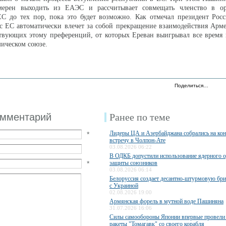
мерен выходить из ЕАЭС и рассчитывает совмещать членство в о
ЕС до тех пор, пока это будет возможно. Как отмечал президент Рос
 с ЕС автоматически влечет за собой прекращение взаимодействия Ар
ствующих этому преференций, от которых Ереван выигрывал все время
ическом союзе.
Поделиться…
омментарий
Ранее по теме
Лидеры ЦА и Азербайджана собрались на ко
*
встречу в Чолпон-Ате
03.08.2026 06:22
В ОДКБ допустили использование ядерного 
*
защиты союзников
03.08.2026 06:14
Белоруссия создает десантно-штурмовую бри
с Украиной
02.08.2026 19:00
Армянская форель в мутной воде Пашиняна
31.07.2026 16:06
Силы самообороны Японии впервые провели 
ракеты "Томагавк" со своего корабля