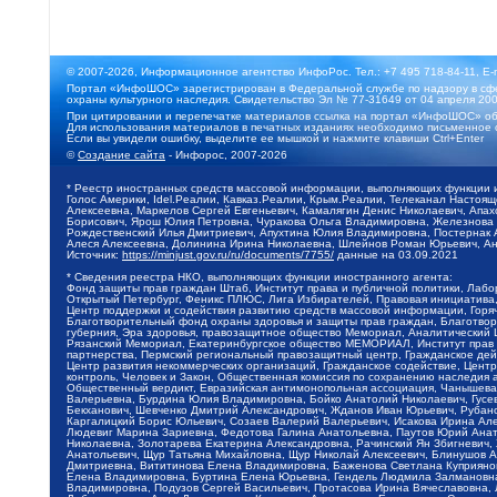
© 2007-2026, Информационное агентство ИнфоРос. Тел.: +7 495 718-84-11, E-
Портал «ИнфоШОС» зарегистрирован в Федеральной службе по надзору в сфе
охраны культурного наследия. Свидетельство Эл № 77-31649 от 04 апреля 200
При цитировании и перепечатке материалов ссылка на портал «ИнфоШОС» об
Для использования материалов в печатных изданиях необходимо письменное 
Если вы увидели ошибку, выделите ее мышкой и нажмите клавиши Ctrl+Enter
©
Создание сайта
- Инфорос, 2007-2026
* Реестр иностранных средств массовой информации, выполняющих функции 
Голос Америки, Idel.Реалии, Кавказ.Реалии, Крым.Реалии, Телеканал Настоя
Алексеевна, Маркелов Сергей Евгеньевич, Камалягин Денис Николаевич, Апах
Борисович, Ярош Юлия Петровна, Чуракова Ольга Владимировна, Железнова М
Рождественский Илья Дмитриевич, Апухтина Юлия Владимировна, Постернак Ал
Алеся Алексеевна, Долинина Ирина Николаевна, Шлейнов Роман Юрьевич, Ани
Источник:
https://minjust.gov.ru/ru/documents/7755/
данные на
03.09.2021
* Сведения реестра НКО, выполняющих функции иностранного агента:
Фонд защиты прав граждан Штаб, Институт права и публичной политики, Лаб
Открытый Петербург, Феникс ПЛЮС, Лига Избирателей, Правовая инициатива, 
Центр поддержки и содействия развитию средств массовой информации, Горя
Благотворительный фонд охраны здоровья и защиты прав граждан, Благотвори
губерния, Эра здоровья, правозащитное общество Мемориал, Аналитический 
Рязанский Мемориал, Екатеринбургское общество МЕМОРИАЛ, Институт прав ч
партнерства, Пермский региональный правозащитный центр, Гражданское де
Центр развития некоммерческих организаций, Гражданское содействие, Цент
контроль, Человек и Закон, Общественная комиссия по сохранению наследия
Общественный вердикт, Евразийская антимонопольная ассоциация, Чанышева 
Валерьевна, Бурдина Юлия Владимировна, Бойко Анатолий Николаевич, Гусев
Бекханович, Шевченко Дмитрий Александрович, Жданов Иван Юрьевич, Рубано
Каргалицкий Борис Юльевич, Созаев Валерий Валерьевич, Исакова Ирина Ал
Людевиг Марина Зариевна, Федотова Галина Анатольевна, Паутов Юрий Анато
Николаевна, Золотарева Екатерина Александровна, Рачинский Ян Збигневич
Анатольевич, Щур Татьяна Михайловна, Щур Николай Алексеевич, Блинушов 
Дмитриевна, Вититинова Елена Владимировна, Баженова Светлана Куприяновн
Елена Владимировна, Буртина Елена Юрьевна, Гендель Людмила Залмановна,
Владимировна, Подузов Сергей Васильевич, Протасова Ирина Вячеславовна, 