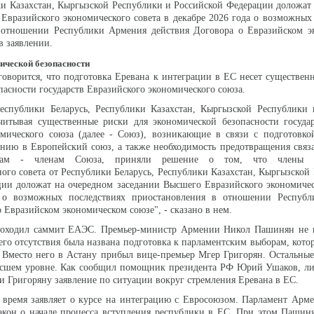
ки Казахстан, Кыргызской Республики и Российской Федерации доложат
Евразийского экономического совета в декабре 2026 года о возможных
 отношении Республики Армения действия Договора о Евразийском э
 в заявлении.
ической безопасности
говорится, что подготовка Еревана к интеграции в ЕС несет существен
пасности государств Евразийского экономического союза.
еспублики Беларусь, Республики Казахстан, Кыргызской Республики 
учитывая существенные риски для экономической безопасности госуда
омического союза (далее - Союз), возникающие в связи с подготовко
нию в Европейский союз, а также необходимость предотвращения связ
твам - членам Союза, приняли решение о том, что члены Е
ого совета от Республики Беларусь, Республики Казахстан, Кыргызской
ии доложат на очередном заседании Высшего Евразийского экономичес
а о возможных последствиях приостановления в отношении Респуб
 Евразийском экономическом союзе", - сказано в нем.
роходил саммит ЕАЭС. Премьер-министр Армении Никол Пашинян не 
его отсутствия была названа подготовка к парламентским выборам, кото
 Вместо него в Астану прибыл вице-премьер Мгер Григорян. Остальны
ысшем уровне. Как сообщил помощник президента РФ Юрий Ушаков, ли
ли Григоряну заявление по ситуации вокруг стремления Еревана в ЕС.
 время заявляет о курсе на интеграцию с Евросоюзом. Парламент Арм
акон о начале процесса вступления республики в ЕС. При этом Пашин