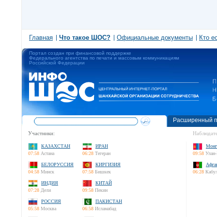
Главная
Что такое ШОС?
Официальные документы
Кто е
Портал создан при финансовой поддержке
Федерального агентства по печати и массовым коммуникациям
Российской Федерации
Расширенный п
Участники:
Наблюдате
КАЗАХСТАН
ИРАН
Монг
07:58
Астана
06:28
Тегеран
09:58
Улан-
БЕЛОРУССИЯ
КИРГИЗИЯ
Афга
04:58
Минск
07:58
Бишкек
06:28
Кабу
ИНДИЯ
КИТАЙ
07:28
Дели
09:58
Пекин
РОССИЯ
ПАКИСТАН
05:58
Москва
06:58
Исламабад