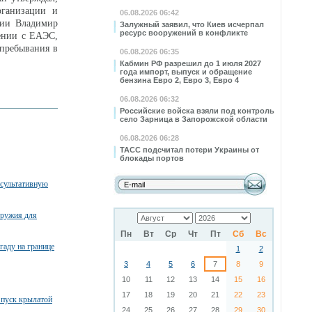
рганизации и
06.08.2026 06:42
сии Владимир
Залужный заявил, что Киев исчерпал
ресурс вооружений в конфликте
мении с ЕАЭС,
 пребывания в
06.08.2026 06:35
Кабмин РФ разрешил до 1 июля 2027
года импорт, выпуск и обращение
бензина Евро 2, Евро 3, Евро 4
06.08.2026 06:32
Российские войска взяли под контроль
село Зарница в Запорожской области
06.08.2026 06:28
ТАСС подсчитал потери Украины от
блокады портов
нсультативную
оружия для
Пн
Вт
Ср
Чт
Пт
Сб
Вс
гаду на границе
1
2
3
4
5
6
7
8
9
10
11
12
13
14
15
16
17
18
19
20
21
22
23
пуск крылатой
24
25
26
27
28
29
30