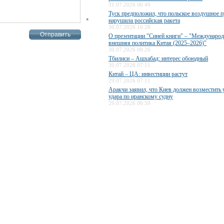
31.07.2026 06:49
Туск предположил, что польское воздушное п
*
нарушила российская ракета
30.07.2026 16:28
О презентации "Синей книги" – "Международ
внешняя политика Китая (2025–2026)"
30.07.2026 08:26
Тбилиси – Ашхабад: интерес обоюдный
30.07.2026 07:11
Китай – ЦА: инвестиции растут
29.07.2026 07:11
Аракчи заявил, что Киев должен возместить 
удара по иранскому судну
29.07.2026 06:59