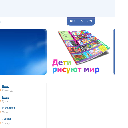
RU
EN
CN
С"
Непал
8
Катманду
Катар
8
Доха
Мальдивы
8
Мале
Турция
8
Анкара