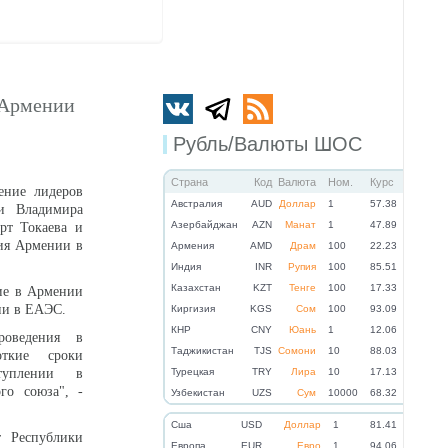
 Армении
Рубль/Валюты ШОС
Страна
Код
Валюта
Ном.
Курс
ение лидеров
Австралия
AUD
Доллар
1
57.38
ии Владимира
Азербайджан
AZN
Манат
1
47.89
рт Токаева и
ия Армении в
Армения
AMD
Драм
100
22.23
Индия
INR
Рупия
100
85.51
Казахстан
KZT
Тенге
100
17.33
ие в Армении
нии в ЕАЭС.
Киргизия
KGS
Сом
100
93.09
КНР
CNY
Юань
1
12.06
роведения в
Таджикистан
TJS
Сомони
10
88.03
ткие сроки
туплении в
Турецкая
TRY
Лира
10
17.13
го союза", -
Узбекистан
UZS
Сум
10000
68.32
Cша
USD
Доллар
1
81.41
т Республики
Eвропа
EUR
Евро
1
94.06