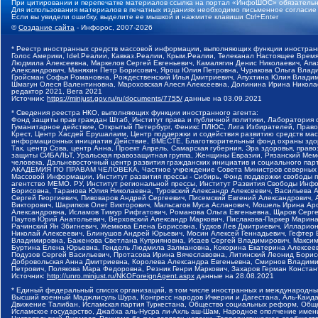
При цитировании и перепечатке материалов ссылка на портал «ИнфоШОС» обязательн
Для использования материалов в печатных изданиях необходимо письменное согласие
Если вы увидели ошибку, выделите ее мышкой и нажмите клавиши Ctrl+Enter
©
Создание сайта
- Инфорос, 2007-2026
* Реестр иностранных средств массовой информации, выполняющих функции иностранн
Голос Америки, Idel.Реалии, Кавказ.Реалии, Крым.Реалии, Телеканал Настоящее Время
Людмила Алексеевна, Маркелов Сергей Евгеньевич, Камалягин Денис Николаевич, Апах
Александрович, Маняхин Петр Борисович, Ярош Юлия Петровна, Чуракова Ольга Влади
Гройсман Софья Романовна, Рождественский Илья Дмитриевич, Апухтина Юлия Владимир
Шмагун Олеся Валентиновна, Мароховская Алеся Алексеевна, Долинина Ирина Никола
редактор 2021, Вега 2021
Источник:
https://minjust.gov.ru/ru/documents/7755/
данные на
03.09.2021
* Сведения реестра НКО, выполняющих функции иностранного агента:
Фонд защиты прав граждан Штаб, Институт права и публичной политики, Лаборатория
Гуманитарное действие, Открытый Петербург, Феникс ПЛЮС, Лига Избирателей, Правов
Крест, Центр Хасдей Ерушалаим, Центр поддержки и содействия развитию средств мас
информационных инициатив Действие, ВМЕСТЕ, Благотворительный фонд охраны здоров
Так, центр Сова, центр Анна, Проект Апрель, Самарская губерния, Эра здоровья, пр
защиты СИБАЛЬТ, Уральская правозащитная группа, Женщины Евразии, Рязанский Мемо
человека, Дальневосточный центр развития гражданских инициатив и социального пар
АКАДЕМИЯ ПО ПРАВАМ ЧЕЛОВЕКА, Частное учреждение Совета Министров северных стр
Массовой Информации, Институт развития прессы - Сибирь, Фонд поддержки свободы 
агентство МЕМО. РУ, Институт региональной прессы, Институт Развития Свободы Инф
Борисовна, Таранова Юлия Николаевна, Туровский Александр Алексеевич, Васильева 
Сергей Георгиевич, Пивоваров Андрей Сергеевич, Писемский Евгений Александрович,
Викторович, Шарипков Олег Викторович, Мальсагов Муса Асланович, Мошель Ирина Ар
Александровна, Исламов Тимур Рифгатович, Романова Ольга Евгеньевна, Щаров Серг
Паутов Юрий Анатольевич, Верховский Александр Маркович, Пислакова-Паркер Марина
Рачинский Ян Збигневич, Жемкова Елена Борисовна, Гудков Лев Дмитриевич, Иллари
Николай Алексеевич, Блинушов Андрей Юрьевич, Мосин Алексей Геннадьевич, Гефтер
Владимировна, Баженова Светлана Куприяновна, Исаев Сергей Владимирович, Максим
Буртина Елена Юрьевна, Гендель Людмила Залмановна, Кокорина Екатерина Алексеев
Подузов Сергей Васильевич, Протасова Ирина Вячеславовна, Литинский Леонид Борис
Добровольская Анна Дмитриевна, Королева Александра Евгеньевна, Смирнов Владими
Петрович, Полякова Мара Федоровна, Резник Генри Маркович, Захаров Герман Конста
Источник:
http://unro.minjust.ru/NKOForeignAgent.aspx
данные на
28.08.2021
* Единый федеральный список организаций, в том числе иностранных и международны
Высший военный Маджлисуль Шура, Конгресс народов Ичкерии и Дагестана, Аль-Каида, 
Движение Талибан, Исламская партия Туркестана, Общество социальных реформ, Общес
Исламское государство, Джабха аль-Нусра ли-Ахль аш-Шам, Народное ополчение имен