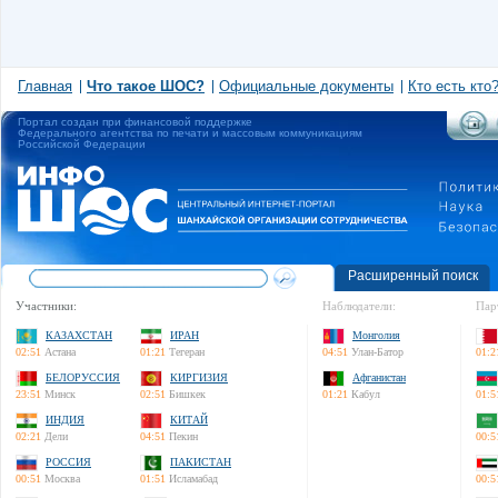
Главная
Что такое ШОС?
Официальные документы
Кто есть кто
Портал создан при финансовой поддержке
Федерального агентства по печати и массовым коммуникациям
Российской Федерации
Расширенный поиск
Участники:
Наблюдатели:
Пар
КАЗАХСТАН
ИРАН
Монголия
02:51
Астана
01:21
Тегеран
04:51
Улан-Батор
01:2
БЕЛОРУССИЯ
КИРГИЗИЯ
Афганистан
23:51
Минск
02:51
Бишкек
01:21
Кабул
01:5
ИНДИЯ
КИТАЙ
02:21
Дели
04:51
Пекин
00:5
РОССИЯ
ПАКИСТАН
00:51
Москва
01:51
Исламабад
00:5