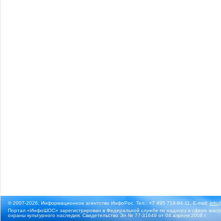
© 2007-2026, Информационное агентство ИнфоРос. Тел.: +7 495 718-84-11, E-mail:
info
Портал «ИнфоШОС» зарегистрирован в Федеральной службе по надзору в сфере массо
охраны культурного наследия. Свидетельство Эл № 77-31649 от 04 апреля 2008 г.