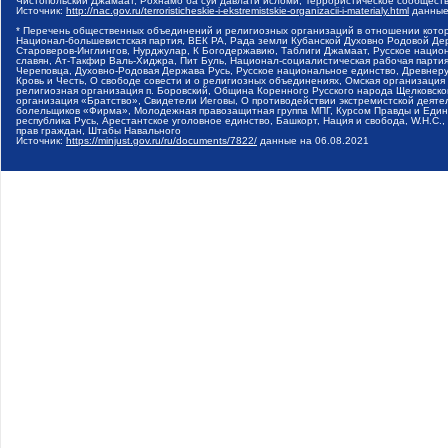
Чистопольский Джамаат, Рохнамо ба суи давлати исломи, Террористическое сообщест
Источник:
http://nac.gov.ru/terroristicheskie-i-ekstremistskie-organizacii-i-materialy.html
данные
* Перечень общественных объединений и религиозных организаций в отношении котор
Национал-большевистская партия, ВЕК РА, Рада земли Кубанской Духовно Родовой Де
Староверов-Инглингов, Нурджулар, К Богодержавию, Таблиги Джамаат, Русское наци
славян, Ат-Такфир Валь-Хиджра, Пит Буль, Национал-социалистическая рабочая парт
Череповца, Духовно-Родовая Держава Русь, Русское национальное единство, Древнер
Кровь и Честь, О свободе совести и о религиозных объединениях, Омская организаци
религиозная организация п. Боровский, Община Коренного Русского народа Щелковског
организация «Братство», Свидетели Иеговы, О противодействии экстремистской деяте
болельщиков «Фирма», Молодежная правозащитная группа МПГ, Курсом Правды и Единен
республика Русь, Арестантское уголовное единство, Башкорт, Нация и свобода, W.H.С
прав граждан, Штабы Навального
Источник:
https://minjust.gov.ru/ru/documents/7822/
данные на
06.08.2021