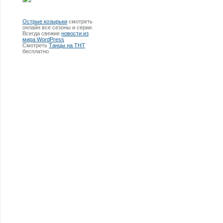
Острые козырьки
смотреть
онлайн все сезоны и серии.
Всегда свежие
новости из
мира WordPress
Смотреть
Танцы на ТНТ
бесплатно