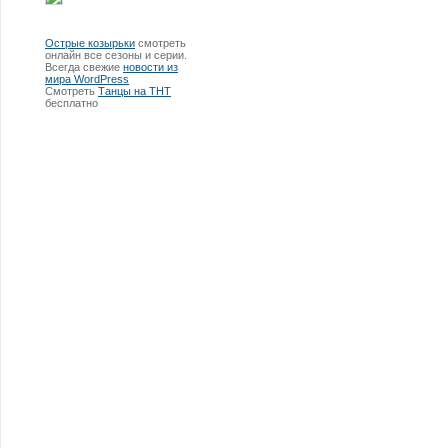
Острые козырьки
смотреть
онлайн все сезоны и серии.
Всегда свежие
новости из
мира WordPress
Смотреть
Танцы на ТНТ
бесплатно