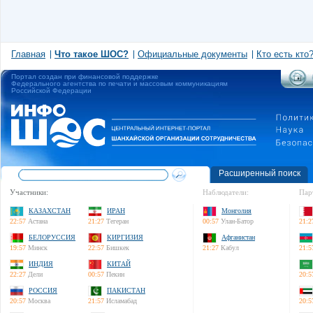
Главная
Что такое ШОС?
Официальные документы
Кто есть кто
Портал создан при финансовой поддержке
Федерального агентства по печати и массовым коммуникациям
Российской Федерации
Расширенный поиск
Участники:
Наблюдатели:
Пар
КАЗАХСТАН
ИРАН
Монголия
22:57
Астана
21:27
Тегеран
00:57
Улан-Батор
21:2
БЕЛОРУССИЯ
КИРГИЗИЯ
Афганистан
19:57
Минск
22:57
Бишкек
21:27
Кабул
21:5
ИНДИЯ
КИТАЙ
22:27
Дели
00:57
Пекин
20:5
РОССИЯ
ПАКИСТАН
20:57
Москва
21:57
Исламабад
20:5