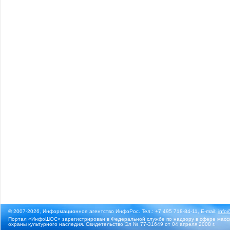
© 2007-2026, Информационное агентство ИнфоРос. Тел.: +7 495 718-84-11, E-mail:
info
Портал «ИнфоШОС» зарегистрирован в Федеральной службе по надзору в сфере массо
охраны культурного наследия. Свидетельство Эл № 77-31649 от 04 апреля 2008 г.