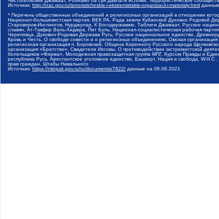
Чистопольский Джамаат, Рохнамо ба суи давлати исломи, Террористическое сообщест
Источник:
http://nac.gov.ru/terroristicheskie-i-ekstremistskie-organizacii-i-materialy.html
данные
* Перечень общественных объединений и религиозных организаций в отношении котор
Национал-большевистская партия, ВЕК РА, Рада земли Кубанской Духовно Родовой Де
Староверов-Инглингов, Нурджулар, К Богодержавию, Таблиги Джамаат, Русское наци
славян, Ат-Такфир Валь-Хиджра, Пит Буль, Национал-социалистическая рабочая парт
Череповца, Духовно-Родовая Держава Русь, Русское национальное единство, Древнер
Кровь и Честь, О свободе совести и о религиозных объединениях, Омская организаци
религиозная организация п. Боровский, Община Коренного Русского народа Щелковског
организация «Братство», Свидетели Иеговы, О противодействии экстремистской деяте
болельщиков «Фирма», Молодежная правозащитная группа МПГ, Курсом Правды и Единен
республика Русь, Арестантское уголовное единство, Башкорт, Нация и свобода, W.H.С
прав граждан, Штабы Навального
Источник:
https://minjust.gov.ru/ru/documents/7822/
данные на
06.08.2021