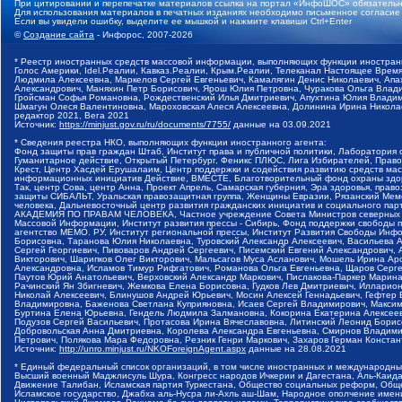
При цитировании и перепечатке материалов ссылка на портал «ИнфоШОС» обязательн
Для использования материалов в печатных изданиях необходимо письменное согласие
Если вы увидели ошибку, выделите ее мышкой и нажмите клавиши Ctrl+Enter
©
Создание сайта
- Инфорос, 2007-2026
* Реестр иностранных средств массовой информации, выполняющих функции иностранн
Голос Америки, Idel.Реалии, Кавказ.Реалии, Крым.Реалии, Телеканал Настоящее Время
Людмила Алексеевна, Маркелов Сергей Евгеньевич, Камалягин Денис Николаевич, Апах
Александрович, Маняхин Петр Борисович, Ярош Юлия Петровна, Чуракова Ольга Влади
Гройсман Софья Романовна, Рождественский Илья Дмитриевич, Апухтина Юлия Владимир
Шмагун Олеся Валентиновна, Мароховская Алеся Алексеевна, Долинина Ирина Никола
редактор 2021, Вега 2021
Источник:
https://minjust.gov.ru/ru/documents/7755/
данные на
03.09.2021
* Сведения реестра НКО, выполняющих функции иностранного агента:
Фонд защиты прав граждан Штаб, Институт права и публичной политики, Лаборатория
Гуманитарное действие, Открытый Петербург, Феникс ПЛЮС, Лига Избирателей, Правов
Крест, Центр Хасдей Ерушалаим, Центр поддержки и содействия развитию средств мас
информационных инициатив Действие, ВМЕСТЕ, Благотворительный фонд охраны здоров
Так, центр Сова, центр Анна, Проект Апрель, Самарская губерния, Эра здоровья, пр
защиты СИБАЛЬТ, Уральская правозащитная группа, Женщины Евразии, Рязанский Мемо
человека, Дальневосточный центр развития гражданских инициатив и социального пар
АКАДЕМИЯ ПО ПРАВАМ ЧЕЛОВЕКА, Частное учреждение Совета Министров северных стр
Массовой Информации, Институт развития прессы - Сибирь, Фонд поддержки свободы 
агентство МЕМО. РУ, Институт региональной прессы, Институт Развития Свободы Инф
Борисовна, Таранова Юлия Николаевна, Туровский Александр Алексеевич, Васильева 
Сергей Георгиевич, Пивоваров Андрей Сергеевич, Писемский Евгений Александрович,
Викторович, Шарипков Олег Викторович, Мальсагов Муса Асланович, Мошель Ирина Ар
Александровна, Исламов Тимур Рифгатович, Романова Ольга Евгеньевна, Щаров Серг
Паутов Юрий Анатольевич, Верховский Александр Маркович, Пислакова-Паркер Марина
Рачинский Ян Збигневич, Жемкова Елена Борисовна, Гудков Лев Дмитриевич, Иллари
Николай Алексеевич, Блинушов Андрей Юрьевич, Мосин Алексей Геннадьевич, Гефтер
Владимировна, Баженова Светлана Куприяновна, Исаев Сергей Владимирович, Максим
Буртина Елена Юрьевна, Гендель Людмила Залмановна, Кокорина Екатерина Алексеев
Подузов Сергей Васильевич, Протасова Ирина Вячеславовна, Литинский Леонид Борис
Добровольская Анна Дмитриевна, Королева Александра Евгеньевна, Смирнов Владими
Петрович, Полякова Мара Федоровна, Резник Генри Маркович, Захаров Герман Конста
Источник:
http://unro.minjust.ru/NKOForeignAgent.aspx
данные на
28.08.2021
* Единый федеральный список организаций, в том числе иностранных и международны
Высший военный Маджлисуль Шура, Конгресс народов Ичкерии и Дагестана, Аль-Каида, 
Движение Талибан, Исламская партия Туркестана, Общество социальных реформ, Общес
Исламское государство, Джабха аль-Нусра ли-Ахль аш-Шам, Народное ополчение имен