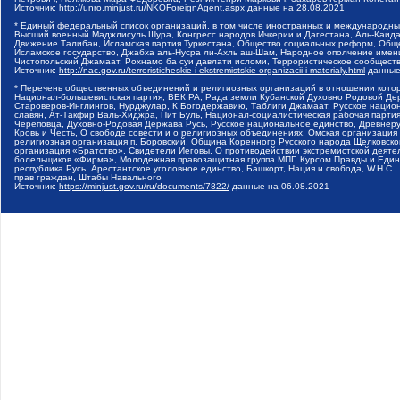
Источник:
http://unro.minjust.ru/NKOForeignAgent.aspx
данные на
28.08.2021
* Единый федеральный список организаций, в том числе иностранных и международны
Высший военный Маджлисуль Шура, Конгресс народов Ичкерии и Дагестана, Аль-Каида, 
Движение Талибан, Исламская партия Туркестана, Общество социальных реформ, Общес
Исламское государство, Джабха аль-Нусра ли-Ахль аш-Шам, Народное ополчение имен
Чистопольский Джамаат, Рохнамо ба суи давлати исломи, Террористическое сообщест
Источник:
http://nac.gov.ru/terroristicheskie-i-ekstremistskie-organizacii-i-materialy.html
данные
* Перечень общественных объединений и религиозных организаций в отношении котор
Национал-большевистская партия, ВЕК РА, Рада земли Кубанской Духовно Родовой Де
Староверов-Инглингов, Нурджулар, К Богодержавию, Таблиги Джамаат, Русское наци
славян, Ат-Такфир Валь-Хиджра, Пит Буль, Национал-социалистическая рабочая парт
Череповца, Духовно-Родовая Держава Русь, Русское национальное единство, Древнер
Кровь и Честь, О свободе совести и о религиозных объединениях, Омская организаци
религиозная организация п. Боровский, Община Коренного Русского народа Щелковског
организация «Братство», Свидетели Иеговы, О противодействии экстремистской деяте
болельщиков «Фирма», Молодежная правозащитная группа МПГ, Курсом Правды и Единен
республика Русь, Арестантское уголовное единство, Башкорт, Нация и свобода, W.H.С
прав граждан, Штабы Навального
Источник:
https://minjust.gov.ru/ru/documents/7822/
данные на
06.08.2021