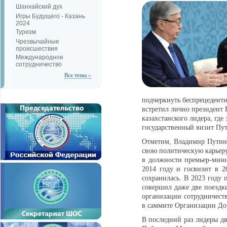
Шанхайский дух
Игры Будущего - Казань
2024
Туризм
Чрезвычайные
происшествия
Международное
сотрудничество
Все темы »
подчеркнуть беспрецедентн
встретил лично президент
казахстанского лидера, гд
государственный визит Пут
Отметим, Владимир Путин 
свою политическую карьеру
в должности премьер-мин
2014 году и госвизит в 2
сохранилась. В 2023 году 
совершил даже две поездк
организации сотрудничеств
в саммите Организации До
В последний раз лидеры д