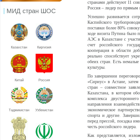
странами действуют 11 со
Россия – лидер по прямым 
МИД стран ШОС
Успешно развивается сотр
Каспийского трубопровод
поставки более 80% совоку
ходе визита Путина было п
АЭС в Казахстане с участ
счет российского госуда
Казахстан
Киргизия
кооперация в области до
реально способствует укр
обеих стран. Есть немалые
культуры.
По завершении переговоро
Китай
Россия
«Сириус» в Астане, затем
стран – совместное заяв
Казахстана, в котором об
комплекса двустороннего
направления взаимодейст
экономическое партнерств
Таджикистан
Узбекистан
спорта и другие. Заверш
перед прессой, посадка им
честь российского лидера.
Как представляется, изл