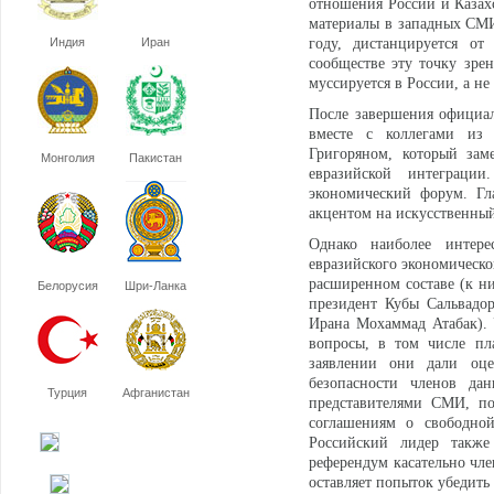
отношения России и Казахс
материалы в западных СМИ,
Индия
Иран
году, дистанцируется от
сообществе эту точку зрен
муссируется в России, а н
После завершения официал
вместе с коллегами из
Григоряном, который зам
Монголия
Пакистан
евразийской интеграци
экономический форум. Гл
акцентом на искусственный
Однако наиболее интер
евразийского экономическог
расширенном составе (к н
Белорусия
Шри-Ланка
президент Кубы Сальвадо
Ирана Мохаммад Атабак). 
вопросы, в том числе пл
заявлении они дали оц
безопасности членов да
Турция
Афганистан
представителями СМИ, по
соглашениям о свободной
Российский лидер такж
референдум касательно чле
оставляет попыток убедить