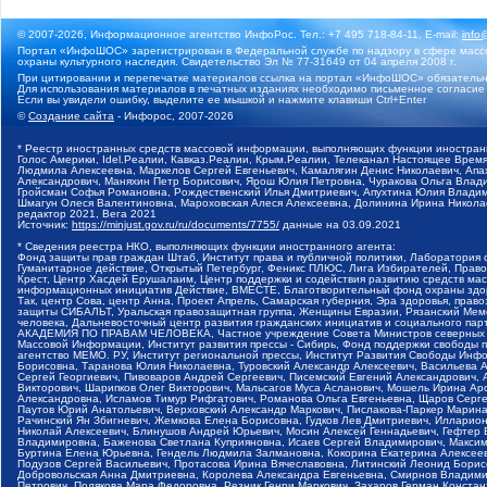
© 2007-2026, Информационное агентство ИнфоРос. Тел.: +7 495 718-84-11, E-mail:
info
Портал «ИнфоШОС» зарегистрирован в Федеральной службе по надзору в сфере массо
охраны культурного наследия. Свидетельство Эл № 77-31649 от 04 апреля 2008 г.
При цитировании и перепечатке материалов ссылка на портал «ИнфоШОС» обязательн
Для использования материалов в печатных изданиях необходимо письменное согласие
Если вы увидели ошибку, выделите ее мышкой и нажмите клавиши Ctrl+Enter
©
Создание сайта
- Инфорос, 2007-2026
* Реестр иностранных средств массовой информации, выполняющих функции иностранн
Голос Америки, Idel.Реалии, Кавказ.Реалии, Крым.Реалии, Телеканал Настоящее Время
Людмила Алексеевна, Маркелов Сергей Евгеньевич, Камалягин Денис Николаевич, Апах
Александрович, Маняхин Петр Борисович, Ярош Юлия Петровна, Чуракова Ольга Влади
Гройсман Софья Романовна, Рождественский Илья Дмитриевич, Апухтина Юлия Владимир
Шмагун Олеся Валентиновна, Мароховская Алеся Алексеевна, Долинина Ирина Никола
редактор 2021, Вега 2021
Источник:
https://minjust.gov.ru/ru/documents/7755/
данные на
03.09.2021
* Сведения реестра НКО, выполняющих функции иностранного агента:
Фонд защиты прав граждан Штаб, Институт права и публичной политики, Лаборатория
Гуманитарное действие, Открытый Петербург, Феникс ПЛЮС, Лига Избирателей, Правов
Крест, Центр Хасдей Ерушалаим, Центр поддержки и содействия развитию средств мас
информационных инициатив Действие, ВМЕСТЕ, Благотворительный фонд охраны здоров
Так, центр Сова, центр Анна, Проект Апрель, Самарская губерния, Эра здоровья, пр
защиты СИБАЛЬТ, Уральская правозащитная группа, Женщины Евразии, Рязанский Мемо
человека, Дальневосточный центр развития гражданских инициатив и социального пар
АКАДЕМИЯ ПО ПРАВАМ ЧЕЛОВЕКА, Частное учреждение Совета Министров северных стр
Массовой Информации, Институт развития прессы - Сибирь, Фонд поддержки свободы 
агентство МЕМО. РУ, Институт региональной прессы, Институт Развития Свободы Инф
Борисовна, Таранова Юлия Николаевна, Туровский Александр Алексеевич, Васильева 
Сергей Георгиевич, Пивоваров Андрей Сергеевич, Писемский Евгений Александрович,
Викторович, Шарипков Олег Викторович, Мальсагов Муса Асланович, Мошель Ирина Ар
Александровна, Исламов Тимур Рифгатович, Романова Ольга Евгеньевна, Щаров Серг
Паутов Юрий Анатольевич, Верховский Александр Маркович, Пислакова-Паркер Марина
Рачинский Ян Збигневич, Жемкова Елена Борисовна, Гудков Лев Дмитриевич, Иллари
Николай Алексеевич, Блинушов Андрей Юрьевич, Мосин Алексей Геннадьевич, Гефтер
Владимировна, Баженова Светлана Куприяновна, Исаев Сергей Владимирович, Максим
Буртина Елена Юрьевна, Гендель Людмила Залмановна, Кокорина Екатерина Алексеев
Подузов Сергей Васильевич, Протасова Ирина Вячеславовна, Литинский Леонид Борис
Добровольская Анна Дмитриевна, Королева Александра Евгеньевна, Смирнов Владими
Петрович, Полякова Мара Федоровна, Резник Генри Маркович, Захаров Герман Конста