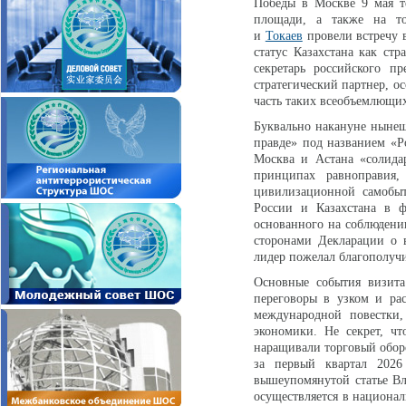
Победы в Москве 9 мая т
площади, а также на т
и
Токаев
провели встречу 
статус Казахстана как стр
секретарь российского п
стратегический партнер, о
часть таких всеобъемлющих
Буквально накануне нынеш
правде» под названием «Ро
Москва и Астана «солида
принципах равноправия,
цивилизационной самобыт
России и Казахстана в ф
основанного на соблюдени
сторонами Декларации о 
лидер пожелал благополучи
Основные события визита 
переговоры в узком и ра
международной повестки,
экономики. Не секрет, ч
наращивали торговый оборо
за первый квартал 202
вышеупомянутой статье В
осуществляется в национал