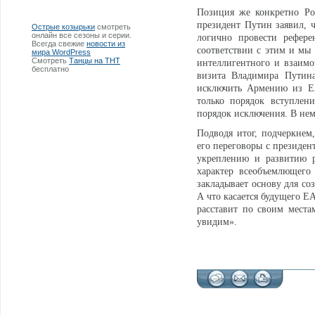
Позиция же конкретно Ро
президент Путин заявил, 
Острые козырьки
смотреть
онлайн все сезоны и серии.
логично провести рефере
Всегда свежие
новости из
соответствии с этим и мы
мира WordPress
Смотреть
Танцы на ТНТ
интеллигентного и взаимов
бесплатно
визита Владимира Путин
исключить Армению из ЕА
только порядок вступлен
порядок исключения. В нем
Подводя итог, подчеркнем
его переговоры с президе
укреплению и развитию р
характер всеобъемлющего
закладывает основу для со
А что касается будущего Е
расставит по своим места
увидим».