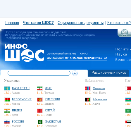
Главная
Что такое ШОС?
Официальные документы
Кто есть кто
Портал создан при финансовой поддержке
Федерального агентства по печати и массовым коммуникациям
Российской Федерации
Расширенный поиск
Участники:
Наблюдатели:
Пар
КАЗАХСТАН
ИРАН
Монголия
13:01
Астана
11:31
Тегеран
15:01
Улан-Батор
11:3
БЕЛОРУССИЯ
КИРГИЗИЯ
Афганистан
10:01
Минск
13:01
Бишкек
11:31
Кабул
12:0
ИНДИЯ
КИТАЙ
12:31
Дели
15:01
Пекин
11:0
РОССИЯ
ПАКИСТАН
11:01
Москва
12:01
Исламабад
11:0