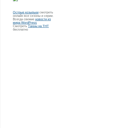
Острые козырьки
смотреть
онлайн все сезоны и серии.
Всегда свежие
новости из
мира WordPress
Смотреть
Танцы на ТНТ
бесплатно