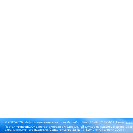
© 2007-2026, Информационное агентство ИнфоРос. Тел.: +7 495 718-84-11, E-mail:
info
Портал «ИнфоШОС» зарегистрирован в Федеральной службе по надзору в сфере массо
охраны культурного наследия. Свидетельство Эл № 77-31649 от 04 апреля 2008 г.