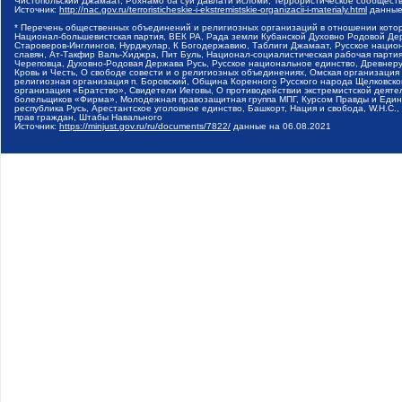
Чистопольский Джамаат, Рохнамо ба суи давлати исломи, Террористическое сообщест
Источник:
http://nac.gov.ru/terroristicheskie-i-ekstremistskie-organizacii-i-materialy.html
данные
* Перечень общественных объединений и религиозных организаций в отношении котор
Национал-большевистская партия, ВЕК РА, Рада земли Кубанской Духовно Родовой Де
Староверов-Инглингов, Нурджулар, К Богодержавию, Таблиги Джамаат, Русское наци
славян, Ат-Такфир Валь-Хиджра, Пит Буль, Национал-социалистическая рабочая парт
Череповца, Духовно-Родовая Держава Русь, Русское национальное единство, Древнер
Кровь и Честь, О свободе совести и о религиозных объединениях, Омская организаци
религиозная организация п. Боровский, Община Коренного Русского народа Щелковског
организация «Братство», Свидетели Иеговы, О противодействии экстремистской деяте
болельщиков «Фирма», Молодежная правозащитная группа МПГ, Курсом Правды и Единен
республика Русь, Арестантское уголовное единство, Башкорт, Нация и свобода, W.H.С
прав граждан, Штабы Навального
Источник:
https://minjust.gov.ru/ru/documents/7822/
данные на
06.08.2021