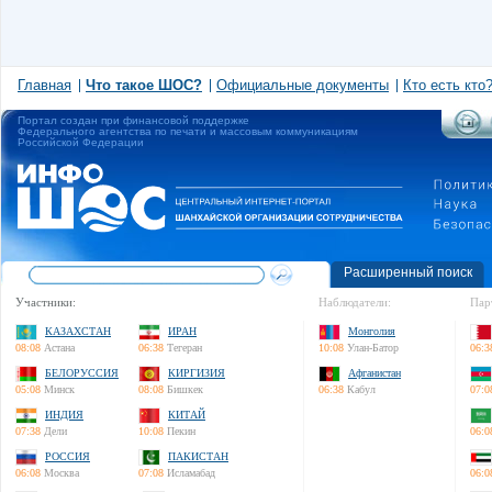
Главная
Что такое ШОС?
Официальные документы
Кто есть кто
Портал создан при финансовой поддержке
Федерального агентства по печати и массовым коммуникациям
Российской Федерации
Расширенный поиск
Участники:
Наблюдатели:
Пар
КАЗАХСТАН
ИРАН
Монголия
08:08
Астана
06:38
Тегеран
10:08
Улан-Батор
06:3
БЕЛОРУССИЯ
КИРГИЗИЯ
Афганистан
05:08
Минск
08:08
Бишкек
06:38
Кабул
07:0
ИНДИЯ
КИТАЙ
07:38
Дели
10:08
Пекин
06:0
РОССИЯ
ПАКИСТАН
06:08
Москва
07:08
Исламабад
06:0