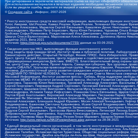
При цитировании и перепечатке материалов ссылка на портал «ИнфоШОС» обязательн
Для использования материалов в печатных изданиях необходимо письменное согласие
Если вы увидели ошибку, выделите ее мышкой и нажмите клавиши Ctrl+Enter
©
Создание сайта
- Инфорос, 2007-2026
* Реестр иностранных средств массовой информации, выполняющих функции иностранн
Голос Америки, Idel.Реалии, Кавказ.Реалии, Крым.Реалии, Телеканал Настоящее Время
Людмила Алексеевна, Маркелов Сергей Евгеньевич, Камалягин Денис Николаевич, Апах
Александрович, Маняхин Петр Борисович, Ярош Юлия Петровна, Чуракова Ольга Влади
Гройсман Софья Романовна, Рождественский Илья Дмитриевич, Апухтина Юлия Владимир
Шмагун Олеся Валентиновна, Мароховская Алеся Алексеевна, Долинина Ирина Никола
редактор 2021, Вега 2021
Источник:
https://minjust.gov.ru/ru/documents/7755/
данные на
03.09.2021
* Сведения реестра НКО, выполняющих функции иностранного агента:
Фонд защиты прав граждан Штаб, Институт права и публичной политики, Лаборатория
Гуманитарное действие, Открытый Петербург, Феникс ПЛЮС, Лига Избирателей, Правов
Крест, Центр Хасдей Ерушалаим, Центр поддержки и содействия развитию средств мас
информационных инициатив Действие, ВМЕСТЕ, Благотворительный фонд охраны здоров
Так, центр Сова, центр Анна, Проект Апрель, Самарская губерния, Эра здоровья, пр
защиты СИБАЛЬТ, Уральская правозащитная группа, Женщины Евразии, Рязанский Мемо
человека, Дальневосточный центр развития гражданских инициатив и социального пар
АКАДЕМИЯ ПО ПРАВАМ ЧЕЛОВЕКА, Частное учреждение Совета Министров северных стр
Массовой Информации, Институт развития прессы - Сибирь, Фонд поддержки свободы 
агентство МЕМО. РУ, Институт региональной прессы, Институт Развития Свободы Инф
Борисовна, Таранова Юлия Николаевна, Туровский Александр Алексеевич, Васильева 
Сергей Георгиевич, Пивоваров Андрей Сергеевич, Писемский Евгений Александрович,
Викторович, Шарипков Олег Викторович, Мальсагов Муса Асланович, Мошель Ирина Ар
Александровна, Исламов Тимур Рифгатович, Романова Ольга Евгеньевна, Щаров Серг
Паутов Юрий Анатольевич, Верховский Александр Маркович, Пислакова-Паркер Марина
Рачинский Ян Збигневич, Жемкова Елена Борисовна, Гудков Лев Дмитриевич, Иллари
Николай Алексеевич, Блинушов Андрей Юрьевич, Мосин Алексей Геннадьевич, Гефтер
Владимировна, Баженова Светлана Куприяновна, Исаев Сергей Владимирович, Максим
Буртина Елена Юрьевна, Гендель Людмила Залмановна, Кокорина Екатерина Алексеев
Подузов Сергей Васильевич, Протасова Ирина Вячеславовна, Литинский Леонид Борис
Добровольская Анна Дмитриевна, Королева Александра Евгеньевна, Смирнов Владими
Петрович, Полякова Мара Федоровна, Резник Генри Маркович, Захаров Герман Конста
Источник:
http://unro.minjust.ru/NKOForeignAgent.aspx
данные на
28.08.2021
* Единый федеральный список организаций, в том числе иностранных и международны
Высший военный Маджлисуль Шура, Конгресс народов Ичкерии и Дагестана, Аль-Каида, 
Движение Талибан, Исламская партия Туркестана, Общество социальных реформ, Общес
Исламское государство, Джабха аль-Нусра ли-Ахль аш-Шам, Народное ополчение имен