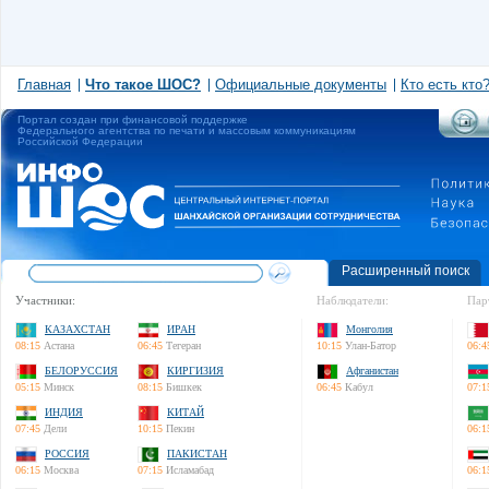
Главная
Что такое ШОС?
Официальные документы
Кто есть кто
Портал создан при финансовой поддержке
Федерального агентства по печати и массовым коммуникациям
Российской Федерации
Расширенный поиск
Участники:
Наблюдатели:
Пар
КАЗАХСТАН
ИРАН
Монголия
08:15
Астана
06:45
Тегеран
10:15
Улан-Батор
06:4
БЕЛОРУССИЯ
КИРГИЗИЯ
Афганистан
05:15
Минск
08:15
Бишкек
06:45
Кабул
07:1
ИНДИЯ
КИТАЙ
07:45
Дели
10:15
Пекин
06:1
РОССИЯ
ПАКИСТАН
06:15
Москва
07:15
Исламабад
06:1