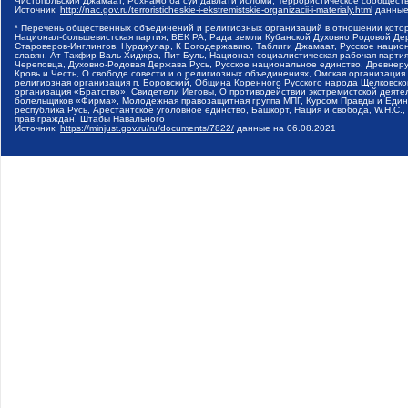
Чистопольский Джамаат, Рохнамо ба суи давлати исломи, Террористическое сообщест
Источник:
http://nac.gov.ru/terroristicheskie-i-ekstremistskie-organizacii-i-materialy.html
данные
* Перечень общественных объединений и религиозных организаций в отношении котор
Национал-большевистская партия, ВЕК РА, Рада земли Кубанской Духовно Родовой Де
Староверов-Инглингов, Нурджулар, К Богодержавию, Таблиги Джамаат, Русское наци
славян, Ат-Такфир Валь-Хиджра, Пит Буль, Национал-социалистическая рабочая парт
Череповца, Духовно-Родовая Держава Русь, Русское национальное единство, Древнер
Кровь и Честь, О свободе совести и о религиозных объединениях, Омская организаци
религиозная организация п. Боровский, Община Коренного Русского народа Щелковског
организация «Братство», Свидетели Иеговы, О противодействии экстремистской деяте
болельщиков «Фирма», Молодежная правозащитная группа МПГ, Курсом Правды и Единен
республика Русь, Арестантское уголовное единство, Башкорт, Нация и свобода, W.H.С
прав граждан, Штабы Навального
Источник:
https://minjust.gov.ru/ru/documents/7822/
данные на
06.08.2021