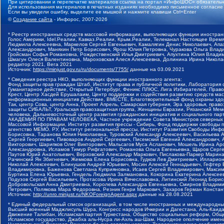
При цитировании и перепечатке материалов ссылка на портал «ИнфоШОС» обязательн
Для использования материалов в печатных изданиях необходимо письменное согласие
Если вы увидели ошибку, выделите ее мышкой и нажмите клавиши Ctrl+Enter
©
Создание сайта
- Инфорос, 2007-2026
* Реестр иностранных средств массовой информации, выполняющих функции иностранн
Голос Америки, Idel.Реалии, Кавказ.Реалии, Крым.Реалии, Телеканал Настоящее Время
Людмила Алексеевна, Маркелов Сергей Евгеньевич, Камалягин Денис Николаевич, Апах
Александрович, Маняхин Петр Борисович, Ярош Юлия Петровна, Чуракова Ольга Влади
Гройсман Софья Романовна, Рождественский Илья Дмитриевич, Апухтина Юлия Владимир
Шмагун Олеся Валентиновна, Мароховская Алеся Алексеевна, Долинина Ирина Никола
редактор 2021, Вега 2021
Источник:
https://minjust.gov.ru/ru/documents/7755/
данные на
03.09.2021
* Сведения реестра НКО, выполняющих функции иностранного агента:
Фонд защиты прав граждан Штаб, Институт права и публичной политики, Лаборатория
Гуманитарное действие, Открытый Петербург, Феникс ПЛЮС, Лига Избирателей, Правов
Крест, Центр Хасдей Ерушалаим, Центр поддержки и содействия развитию средств мас
информационных инициатив Действие, ВМЕСТЕ, Благотворительный фонд охраны здоров
Так, центр Сова, центр Анна, Проект Апрель, Самарская губерния, Эра здоровья, пр
защиты СИБАЛЬТ, Уральская правозащитная группа, Женщины Евразии, Рязанский Мемо
человека, Дальневосточный центр развития гражданских инициатив и социального пар
АКАДЕМИЯ ПО ПРАВАМ ЧЕЛОВЕКА, Частное учреждение Совета Министров северных стр
Массовой Информации, Институт развития прессы - Сибирь, Фонд поддержки свободы 
агентство МЕМО. РУ, Институт региональной прессы, Институт Развития Свободы Инф
Борисовна, Таранова Юлия Николаевна, Туровский Александр Алексеевич, Васильева 
Сергей Георгиевич, Пивоваров Андрей Сергеевич, Писемский Евгений Александрович,
Викторович, Шарипков Олег Викторович, Мальсагов Муса Асланович, Мошель Ирина Ар
Александровна, Исламов Тимур Рифгатович, Романова Ольга Евгеньевна, Щаров Серг
Паутов Юрий Анатольевич, Верховский Александр Маркович, Пислакова-Паркер Марина
Рачинский Ян Збигневич, Жемкова Елена Борисовна, Гудков Лев Дмитриевич, Иллари
Николай Алексеевич, Блинушов Андрей Юрьевич, Мосин Алексей Геннадьевич, Гефтер
Владимировна, Баженова Светлана Куприяновна, Исаев Сергей Владимирович, Максим
Буртина Елена Юрьевна, Гендель Людмила Залмановна, Кокорина Екатерина Алексеев
Подузов Сергей Васильевич, Протасова Ирина Вячеславовна, Литинский Леонид Борис
Добровольская Анна Дмитриевна, Королева Александра Евгеньевна, Смирнов Владими
Петрович, Полякова Мара Федоровна, Резник Генри Маркович, Захаров Герман Конста
Источник:
http://unro.minjust.ru/NKOForeignAgent.aspx
данные на
28.08.2021
* Единый федеральный список организаций, в том числе иностранных и международны
Высший военный Маджлисуль Шура, Конгресс народов Ичкерии и Дагестана, Аль-Каида, 
Движение Талибан, Исламская партия Туркестана, Общество социальных реформ, Общес
Исламское государство, Джабха аль-Нусра ли-Ахль аш-Шам, Народное ополчение имен