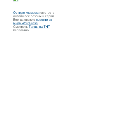
Острые козырьки
смотреть
онлайн все сезоны и серии.
Всегда свежие
новости из
мира WordPress
Смотреть
Танцы на ТНТ
бесплатно