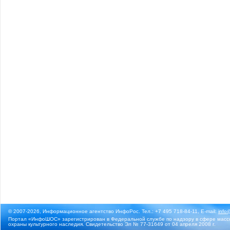
© 2007-2026, Информационное агентство ИнфоРос. Тел.: +7 495 718-84-11, E-mail:
info
Портал «ИнфоШОС» зарегистрирован в Федеральной службе по надзору в сфере массо
охраны культурного наследия. Свидетельство Эл № 77-31649 от 04 апреля 2008 г.