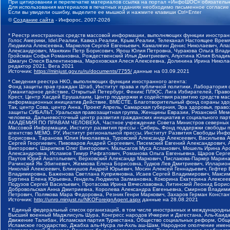
При цитировании и перепечатке материалов ссылка на портал «ИнфоШОС» обязательн
Для использования материалов в печатных изданиях необходимо письменное согласие
Если вы увидели ошибку, выделите ее мышкой и нажмите клавиши Ctrl+Enter
©
Создание сайта
- Инфорос, 2007-2026
* Реестр иностранных средств массовой информации, выполняющих функции иностранн
Голос Америки, Idel.Реалии, Кавказ.Реалии, Крым.Реалии, Телеканал Настоящее Время
Людмила Алексеевна, Маркелов Сергей Евгеньевич, Камалягин Денис Николаевич, Апах
Александрович, Маняхин Петр Борисович, Ярош Юлия Петровна, Чуракова Ольга Влади
Гройсман Софья Романовна, Рождественский Илья Дмитриевич, Апухтина Юлия Владимир
Шмагун Олеся Валентиновна, Мароховская Алеся Алексеевна, Долинина Ирина Никола
редактор 2021, Вега 2021
Источник:
https://minjust.gov.ru/ru/documents/7755/
данные на
03.09.2021
* Сведения реестра НКО, выполняющих функции иностранного агента:
Фонд защиты прав граждан Штаб, Институт права и публичной политики, Лаборатория
Гуманитарное действие, Открытый Петербург, Феникс ПЛЮС, Лига Избирателей, Правов
Крест, Центр Хасдей Ерушалаим, Центр поддержки и содействия развитию средств мас
информационных инициатив Действие, ВМЕСТЕ, Благотворительный фонд охраны здоров
Так, центр Сова, центр Анна, Проект Апрель, Самарская губерния, Эра здоровья, пр
защиты СИБАЛЬТ, Уральская правозащитная группа, Женщины Евразии, Рязанский Мемо
человека, Дальневосточный центр развития гражданских инициатив и социального пар
АКАДЕМИЯ ПО ПРАВАМ ЧЕЛОВЕКА, Частное учреждение Совета Министров северных стр
Массовой Информации, Институт развития прессы - Сибирь, Фонд поддержки свободы 
агентство МЕМО. РУ, Институт региональной прессы, Институт Развития Свободы Инф
Борисовна, Таранова Юлия Николаевна, Туровский Александр Алексеевич, Васильева 
Сергей Георгиевич, Пивоваров Андрей Сергеевич, Писемский Евгений Александрович,
Викторович, Шарипков Олег Викторович, Мальсагов Муса Асланович, Мошель Ирина Ар
Александровна, Исламов Тимур Рифгатович, Романова Ольга Евгеньевна, Щаров Серг
Паутов Юрий Анатольевич, Верховский Александр Маркович, Пислакова-Паркер Марина
Рачинский Ян Збигневич, Жемкова Елена Борисовна, Гудков Лев Дмитриевич, Иллари
Николай Алексеевич, Блинушов Андрей Юрьевич, Мосин Алексей Геннадьевич, Гефтер
Владимировна, Баженова Светлана Куприяновна, Исаев Сергей Владимирович, Максим
Буртина Елена Юрьевна, Гендель Людмила Залмановна, Кокорина Екатерина Алексеев
Подузов Сергей Васильевич, Протасова Ирина Вячеславовна, Литинский Леонид Борис
Добровольская Анна Дмитриевна, Королева Александра Евгеньевна, Смирнов Владими
Петрович, Полякова Мара Федоровна, Резник Генри Маркович, Захаров Герман Конста
Источник:
http://unro.minjust.ru/NKOForeignAgent.aspx
данные на
28.08.2021
* Единый федеральный список организаций, в том числе иностранных и международны
Высший военный Маджлисуль Шура, Конгресс народов Ичкерии и Дагестана, Аль-Каида, 
Движение Талибан, Исламская партия Туркестана, Общество социальных реформ, Общес
Исламское государство, Джабха аль-Нусра ли-Ахль аш-Шам, Народное ополчение имен