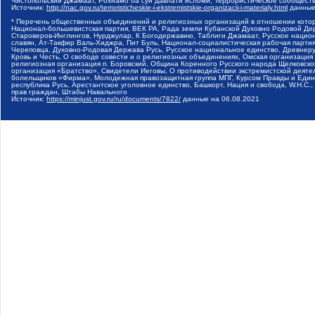
Чистопольский Джамаат, Рохнамо ба суи давлати исломи, Террористическое сообщест
Источник:
http://nac.gov.ru/terroristicheskie-i-ekstremistskie-organizacii-i-materialy.html
данные
* Перечень общественных объединений и религиозных организаций в отношении котор
Национал-большевистская партия, ВЕК РА, Рада земли Кубанской Духовно Родовой Де
Староверов-Инглингов, Нурджулар, К Богодержавию, Таблиги Джамаат, Русское наци
славян, Ат-Такфир Валь-Хиджра, Пит Буль, Национал-социалистическая рабочая парт
Череповца, Духовно-Родовая Держава Русь, Русское национальное единство, Древнер
Кровь и Честь, О свободе совести и о религиозных объединениях, Омская организаци
религиозная организация п. Боровский, Община Коренного Русского народа Щелковског
организация «Братство», Свидетели Иеговы, О противодействии экстремистской деяте
болельщиков «Фирма», Молодежная правозащитная группа МПГ, Курсом Правды и Единен
республика Русь, Арестантское уголовное единство, Башкорт, Нация и свобода, W.H.С
прав граждан, Штабы Навального
Источник:
https://minjust.gov.ru/ru/documents/7822/
данные на
06.08.2021