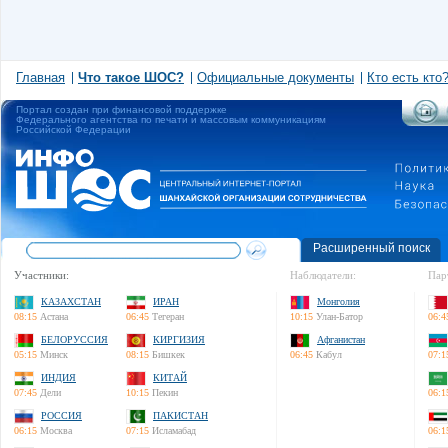
Главная
Что такое ШОС?
Официальные документы
Кто есть кто
Портал создан при финансовой поддержке
Федерального агентства по печати и массовым коммуникациям
Российской Федерации
Расширенный поиск
Участники:
Наблюдатели:
Пар
КАЗАХСТАН
ИРАН
Монголия
08:15
Астана
06:45
Тегеран
10:15
Улан-Батор
06:4
БЕЛОРУССИЯ
КИРГИЗИЯ
Афганистан
05:15
Минск
08:15
Бишкек
06:45
Кабул
07:1
ИНДИЯ
КИТАЙ
07:45
Дели
10:15
Пекин
06:1
РОССИЯ
ПАКИСТАН
06:15
Москва
07:15
Исламабад
06:1