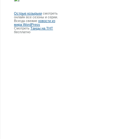
Острые козырьки
смотреть
онлайн все сезоны и серии.
Всегда свежие
новости из
мира WordPress
Смотреть
Танцы на ТНТ
бесплатно