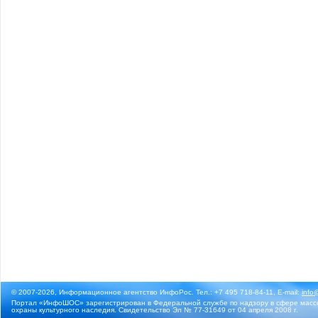
© 2007-2026, Информационное агентство ИнфоРос. Тел.: +7 495 718-84-11, E-mail:
info
Портал «ИнфоШОС» зарегистрирован в Федеральной службе по надзору в сфере массо
охраны культурного наследия. Свидетельство Эл № 77-31649 от 04 апреля 2008 г.