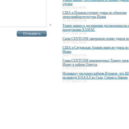
сделки
02.08.2026 06:41
США и Израиль готовят удары по объектам
энергоинфраструктуры Ирана
01.08.2026 09:26
*
Трамп заявил о достижении договоренности 
разоружении ХАМАС
31.07.2026 06:46
Силы CENTCOM завершили серию ударов п
30.07.2026 06:46
США и Саудовская Аравия нанесли удары по
Ираке
29.07.2026 07:04
Глава CENTCOM рекомендовал Трампу прекр
Ирану в районе Ормуза
27.07.2026 07:29
Нетаньяху уведомил кабмин Израиля, что Ш
на выводе ЦАХАЛ из Газы, Сирии и Ливана
27.07.2026 07:26