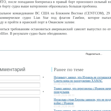
TO, после попадания боеприпаса в правый борт произошел сильный вз
 в борту судна выше ватерлинии образовалась большая пробоина.
альное командование ВС США на Ближнем Востоке (CENTCOM), 29 
коммерческое судно Lian Star под флагом Гамбии, которое пытал
ду и пройти в иранский порт в Оманском заливе.
ниться требованиям остановиться американский самолет выпустил по 
llfire. В результате судно было обездвижено.
Поделиться…
омментарий
Ранее по теме
Нетаньяху заявил, что Израиль не соглашалс
*
Совета мира по разоружению ХАМАС
05.08.2026 06:11
Трамп заявил, что переговоры с Ираном начн
*
понедельник
03.08.2026 06:11
Несколько стран Европы заявили, что не по
войне с Ираном
03.08.2026 06:06
Трамп заявил, что отказался от новых ударов