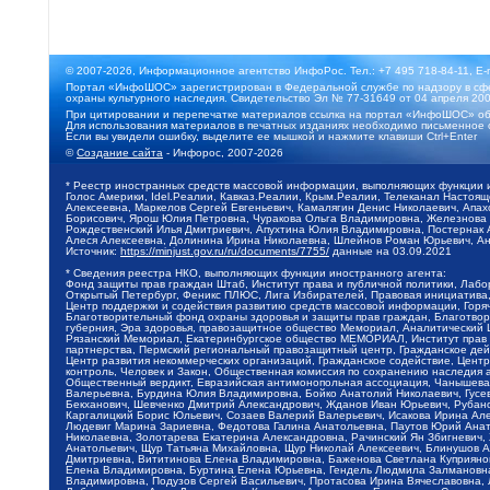
© 2007-2026, Информационное агентство ИнфоРос. Тел.: +7 495 718-84-11, E-
Портал «ИнфоШОС» зарегистрирован в Федеральной службе по надзору в сфе
охраны культурного наследия. Свидетельство Эл № 77-31649 от 04 апреля 200
При цитировании и перепечатке материалов ссылка на портал «ИнфоШОС» об
Для использования материалов в печатных изданиях необходимо письменное 
Если вы увидели ошибку, выделите ее мышкой и нажмите клавиши Ctrl+Enter
©
Создание сайта
- Инфорос, 2007-2026
* Реестр иностранных средств массовой информации, выполняющих функции 
Голос Америки, Idel.Реалии, Кавказ.Реалии, Крым.Реалии, Телеканал Настоя
Алексеевна, Маркелов Сергей Евгеньевич, Камалягин Денис Николаевич, Апах
Борисович, Ярош Юлия Петровна, Чуракова Ольга Владимировна, Железнова М
Рождественский Илья Дмитриевич, Апухтина Юлия Владимировна, Постернак Ал
Алеся Алексеевна, Долинина Ирина Николаевна, Шлейнов Роман Юрьевич, Ани
Источник:
https://minjust.gov.ru/ru/documents/7755/
данные на
03.09.2021
* Сведения реестра НКО, выполняющих функции иностранного агента:
Фонд защиты прав граждан Штаб, Институт права и публичной политики, Лаб
Открытый Петербург, Феникс ПЛЮС, Лига Избирателей, Правовая инициатива, 
Центр поддержки и содействия развитию средств массовой информации, Горя
Благотворительный фонд охраны здоровья и защиты прав граждан, Благотвори
губерния, Эра здоровья, правозащитное общество Мемориал, Аналитический 
Рязанский Мемориал, Екатеринбургское общество МЕМОРИАЛ, Институт прав ч
партнерства, Пермский региональный правозащитный центр, Гражданское де
Центр развития некоммерческих организаций, Гражданское содействие, Цент
контроль, Человек и Закон, Общественная комиссия по сохранению наследия
Общественный вердикт, Евразийская антимонопольная ассоциация, Чанышева 
Валерьевна, Бурдина Юлия Владимировна, Бойко Анатолий Николаевич, Гусев
Бекханович, Шевченко Дмитрий Александрович, Жданов Иван Юрьевич, Рубано
Каргалицкий Борис Юльевич, Созаев Валерий Валерьевич, Исакова Ирина Ал
Людевиг Марина Зариевна, Федотова Галина Анатольевна, Паутов Юрий Анато
Николаевна, Золотарева Екатерина Александровна, Рачинский Ян Збигневич
Анатольевич, Щур Татьяна Михайловна, Щур Николай Алексеевич, Блинушов 
Дмитриевна, Вититинова Елена Владимировна, Баженова Светлана Куприяновн
Елена Владимировна, Буртина Елена Юрьевна, Гендель Людмила Залмановна,
Владимировна, Подузов Сергей Васильевич, Протасова Ирина Вячеславовна, 