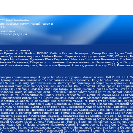
mail:
info@infoshos.ru
ре массовых коммуникаций, связи и
8 г.
язательна.
согласие редакции
иностранного агента:
щее Время, Azatliq Radiosi, PCE/PC, Сибирь.Реалии, Фактограф, Север.Реалии, Радио Св
ончич Дарья Александровна, Medusa Project, Первое антикоррупционное СМИ, VTimes.io, 
ария Михайловна, Лукьянова Юлия Сергеевна, Маетная Елизавета Витальевна, The Insid
ексей Евгеньевич, Общество с ограниченной ответственностью Телеканал Дождь, Петров 
н Роман Александрович, Великовский Дмитрий Александрович, Альтаир 2021, Ромашки мо
оратория социальных наук, Фонд по борьбе с коррупцией, Альянс врачей, НАСИЛИЮ.НЕТ, 
Гражданская инициатива против экологической преступности, Фонд борьбы с коррупцией,
чая Линия, В защиту прав заключенных, Институт глобализации и социальных движений,
тельный фонд помощи осужденным и их семьям, Фонд Тольятти, Новое время, Серебряная т
Центр Юрия Левады, Издательство Парк Гагарина, Фонд имени Андрея Рылькова, Сфера, 
еловека, Фонд защиты гласности, Российский исследовательский центр по правам челове
йствие, Центр независимых социологических исследований, Сутяжник, АКАДЕМИЯ ПО ПР
р Трансперенси Интернешнл-Р, Центр Защиты Прав Средств Массовой Информации, Институ
 академика Сахарова, Информационное агентство МЕМО. РУ, Институт региональной пресс
Лилия Айратовна, Сидорович Ольга Борисовна, Таранова Юлия Николаевна, Туровский Ал
а Ольга Андреевна, Дугин Сергей Георгиевич, Пивоваров Андрей Сергеевич, Писемский Е
в Роман Викторович, Шарипков Олег Викторович, Мальсагов Муса Асланович, Мошель Ири
ександровна, Исламов Тимур Рифгатович, Романова Ольга Евгеньевна, Щаров Сергей Але
льевич, Верховский Александр Маркович, Пислакова-Паркер Марина Петровна, Кочеткова
, Жемкова Елена Борисовна, Гудков Лев Дмитриевич, Илларионова Юлия Юрьевна, Саранг
Андрей Юрьевич, Мосин Алексей Геннадьевич, Гефтер Валентин Михайлович, Симонов Але
а, Исаев Сергей Владимирович, Максимов Сергей Владимирович, Беляев Сергей Иванович
 Кокорина Екатерина Алексеевна, Шуманов Илья Вячеславович, Арапова Галина Юрьевна
Литинский Леонид Борисович, Лукашевский Сергей Маркович, Бахмин Вячеслав Иванович,