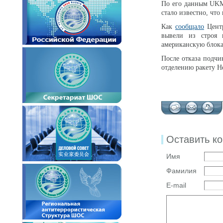
По его данным UKM
стало известно, что
Как
сообщало
Центр
вывели из строя 
американскую блока
После отказа подчи
отделению ракету He
Оставить к
Имя
Фамилия
E-mail