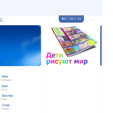
RU
EN
CN
С"
Непал
2
Катманду
Катар
2
Доха
Мальдивы
2
Мале
Турция
2
Анкара