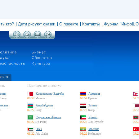
сть кто?
Дети рисуют сказки
О проекте
Контакты
Журнал "ИнфоШО
оиск
ли:
Партнеры по диалогу:
олия
Королевство Бахрейн
Армения
Батор
06:52
Манама
06:52
Ереван
06:5
нистан
Азербайджан
Египет
л
07:22
Баку
05:22
Каир
06:2
Саудовская Аравия
Кувейт
06:22
Эр-Рияд
06:22
Эль-Кувейт
06:2
ОАЭ
Мьянма
06:22
Абу-Даби
06:22
Нейпьидо
05:2