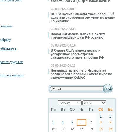
логистический центр "Новой почты"
05.08.2026 08:07
ВС РФ ночью нанесли массированный
удар высокоточным оружием по целям
на Украине
о полном
05.08.2026 06:34
Посол Пакистана заявил о визите
премьера Шарифа в РФ осенью
о Ирану
05.08.2026 06:16
 объектам в
В Сенате США приостановили
ускоренное рассмотрение
санкционного пакета против РФ
атить удары по
05.08.2026 06:11
Нетаньяху заявил, что Израиль не
соглашался с планом Совета мира по
таты настаивают
разоружению ХАМАС
Пн
Вт
Ср
Чт
Пт
Сб
Вс
1
2
3
4
5
6
7
8
9
10
11
12
13
14
15
16