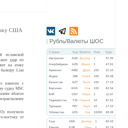
атаку США
Рубль/Валюты ШОС
Страна
Код
Валюта
Ном.
Курс
й исламской
Австралия
AUD
Доллар
1
57.05
анес удар по
Азербайджан
AZN
Манат
1
47.61
вет на атаку
балкеру Lian
Армения
AMD
Драм
100
22.10
Индия
INR
Рупия
100
85.08
Казахстан
KZT
Тенге
100
17.15
ыл нанесен с
му судну MSC
Киргизия
KGS
Сом
100
92.54
аливе вблизи
КНР
CNY
Юань
1
11.97
зраильскому
Таджикистан
TJS
Сомони
10
87.61
Турецкая
TRY
Лира
10
17.03
TO) получило
Узбекистан
UZS
Сум
10000
68.08
о-востоку от
Cша
USD
Доллар
1
80.93
Eвропа
EUR
Евро
1
93.19