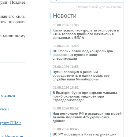
рыв. Позднее
Официальный курс ЦБ России
Новости
мая его силы
ось прорвать
05.08.2026 17:03
Китай усилил контроль за экспортом в
США товаров двойного назначения,
его машинному
связанных с БПЛА
05.08.2026 16:58
ВС России взяли под контроль два
населенных пункта в зоне
спецоперации
05.08.2026 16:55
Путин сообщил о решении
сосредоточить в одних руках все
службы тыла Минобороны
05.08.2026 16:52
В Екатеринбурге при взрыве машины
я с планом
погиб охранник гендиректора
"Уралдронзавода"
05.08.2026 08:52
утся в
Над регионами РФ и акваториями морей
за ночь поразили 475 украинских
дронов
ддержат США в
05.08.2026 08:45
ВС РФ поразили в Киеве крупнейший
 по Ирану ради