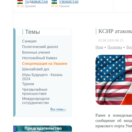
ТАДЖИКИСТАН
УЗБЕКИСТАН
07:22
Душанбе
07:22
Ташкент
КСИР атакова
Темы
02.06.2026 06:15
Санкции
Политический диалог
Иран
Политика
Воо
Военные учения
Неспокойный Кавказ
Спецоперация на Украине
Шанхайский дух
Игры Будущего - Казань
2024
Туризм
Чрезвычайные
происшествия
Международное
сотрудничество
Все темы »
Ранее в понедель
сообщение об инци
иракского порта Ум