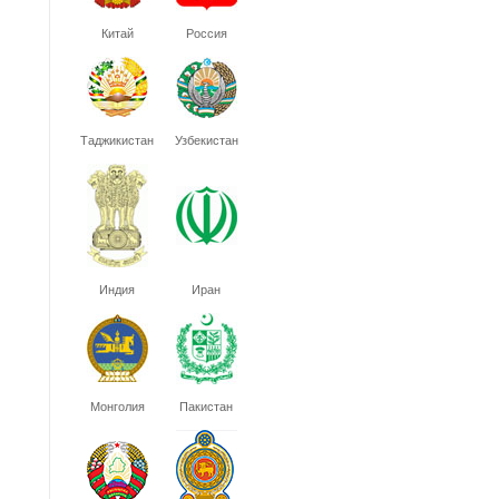
Китай
Россия
Таджикистан
Узбекистан
Индия
Иран
Монголия
Пакистан