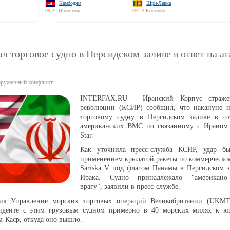
Камбоджа
Шри-Ланка
09:22
Пномпень
09:22
Коломбо
л торговое судно в Персидском заливе в ответ на 
руженный конфликт
INTERFAX.RU - Иранский Корпус страже
революции (КСИР) сообщил, что накануне н
торговому судну в Персидском заливе в от
американских ВМС по связанному с Ираном 
Star.
Как уточнила пресс-служба КСИР, удар б
применением крылатой ракеты по коммерческо
Sariska V под флагом Панамы в Персидском з
Ирака. Судно принадлежало "американо-и
врагу", заявили в пресс-службе.
ник Управление морских торговых операций Великобритании (UKM
денте с этим грузовым судном примерно в 40 морских милях к юг
м-Каср, откуда оно вышло.