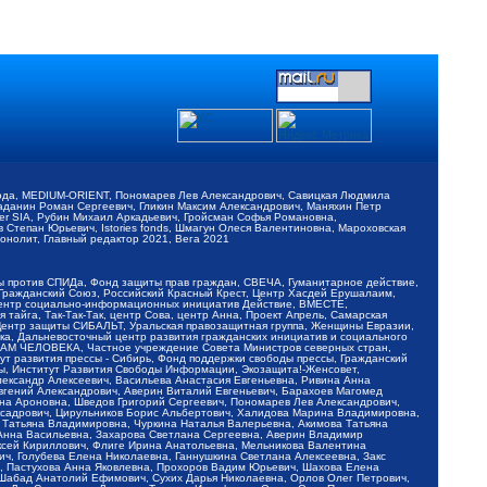
обода, MEDIUM-ORIENT, Пономарев Лев Александрович, Савицкая Людмила
Баданин Роман Сергеевич, Гликин Максим Александрович, Маняхин Петр
er SIA, Рубин Михаил Аркадьевич, Гройсман Софья Романовна,
Степан Юрьевич, Istories fonds, Шмагун Олеся Валентиновна, Мароховская
нолит, Главный редактор 2021, Вега 2021
Мы против СПИДа, Фонд защиты прав граждан, СВЕЧА, Гуманитарное действие,
 Гражданский Союз, Российский Красный Крест, Центр Хасдей Ерушалаим,
 Центр социально-информационных инициатив Действие, ВМЕСТЕ,
айга, Так-Так-Так, центр Сова, центр Анна, Проект Апрель, Самарская
Центр защиты СИБАЛЬТ, Уральская правозащитная группа, Женщины Евразии,
ка, Дальневосточный центр развития гражданских инициатив и социального
АВАМ ЧЕЛОВЕКА, Частное учреждение Совета Министров северных стран,
т развития прессы - Сибирь, Фонд поддержки свободы прессы, Гражданский
ы, Институт Развития Свободы Информации, Экозащита!-Женсовет,
ександр Алексеевич, Васильева Анастасия Евгеньевна, Ривина Анна
вгений Александрович, Аверин Виталий Евгеньевич, Барахоев Магомед
на Ароновна, Шведов Григорий Сергеевич, Пономарев Лев Александрович,
ксадрович, Цирульников Борис Альбертович, Халидова Марина Владимировна,
 Татьяна Владимировна, Чуркина Наталья Валерьевна, Акимова Татьяна
 Анна Васильевна, Захарова Светлана Сергеевна, Аверин Владимир
ксей Кириллович, Флиге Ирина Анатольевна, Мельникова Валентина
, Голубева Елена Николаевна, Ганнушкина Светлана Алексеевна, Закс
, Пастухова Анна Яковлевна, Прохоров Вадим Юрьевич, Шахова Елена
 Шабад Анатолий Ефимович, Сухих Дарья Николаевна, Орлов Олег Петрович,