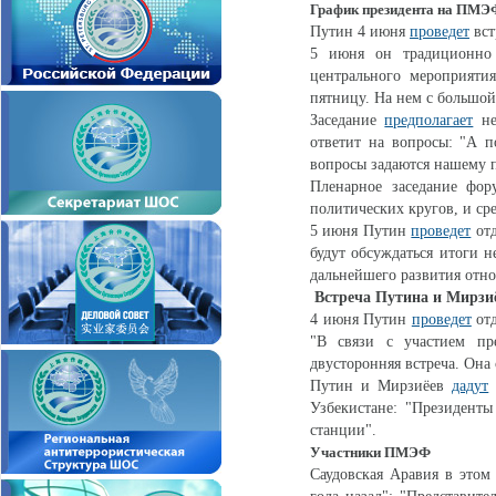
График президента на ПМЭ
Путин 4 июня
проведет
вст
5 июня он традиционно 
центрального мероприятия
пятницу. На нем с большой
Заседание
предполагает
не
ответит на вопросы: "А п
вопросы задаются нашему 
Пленарное заседание фор
политических кругов, и ср
5 июня Путин
проведет
отд
будут обсуждаться итоги н
дальнейшего развития отн
Встреча Путина и Мирзи
4 июня Путин
проведет
отд
"В связи с участием пре
двусторонняя встреча. Она
Путин и Мирзиёев
дадут
Узбекистане: "Президенты
станции".
Участники ПМЭФ
Саудовская Аравия в этом