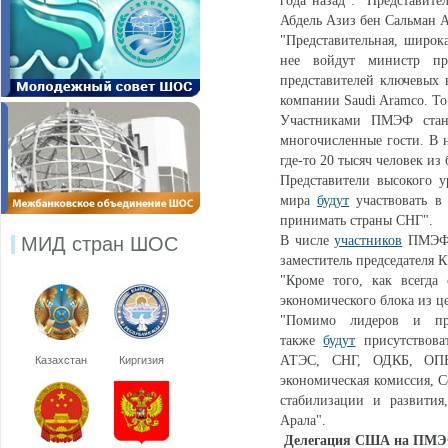
года назад": "Представит
Абдель Азиз бен Сальман А
"Представительная, широк
нее войдут министр пр
представителей ключевых в
компании Saudi Aramco. То
Участниками ПМЭФ стану
многочисленные гости. В 
где-то 20 тысяч человек из 
Представители высокого у
мира
будут
участвовать в
принимать страны СНГ".
МИД стран ШОС
В числе
участников
ПМЭФ п
заместитель председателя К
"Кроме того, как всегда 
экономического блока из це
"Помимо лидеров и пре
также
будут
присутствова
АТЭС, СНГ, ОДКБ, ОПЕК
Казахстан
Киргизия
экономическая комиссия, С
стабилизации и развити
Арала".
Делегация США на ПМ