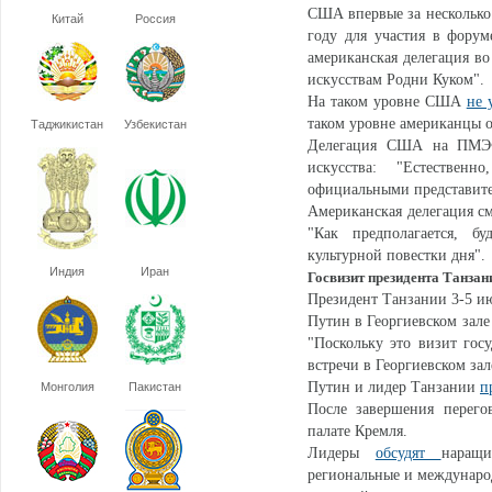
США впервые за несколько
Китай
Россия
году для участия в форум
американская делегация в
искусствам Родни Куком".
На таком уровне США
не 
таком уровне американцы от
Таджикистан
Узбекистан
Делегация США на ПМЭФ
искусства: "Естествен
официальными представите
Американская делегация см
"Как предполагается, б
культурной повестки дня".
Индия
Иран
Госвизит президента Танзан
Президент Танзании 3-5 
Путин в Георгиевском зал
"Поскольку это визит гос
встречи в Георгиевском зал
Путин и лидер Танзании
п
Монголия
Пакистан
После завершения перего
палате Кремля.
Лидеры
обсудят
наращи
региональные и международ