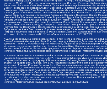
Массовой Информации, Институт развития прессы - Сибирь, Фонд поддержки свободы 
агентство МЕМО. РУ, Институт региональной прессы, Институт Развития Свободы Инф
Борисовна, Таранова Юлия Николаевна, Туровский Александр Алексеевич, Васильева 
Сергей Георгиевич, Пивоваров Андрей Сергеевич, Писемский Евгений Александрович,
Викторович, Шарипков Олег Викторович, Мальсагов Муса Асланович, Мошель Ирина Ар
Александровна, Исламов Тимур Рифгатович, Романова Ольга Евгеньевна, Щаров Серг
Паутов Юрий Анатольевич, Верховский Александр Маркович, Пислакова-Паркер Марина
Рачинский Ян Збигневич, Жемкова Елена Борисовна, Гудков Лев Дмитриевич, Иллари
Николай Алексеевич, Блинушов Андрей Юрьевич, Мосин Алексей Геннадьевич, Гефтер
Владимировна, Баженова Светлана Куприяновна, Исаев Сергей Владимирович, Максим
Буртина Елена Юрьевна, Гендель Людмила Залмановна, Кокорина Екатерина Алексеев
Подузов Сергей Васильевич, Протасова Ирина Вячеславовна, Литинский Леонид Борис
Добровольская Анна Дмитриевна, Королева Александра Евгеньевна, Смирнов Владими
Петрович, Полякова Мара Федоровна, Резник Генри Маркович, Захаров Герман Конста
Источник:
http://unro.minjust.ru/NKOForeignAgent.aspx
данные на
28.08.2021
* Единый федеральный список организаций, в том числе иностранных и международны
Высший военный Маджлисуль Шура, Конгресс народов Ичкерии и Дагестана, Аль-Каида, 
Движение Талибан, Исламская партия Туркестана, Общество социальных реформ, Общес
Исламское государство, Джабха аль-Нусра ли-Ахль аш-Шам, Народное ополчение имен
Чистопольский Джамаат, Рохнамо ба суи давлати исломи, Террористическое сообщест
Источник:
http://nac.gov.ru/terroristicheskie-i-ekstremistskie-organizacii-i-materialy.html
данные
* Перечень общественных объединений и религиозных организаций в отношении котор
Национал-большевистская партия, ВЕК РА, Рада земли Кубанской Духовно Родовой Де
Староверов-Инглингов, Нурджулар, К Богодержавию, Таблиги Джамаат, Русское наци
славян, Ат-Такфир Валь-Хиджра, Пит Буль, Национал-социалистическая рабочая парт
Череповца, Духовно-Родовая Держава Русь, Русское национальное единство, Древнер
Кровь и Честь, О свободе совести и о религиозных объединениях, Омская организаци
религиозная организация п. Боровский, Община Коренного Русского народа Щелковског
организация «Братство», Свидетели Иеговы, О противодействии экстремистской деяте
болельщиков «Фирма», Молодежная правозащитная группа МПГ, Курсом Правды и Единен
республика Русь, Арестантское уголовное единство, Башкорт, Нация и свобода, W.H.С
прав граждан, Штабы Навального
Источник:
https://minjust.gov.ru/ru/documents/7822/
данные на
06.08.2021