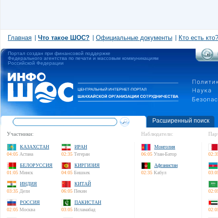
Главная
Что такое ШОС?
Официальные документы
Кто есть кто
Портал создан при финансовой поддержке
Федерального агентства по печати и массовым коммуникациям
Российской Федерации
Расширенный поиск
Участники:
Наблюдатели:
Пар
КАЗАХСТАН
ИРАН
Монголия
04:05
Астана
02:35
Тегеран
06:05
Улан-Батор
02:3
БЕЛОРУССИЯ
КИРГИЗИЯ
Афганистан
01:05
Минск
04:05
Бишкек
02:35
Кабул
03:0
ИНДИЯ
КИТАЙ
03:35
Дели
06:05
Пекин
02:0
РОССИЯ
ПАКИСТАН
02:05
Москва
03:05
Исламабад
02:0