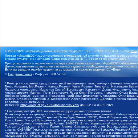
© 2007-2026, Информационное агентство ИнфоРос. Тел.: +7 495 718-84-11, E-mail:
info
Портал «ИнфоШОС» зарегистрирован в Федеральной службе по надзору в сфере массо
охраны культурного наследия. Свидетельство Эл № 77-31649 от 04 апреля 2008 г.
При цитировании и перепечатке материалов ссылка на портал «ИнфоШОС» обязательн
Для использования материалов в печатных изданиях необходимо письменное согласие
Если вы увидели ошибку, выделите ее мышкой и нажмите клавиши Ctrl+Enter
©
Создание сайта
- Инфорос, 2007-2026
* Реестр иностранных средств массовой информации, выполняющих функции иностранн
Голос Америки, Idel.Реалии, Кавказ.Реалии, Крым.Реалии, Телеканал Настоящее Время
Людмила Алексеевна, Маркелов Сергей Евгеньевич, Камалягин Денис Николаевич, Апах
Александрович, Маняхин Петр Борисович, Ярош Юлия Петровна, Чуракова Ольга Влади
Гройсман Софья Романовна, Рождественский Илья Дмитриевич, Апухтина Юлия Владимир
Шмагун Олеся Валентиновна, Мароховская Алеся Алексеевна, Долинина Ирина Никола
редактор 2021, Вега 2021
Источник:
https://minjust.gov.ru/ru/documents/7755/
данные на
03.09.2021
* Сведения реестра НКО, выполняющих функции иностранного агента:
Фонд защиты прав граждан Штаб, Институт права и публичной политики, Лаборатория
Гуманитарное действие, Открытый Петербург, Феникс ПЛЮС, Лига Избирателей, Правов
Крест, Центр Хасдей Ерушалаим, Центр поддержки и содействия развитию средств мас
информационных инициатив Действие, ВМЕСТЕ, Благотворительный фонд охраны здоров
Так, центр Сова, центр Анна, Проект Апрель, Самарская губерния, Эра здоровья, пр
защиты СИБАЛЬТ, Уральская правозащитная группа, Женщины Евразии, Рязанский Мемо
человека, Дальневосточный центр развития гражданских инициатив и социального пар
АКАДЕМИЯ ПО ПРАВАМ ЧЕЛОВЕКА, Частное учреждение Совета Министров северных стр