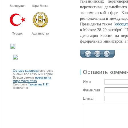
танзанийских переговор
Белорусия
Шри-Ланка
перспективы дальнейшего
экономической сфере. Ко
региональным и междунар
Президенты также "
обсудя
в Москве 28-29 октября": "
Турция
Афганистан
Делегация России на пер
федеральных министров, а 
Острые козырьки
смотреть
Оставить комме
онлайн все сезоны и серии.
Всегда свежие
новости из
мира WordPress
Имя
Смотреть
Танцы на ТНТ
бесплатно
Фамилия
E-mail