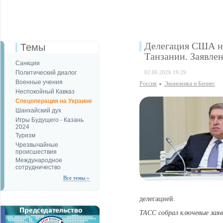
Делегация США на
Темы
Танзании. Заявле
Санкции
Политический диалог
02.06.2026 19:29
Военные учения
Россия
Экономика и Бизнес
Неспокойный Кавказ
Спецоперация на Украине
Шанхайский дух
Игры Будущего - Казань
2024
Туризм
Чрезвычайные
происшествия
Международное
сотрудничество
Все темы »
делегацией.
ТАСС собрал ключевые зая