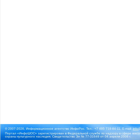
© 2007-2026, Информационное агентство ИнфоРос. Тел.: +7 495 718-84-11, E-mail:
info
Портал «ИнфоШОС» зарегистрирован в Федеральной службе по надзору в сфере массо
охраны культурного наследия. Свидетельство Эл № 77-31649 от 04 апреля 2008 г.