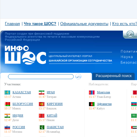
Главная
Что такое ШОС?
Официальные документы
Кто есть кто
Портал создан при финансовой поддержке
Федерального агентства по печати и массовым коммуникациям
Российской Федерации
Расширенный поиск
Участники:
Наблюдатели:
Пар
КАЗАХСТАН
ИРАН
Монголия
13:17
Астана
11:47
Тегеран
15:17
Улан-Батор
11:4
БЕЛОРУССИЯ
КИРГИЗИЯ
Афганистан
10:17
Минск
13:17
Бишкек
11:47
Кабул
12:1
ИНДИЯ
КИТАЙ
12:47
Дели
15:17
Пекин
11:1
РОССИЯ
ПАКИСТАН
11:17
Москва
12:17
Исламабад
11:1