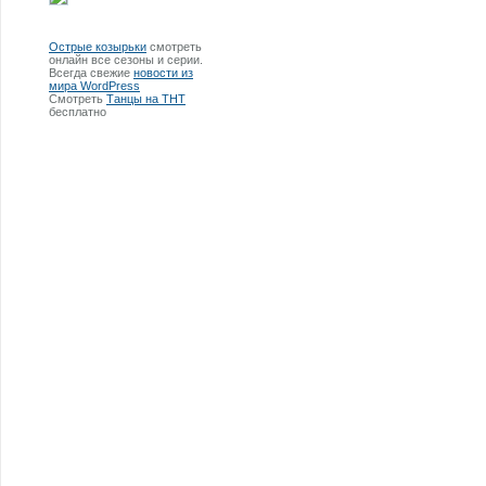
Острые козырьки
смотреть
онлайн все сезоны и серии.
Всегда свежие
новости из
мира WordPress
Смотреть
Танцы на ТНТ
бесплатно