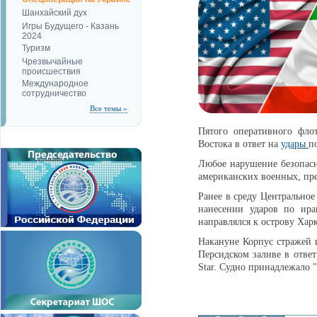
Шанхайский дух
Игры Будущего - Казань
2024
Туризм
Чрезвычайные
происшествия
Международное
сотрудничество
Все темы »
Пятого оперативного фл
Востока в ответ на
удары
п
Любое нарушение безопасн
американских военных, пр
Ранее в среду Центральн
нанесении ударов по ира
направлялся к острову Харк
Накануне Корпус стражей
Персидском заливе в отве
Star. Судно принадлежало 