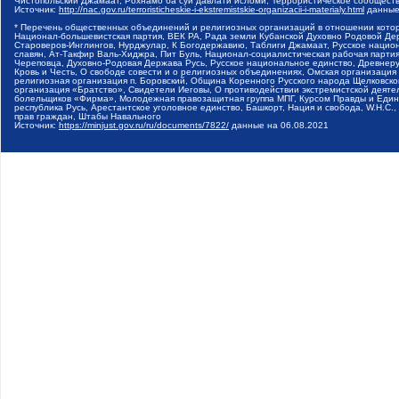
Чистопольский Джамаат, Рохнамо ба суи давлати исломи, Террористическое сообщест
Источник:
http://nac.gov.ru/terroristicheskie-i-ekstremistskie-organizacii-i-materialy.html
данные
* Перечень общественных объединений и религиозных организаций в отношении котор
Национал-большевистская партия, ВЕК РА, Рада земли Кубанской Духовно Родовой Де
Староверов-Инглингов, Нурджулар, К Богодержавию, Таблиги Джамаат, Русское наци
славян, Ат-Такфир Валь-Хиджра, Пит Буль, Национал-социалистическая рабочая парт
Череповца, Духовно-Родовая Держава Русь, Русское национальное единство, Древнер
Кровь и Честь, О свободе совести и о религиозных объединениях, Омская организаци
религиозная организация п. Боровский, Община Коренного Русского народа Щелковског
организация «Братство», Свидетели Иеговы, О противодействии экстремистской деяте
болельщиков «Фирма», Молодежная правозащитная группа МПГ, Курсом Правды и Единен
республика Русь, Арестантское уголовное единство, Башкорт, Нация и свобода, W.H.С
прав граждан, Штабы Навального
Источник:
https://minjust.gov.ru/ru/documents/7822/
данные на
06.08.2021