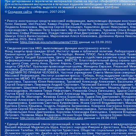
При цитировании и перепечатке материалов ссылка на портал «ИнфоШОС» обязательн
Для использования материалов в печатных изданиях необходимо письменное согласие
Если вы увидели ошибку, выделите ее мышкой и нажмите клавиши Ctrl+Enter
©
Создание сайта
- Инфорос, 2007-2026
* Реестр иностранных средств массовой информации, выполняющих функции иностранн
Голос Америки, Idel.Реалии, Кавказ.Реалии, Крым.Реалии, Телеканал Настоящее Время
Людмила Алексеевна, Маркелов Сергей Евгеньевич, Камалягин Денис Николаевич, Апах
Александрович, Маняхин Петр Борисович, Ярош Юлия Петровна, Чуракова Ольга Влади
Гройсман Софья Романовна, Рождественский Илья Дмитриевич, Апухтина Юлия Владимир
Шмагун Олеся Валентиновна, Мароховская Алеся Алексеевна, Долинина Ирина Никола
редактор 2021, Вега 2021
Источник:
https://minjust.gov.ru/ru/documents/7755/
данные на
03.09.2021
* Сведения реестра НКО, выполняющих функции иностранного агента:
Фонд защиты прав граждан Штаб, Институт права и публичной политики, Лаборатория
Гуманитарное действие, Открытый Петербург, Феникс ПЛЮС, Лига Избирателей, Правов
Крест, Центр Хасдей Ерушалаим, Центр поддержки и содействия развитию средств мас
информационных инициатив Действие, ВМЕСТЕ, Благотворительный фонд охраны здоров
Так, центр Сова, центр Анна, Проект Апрель, Самарская губерния, Эра здоровья, пр
защиты СИБАЛЬТ, Уральская правозащитная группа, Женщины Евразии, Рязанский Мемо
человека, Дальневосточный центр развития гражданских инициатив и социального пар
АКАДЕМИЯ ПО ПРАВАМ ЧЕЛОВЕКА, Частное учреждение Совета Министров северных стр
Массовой Информации, Институт развития прессы - Сибирь, Фонд поддержки свободы 
агентство МЕМО. РУ, Институт региональной прессы, Институт Развития Свободы Инф
Борисовна, Таранова Юлия Николаевна, Туровский Александр Алексеевич, Васильева 
Сергей Георгиевич, Пивоваров Андрей Сергеевич, Писемский Евгений Александрович,
Викторович, Шарипков Олег Викторович, Мальсагов Муса Асланович, Мошель Ирина Ар
Александровна, Исламов Тимур Рифгатович, Романова Ольга Евгеньевна, Щаров Серг
Паутов Юрий Анатольевич, Верховский Александр Маркович, Пислакова-Паркер Марина
Рачинский Ян Збигневич, Жемкова Елена Борисовна, Гудков Лев Дмитриевич, Иллари
Николай Алексеевич, Блинушов Андрей Юрьевич, Мосин Алексей Геннадьевич, Гефтер
Владимировна, Баженова Светлана Куприяновна, Исаев Сергей Владимирович, Максим
Буртина Елена Юрьевна, Гендель Людмила Залмановна, Кокорина Екатерина Алексеев
Подузов Сергей Васильевич, Протасова Ирина Вячеславовна, Литинский Леонид Борис
Добровольская Анна Дмитриевна, Королева Александра Евгеньевна, Смирнов Владими
Петрович, Полякова Мара Федоровна, Резник Генри Маркович, Захаров Герман Конста
Источник:
http://unro.minjust.ru/NKOForeignAgent.aspx
данные на
28.08.2021
* Единый федеральный список организаций, в том числе иностранных и международны
Высший военный Маджлисуль Шура, Конгресс народов Ичкерии и Дагестана, Аль-Каида, 
Движение Талибан, Исламская партия Туркестана, Общество социальных реформ, Общес
Исламское государство, Джабха аль-Нусра ли-Ахль аш-Шам, Народное ополчение имен