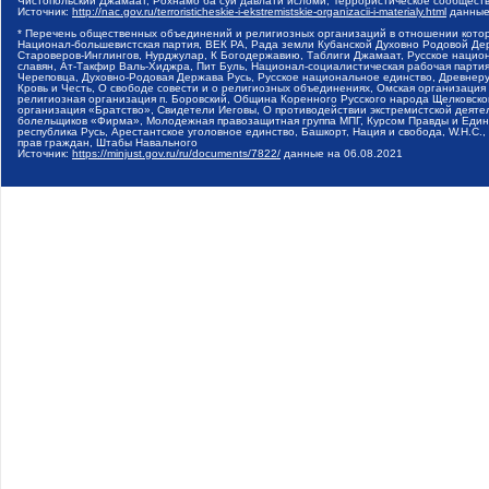
Чистопольский Джамаат, Рохнамо ба суи давлати исломи, Террористическое сообщест
Источник:
http://nac.gov.ru/terroristicheskie-i-ekstremistskie-organizacii-i-materialy.html
данные
* Перечень общественных объединений и религиозных организаций в отношении котор
Национал-большевистская партия, ВЕК РА, Рада земли Кубанской Духовно Родовой Де
Староверов-Инглингов, Нурджулар, К Богодержавию, Таблиги Джамаат, Русское наци
славян, Ат-Такфир Валь-Хиджра, Пит Буль, Национал-социалистическая рабочая парт
Череповца, Духовно-Родовая Держава Русь, Русское национальное единство, Древнер
Кровь и Честь, О свободе совести и о религиозных объединениях, Омская организаци
религиозная организация п. Боровский, Община Коренного Русского народа Щелковског
организация «Братство», Свидетели Иеговы, О противодействии экстремистской деяте
болельщиков «Фирма», Молодежная правозащитная группа МПГ, Курсом Правды и Единен
республика Русь, Арестантское уголовное единство, Башкорт, Нация и свобода, W.H.С
прав граждан, Штабы Навального
Источник:
https://minjust.gov.ru/ru/documents/7822/
данные на
06.08.2021