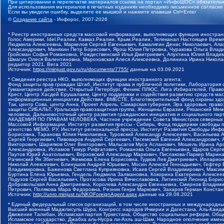
При цитировании и перепечатке материалов ссылка на портал «ИнфоШОС» обязательн
Для использования материалов в печатных изданиях необходимо письменное согласие
Если вы увидели ошибку, выделите ее мышкой и нажмите клавиши Ctrl+Enter
©
Создание сайта
- Инфорос, 2007-2026
* Реестр иностранных средств массовой информации, выполняющих функции иностранн
Голос Америки, Idel.Реалии, Кавказ.Реалии, Крым.Реалии, Телеканал Настоящее Время
Людмила Алексеевна, Маркелов Сергей Евгеньевич, Камалягин Денис Николаевич, Апах
Александрович, Маняхин Петр Борисович, Ярош Юлия Петровна, Чуракова Ольга Влади
Гройсман Софья Романовна, Рождественский Илья Дмитриевич, Апухтина Юлия Владимир
Шмагун Олеся Валентиновна, Мароховская Алеся Алексеевна, Долинина Ирина Никола
редактор 2021, Вега 2021
Источник:
https://minjust.gov.ru/ru/documents/7755/
данные на
03.09.2021
* Сведения реестра НКО, выполняющих функции иностранного агента:
Фонд защиты прав граждан Штаб, Институт права и публичной политики, Лаборатория
Гуманитарное действие, Открытый Петербург, Феникс ПЛЮС, Лига Избирателей, Правов
Крест, Центр Хасдей Ерушалаим, Центр поддержки и содействия развитию средств мас
информационных инициатив Действие, ВМЕСТЕ, Благотворительный фонд охраны здоров
Так, центр Сова, центр Анна, Проект Апрель, Самарская губерния, Эра здоровья, пр
защиты СИБАЛЬТ, Уральская правозащитная группа, Женщины Евразии, Рязанский Мемо
человека, Дальневосточный центр развития гражданских инициатив и социального пар
АКАДЕМИЯ ПО ПРАВАМ ЧЕЛОВЕКА, Частное учреждение Совета Министров северных стр
Массовой Информации, Институт развития прессы - Сибирь, Фонд поддержки свободы 
агентство МЕМО. РУ, Институт региональной прессы, Институт Развития Свободы Инф
Борисовна, Таранова Юлия Николаевна, Туровский Александр Алексеевич, Васильева 
Сергей Георгиевич, Пивоваров Андрей Сергеевич, Писемский Евгений Александрович,
Викторович, Шарипков Олег Викторович, Мальсагов Муса Асланович, Мошель Ирина Ар
Александровна, Исламов Тимур Рифгатович, Романова Ольга Евгеньевна, Щаров Серг
Паутов Юрий Анатольевич, Верховский Александр Маркович, Пислакова-Паркер Марина
Рачинский Ян Збигневич, Жемкова Елена Борисовна, Гудков Лев Дмитриевич, Иллари
Николай Алексеевич, Блинушов Андрей Юрьевич, Мосин Алексей Геннадьевич, Гефтер
Владимировна, Баженова Светлана Куприяновна, Исаев Сергей Владимирович, Максим
Буртина Елена Юрьевна, Гендель Людмила Залмановна, Кокорина Екатерина Алексеев
Подузов Сергей Васильевич, Протасова Ирина Вячеславовна, Литинский Леонид Борис
Добровольская Анна Дмитриевна, Королева Александра Евгеньевна, Смирнов Владими
Петрович, Полякова Мара Федоровна, Резник Генри Маркович, Захаров Герман Конста
Источник:
http://unro.minjust.ru/NKOForeignAgent.aspx
данные на
28.08.2021
* Единый федеральный список организаций, в том числе иностранных и международны
Высший военный Маджлисуль Шура, Конгресс народов Ичкерии и Дагестана, Аль-Каида, 
Движение Талибан, Исламская партия Туркестана, Общество социальных реформ, Общес
Исламское государство, Джабха аль-Нусра ли-Ахль аш-Шам, Народное ополчение имен