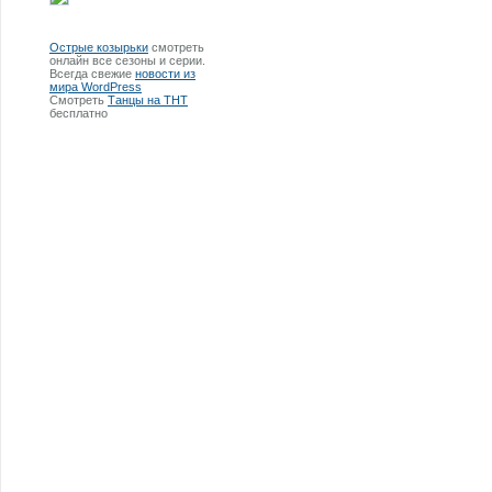
Острые козырьки
смотреть
онлайн все сезоны и серии.
Всегда свежие
новости из
мира WordPress
Смотреть
Танцы на ТНТ
бесплатно