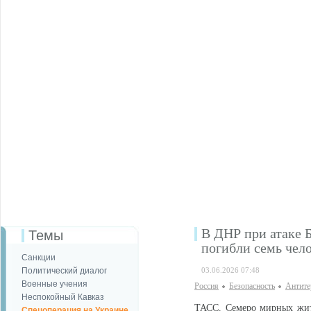
В ДНР при атаке 
Темы
погибли семь чел
Санкции
Политический диалог
03.06.2026 07:48
Военные учения
Россия
Безопаcность
Антите
Неспокойный Кавказ
ТАСС. Семеро мирных жит
Спецоперация на Украине