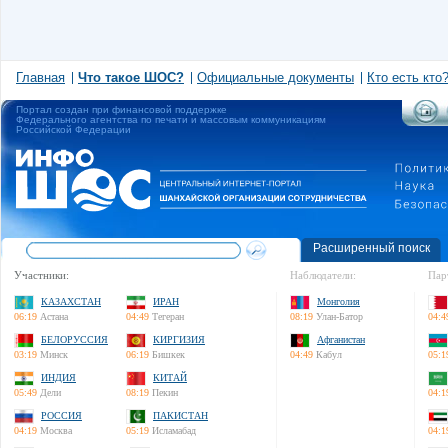
Главная
Что такое ШОС?
Официальные документы
Кто есть кто
Портал создан при финансовой поддержке
Федерального агентства по печати и массовым коммуникациям
Российской Федерации
Расширенный поиск
Участники:
Наблюдатели:
Пар
КАЗАХСТАН
ИРАН
Монголия
06:19
Астана
04:49
Тегеран
08:19
Улан-Батор
04:4
БЕЛОРУССИЯ
КИРГИЗИЯ
Афганистан
03:19
Минск
06:19
Бишкек
04:49
Кабул
05:1
ИНДИЯ
КИТАЙ
05:49
Дели
08:19
Пекин
04:1
РОССИЯ
ПАКИСТАН
04:19
Москва
05:19
Исламабад
04:1