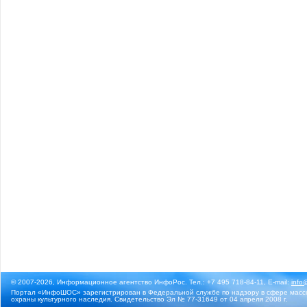
© 2007-2026, Информационное агентство ИнфоРос. Тел.: +7 495 718-84-11, E-mail:
info
Портал «ИнфоШОС» зарегистрирован в Федеральной службе по надзору в сфере массо
охраны культурного наследия. Свидетельство Эл № 77-31649 от 04 апреля 2008 г.