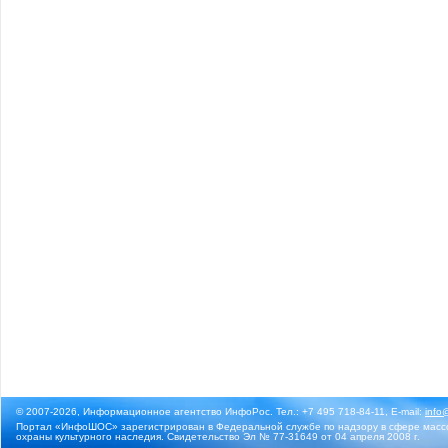
© 2007-2026, Информационное агентство ИнфоРос. Тел.: +7 495 718-84-11, E-mail:
info
Портал «ИнфоШОС» зарегистрирован в Федеральной службе по надзору в сфере массо
охраны культурного наследия. Свидетельство Эл № 77-31649 от 04 апреля 2008 г.