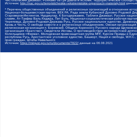
Чистопольский Джамаат, Рохнамо ба суи давлати исломи, Террористическое сообщест
Источник:
http://nac.gov.ru/terroristicheskie-i-ekstremistskie-organizacii-i-materialy.html
данные
* Перечень общественных объединений и религиозных организаций в отношении котор
Национал-большевистская партия, ВЕК РА, Рада земли Кубанской Духовно Родовой Де
Староверов-Инглингов, Нурджулар, К Богодержавию, Таблиги Джамаат, Русское наци
славян, Ат-Такфир Валь-Хиджра, Пит Буль, Национал-социалистическая рабочая парт
Череповца, Духовно-Родовая Держава Русь, Русское национальное единство, Древнер
Кровь и Честь, О свободе совести и о религиозных объединениях, Омская организаци
религиозная организация п. Боровский, Община Коренного Русского народа Щелковског
организация «Братство», Свидетели Иеговы, О противодействии экстремистской деяте
болельщиков «Фирма», Молодежная правозащитная группа МПГ, Курсом Правды и Единен
республика Русь, Арестантское уголовное единство, Башкорт, Нация и свобода, W.H.С
прав граждан, Штабы Навального
Источник:
https://minjust.gov.ru/ru/documents/7822/
данные на
06.08.2021