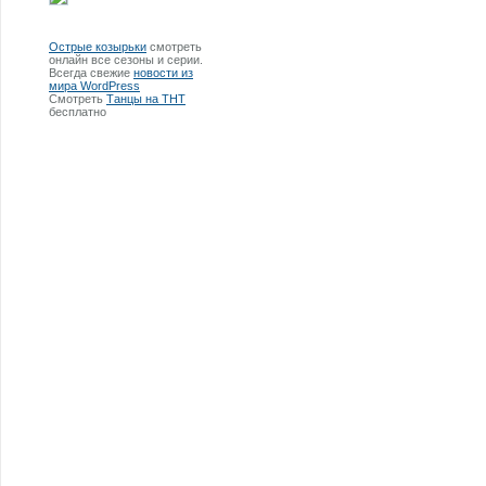
Острые козырьки
смотреть
онлайн все сезоны и серии.
Всегда свежие
новости из
мира WordPress
Смотреть
Танцы на ТНТ
бесплатно