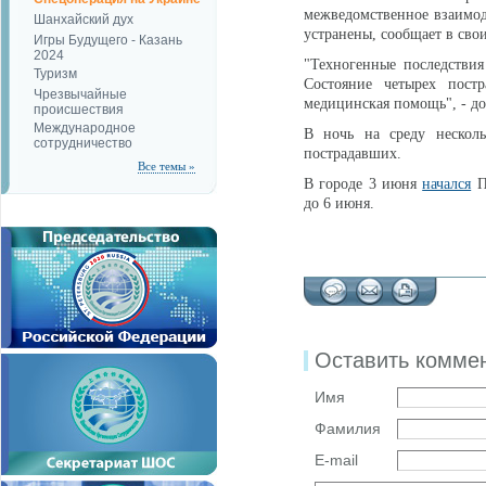
межведомственное взаимоде
Шанхайский дух
устранены, сообщает в свои
Игры Будущего - Казань
2024
"Техногенные последстви
Туризм
Состояние четырех постр
Чрезвычайные
медицинская помощь", - до
происшествия
Международное
В ночь на среду несколь
сотрудничество
пострадавших.
Все темы »
В городе 3 июня
начался
П
до 6 июня.
Оставить комме
Имя
Фамилия
E-mail