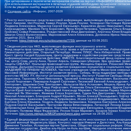
При цитировании и перепечатке материалов ссылка на портал «ИнфоШОС» обязательн
Для использования материалов в печатных изданиях необходимо письменное согласие
Если вы увидели ошибку, выделите ее мышкой и нажмите клавиши Ctrl+Enter
©
Создание сайта
- Инфорос, 2007-2026
* Реестр иностранных средств массовой информации, выполняющих функции иностранн
Голос Америки, Idel.Реалии, Кавказ.Реалии, Крым.Реалии, Телеканал Настоящее Время
Людмила Алексеевна, Маркелов Сергей Евгеньевич, Камалягин Денис Николаевич, Апах
Александрович, Маняхин Петр Борисович, Ярош Юлия Петровна, Чуракова Ольга Влади
Гройсман Софья Романовна, Рождественский Илья Дмитриевич, Апухтина Юлия Владимир
Шмагун Олеся Валентиновна, Мароховская Алеся Алексеевна, Долинина Ирина Никола
редактор 2021, Вега 2021
Источник:
https://minjust.gov.ru/ru/documents/7755/
данные на
03.09.2021
* Сведения реестра НКО, выполняющих функции иностранного агента:
Фонд защиты прав граждан Штаб, Институт права и публичной политики, Лаборатория
Гуманитарное действие, Открытый Петербург, Феникс ПЛЮС, Лига Избирателей, Правов
Крест, Центр Хасдей Ерушалаим, Центр поддержки и содействия развитию средств мас
информационных инициатив Действие, ВМЕСТЕ, Благотворительный фонд охраны здоров
Так, центр Сова, центр Анна, Проект Апрель, Самарская губерния, Эра здоровья, пр
защиты СИБАЛЬТ, Уральская правозащитная группа, Женщины Евразии, Рязанский Мемо
человека, Дальневосточный центр развития гражданских инициатив и социального пар
АКАДЕМИЯ ПО ПРАВАМ ЧЕЛОВЕКА, Частное учреждение Совета Министров северных стр
Массовой Информации, Институт развития прессы - Сибирь, Фонд поддержки свободы 
агентство МЕМО. РУ, Институт региональной прессы, Институт Развития Свободы Инф
Борисовна, Таранова Юлия Николаевна, Туровский Александр Алексеевич, Васильева 
Сергей Георгиевич, Пивоваров Андрей Сергеевич, Писемский Евгений Александрович,
Викторович, Шарипков Олег Викторович, Мальсагов Муса Асланович, Мошель Ирина Ар
Александровна, Исламов Тимур Рифгатович, Романова Ольга Евгеньевна, Щаров Серг
Паутов Юрий Анатольевич, Верховский Александр Маркович, Пислакова-Паркер Марина
Рачинский Ян Збигневич, Жемкова Елена Борисовна, Гудков Лев Дмитриевич, Иллари
Николай Алексеевич, Блинушов Андрей Юрьевич, Мосин Алексей Геннадьевич, Гефтер
Владимировна, Баженова Светлана Куприяновна, Исаев Сергей Владимирович, Максим
Буртина Елена Юрьевна, Гендель Людмила Залмановна, Кокорина Екатерина Алексеев
Подузов Сергей Васильевич, Протасова Ирина Вячеславовна, Литинский Леонид Борис
Добровольская Анна Дмитриевна, Королева Александра Евгеньевна, Смирнов Владими
Петрович, Полякова Мара Федоровна, Резник Генри Маркович, Захаров Герман Конста
Источник:
http://unro.minjust.ru/NKOForeignAgent.aspx
данные на
28.08.2021
* Единый федеральный список организаций, в том числе иностранных и международны
Высший военный Маджлисуль Шура, Конгресс народов Ичкерии и Дагестана, Аль-Каида, 
Движение Талибан, Исламская партия Туркестана, Общество социальных реформ, Общес
Исламское государство, Джабха аль-Нусра ли-Ахль аш-Шам, Народное ополчение имен