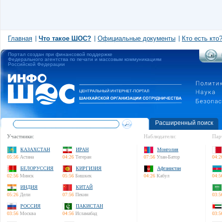
Главная
Что такое ШОС?
Официальные документы
Кто есть кто
Портал создан при финансовой поддержке
Федерального агентства по печати и массовым коммуникациям
Российской Федерации
Расширенный поиск
Участники:
Наблюдатели:
Пар
КАЗАХСТАН
ИРАН
Монголия
05:56
Астана
04:26
Тегеран
07:56
Улан-Батор
04:2
БЕЛОРУССИЯ
КИРГИЗИЯ
Афганистан
02:56
Минск
05:56
Бишкек
04:26
Кабул
04:5
ИНДИЯ
КИТАЙ
05:26
Дели
07:56
Пекин
03:5
РОССИЯ
ПАКИСТАН
03:56
Москва
04:56
Исламабад
03:5