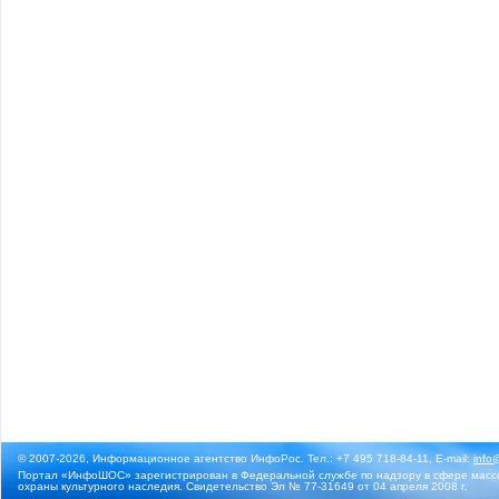
© 2007-2026, Информационное агентство ИнфоРос. Тел.: +7 495 718-84-11, E-mail:
info
Портал «ИнфоШОС» зарегистрирован в Федеральной службе по надзору в сфере массо
охраны культурного наследия. Свидетельство Эл № 77-31649 от 04 апреля 2008 г.