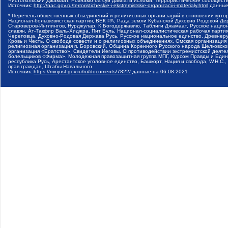
Чистопольский Джамаат, Рохнамо ба суи давлати исломи, Террористическое сообщест
Источник:
http://nac.gov.ru/terroristicheskie-i-ekstremistskie-organizacii-i-materialy.html
данные
* Перечень общественных объединений и религиозных организаций в отношении котор
Национал-большевистская партия, ВЕК РА, Рада земли Кубанской Духовно Родовой Де
Староверов-Инглингов, Нурджулар, К Богодержавию, Таблиги Джамаат, Русское наци
славян, Ат-Такфир Валь-Хиджра, Пит Буль, Национал-социалистическая рабочая парт
Череповца, Духовно-Родовая Держава Русь, Русское национальное единство, Древнер
Кровь и Честь, О свободе совести и о религиозных объединениях, Омская организаци
религиозная организация п. Боровский, Община Коренного Русского народа Щелковског
организация «Братство», Свидетели Иеговы, О противодействии экстремистской деяте
болельщиков «Фирма», Молодежная правозащитная группа МПГ, Курсом Правды и Единен
республика Русь, Арестантское уголовное единство, Башкорт, Нация и свобода, W.H.С
прав граждан, Штабы Навального
Источник:
https://minjust.gov.ru/ru/documents/7822/
данные на
06.08.2021