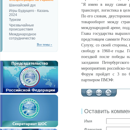
"Я имею в виду самые ра
Шанхайский дух
транспорт, логистика в цел
Игры Будущего - Казань
2024
По его словам, двусторонн
Туризм
товарооборот между стра
Чрезвычайные
международной арене, подд
происшествия
Глава государства вырази
Международное
сотрудничество
предстоящем саммите Росси
Все темы »
Сулуху, со своей стороны,
свободу в 1960-е годы. 
поездкой после победы н
заседании Петербургско
мероприятиях российско-та
Форум пройдет с 3 по 
партнером ПМЭФ.
Оставить комме
Имя
Фамилия