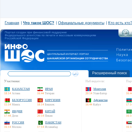
Главная
Что такое ШОС?
Официальные документы
Кто есть кто
Портал создан при финансовой поддержке
Федерального агентства по печати и массовым коммуникациям
Российской Федерации
Расширенный поиск
Участники:
Наблюдатели:
Пар
КАЗАХСТАН
ИРАН
Монголия
18:14
Астана
16:44
Тегеран
20:14
Улан-Батор
16:4
БЕЛОРУССИЯ
КИРГИЗИЯ
Афганистан
15:14
Минск
18:14
Бишкек
16:44
Кабул
17:1
ИНДИЯ
КИТАЙ
17:44
Дели
20:14
Пекин
16:1
РОССИЯ
ПАКИСТАН
16:14
Москва
17:14
Исламабад
16:1