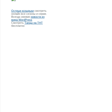
Острые козырьки
смотреть
онлайн все сезоны и серии.
Всегда свежие
новости из
мира WordPress
Смотреть
Танцы на ТНТ
бесплатно