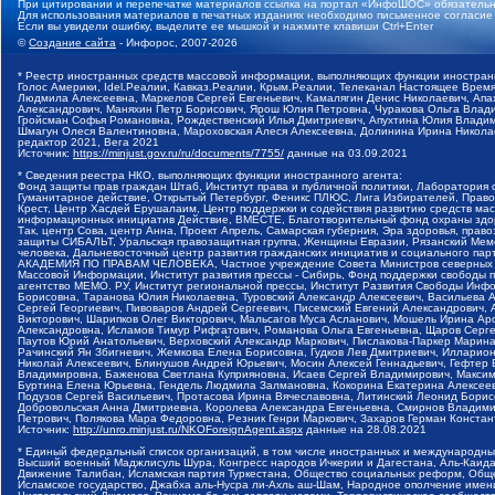
При цитировании и перепечатке материалов ссылка на портал «ИнфоШОС» обязательн
Для использования материалов в печатных изданиях необходимо письменное согласие
Если вы увидели ошибку, выделите ее мышкой и нажмите клавиши Ctrl+Enter
©
Создание сайта
- Инфорос, 2007-2026
* Реестр иностранных средств массовой информации, выполняющих функции иностранн
Голос Америки, Idel.Реалии, Кавказ.Реалии, Крым.Реалии, Телеканал Настоящее Время
Людмила Алексеевна, Маркелов Сергей Евгеньевич, Камалягин Денис Николаевич, Апах
Александрович, Маняхин Петр Борисович, Ярош Юлия Петровна, Чуракова Ольга Влади
Гройсман Софья Романовна, Рождественский Илья Дмитриевич, Апухтина Юлия Владимир
Шмагун Олеся Валентиновна, Мароховская Алеся Алексеевна, Долинина Ирина Никола
редактор 2021, Вега 2021
Источник:
https://minjust.gov.ru/ru/documents/7755/
данные на
03.09.2021
* Сведения реестра НКО, выполняющих функции иностранного агента:
Фонд защиты прав граждан Штаб, Институт права и публичной политики, Лаборатория
Гуманитарное действие, Открытый Петербург, Феникс ПЛЮС, Лига Избирателей, Правов
Крест, Центр Хасдей Ерушалаим, Центр поддержки и содействия развитию средств мас
информационных инициатив Действие, ВМЕСТЕ, Благотворительный фонд охраны здоров
Так, центр Сова, центр Анна, Проект Апрель, Самарская губерния, Эра здоровья, пр
защиты СИБАЛЬТ, Уральская правозащитная группа, Женщины Евразии, Рязанский Мемо
человека, Дальневосточный центр развития гражданских инициатив и социального пар
АКАДЕМИЯ ПО ПРАВАМ ЧЕЛОВЕКА, Частное учреждение Совета Министров северных стр
Массовой Информации, Институт развития прессы - Сибирь, Фонд поддержки свободы 
агентство МЕМО. РУ, Институт региональной прессы, Институт Развития Свободы Инф
Борисовна, Таранова Юлия Николаевна, Туровский Александр Алексеевич, Васильева 
Сергей Георгиевич, Пивоваров Андрей Сергеевич, Писемский Евгений Александрович,
Викторович, Шарипков Олег Викторович, Мальсагов Муса Асланович, Мошель Ирина Ар
Александровна, Исламов Тимур Рифгатович, Романова Ольга Евгеньевна, Щаров Серг
Паутов Юрий Анатольевич, Верховский Александр Маркович, Пислакова-Паркер Марина
Рачинский Ян Збигневич, Жемкова Елена Борисовна, Гудков Лев Дмитриевич, Иллари
Николай Алексеевич, Блинушов Андрей Юрьевич, Мосин Алексей Геннадьевич, Гефтер
Владимировна, Баженова Светлана Куприяновна, Исаев Сергей Владимирович, Максим
Буртина Елена Юрьевна, Гендель Людмила Залмановна, Кокорина Екатерина Алексеев
Подузов Сергей Васильевич, Протасова Ирина Вячеславовна, Литинский Леонид Борис
Добровольская Анна Дмитриевна, Королева Александра Евгеньевна, Смирнов Владими
Петрович, Полякова Мара Федоровна, Резник Генри Маркович, Захаров Герман Конста
Источник:
http://unro.minjust.ru/NKOForeignAgent.aspx
данные на
28.08.2021
* Единый федеральный список организаций, в том числе иностранных и международны
Высший военный Маджлисуль Шура, Конгресс народов Ичкерии и Дагестана, Аль-Каида, 
Движение Талибан, Исламская партия Туркестана, Общество социальных реформ, Общес
Исламское государство, Джабха аль-Нусра ли-Ахль аш-Шам, Народное ополчение имен