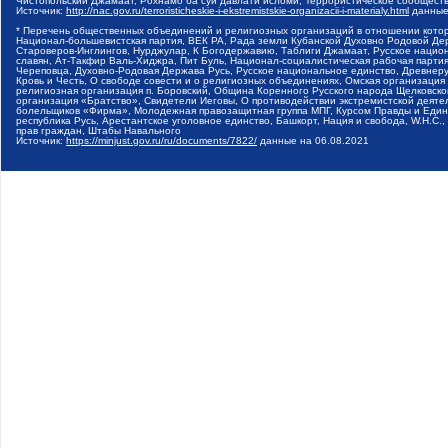
Чистопольский Джамаат, Рохнамо ба суи давлати исломи, Террористическое сообщест
Источник:
http://nac.gov.ru/terroristicheskie-i-ekstremistskie-organizacii-i-materialy.html
данные
* Перечень общественных объединений и религиозных организаций в отношении котор
Национал-большевистская партия, ВЕК РА, Рада земли Кубанской Духовно Родовой Де
Староверов-Инглингов, Нурджулар, К Богодержавию, Таблиги Джамаат, Русское наци
славян, Ат-Такфир Валь-Хиджра, Пит Буль, Национал-социалистическая рабочая парт
Череповца, Духовно-Родовая Держава Русь, Русское национальное единство, Древнер
Кровь и Честь, О свободе совести и о религиозных объединениях, Омская организаци
религиозная организация п. Боровский, Община Коренного Русского народа Щелковског
организация «Братство», Свидетели Иеговы, О противодействии экстремистской деяте
болельщиков «Фирма», Молодежная правозащитная группа МПГ, Курсом Правды и Единен
республика Русь, Арестантское уголовное единство, Башкорт, Нация и свобода, W.H.С
прав граждан, Штабы Навального
Источник:
https://minjust.gov.ru/ru/documents/7822/
данные на
06.08.2021