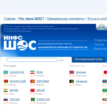
Главная
Что такое ШОС?
Официальные документы
Кто есть кто
Портал создан при финансовой поддержке
Федерального агентства по печати и массовым коммуникациям
Российской Федерации
Расширенный поиск
Участники:
Наблюдатели:
Пар
КАЗАХСТАН
ИРАН
Монголия
23:12
Астана
21:42
Тегеран
01:12
Улан-Батор
21:4
БЕЛОРУССИЯ
КИРГИЗИЯ
Афганистан
20:12
Минск
23:12
Бишкек
21:42
Кабул
22:1
ИНДИЯ
КИТАЙ
22:42
Дели
01:12
Пекин
21:1
РОССИЯ
ПАКИСТАН
21:12
Москва
22:12
Исламабад
21:1