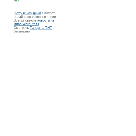
Острые козырьки
смотреть
онлайн все сезоны и серии.
Всегда свежие
новости из
мира WordPress
Смотреть
Танцы на ТНТ
бесплатно