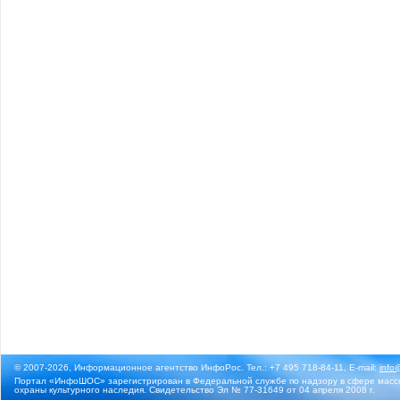
© 2007-2026, Информационное агентство ИнфоРос. Тел.: +7 495 718-84-11, E-mail:
info
Портал «ИнфоШОС» зарегистрирован в Федеральной службе по надзору в сфере массо
охраны культурного наследия. Свидетельство Эл № 77-31649 от 04 апреля 2008 г.