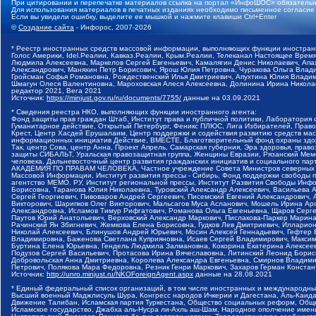
При цитировании и перепечатке материалов ссылка на портал «ИнфоШОС» обязательн
Для использования материалов в печатных изданиях необходимо письменное согласие
Если вы увидели ошибку, выделите ее мышкой и нажмите клавиши Ctrl+Enter
©
Создание сайта
- Инфорос, 2007-2026
* Реестр иностранных средств массовой информации, выполняющих функции иностранн
Голос Америки, Idel.Реалии, Кавказ.Реалии, Крым.Реалии, Телеканал Настоящее Время
Людмила Алексеевна, Маркелов Сергей Евгеньевич, Камалягин Денис Николаевич, Апах
Александрович, Маняхин Петр Борисович, Ярош Юлия Петровна, Чуракова Ольга Влади
Гройсман Софья Романовна, Рождественский Илья Дмитриевич, Апухтина Юлия Владимир
Шмагун Олеся Валентиновна, Мароховская Алеся Алексеевна, Долинина Ирина Никола
редактор 2021, Вега 2021
Источник:
https://minjust.gov.ru/ru/documents/7755/
данные на
03.09.2021
* Сведения реестра НКО, выполняющих функции иностранного агента:
Фонд защиты прав граждан Штаб, Институт права и публичной политики, Лаборатория
Гуманитарное действие, Открытый Петербург, Феникс ПЛЮС, Лига Избирателей, Правов
Крест, Центр Хасдей Ерушалаим, Центр поддержки и содействия развитию средств мас
информационных инициатив Действие, ВМЕСТЕ, Благотворительный фонд охраны здоров
Так, центр Сова, центр Анна, Проект Апрель, Самарская губерния, Эра здоровья, пр
защиты СИБАЛЬТ, Уральская правозащитная группа, Женщины Евразии, Рязанский Мемо
человека, Дальневосточный центр развития гражданских инициатив и социального пар
АКАДЕМИЯ ПО ПРАВАМ ЧЕЛОВЕКА, Частное учреждение Совета Министров северных стр
Массовой Информации, Институт развития прессы - Сибирь, Фонд поддержки свободы 
агентство МЕМО. РУ, Институт региональной прессы, Институт Развития Свободы Инф
Борисовна, Таранова Юлия Николаевна, Туровский Александр Алексеевич, Васильева 
Сергей Георгиевич, Пивоваров Андрей Сергеевич, Писемский Евгений Александрович,
Викторович, Шарипков Олег Викторович, Мальсагов Муса Асланович, Мошель Ирина Ар
Александровна, Исламов Тимур Рифгатович, Романова Ольга Евгеньевна, Щаров Серг
Паутов Юрий Анатольевич, Верховский Александр Маркович, Пислакова-Паркер Марина
Рачинский Ян Збигневич, Жемкова Елена Борисовна, Гудков Лев Дмитриевич, Иллари
Николай Алексеевич, Блинушов Андрей Юрьевич, Мосин Алексей Геннадьевич, Гефтер
Владимировна, Баженова Светлана Куприяновна, Исаев Сергей Владимирович, Максим
Буртина Елена Юрьевна, Гендель Людмила Залмановна, Кокорина Екатерина Алексеев
Подузов Сергей Васильевич, Протасова Ирина Вячеславовна, Литинский Леонид Борис
Добровольская Анна Дмитриевна, Королева Александра Евгеньевна, Смирнов Владими
Петрович, Полякова Мара Федоровна, Резник Генри Маркович, Захаров Герман Конста
Источник:
http://unro.minjust.ru/NKOForeignAgent.aspx
данные на
28.08.2021
* Единый федеральный список организаций, в том числе иностранных и международны
Высший военный Маджлисуль Шура, Конгресс народов Ичкерии и Дагестана, Аль-Каида, 
Движение Талибан, Исламская партия Туркестана, Общество социальных реформ, Общес
Исламское государство, Джабха аль-Нусра ли-Ахль аш-Шам, Народное ополчение имен