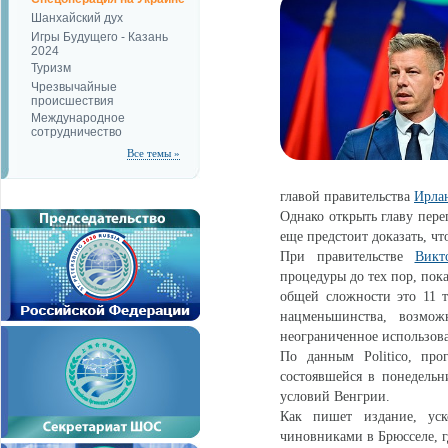
Шанхайский дух
Игры Будущего - Казань
2024
Туризм
Чрезвычайные
происшествия
Международное
сотрудничество
Все темы »
главой правительства
Ирла
Однако открыть главу пере
еще предстоит доказать, ч
При правительстве
Викт
процедуры до тех пор, пок
общей сложности это 11 т
нацменьшинства, возмож
неограниченное использов
По данным Politico, про
состоявшейся в понедельн
условий Венгрии.
Как пишет издание, уск
чиновниками в Брюсселе, г