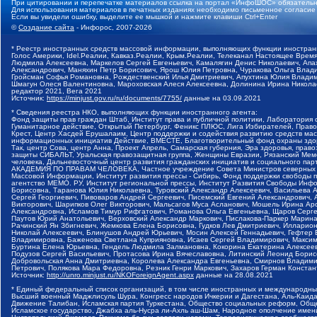
При цитировании и перепечатке материалов ссылка на портал «ИнфоШОС» обязательн
Для использования материалов в печатных изданиях необходимо письменное согласие
Если вы увидели ошибку, выделите ее мышкой и нажмите клавиши Ctrl+Enter
©
Создание сайта
- Инфорос, 2007-2026
* Реестр иностранных средств массовой информации, выполняющих функции иностранн
Голос Америки, Idel.Реалии, Кавказ.Реалии, Крым.Реалии, Телеканал Настоящее Время
Людмила Алексеевна, Маркелов Сергей Евгеньевич, Камалягин Денис Николаевич, Апах
Александрович, Маняхин Петр Борисович, Ярош Юлия Петровна, Чуракова Ольга Влади
Гройсман Софья Романовна, Рождественский Илья Дмитриевич, Апухтина Юлия Владимир
Шмагун Олеся Валентиновна, Мароховская Алеся Алексеевна, Долинина Ирина Никола
редактор 2021, Вега 2021
Источник:
https://minjust.gov.ru/ru/documents/7755/
данные на
03.09.2021
* Сведения реестра НКО, выполняющих функции иностранного агента:
Фонд защиты прав граждан Штаб, Институт права и публичной политики, Лаборатория
Гуманитарное действие, Открытый Петербург, Феникс ПЛЮС, Лига Избирателей, Правов
Крест, Центр Хасдей Ерушалаим, Центр поддержки и содействия развитию средств мас
информационных инициатив Действие, ВМЕСТЕ, Благотворительный фонд охраны здоров
Так, центр Сова, центр Анна, Проект Апрель, Самарская губерния, Эра здоровья, пр
защиты СИБАЛЬТ, Уральская правозащитная группа, Женщины Евразии, Рязанский Мемо
человека, Дальневосточный центр развития гражданских инициатив и социального пар
АКАДЕМИЯ ПО ПРАВАМ ЧЕЛОВЕКА, Частное учреждение Совета Министров северных стр
Массовой Информации, Институт развития прессы - Сибирь, Фонд поддержки свободы 
агентство МЕМО. РУ, Институт региональной прессы, Институт Развития Свободы Инф
Борисовна, Таранова Юлия Николаевна, Туровский Александр Алексеевич, Васильева 
Сергей Георгиевич, Пивоваров Андрей Сергеевич, Писемский Евгений Александрович,
Викторович, Шарипков Олег Викторович, Мальсагов Муса Асланович, Мошель Ирина Ар
Александровна, Исламов Тимур Рифгатович, Романова Ольга Евгеньевна, Щаров Серг
Паутов Юрий Анатольевич, Верховский Александр Маркович, Пислакова-Паркер Марина
Рачинский Ян Збигневич, Жемкова Елена Борисовна, Гудков Лев Дмитриевич, Иллари
Николай Алексеевич, Блинушов Андрей Юрьевич, Мосин Алексей Геннадьевич, Гефтер
Владимировна, Баженова Светлана Куприяновна, Исаев Сергей Владимирович, Максим
Буртина Елена Юрьевна, Гендель Людмила Залмановна, Кокорина Екатерина Алексеев
Подузов Сергей Васильевич, Протасова Ирина Вячеславовна, Литинский Леонид Борис
Добровольская Анна Дмитриевна, Королева Александра Евгеньевна, Смирнов Владими
Петрович, Полякова Мара Федоровна, Резник Генри Маркович, Захаров Герман Конста
Источник:
http://unro.minjust.ru/NKOForeignAgent.aspx
данные на
28.08.2021
* Единый федеральный список организаций, в том числе иностранных и международны
Высший военный Маджлисуль Шура, Конгресс народов Ичкерии и Дагестана, Аль-Каида, 
Движение Талибан, Исламская партия Туркестана, Общество социальных реформ, Общес
Исламское государство, Джабха аль-Нусра ли-Ахль аш-Шам, Народное ополчение имен