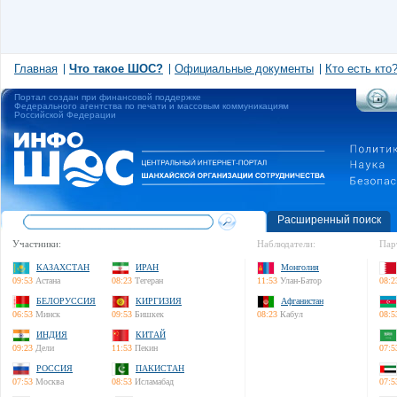
Главная
Что такое ШОС?
Официальные документы
Кто есть кто
Портал создан при финансовой поддержке
Федерального агентства по печати и массовым коммуникациям
Российской Федерации
Расширенный поиск
Участники:
Наблюдатели:
Пар
КАЗАХСТАН
ИРАН
Монголия
09:53
Астана
08:23
Тегеран
11:53
Улан-Батор
08:2
БЕЛОРУССИЯ
КИРГИЗИЯ
Афганистан
06:53
Минск
09:53
Бишкек
08:23
Кабул
08:5
ИНДИЯ
КИТАЙ
09:23
Дели
11:53
Пекин
07:5
РОССИЯ
ПАКИСТАН
07:53
Москва
08:53
Исламабад
07:5