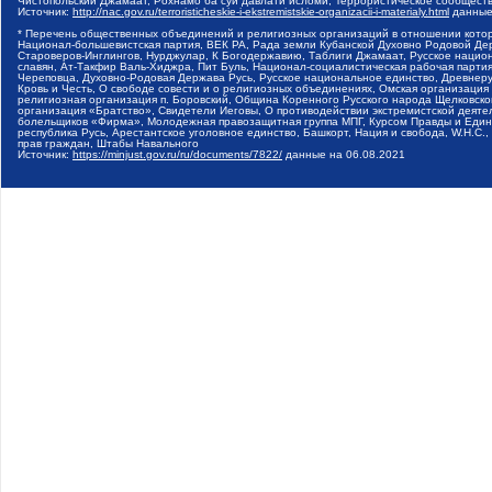
Чистопольский Джамаат, Рохнамо ба суи давлати исломи, Террористическое сообщест
Источник:
http://nac.gov.ru/terroristicheskie-i-ekstremistskie-organizacii-i-materialy.html
данные
* Перечень общественных объединений и религиозных организаций в отношении котор
Национал-большевистская партия, ВЕК РА, Рада земли Кубанской Духовно Родовой Де
Староверов-Инглингов, Нурджулар, К Богодержавию, Таблиги Джамаат, Русское наци
славян, Ат-Такфир Валь-Хиджра, Пит Буль, Национал-социалистическая рабочая парт
Череповца, Духовно-Родовая Держава Русь, Русское национальное единство, Древнер
Кровь и Честь, О свободе совести и о религиозных объединениях, Омская организаци
религиозная организация п. Боровский, Община Коренного Русского народа Щелковског
организация «Братство», Свидетели Иеговы, О противодействии экстремистской деяте
болельщиков «Фирма», Молодежная правозащитная группа МПГ, Курсом Правды и Единен
республика Русь, Арестантское уголовное единство, Башкорт, Нация и свобода, W.H.С
прав граждан, Штабы Навального
Источник:
https://minjust.gov.ru/ru/documents/7822/
данные на
06.08.2021