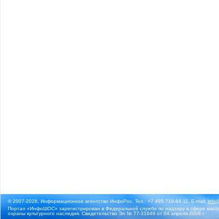
© 2007-2026, Информационное агентство ИнфоРос. Тел.: +7 495 718-84-11, E-mail:
info
Портал «ИнфоШОС» зарегистрирован в Федеральной службе по надзору в сфере массо
охраны культурного наследия. Свидетельство Эл № 77-31649 от 04 апреля 2008 г.