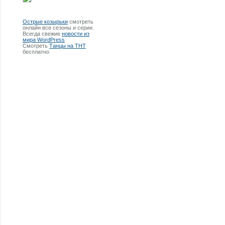
Острые козырьки
смотреть
онлайн все сезоны и серии.
Всегда свежие
новости из
мира WordPress
Смотреть
Танцы на ТНТ
бесплатно