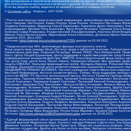
При цитировании и перепечатке материалов ссылка на портал «ИнфоШОС» обязательн
Для использования материалов в печатных изданиях необходимо письменное согласие
Если вы увидели ошибку, выделите ее мышкой и нажмите клавиши Ctrl+Enter
©
Создание сайта
- Инфорос, 2007-2026
* Реестр иностранных средств массовой информации, выполняющих функции иностранн
Голос Америки, Idel.Реалии, Кавказ.Реалии, Крым.Реалии, Телеканал Настоящее Время
Людмила Алексеевна, Маркелов Сергей Евгеньевич, Камалягин Денис Николаевич, Апах
Александрович, Маняхин Петр Борисович, Ярош Юлия Петровна, Чуракова Ольга Влади
Гройсман Софья Романовна, Рождественский Илья Дмитриевич, Апухтина Юлия Владимир
Шмагун Олеся Валентиновна, Мароховская Алеся Алексеевна, Долинина Ирина Никола
редактор 2021, Вега 2021
Источник:
https://minjust.gov.ru/ru/documents/7755/
данные на
03.09.2021
* Сведения реестра НКО, выполняющих функции иностранного агента:
Фонд защиты прав граждан Штаб, Институт права и публичной политики, Лаборатория
Гуманитарное действие, Открытый Петербург, Феникс ПЛЮС, Лига Избирателей, Правов
Крест, Центр Хасдей Ерушалаим, Центр поддержки и содействия развитию средств мас
информационных инициатив Действие, ВМЕСТЕ, Благотворительный фонд охраны здоров
Так, центр Сова, центр Анна, Проект Апрель, Самарская губерния, Эра здоровья, пр
защиты СИБАЛЬТ, Уральская правозащитная группа, Женщины Евразии, Рязанский Мемо
человека, Дальневосточный центр развития гражданских инициатив и социального пар
АКАДЕМИЯ ПО ПРАВАМ ЧЕЛОВЕКА, Частное учреждение Совета Министров северных стр
Массовой Информации, Институт развития прессы - Сибирь, Фонд поддержки свободы 
агентство МЕМО. РУ, Институт региональной прессы, Институт Развития Свободы Инф
Борисовна, Таранова Юлия Николаевна, Туровский Александр Алексеевич, Васильева 
Сергей Георгиевич, Пивоваров Андрей Сергеевич, Писемский Евгений Александрович,
Викторович, Шарипков Олег Викторович, Мальсагов Муса Асланович, Мошель Ирина Ар
Александровна, Исламов Тимур Рифгатович, Романова Ольга Евгеньевна, Щаров Серг
Паутов Юрий Анатольевич, Верховский Александр Маркович, Пислакова-Паркер Марина
Рачинский Ян Збигневич, Жемкова Елена Борисовна, Гудков Лев Дмитриевич, Иллари
Николай Алексеевич, Блинушов Андрей Юрьевич, Мосин Алексей Геннадьевич, Гефтер
Владимировна, Баженова Светлана Куприяновна, Исаев Сергей Владимирович, Максим
Буртина Елена Юрьевна, Гендель Людмила Залмановна, Кокорина Екатерина Алексеев
Подузов Сергей Васильевич, Протасова Ирина Вячеславовна, Литинский Леонид Борис
Добровольская Анна Дмитриевна, Королева Александра Евгеньевна, Смирнов Владими
Петрович, Полякова Мара Федоровна, Резник Генри Маркович, Захаров Герман Конста
Источник:
http://unro.minjust.ru/NKOForeignAgent.aspx
данные на
28.08.2021
* Единый федеральный список организаций, в том числе иностранных и международны
Высший военный Маджлисуль Шура, Конгресс народов Ичкерии и Дагестана, Аль-Каида, 
Движение Талибан, Исламская партия Туркестана, Общество социальных реформ, Общес
Исламское государство, Джабха аль-Нусра ли-Ахль аш-Шам, Народное ополчение имен