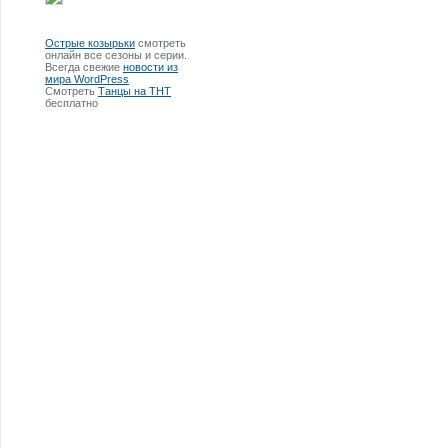
Острые козырьки
смотреть
онлайн все сезоны и серии.
Всегда свежие
новости из
мира WordPress
Смотреть
Танцы на ТНТ
бесплатно