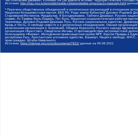
Чистопольский Джамаат, Рохнамо ба суи давлати исломи, Террористическое сообщест
Источник:
http://nac.gov.ru/terroristicheskie-i-ekstremistskie-organizacii-i-materialy.html
данные
* Перечень общественных объединений и религиозных организаций в отношении котор
Национал-большевистская партия, ВЕК РА, Рада земли Кубанской Духовно Родовой Де
Староверов-Инглингов, Нурджулар, К Богодержавию, Таблиги Джамаат, Русское наци
славян, Ат-Такфир Валь-Хиджра, Пит Буль, Национал-социалистическая рабочая парт
Череповца, Духовно-Родовая Держава Русь, Русское национальное единство, Древнер
Кровь и Честь, О свободе совести и о религиозных объединениях, Омская организаци
религиозная организация п. Боровский, Община Коренного Русского народа Щелковског
организация «Братство», Свидетели Иеговы, О противодействии экстремистской деяте
болельщиков «Фирма», Молодежная правозащитная группа МПГ, Курсом Правды и Единен
республика Русь, Арестантское уголовное единство, Башкорт, Нация и свобода, W.H.С
прав граждан, Штабы Навального
Источник:
https://minjust.gov.ru/ru/documents/7822/
данные на
06.08.2021