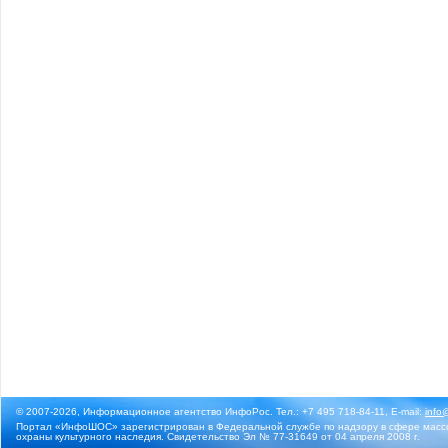
© 2007-2026, Информационное агентство ИнфоРос. Тел.: +7 495 718-84-11, E-mail:
info
Портал «ИнфоШОС» зарегистрирован в Федеральной службе по надзору в сфере массо
охраны культурного наследия. Свидетельство Эл № 77-31649 от 04 апреля 2008 г.