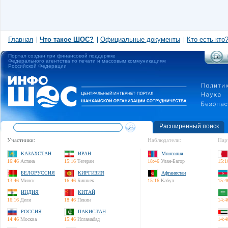
Главная
Что такое ШОС?
Официальные документы
Кто есть кто
Портал создан при финансовой поддержке
Федерального агентства по печати и массовым коммуникациям
Российской Федерации
Расширенный поиск
Участники:
Наблюдатели:
Пар
КАЗАХСТАН
ИРАН
Монголия
16:46
Астана
15:16
Тегеран
18:46
Улан-Батор
15:1
БЕЛОРУССИЯ
КИРГИЗИЯ
Афганистан
13:46
Минск
16:46
Бишкек
15:16
Кабул
15:4
ИНДИЯ
КИТАЙ
16:16
Дели
18:46
Пекин
14:4
РОССИЯ
ПАКИСТАН
14:46
Москва
15:46
Исламабад
14:4