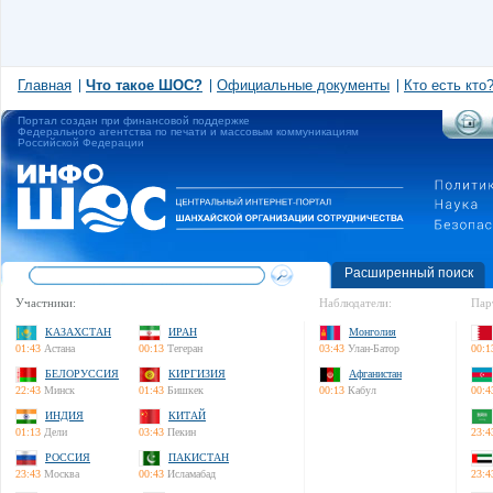
Главная
Что такое ШОС?
Официальные документы
Кто есть кто
Портал создан при финансовой поддержке
Федерального агентства по печати и массовым коммуникациям
Российской Федерации
Расширенный поиск
Участники:
Наблюдатели:
Пар
КАЗАХСТАН
ИРАН
Монголия
01:43
Астана
00:13
Тегеран
03:43
Улан-Батор
00:1
БЕЛОРУССИЯ
КИРГИЗИЯ
Афганистан
22:43
Минск
01:43
Бишкек
00:13
Кабул
00:4
ИНДИЯ
КИТАЙ
01:13
Дели
03:43
Пекин
23:4
РОССИЯ
ПАКИСТАН
23:43
Москва
00:43
Исламабад
23:4