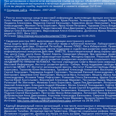
При цитировании и перепечатке материалов ссылка на портал «ИнфоШОС» обязательн
Для использования материалов в печатных изданиях необходимо письменное согласие
Если вы увидели ошибку, выделите ее мышкой и нажмите клавиши Ctrl+Enter
©
Создание сайта
- Инфорос, 2007-2026
* Реестр иностранных средств массовой информации, выполняющих функции иностранн
Голос Америки, Idel.Реалии, Кавказ.Реалии, Крым.Реалии, Телеканал Настоящее Время
Людмила Алексеевна, Маркелов Сергей Евгеньевич, Камалягин Денис Николаевич, Апах
Александрович, Маняхин Петр Борисович, Ярош Юлия Петровна, Чуракова Ольга Влади
Гройсман Софья Романовна, Рождественский Илья Дмитриевич, Апухтина Юлия Владимир
Шмагун Олеся Валентиновна, Мароховская Алеся Алексеевна, Долинина Ирина Никола
редактор 2021, Вега 2021
Источник:
https://minjust.gov.ru/ru/documents/7755/
данные на
03.09.2021
* Сведения реестра НКО, выполняющих функции иностранного агента:
Фонд защиты прав граждан Штаб, Институт права и публичной политики, Лаборатория
Гуманитарное действие, Открытый Петербург, Феникс ПЛЮС, Лига Избирателей, Правов
Крест, Центр Хасдей Ерушалаим, Центр поддержки и содействия развитию средств мас
информационных инициатив Действие, ВМЕСТЕ, Благотворительный фонд охраны здоров
Так, центр Сова, центр Анна, Проект Апрель, Самарская губерния, Эра здоровья, пр
защиты СИБАЛЬТ, Уральская правозащитная группа, Женщины Евразии, Рязанский Мемо
человека, Дальневосточный центр развития гражданских инициатив и социального пар
АКАДЕМИЯ ПО ПРАВАМ ЧЕЛОВЕКА, Частное учреждение Совета Министров северных стр
Массовой Информации, Институт развития прессы - Сибирь, Фонд поддержки свободы 
агентство МЕМО. РУ, Институт региональной прессы, Институт Развития Свободы Инф
Борисовна, Таранова Юлия Николаевна, Туровский Александр Алексеевич, Васильева 
Сергей Георгиевич, Пивоваров Андрей Сергеевич, Писемский Евгений Александрович,
Викторович, Шарипков Олег Викторович, Мальсагов Муса Асланович, Мошель Ирина Ар
Александровна, Исламов Тимур Рифгатович, Романова Ольга Евгеньевна, Щаров Серг
Паутов Юрий Анатольевич, Верховский Александр Маркович, Пислакова-Паркер Марина
Рачинский Ян Збигневич, Жемкова Елена Борисовна, Гудков Лев Дмитриевич, Иллари
Николай Алексеевич, Блинушов Андрей Юрьевич, Мосин Алексей Геннадьевич, Гефтер
Владимировна, Баженова Светлана Куприяновна, Исаев Сергей Владимирович, Максим
Буртина Елена Юрьевна, Гендель Людмила Залмановна, Кокорина Екатерина Алексеев
Подузов Сергей Васильевич, Протасова Ирина Вячеславовна, Литинский Леонид Борис
Добровольская Анна Дмитриевна, Королева Александра Евгеньевна, Смирнов Владими
Петрович, Полякова Мара Федоровна, Резник Генри Маркович, Захаров Герман Конста
Источник:
http://unro.minjust.ru/NKOForeignAgent.aspx
данные на
28.08.2021
* Единый федеральный список организаций, в том числе иностранных и международны
Высший военный Маджлисуль Шура, Конгресс народов Ичкерии и Дагестана, Аль-Каида, 
Движение Талибан, Исламская партия Туркестана, Общество социальных реформ, Общес
Исламское государство, Джабха аль-Нусра ли-Ахль аш-Шам, Народное ополчение имен