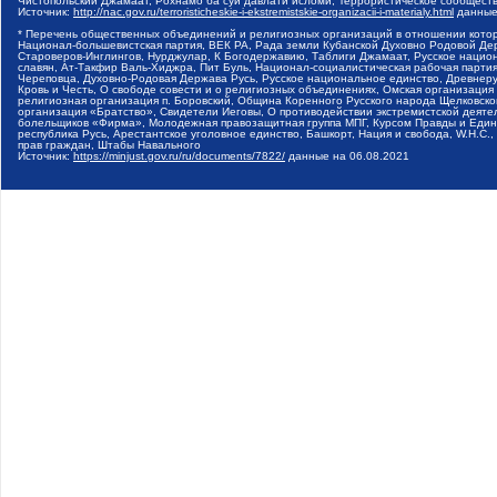
Чистопольский Джамаат, Рохнамо ба суи давлати исломи, Террористическое сообщест
Источник:
http://nac.gov.ru/terroristicheskie-i-ekstremistskie-organizacii-i-materialy.html
данные
* Перечень общественных объединений и религиозных организаций в отношении котор
Национал-большевистская партия, ВЕК РА, Рада земли Кубанской Духовно Родовой Де
Староверов-Инглингов, Нурджулар, К Богодержавию, Таблиги Джамаат, Русское наци
славян, Ат-Такфир Валь-Хиджра, Пит Буль, Национал-социалистическая рабочая парт
Череповца, Духовно-Родовая Держава Русь, Русское национальное единство, Древнер
Кровь и Честь, О свободе совести и о религиозных объединениях, Омская организаци
религиозная организация п. Боровский, Община Коренного Русского народа Щелковског
организация «Братство», Свидетели Иеговы, О противодействии экстремистской деяте
болельщиков «Фирма», Молодежная правозащитная группа МПГ, Курсом Правды и Единен
республика Русь, Арестантское уголовное единство, Башкорт, Нация и свобода, W.H.С
прав граждан, Штабы Навального
Источник:
https://minjust.gov.ru/ru/documents/7822/
данные на
06.08.2021