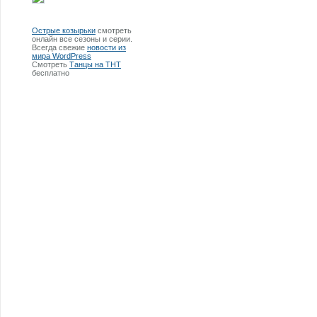
Острые козырьки
смотреть
онлайн все сезоны и серии.
Всегда свежие
новости из
мира WordPress
Смотреть
Танцы на ТНТ
бесплатно