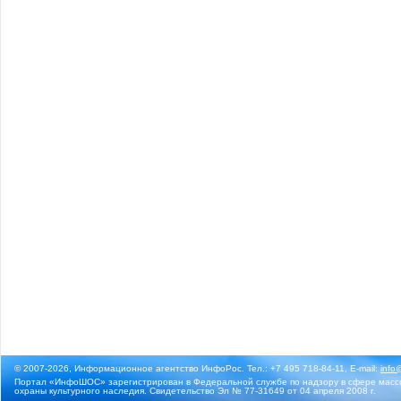
© 2007-2026, Информационное агентство ИнфоРос. Тел.: +7 495 718-84-11, E-mail:
info
Портал «ИнфоШОС» зарегистрирован в Федеральной службе по надзору в сфере массо
охраны культурного наследия. Свидетельство Эл № 77-31649 от 04 апреля 2008 г.