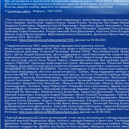
При цитировании и перепечатке материалов ссылка на портал «ИнфоШОС» обязательн
Для использования материалов в печатных изданиях необходимо письменное согласие
Если вы увидели ошибку, выделите ее мышкой и нажмите клавиши Ctrl+Enter
©
Создание сайта
- Инфорос, 2007-2026
* Реестр иностранных средств массовой информации, выполняющих функции иностранн
Голос Америки, Idel.Реалии, Кавказ.Реалии, Крым.Реалии, Телеканал Настоящее Время
Людмила Алексеевна, Маркелов Сергей Евгеньевич, Камалягин Денис Николаевич, Апах
Александрович, Маняхин Петр Борисович, Ярош Юлия Петровна, Чуракова Ольга Влади
Гройсман Софья Романовна, Рождественский Илья Дмитриевич, Апухтина Юлия Владимир
Шмагун Олеся Валентиновна, Мароховская Алеся Алексеевна, Долинина Ирина Никола
редактор 2021, Вега 2021
Источник:
https://minjust.gov.ru/ru/documents/7755/
данные на
03.09.2021
* Сведения реестра НКО, выполняющих функции иностранного агента:
Фонд защиты прав граждан Штаб, Институт права и публичной политики, Лаборатория
Гуманитарное действие, Открытый Петербург, Феникс ПЛЮС, Лига Избирателей, Правов
Крест, Центр Хасдей Ерушалаим, Центр поддержки и содействия развитию средств мас
информационных инициатив Действие, ВМЕСТЕ, Благотворительный фонд охраны здоров
Так, центр Сова, центр Анна, Проект Апрель, Самарская губерния, Эра здоровья, пр
защиты СИБАЛЬТ, Уральская правозащитная группа, Женщины Евразии, Рязанский Мемо
человека, Дальневосточный центр развития гражданских инициатив и социального пар
АКАДЕМИЯ ПО ПРАВАМ ЧЕЛОВЕКА, Частное учреждение Совета Министров северных стр
Массовой Информации, Институт развития прессы - Сибирь, Фонд поддержки свободы 
агентство МЕМО. РУ, Институт региональной прессы, Институт Развития Свободы Инф
Борисовна, Таранова Юлия Николаевна, Туровский Александр Алексеевич, Васильева 
Сергей Георгиевич, Пивоваров Андрей Сергеевич, Писемский Евгений Александрович,
Викторович, Шарипков Олег Викторович, Мальсагов Муса Асланович, Мошель Ирина Ар
Александровна, Исламов Тимур Рифгатович, Романова Ольга Евгеньевна, Щаров Серг
Паутов Юрий Анатольевич, Верховский Александр Маркович, Пислакова-Паркер Марина
Рачинский Ян Збигневич, Жемкова Елена Борисовна, Гудков Лев Дмитриевич, Иллари
Николай Алексеевич, Блинушов Андрей Юрьевич, Мосин Алексей Геннадьевич, Гефтер
Владимировна, Баженова Светлана Куприяновна, Исаев Сергей Владимирович, Максим
Буртина Елена Юрьевна, Гендель Людмила Залмановна, Кокорина Екатерина Алексеев
Подузов Сергей Васильевич, Протасова Ирина Вячеславовна, Литинский Леонид Борис
Добровольская Анна Дмитриевна, Королева Александра Евгеньевна, Смирнов Владими
Петрович, Полякова Мара Федоровна, Резник Генри Маркович, Захаров Герман Конста
Источник:
http://unro.minjust.ru/NKOForeignAgent.aspx
данные на
28.08.2021
* Единый федеральный список организаций, в том числе иностранных и международны
Высший военный Маджлисуль Шура, Конгресс народов Ичкерии и Дагестана, Аль-Каида, 
Движение Талибан, Исламская партия Туркестана, Общество социальных реформ, Общес
Исламское государство, Джабха аль-Нусра ли-Ахль аш-Шам, Народное ополчение имен