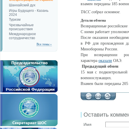
взамен переданы 185 воен
Шанхайский дух
Игры Будущего - Казань
ТАСС собрал основное.
2024
Туризм
Детали обмена
Чрезвычайные
Возвращенные российские 
происшествия
С ними работает уполномоч
Международное
После оказания необходим
сотрудничество
в РФ для прохождения да
Все темы »
Минобороны России.
При возвращении рос
характера
оказали
ОАЭ.
Предыдущий обмен
15 мая с подконтрольной
военнослужащих.
Взамен были переданы 205
Оставить комме
Имя