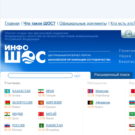
Главная
Что такое ШОС?
Официальные документы
Кто есть кто
Портал создан при финансовой поддержке
Федерального агентства по печати и массовым коммуникациям
Российской Федерации
Расширенный поиск
Участники:
Наблюдатели:
Пар
КАЗАХСТАН
ИРАН
Монголия
11:30
Астана
10:00
Тегеран
13:30
Улан-Батор
10:0
БЕЛОРУССИЯ
КИРГИЗИЯ
Афганистан
08:30
Минск
11:30
Бишкек
10:00
Кабул
10:3
ИНДИЯ
КИТАЙ
11:00
Дели
13:30
Пекин
09:3
РОССИЯ
ПАКИСТАН
09:30
Москва
10:30
Исламабад
09:3