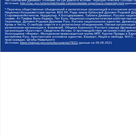
Чистопольский Джамаат, Рохнамо ба суи давлати исломи, Террористическое сообщест
Источник:
http://nac.gov.ru/terroristicheskie-i-ekstremistskie-organizacii-i-materialy.html
данные
* Перечень общественных объединений и религиозных организаций в отношении котор
Национал-большевистская партия, ВЕК РА, Рада земли Кубанской Духовно Родовой Де
Староверов-Инглингов, Нурджулар, К Богодержавию, Таблиги Джамаат, Русское наци
славян, Ат-Такфир Валь-Хиджра, Пит Буль, Национал-социалистическая рабочая парт
Череповца, Духовно-Родовая Держава Русь, Русское национальное единство, Древнер
Кровь и Честь, О свободе совести и о религиозных объединениях, Омская организаци
религиозная организация п. Боровский, Община Коренного Русского народа Щелковског
организация «Братство», Свидетели Иеговы, О противодействии экстремистской деяте
болельщиков «Фирма», Молодежная правозащитная группа МПГ, Курсом Правды и Единен
республика Русь, Арестантское уголовное единство, Башкорт, Нация и свобода, W.H.С
прав граждан, Штабы Навального
Источник:
https://minjust.gov.ru/ru/documents/7822/
данные на
06.08.2021