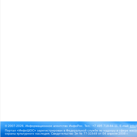
© 2007-2026, Информационное агентство ИнфоРос. Тел.: +7 495 718-84-11, E-mail:
info
Портал «ИнфоШОС» зарегистрирован в Федеральной службе по надзору в сфере массо
охраны культурного наследия. Свидетельство Эл № 77-31649 от 04 апреля 2008 г.