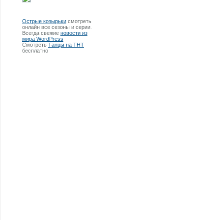
Острые козырьки
смотреть
онлайн все сезоны и серии.
Всегда свежие
новости из
мира WordPress
Смотреть
Танцы на ТНТ
бесплатно