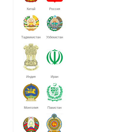
Китай
Россия
Таджикистан
Узбекистан
Индия
Иран
Монголия
Пакистан