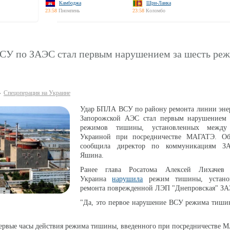
Камбоджа
Шри-Ланка
23:58
Пномпень
23:58
Коломбо
ВСУ по ЗАЭС стал первым нарушением за шесть ре
Спецоперация на Украине
Удар БПЛА ВСУ по району ремонта линии эне
Запорожской АЭС стал первым нарушением 
режимов тишины, установленных между
Украиной при посредничестве МАГАТЭ. О
сообщила директор по коммуникациям З
Яшина.
Ранее глава Росатома Алексей Лихачев 
Украина
нарушила
режим тишины, устано
ремонта поврежденной ЛЭП "Днепровская" ЗА
"Да, это первое нарушение ВСУ режима тишин
ервые часы действия режима тишины, введенного при посредничестве 