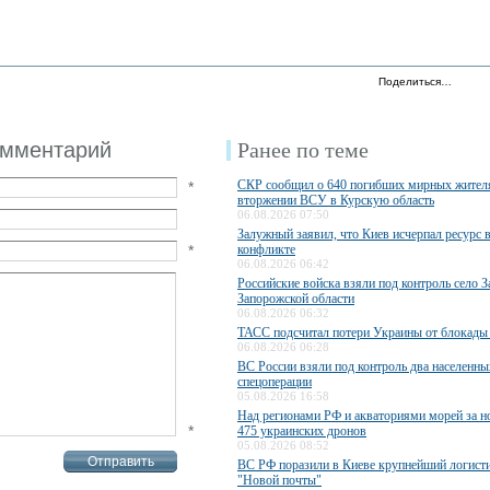
Поделиться…
омментарий
Ранее по теме
СКР сообщил о 640 погибших мирных жител
*
вторжении ВСУ в Курскую область
06.08.2026 07:50
Залужный заявил, что Киев исчерпал ресурс 
*
конфликте
06.08.2026 06:42
Российские войска взяли под контроль село З
Запорожской области
06.08.2026 06:32
ТАСС подсчитал потери Украины от блокады
06.08.2026 06:28
ВС России взяли под контроль два населенны
спецоперации
05.08.2026 16:58
Над регионами РФ и акваториями морей за н
*
475 украинских дронов
05.08.2026 08:52
ВС РФ поразили в Киеве крупнейший логисти
"Новой почты"