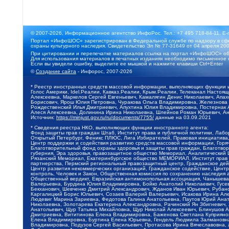
© 2007-2026, Информационное агентство ИнфоРос. Тел.: +7 495 718-84-11, E-
Портал «ИнфоШОС» зарегистрирован в Федеральной службе по надзору в сфе
охраны культурного наследия. Свидетельство Эл № 77-31649 от 04 апреля 200
При цитировании и перепечатке материалов ссылка на портал «ИнфоШОС» об
Для использования материалов в печатных изданиях необходимо письменное 
Если вы увидели ошибку, выделите ее мышкой и нажмите клавиши Ctrl+Enter
©
Создание сайта
- Инфорос, 2007-2026
* Реестр иностранных средств массовой информации, выполняющих функции 
Голос Америки, Idel.Реалии, Кавказ.Реалии, Крым.Реалии, Телеканал Настоя
Алексеевна, Маркелов Сергей Евгеньевич, Камалягин Денис Николаевич, Апах
Борисович, Ярош Юлия Петровна, Чуракова Ольга Владимировна, Железнова М
Рождественский Илья Дмитриевич, Апухтина Юлия Владимировна, Постернак Ал
Алеся Алексеевна, Долинина Ирина Николаевна, Шлейнов Роман Юрьевич, Ани
Источник:
https://minjust.gov.ru/ru/documents/7755/
данные на
03.09.2021
* Сведения реестра НКО, выполняющих функции иностранного агента:
Фонд защиты прав граждан Штаб, Институт права и публичной политики, Лаб
Открытый Петербург, Феникс ПЛЮС, Лига Избирателей, Правовая инициатива, 
Центр поддержки и содействия развитию средств массовой информации, Горя
Благотворительный фонд охраны здоровья и защиты прав граждан, Благотвори
губерния, Эра здоровья, правозащитное общество Мемориал, Аналитический 
Рязанский Мемориал, Екатеринбургское общество МЕМОРИАЛ, Институт прав ч
партнерства, Пермский региональный правозащитный центр, Гражданское де
Центр развития некоммерческих организаций, Гражданское содействие, Цент
контроль, Человек и Закон, Общественная комиссия по сохранению наследия
Общественный вердикт, Евразийская антимонопольная ассоциация, Чанышева 
Валерьевна, Бурдина Юлия Владимировна, Бойко Анатолий Николаевич, Гусев
Бекханович, Шевченко Дмитрий Александрович, Жданов Иван Юрьевич, Рубано
Каргалицкий Борис Юльевич, Созаев Валерий Валерьевич, Исакова Ирина Ал
Людевиг Марина Зариевна, Федотова Галина Анатольевна, Паутов Юрий Анато
Николаевна, Золотарева Екатерина Александровна, Рачинский Ян Збигневич
Анатольевич, Щур Татьяна Михайловна, Щур Николай Алексеевич, Блинушов 
Дмитриевна, Вититинова Елена Владимировна, Баженова Светлана Куприяновн
Елена Владимировна, Буртина Елена Юрьевна, Гендель Людмила Залмановна,
Владимировна, Подузов Сергей Васильевич, Протасова Ирина Вячеславовна, 