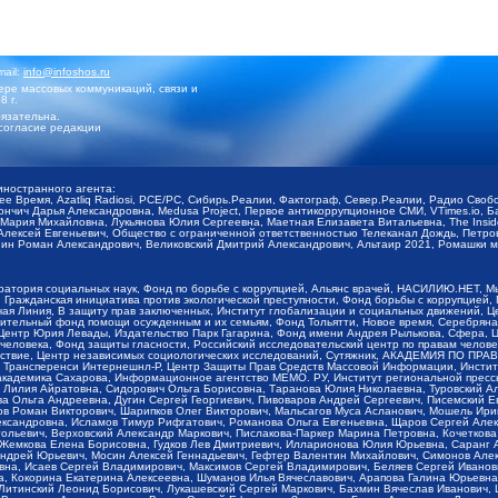
mail:
info@infoshos.ru
ре массовых коммуникаций, связи и
8 г.
язательна.
согласие редакции
иностранного агента:
щее Время, Azatliq Radiosi, PCE/PC, Сибирь.Реалии, Фактограф, Север.Реалии, Радио Св
ончич Дарья Александровна, Medusa Project, Первое антикоррупционное СМИ, VTimes.io, 
ария Михайловна, Лукьянова Юлия Сергеевна, Маетная Елизавета Витальевна, The Insid
ексей Евгеньевич, Общество с ограниченной ответственностью Телеканал Дождь, Петров 
н Роман Александрович, Великовский Дмитрий Александрович, Альтаир 2021, Ромашки мо
оратория социальных наук, Фонд по борьбе с коррупцией, Альянс врачей, НАСИЛИЮ.НЕТ, 
Гражданская инициатива против экологической преступности, Фонд борьбы с коррупцией,
чая Линия, В защиту прав заключенных, Институт глобализации и социальных движений,
тельный фонд помощи осужденным и их семьям, Фонд Тольятти, Новое время, Серебряная т
Центр Юрия Левады, Издательство Парк Гагарина, Фонд имени Андрея Рылькова, Сфера, 
еловека, Фонд защиты гласности, Российский исследовательский центр по правам челове
йствие, Центр независимых социологических исследований, Сутяжник, АКАДЕМИЯ ПО ПР
р Трансперенси Интернешнл-Р, Центр Защиты Прав Средств Массовой Информации, Институ
 академика Сахарова, Информационное агентство МЕМО. РУ, Институт региональной пресс
Лилия Айратовна, Сидорович Ольга Борисовна, Таранова Юлия Николаевна, Туровский Ал
а Ольга Андреевна, Дугин Сергей Георгиевич, Пивоваров Андрей Сергеевич, Писемский Е
в Роман Викторович, Шарипков Олег Викторович, Мальсагов Муса Асланович, Мошель Ири
ександровна, Исламов Тимур Рифгатович, Романова Ольга Евгеньевна, Щаров Сергей Але
льевич, Верховский Александр Маркович, Пислакова-Паркер Марина Петровна, Кочеткова
, Жемкова Елена Борисовна, Гудков Лев Дмитриевич, Илларионова Юлия Юрьевна, Саранг
Андрей Юрьевич, Мосин Алексей Геннадьевич, Гефтер Валентин Михайлович, Симонов Але
а, Исаев Сергей Владимирович, Максимов Сергей Владимирович, Беляев Сергей Иванович
 Кокорина Екатерина Алексеевна, Шуманов Илья Вячеславович, Арапова Галина Юрьевна
Литинский Леонид Борисович, Лукашевский Сергей Маркович, Бахмин Вячеслав Иванович,