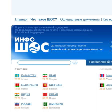
Главная
Что такое ШОС?
Официальные документы
Кто е
Портал создан при финансовой поддержке
Федерального агентства по печати и массовым коммуникациям
Российской Федерации
Расширенный п
Участники:
Наблюдате
КАЗАХСТАН
ИРАН
Монг
22:58
Астана
21:28
Тегеран
00:58
Улан-
БЕЛОРУССИЯ
КИРГИЗИЯ
Афга
19:58
Минск
22:58
Бишкек
21:28
Кабу
ИНДИЯ
КИТАЙ
22:28
Дели
00:58
Пекин
РОССИЯ
ПАКИСТАН
20:58
Москва
21:58
Исламабад