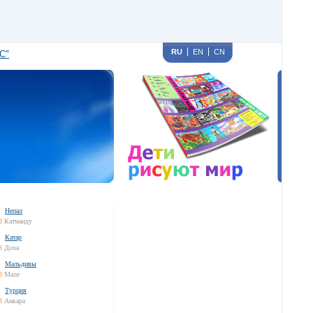
RU
EN
CN
С"
Непал
8
Катманду
Катар
8
Доха
Мальдивы
8
Мале
Турция
8
Анкара