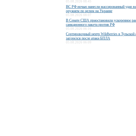
05.08.2026 08:45
ВС РФ ночью нанесли массированный удар 
оружием по целям на Украине
05.08.2026 08:07
В Сенате США приостановили ускоренное ра
санкционного пакета против РФ
05.08.2026 06:16
Сортировочный центр Wildberries в Тульской 
загорелся после атаки БПЛА
05.08.2026 06:09