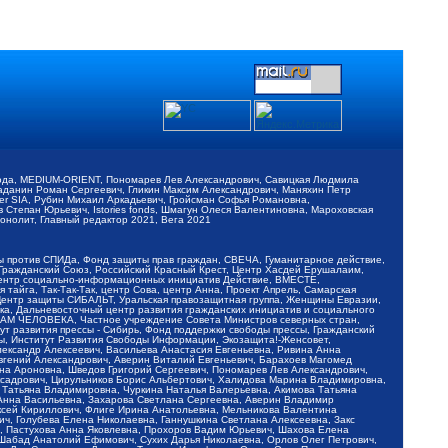
обода, MEDIUM-ORIENT, Пономарев Лев Александрович, Савицкая Людмила
Баданин Роман Сергеевич, Гликин Максим Александрович, Маняхин Петр
er SIA, Рубин Михаил Аркадьевич, Гройсман Софья Романовна,
Степан Юрьевич, Istories fonds, Шмагун Олеся Валентиновна, Мароховская
нолит, Главный редактор 2021, Вега 2021
Мы против СПИДа, Фонд защиты прав граждан, СВЕЧА, Гуманитарное действие,
 Гражданский Союз, Российский Красный Крест, Центр Хасдей Ерушалаим,
 Центр социально-информационных инициатив Действие, ВМЕСТЕ,
айга, Так-Так-Так, центр Сова, центр Анна, Проект Апрель, Самарская
Центр защиты СИБАЛЬТ, Уральская правозащитная группа, Женщины Евразии,
ка, Дальневосточный центр развития гражданских инициатив и социального
АВАМ ЧЕЛОВЕКА, Частное учреждение Совета Министров северных стран,
т развития прессы - Сибирь, Фонд поддержки свободы прессы, Гражданский
ы, Институт Развития Свободы Информации, Экозащита!-Женсовет,
ександр Алексеевич, Васильева Анастасия Евгеньевна, Ривина Анна
вгений Александрович, Аверин Виталий Евгеньевич, Барахоев Магомед
на Ароновна, Шведов Григорий Сергеевич, Пономарев Лев Александрович,
ксадрович, Цирульников Борис Альбертович, Халидова Марина Владимировна,
 Татьяна Владимировна, Чуркина Наталья Валерьевна, Акимова Татьяна
 Анна Васильевна, Захарова Светлана Сергеевна, Аверин Владимир
ксей Кириллович, Флиге Ирина Анатольевна, Мельникова Валентина
, Голубева Елена Николаевна, Ганнушкина Светлана Алексеевна, Закс
, Пастухова Анна Яковлевна, Прохоров Вадим Юрьевич, Шахова Елена
 Шабад Анатолий Ефимович, Сухих Дарья Николаевна, Орлов Олег Петрович,