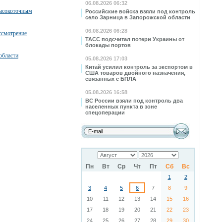
06.08.2026 06:32
высокоточным
Российские войска взяли под контроль
село Зарница в Запорожской области
06.08.2026 06:28
ссмотрение
ТАСС подсчитал потери Украины от
блокады портов
области
05.08.2026 17:03
Китай усилил контроль за экспортом в
США товаров двойного назначения,
связанных с БПЛА
05.08.2026 16:58
ВС России взяли под контроль два
населенных пункта в зоне
спецоперации
Пн
Вт
Ср
Чт
Пт
Сб
Вс
1
2
3
4
5
6
7
8
9
10
11
12
13
14
15
16
17
18
19
20
21
22
23
24
25
26
27
28
29
30