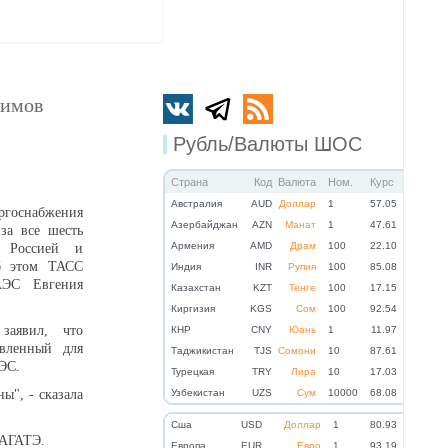
жимов
Рубль/Валюты ШОС
Страна
Код
Валюта
Ном.
Курс
Австралия
AUD
Доллар
1
57.05
ргоснабжения
Азербайджан
AZN
Манат
1
47.61
за все шесть
Армения
AMD
Драм
100
22.10
 Россией и
б этом ТАСС
Индия
INR
Рупия
100
85.08
АЭС Евгения
Казахстан
KZT
Тенге
100
17.15
Киргизия
KGS
Сом
100
92.54
заявил, что
КНР
CNY
Юань
1
11.97
вленный для
Таджикистан
TJS
Сомони
10
87.61
ЭС.
Турецкая
TRY
Лира
10
17.03
ы", - сказала
Узбекистан
UZS
Сум
10000
68.08
Cша
USD
Доллар
1
80.93
МАГАТЭ.
Eвропа
EUR
Евро
1
93.19