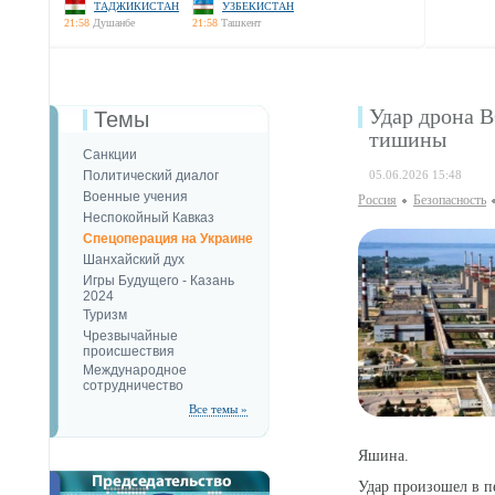
ТАДЖИКИСТАН
УЗБЕКИСТАН
21:58
Душанбе
21:58
Ташкент
Удар дрона 
Темы
тишины
Санкции
Политический диалог
05.06.2026 15:48
Военные учения
Россия
Безопаcность
Неспокойный Кавказ
Спецоперация на Украине
Шанхайский дух
Игры Будущего - Казань
2024
Туризм
Чрезвычайные
происшествия
Международное
сотрудничество
Все темы »
Яшина.
Удар произошел в п