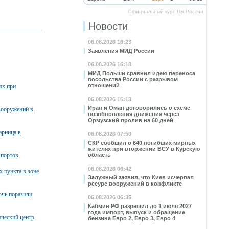
Официальный курс ЦБ России
Новости
06.08.2026 16:23
Заявления МИД России
06.08.2026 16:18
МИД Польши сравнил идею переноса
посольства России с разрывом
отношений
ях при
06.08.2026 16:13
Иран и Оман договорились о схеме
вооружений в
возобновления движения через
Ормузский пролив на 60 дней
арница в
06.08.2026 07:50
СКР сообщил о 640 погибших мирных
жителях при вторжении ВСУ в Курскую
 портов
область
06.08.2026 06:42
х пункта в зоне
Залужный заявил, что Киев исчерпал
ресурс вооружений в конфликте
очь поразили
06.08.2026 06:35
Кабмин РФ разрешил до 1 июля 2027
года импорт, выпуск и обращение
ческий центр
бензина Евро 2, Евро 3, Евро 4