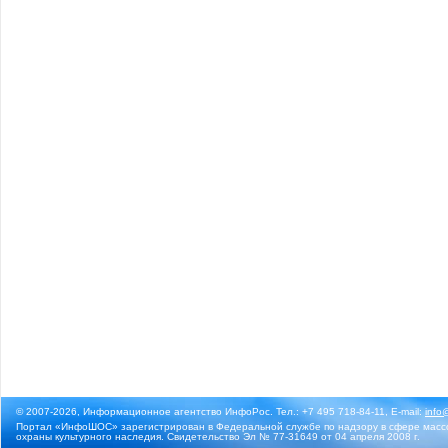
© 2007-2026, Информационное агентство ИнфоРос. Тел.: +7 495 718-84-11, E-mail:
info
Портал «ИнфоШОС» зарегистрирован в Федеральной службе по надзору в сфере массо
охраны культурного наследия. Свидетельство Эл № 77-31649 от 04 апреля 2008 г.