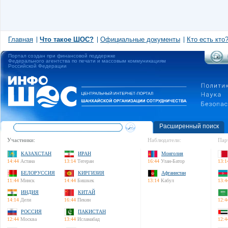
Главная
Что такое ШОС?
Официальные документы
Кто есть кто
Портал создан при финансовой поддержке
Федерального агентства по печати и массовым коммуникациям
Российской Федерации
Расширенный поиск
Участники:
Наблюдатели:
Пар
КАЗАХСТАН
ИРАН
Монголия
14:44
Астана
13:14
Тегеран
16:44
Улан-Батор
13:1
БЕЛОРУССИЯ
КИРГИЗИЯ
Афганистан
11:44
Минск
14:44
Бишкек
13:14
Кабул
13:4
ИНДИЯ
КИТАЙ
14:14
Дели
16:44
Пекин
12:4
РОССИЯ
ПАКИСТАН
12:44
Москва
13:44
Исламабад
12:4