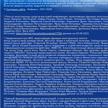
При цитировании и перепечатке материалов ссылка на портал «ИнфоШОС» обязательн
Для использования материалов в печатных изданиях необходимо письменное согласие
Если вы увидели ошибку, выделите ее мышкой и нажмите клавиши Ctrl+Enter
©
Создание сайта
- Инфорос, 2007-2026
* Реестр иностранных средств массовой информации, выполняющих функции иностранн
Голос Америки, Idel.Реалии, Кавказ.Реалии, Крым.Реалии, Телеканал Настоящее Время
Людмила Алексеевна, Маркелов Сергей Евгеньевич, Камалягин Денис Николаевич, Апах
Александрович, Маняхин Петр Борисович, Ярош Юлия Петровна, Чуракова Ольга Влади
Гройсман Софья Романовна, Рождественский Илья Дмитриевич, Апухтина Юлия Владимир
Шмагун Олеся Валентиновна, Мароховская Алеся Алексеевна, Долинина Ирина Никола
редактор 2021, Вега 2021
Источник:
https://minjust.gov.ru/ru/documents/7755/
данные на
03.09.2021
* Сведения реестра НКО, выполняющих функции иностранного агента:
Фонд защиты прав граждан Штаб, Институт права и публичной политики, Лаборатория
Гуманитарное действие, Открытый Петербург, Феникс ПЛЮС, Лига Избирателей, Правов
Крест, Центр Хасдей Ерушалаим, Центр поддержки и содействия развитию средств мас
информационных инициатив Действие, ВМЕСТЕ, Благотворительный фонд охраны здоров
Так, центр Сова, центр Анна, Проект Апрель, Самарская губерния, Эра здоровья, пр
защиты СИБАЛЬТ, Уральская правозащитная группа, Женщины Евразии, Рязанский Мемо
человека, Дальневосточный центр развития гражданских инициатив и социального пар
АКАДЕМИЯ ПО ПРАВАМ ЧЕЛОВЕКА, Частное учреждение Совета Министров северных стр
Массовой Информации, Институт развития прессы - Сибирь, Фонд поддержки свободы 
агентство МЕМО. РУ, Институт региональной прессы, Институт Развития Свободы Инф
Борисовна, Таранова Юлия Николаевна, Туровский Александр Алексеевич, Васильева 
Сергей Георгиевич, Пивоваров Андрей Сергеевич, Писемский Евгений Александрович,
Викторович, Шарипков Олег Викторович, Мальсагов Муса Асланович, Мошель Ирина Ар
Александровна, Исламов Тимур Рифгатович, Романова Ольга Евгеньевна, Щаров Серг
Паутов Юрий Анатольевич, Верховский Александр Маркович, Пислакова-Паркер Марина
Рачинский Ян Збигневич, Жемкова Елена Борисовна, Гудков Лев Дмитриевич, Иллари
Николай Алексеевич, Блинушов Андрей Юрьевич, Мосин Алексей Геннадьевич, Гефтер
Владимировна, Баженова Светлана Куприяновна, Исаев Сергей Владимирович, Максим
Буртина Елена Юрьевна, Гендель Людмила Залмановна, Кокорина Екатерина Алексеев
Подузов Сергей Васильевич, Протасова Ирина Вячеславовна, Литинский Леонид Борис
Добровольская Анна Дмитриевна, Королева Александра Евгеньевна, Смирнов Владими
Петрович, Полякова Мара Федоровна, Резник Генри Маркович, Захаров Герман Конста
Источник:
http://unro.minjust.ru/NKOForeignAgent.aspx
данные на
28.08.2021
* Единый федеральный список организаций, в том числе иностранных и международны
Высший военный Маджлисуль Шура, Конгресс народов Ичкерии и Дагестана, Аль-Каида, 
Движение Талибан, Исламская партия Туркестана, Общество социальных реформ, Общес
Исламское государство, Джабха аль-Нусра ли-Ахль аш-Шам, Народное ополчение имен