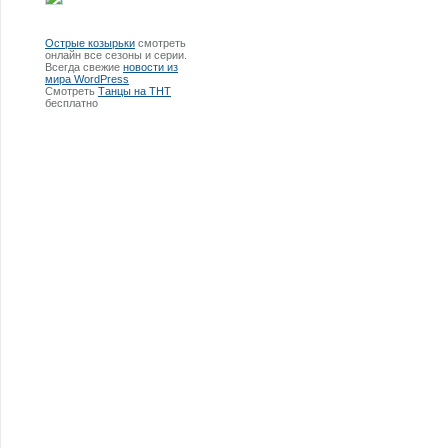
Острые козырьки
смотреть
онлайн все сезоны и серии.
Всегда свежие
новости из
мира WordPress
Смотреть
Танцы на ТНТ
бесплатно