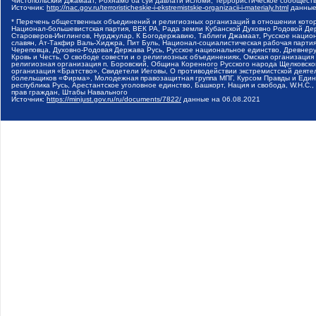
Чистопольский Джамаат, Рохнамо ба суи давлати исломи, Террористическое сообщест
Источник:
http://nac.gov.ru/terroristicheskie-i-ekstremistskie-organizacii-i-materialy.html
данные
* Перечень общественных объединений и религиозных организаций в отношении котор
Национал-большевистская партия, ВЕК РА, Рада земли Кубанской Духовно Родовой Де
Староверов-Инглингов, Нурджулар, К Богодержавию, Таблиги Джамаат, Русское наци
славян, Ат-Такфир Валь-Хиджра, Пит Буль, Национал-социалистическая рабочая парт
Череповца, Духовно-Родовая Держава Русь, Русское национальное единство, Древнер
Кровь и Честь, О свободе совести и о религиозных объединениях, Омская организаци
религиозная организация п. Боровский, Община Коренного Русского народа Щелковског
организация «Братство», Свидетели Иеговы, О противодействии экстремистской деяте
болельщиков «Фирма», Молодежная правозащитная группа МПГ, Курсом Правды и Единен
республика Русь, Арестантское уголовное единство, Башкорт, Нация и свобода, W.H.С
прав граждан, Штабы Навального
Источник:
https://minjust.gov.ru/ru/documents/7822/
данные на
06.08.2021