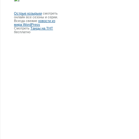
Острые козырьки
смотреть
онлайн все сезоны и серии.
Всегда свежие
новости из
мира WordPress
Смотреть
Танцы на ТНТ
бесплатно