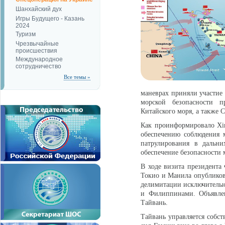
Шанхайский дух
Игры Будущего - Казань
2024
Туризм
Чрезвычайные
происшествия
Международное
сотрудничество
Все темы »
маневрах приняли участие
морской безопасности п
Китайского моря, а также 
Как проинформировало Xin
обеспечению соблюдения 
патрулирования в дальни
обеспечение безопасности 
В ходе визита президент
Токио и Манила опубликова
делимитации исключительн
и Филиппинами. Объявлен
Тайвань.
Тайвань управляется собст