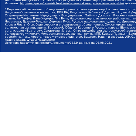
Чистопольский Джамаат, Рохнамо ба суи давлати исломи, Террористическое сообщест
Источник:
http://nac.gov.ru/terroristicheskie-i-ekstremistskie-organizacii-i-materialy.html
данные
* Перечень общественных объединений и религиозных организаций в отношении котор
Национал-большевистская партия, ВЕК РА, Рада земли Кубанской Духовно Родовой Де
Староверов-Инглингов, Нурджулар, К Богодержавию, Таблиги Джамаат, Русское наци
славян, Ат-Такфир Валь-Хиджра, Пит Буль, Национал-социалистическая рабочая парт
Череповца, Духовно-Родовая Держава Русь, Русское национальное единство, Древнер
Кровь и Честь, О свободе совести и о религиозных объединениях, Омская организаци
религиозная организация п. Боровский, Община Коренного Русского народа Щелковског
организация «Братство», Свидетели Иеговы, О противодействии экстремистской деяте
болельщиков «Фирма», Молодежная правозащитная группа МПГ, Курсом Правды и Единен
республика Русь, Арестантское уголовное единство, Башкорт, Нация и свобода, W.H.С
прав граждан, Штабы Навального
Источник:
https://minjust.gov.ru/ru/documents/7822/
данные на
06.08.2021