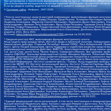
При цитировании и перепечатке материалов ссылка на портал «ИнфоШОС» обязательн
Для использования материалов в печатных изданиях необходимо письменное согласие
Если вы увидели ошибку, выделите ее мышкой и нажмите клавиши Ctrl+Enter
©
Создание сайта
- Инфорос, 2007-2026
* Реестр иностранных средств массовой информации, выполняющих функции иностранн
Голос Америки, Idel.Реалии, Кавказ.Реалии, Крым.Реалии, Телеканал Настоящее Время
Людмила Алексеевна, Маркелов Сергей Евгеньевич, Камалягин Денис Николаевич, Апах
Александрович, Маняхин Петр Борисович, Ярош Юлия Петровна, Чуракова Ольга Влади
Гройсман Софья Романовна, Рождественский Илья Дмитриевич, Апухтина Юлия Владимир
Шмагун Олеся Валентиновна, Мароховская Алеся Алексеевна, Долинина Ирина Никола
редактор 2021, Вега 2021
Источник:
https://minjust.gov.ru/ru/documents/7755/
данные на
03.09.2021
* Сведения реестра НКО, выполняющих функции иностранного агента:
Фонд защиты прав граждан Штаб, Институт права и публичной политики, Лаборатория
Гуманитарное действие, Открытый Петербург, Феникс ПЛЮС, Лига Избирателей, Правов
Крест, Центр Хасдей Ерушалаим, Центр поддержки и содействия развитию средств мас
информационных инициатив Действие, ВМЕСТЕ, Благотворительный фонд охраны здоров
Так, центр Сова, центр Анна, Проект Апрель, Самарская губерния, Эра здоровья, пр
защиты СИБАЛЬТ, Уральская правозащитная группа, Женщины Евразии, Рязанский Мемо
человека, Дальневосточный центр развития гражданских инициатив и социального пар
АКАДЕМИЯ ПО ПРАВАМ ЧЕЛОВЕКА, Частное учреждение Совета Министров северных стр
Массовой Информации, Институт развития прессы - Сибирь, Фонд поддержки свободы 
агентство МЕМО. РУ, Институт региональной прессы, Институт Развития Свободы Инф
Борисовна, Таранова Юлия Николаевна, Туровский Александр Алексеевич, Васильева 
Сергей Георгиевич, Пивоваров Андрей Сергеевич, Писемский Евгений Александрович,
Викторович, Шарипков Олег Викторович, Мальсагов Муса Асланович, Мошель Ирина Ар
Александровна, Исламов Тимур Рифгатович, Романова Ольга Евгеньевна, Щаров Серг
Паутов Юрий Анатольевич, Верховский Александр Маркович, Пислакова-Паркер Марина
Рачинский Ян Збигневич, Жемкова Елена Борисовна, Гудков Лев Дмитриевич, Иллари
Николай Алексеевич, Блинушов Андрей Юрьевич, Мосин Алексей Геннадьевич, Гефтер
Владимировна, Баженова Светлана Куприяновна, Исаев Сергей Владимирович, Максим
Буртина Елена Юрьевна, Гендель Людмила Залмановна, Кокорина Екатерина Алексеев
Подузов Сергей Васильевич, Протасова Ирина Вячеславовна, Литинский Леонид Борис
Добровольская Анна Дмитриевна, Королева Александра Евгеньевна, Смирнов Владими
Петрович, Полякова Мара Федоровна, Резник Генри Маркович, Захаров Герман Конста
Источник:
http://unro.minjust.ru/NKOForeignAgent.aspx
данные на
28.08.2021
* Единый федеральный список организаций, в том числе иностранных и международны
Высший военный Маджлисуль Шура, Конгресс народов Ичкерии и Дагестана, Аль-Каида, 
Движение Талибан, Исламская партия Туркестана, Общество социальных реформ, Общес
Исламское государство, Джабха аль-Нусра ли-Ахль аш-Шам, Народное ополчение имен