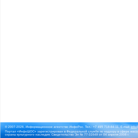
© 2007-2026, Информационное агентство ИнфоРос. Тел.: +7 495 718-84-11, E-mail:
info
Портал «ИнфоШОС» зарегистрирован в Федеральной службе по надзору в сфере массо
охраны культурного наследия. Свидетельство Эл № 77-31649 от 04 апреля 2008 г.