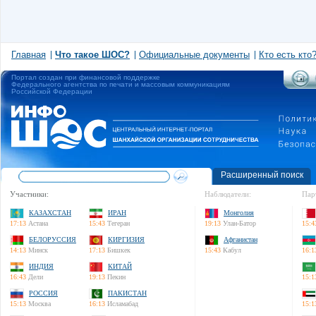
Главная
Что такое ШОС?
Официальные документы
Кто есть кто
Портал создан при финансовой поддержке
Федерального агентства по печати и массовым коммуникациям
Российской Федерации
Расширенный поиск
Участники:
Наблюдатели:
Пар
КАЗАХСТАН
ИРАН
Монголия
17:13
Астана
15:43
Тегеран
19:13
Улан-Батор
15:4
БЕЛОРУССИЯ
КИРГИЗИЯ
Афганистан
14:13
Минск
17:13
Бишкек
15:43
Кабул
16:1
ИНДИЯ
КИТАЙ
16:43
Дели
19:13
Пекин
15:1
РОССИЯ
ПАКИСТАН
15:13
Москва
16:13
Исламабад
15:1