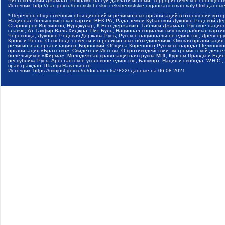
Чистопольский Джамаат, Рохнамо ба суи давлати исломи, Террористическое сообщест
Источник:
http://nac.gov.ru/terroristicheskie-i-ekstremistskie-organizacii-i-materialy.html
данные
* Перечень общественных объединений и религиозных организаций в отношении котор
Национал-большевистская партия, ВЕК РА, Рада земли Кубанской Духовно Родовой Де
Староверов-Инглингов, Нурджулар, К Богодержавию, Таблиги Джамаат, Русское наци
славян, Ат-Такфир Валь-Хиджра, Пит Буль, Национал-социалистическая рабочая парт
Череповца, Духовно-Родовая Держава Русь, Русское национальное единство, Древнер
Кровь и Честь, О свободе совести и о религиозных объединениях, Омская организаци
религиозная организация п. Боровский, Община Коренного Русского народа Щелковског
организация «Братство», Свидетели Иеговы, О противодействии экстремистской деяте
болельщиков «Фирма», Молодежная правозащитная группа МПГ, Курсом Правды и Единен
республика Русь, Арестантское уголовное единство, Башкорт, Нация и свобода, W.H.С
прав граждан, Штабы Навального
Источник:
https://minjust.gov.ru/ru/documents/7822/
данные на
06.08.2021