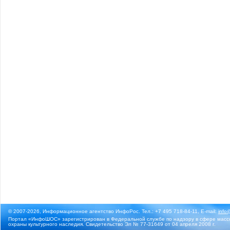
© 2007-2026, Информационное агентство ИнфоРос. Тел.: +7 495 718-84-11, E-mail:
info
Портал «ИнфоШОС» зарегистрирован в Федеральной службе по надзору в сфере массо
охраны культурного наследия. Свидетельство Эл № 77-31649 от 04 апреля 2008 г.