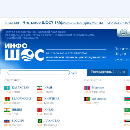
Главная
Что такое ШОС?
Официальные документы
Кто есть кто
Портал создан при финансовой поддержке
Федерального агентства по печати и массовым коммуникациям
Российской Федерации
Расширенный поиск
Участники:
Наблюдатели:
Пар
КАЗАХСТАН
ИРАН
Монголия
11:38
Астана
10:08
Тегеран
13:38
Улан-Батор
10:0
БЕЛОРУССИЯ
КИРГИЗИЯ
Афганистан
08:38
Минск
11:38
Бишкек
10:08
Кабул
10:3
ИНДИЯ
КИТАЙ
11:08
Дели
13:38
Пекин
09:3
РОССИЯ
ПАКИСТАН
09:38
Москва
10:38
Исламабад
09:3