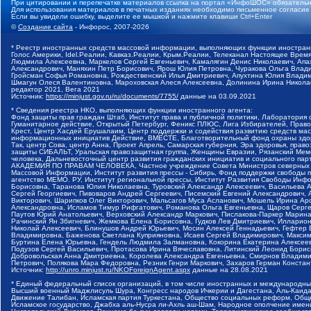
При цитировании и перепечатке материалов ссылка на портал «ИнфоШОС» обязательн
Для использования материалов в печатных изданиях необходимо письменное согласие
Если вы увидели ошибку, выделите ее мышкой и нажмите клавиши Ctrl+Enter
©
Создание сайта
- Инфорос, 2007-2026
* Реестр иностранных средств массовой информации, выполняющих функции иностранн
Голос Америки, Idel.Реалии, Кавказ.Реалии, Крым.Реалии, Телеканал Настоящее Время
Людмила Алексеевна, Маркелов Сергей Евгеньевич, Камалягин Денис Николаевич, Апах
Александрович, Маняхин Петр Борисович, Ярош Юлия Петровна, Чуракова Ольга Влади
Гройсман Софья Романовна, Рождественский Илья Дмитриевич, Апухтина Юлия Владимир
Шмагун Олеся Валентиновна, Мароховская Алеся Алексеевна, Долинина Ирина Никола
редактор 2021, Вега 2021
Источник:
https://minjust.gov.ru/ru/documents/7755/
данные на
03.09.2021
* Сведения реестра НКО, выполняющих функции иностранного агента:
Фонд защиты прав граждан Штаб, Институт права и публичной политики, Лаборатория
Гуманитарное действие, Открытый Петербург, Феникс ПЛЮС, Лига Избирателей, Правов
Крест, Центр Хасдей Ерушалаим, Центр поддержки и содействия развитию средств мас
информационных инициатив Действие, ВМЕСТЕ, Благотворительный фонд охраны здоров
Так, центр Сова, центр Анна, Проект Апрель, Самарская губерния, Эра здоровья, пр
защиты СИБАЛЬТ, Уральская правозащитная группа, Женщины Евразии, Рязанский Мемо
человека, Дальневосточный центр развития гражданских инициатив и социального пар
АКАДЕМИЯ ПО ПРАВАМ ЧЕЛОВЕКА, Частное учреждение Совета Министров северных стр
Массовой Информации, Институт развития прессы - Сибирь, Фонд поддержки свободы 
агентство МЕМО. РУ, Институт региональной прессы, Институт Развития Свободы Инф
Борисовна, Таранова Юлия Николаевна, Туровский Александр Алексеевич, Васильева 
Сергей Георгиевич, Пивоваров Андрей Сергеевич, Писемский Евгений Александрович,
Викторович, Шарипков Олег Викторович, Мальсагов Муса Асланович, Мошель Ирина Ар
Александровна, Исламов Тимур Рифгатович, Романова Ольга Евгеньевна, Щаров Серг
Паутов Юрий Анатольевич, Верховский Александр Маркович, Пислакова-Паркер Марина
Рачинский Ян Збигневич, Жемкова Елена Борисовна, Гудков Лев Дмитриевич, Иллари
Николай Алексеевич, Блинушов Андрей Юрьевич, Мосин Алексей Геннадьевич, Гефтер
Владимировна, Баженова Светлана Куприяновна, Исаев Сергей Владимирович, Максим
Буртина Елена Юрьевна, Гендель Людмила Залмановна, Кокорина Екатерина Алексеев
Подузов Сергей Васильевич, Протасова Ирина Вячеславовна, Литинский Леонид Борис
Добровольская Анна Дмитриевна, Королева Александра Евгеньевна, Смирнов Владими
Петрович, Полякова Мара Федоровна, Резник Генри Маркович, Захаров Герман Конста
Источник:
http://unro.minjust.ru/NKOForeignAgent.aspx
данные на
28.08.2021
* Единый федеральный список организаций, в том числе иностранных и международны
Высший военный Маджлисуль Шура, Конгресс народов Ичкерии и Дагестана, Аль-Каида, 
Движение Талибан, Исламская партия Туркестана, Общество социальных реформ, Общес
Исламское государство, Джабха аль-Нусра ли-Ахль аш-Шам, Народное ополчение имен