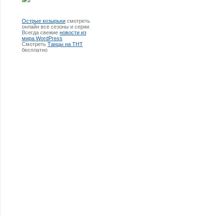
Острые козырьки
смотреть
онлайн все сезоны и серии.
Всегда свежие
новости из
мира WordPress
Смотреть
Танцы на ТНТ
бесплатно