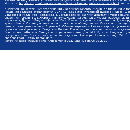
Чистопольский Джамаат, Рохнамо ба суи давлати исломи, Террористическое сообщест
Источник:
http://nac.gov.ru/terroristicheskie-i-ekstremistskie-organizacii-i-materialy.html
данные
* Перечень общественных объединений и религиозных организаций в отношении котор
Национал-большевистская партия, ВЕК РА, Рада земли Кубанской Духовно Родовой Де
Староверов-Инглингов, Нурджулар, К Богодержавию, Таблиги Джамаат, Русское наци
славян, Ат-Такфир Валь-Хиджра, Пит Буль, Национал-социалистическая рабочая парт
Череповца, Духовно-Родовая Держава Русь, Русское национальное единство, Древнер
Кровь и Честь, О свободе совести и о религиозных объединениях, Омская организаци
религиозная организация п. Боровский, Община Коренного Русского народа Щелковског
организация «Братство», Свидетели Иеговы, О противодействии экстремистской деяте
болельщиков «Фирма», Молодежная правозащитная группа МПГ, Курсом Правды и Единен
республика Русь, Арестантское уголовное единство, Башкорт, Нация и свобода, W.H.С
прав граждан, Штабы Навального
Источник:
https://minjust.gov.ru/ru/documents/7822/
данные на
06.08.2021