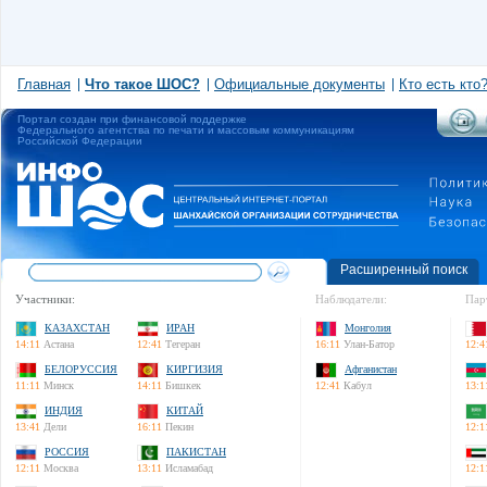
Главная
Что такое ШОС?
Официальные документы
Кто есть кто
Портал создан при финансовой поддержке
Федерального агентства по печати и массовым коммуникациям
Российской Федерации
Расширенный поиск
Участники:
Наблюдатели:
Пар
КАЗАХСТАН
ИРАН
Монголия
14:11
Астана
12:41
Тегеран
16:11
Улан-Батор
12:4
БЕЛОРУССИЯ
КИРГИЗИЯ
Афганистан
11:11
Минск
14:11
Бишкек
12:41
Кабул
13:1
ИНДИЯ
КИТАЙ
13:41
Дели
16:11
Пекин
12:1
РОССИЯ
ПАКИСТАН
12:11
Москва
13:11
Исламабад
12:1