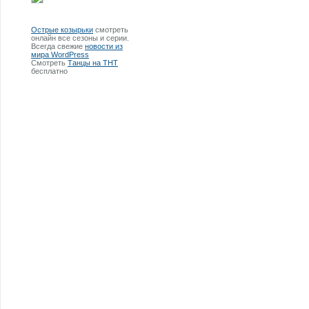
Острые козырьки
смотреть
онлайн все сезоны и серии.
Всегда свежие
новости из
мира WordPress
Смотреть
Танцы на ТНТ
бесплатно