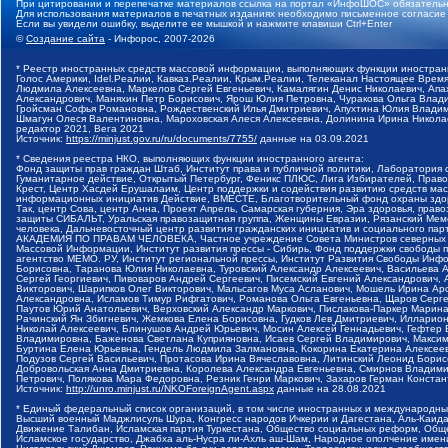
При цитировании и перепечатке материалов ссылка на портал «ИнфоШОС» обязательн
Для использования материалов в печатных изданиях необходимо письменное согласие
Если вы увидели ошибку, выделите ее мышкой и нажмите клавиши Ctrl+Enter
©
Создание сайта
- Инфорос, 2007-2026
* Реестр иностранных средств массовой информации, выполняющих функции иностранн
Голос Америки, Idel.Реалии, Кавказ.Реалии, Крым.Реалии, Телеканал Настоящее Время
Людмила Алексеевна, Маркелов Сергей Евгеньевич, Камалягин Денис Николаевич, Апах
Александрович, Маняхин Петр Борисович, Ярош Юлия Петровна, Чуракова Ольга Влади
Гройсман Софья Романовна, Рождественский Илья Дмитриевич, Апухтина Юлия Владимир
Шмагун Олеся Валентиновна, Мароховская Алеся Алексеевна, Долинина Ирина Никола
редактор 2021, Вега 2021
Источник:
https://minjust.gov.ru/ru/documents/7755/
данные на
03.09.2021
* Сведения реестра НКО, выполняющих функции иностранного агента:
Фонд защиты прав граждан Штаб, Институт права и публичной политики, Лаборатория
Гуманитарное действие, Открытый Петербург, Феникс ПЛЮС, Лига Избирателей, Правов
Крест, Центр Хасдей Ерушалаим, Центр поддержки и содействия развитию средств мас
информационных инициатив Действие, ВМЕСТЕ, Благотворительный фонд охраны здоров
Так, центр Сова, центр Анна, Проект Апрель, Самарская губерния, Эра здоровья, пр
защиты СИБАЛЬТ, Уральская правозащитная группа, Женщины Евразии, Рязанский Мемо
человека, Дальневосточный центр развития гражданских инициатив и социального пар
АКАДЕМИЯ ПО ПРАВАМ ЧЕЛОВЕКА, Частное учреждение Совета Министров северных стр
Массовой Информации, Институт развития прессы - Сибирь, Фонд поддержки свободы 
агентство МЕМО. РУ, Институт региональной прессы, Институт Развития Свободы Инф
Борисовна, Таранова Юлия Николаевна, Туровский Александр Алексеевич, Васильева 
Сергей Георгиевич, Пивоваров Андрей Сергеевич, Писемский Евгений Александрович,
Викторович, Шарипков Олег Викторович, Мальсагов Муса Асланович, Мошель Ирина Ар
Александровна, Исламов Тимур Рифгатович, Романова Ольга Евгеньевна, Щаров Серг
Паутов Юрий Анатольевич, Верховский Александр Маркович, Пислакова-Паркер Марина
Рачинский Ян Збигневич, Жемкова Елена Борисовна, Гудков Лев Дмитриевич, Иллари
Николай Алексеевич, Блинушов Андрей Юрьевич, Мосин Алексей Геннадьевич, Гефтер
Владимировна, Баженова Светлана Куприяновна, Исаев Сергей Владимирович, Максим
Буртина Елена Юрьевна, Гендель Людмила Залмановна, Кокорина Екатерина Алексеев
Подузов Сергей Васильевич, Протасова Ирина Вячеславовна, Литинский Леонид Борис
Добровольская Анна Дмитриевна, Королева Александра Евгеньевна, Смирнов Владими
Петрович, Полякова Мара Федоровна, Резник Генри Маркович, Захаров Герман Конста
Источник:
http://unro.minjust.ru/NKOForeignAgent.aspx
данные на
28.08.2021
* Единый федеральный список организаций, в том числе иностранных и международны
Высший военный Маджлисуль Шура, Конгресс народов Ичкерии и Дагестана, Аль-Каида, 
Движение Талибан, Исламская партия Туркестана, Общество социальных реформ, Общес
Исламское государство, Джабха аль-Нусра ли-Ахль аш-Шам, Народное ополчение имен