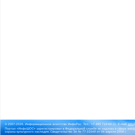
© 2007-2026, Информационное агентство ИнфоРос. Тел.: +7 495 718-84-11, E-mail:
info
Портал «ИнфоШОС» зарегистрирован в Федеральной службе по надзору в сфере массо
охраны культурного наследия. Свидетельство Эл № 77-31649 от 04 апреля 2008 г.