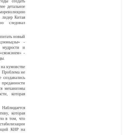
оды создать
ее детальное
амореволюцию
 лидер Китая
нно следовал
спитать новый
цзюньцзы» -
м мудрости и
«сяожэнем» -
ды.
 на кумовстве
. Проблема не
 создавались
 преданности
ся механизмы
сти, которая
 Наблюдается
иву, которая
ло в том, что
стабилизации
зиций КНР на