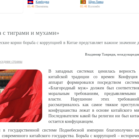
Камбоджа
Шри-Ланка
05:46
Пномпень
05:46
Коломбо
а с тиграми и мухами»
кие корни борьба с коррупцией в Китае представляет важное значение 
Владимир Тавриди, международн
седние страны
В западных системах ценилась верность 
китайской традиции со времен Конфуция
аппарат формировался посредством систем
«Благородный муж» должен был соответство
моральным требованиям, предъявляемыми 
власти. Нарушение этих требовани
рассматривалось как самое тяжкое преступл
конфуцианства лежат в основе китайского м
Последователем какой бы религии ни был кита
остается конфуцианцем.
 в государственной системе Поднебесной империи благополучно пе
современного китайского государства. Борьба с коррупцией – историче