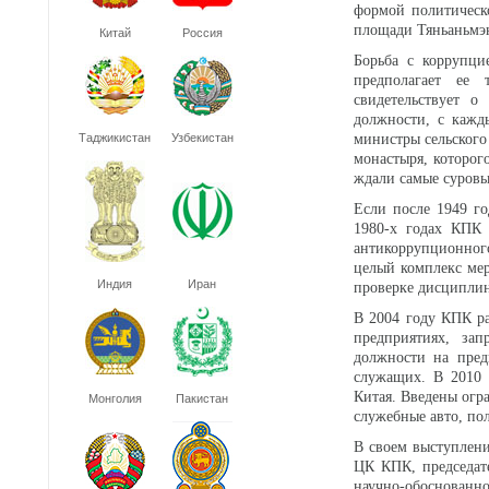
формой политическ
площади Тяньаньмэн
Китай
Россия
Борьба с коррупци
предполагает ее 
свидетельствует о
должности, с кажд
Таджикистан
Узбекистан
министры сельского
монастыря, которог
ждали самые суровы
Если после 1949 г
1980-х годах КПК 
антикоррупционного
целый комплекс мер
Индия
Иран
проверке дисципли
В 2004 году КПК ра
предприятиях, за
должности на пред
служащих. В 2010 
Китая. Введены огр
Монголия
Пакистан
служебные авто, по
В своем выступлени
ЦК КПК, председат
научно-обоснованн