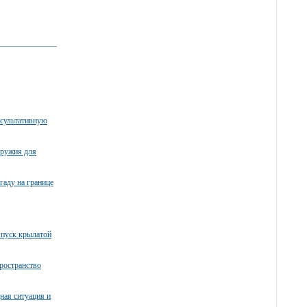
нсультативную
оружия для
гаду на границе
пуск крылатой
ространство
ная ситуация и