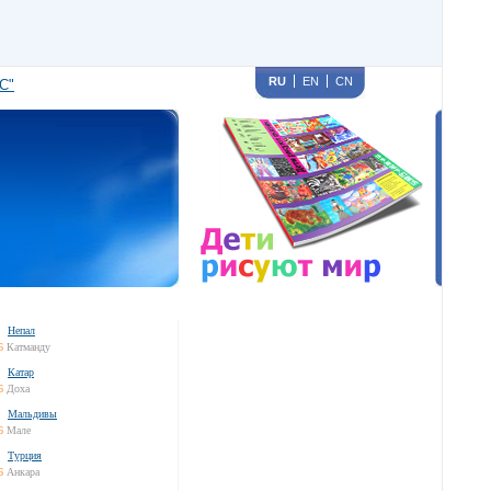
RU
EN
CN
С"
Непал
6
Катманду
Катар
6
Доха
Мальдивы
6
Мале
Турция
6
Анкара