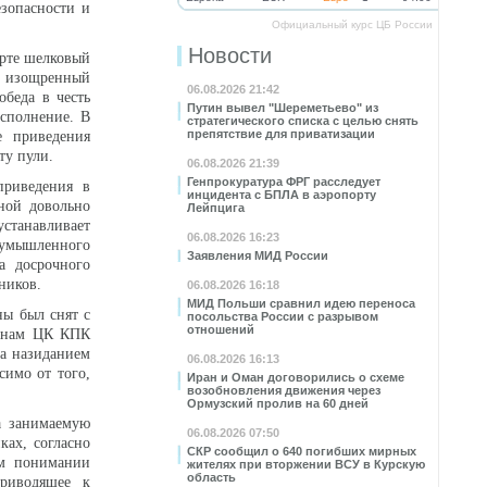
езопасности и
Официальный курс ЦБ России
Новости
ерте шелковый
е изощренный
06.08.2026 21:42
беда в честь
Путин вывел "Шереметьево" из
сполнение. В
стратегического списка с целью снять
препятствие для приватизации
е приведения
ту пули.
06.08.2026 21:39
Генпрокуратура ФРГ расследует
приведения в
инцидента с БПЛА в аэропорту
ной довольно
Лейпцига
устанавливает
06.08.2026 16:23
т умышленного
Заявления МИД России
а досрочного
ников.
06.08.2026 16:18
МИД Польши сравнил идею переноса
ны был снят с
посольства России с разрывом
отношений
ганам ЦК КПК
ла назиданием
06.08.2026 16:13
симо от того,
Иран и Оман договорились о схеме
возобновления движения через
Ормузский пролив на 60 дней
а занимаемую
06.08.2026 07:50
ках, согласно
СКР сообщил о 640 погибших мирных
ом понимании
жителях при вторжении ВСУ в Курскую
область
риводящее к