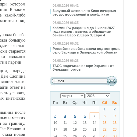
при котором
06.08.2026 06:42
ения. К таким
Залужный заявил, что Киев исчерпал
ресурс вооружений в конфликте
е какой-либо
огательство,
06.08.2026 06:35
Кабмин РФ разрешил до 1 июля 2027
года импорт, выпуск и обращение
уровая борьба
бензина Евро 2, Евро 3, Евро 4
грала большую
06.08.2026 06:32
дает власть».
Российские войска взяли под контроль
ски старается
село Зарница в Запорожской области
ники «вождю»
06.08.2026 06:28
огии партии.
ТАСС подсчитал потери Украины от
блокады портов
ции, в народе
и Дэн Сяопина
няшняя элита
айти ответ на
вать условия,
ых китайских
Пн
Вт
Ср
Чт
Пт
Сб
Вс
1
2
ньпина после
3
4
5
6
7
8
9
пных и мелких
10
11
12
13
14
15
16
ы за границу,
The Economist
17
18
19
20
21
22
23
 стала новой
24
25
26
27
28
29
30