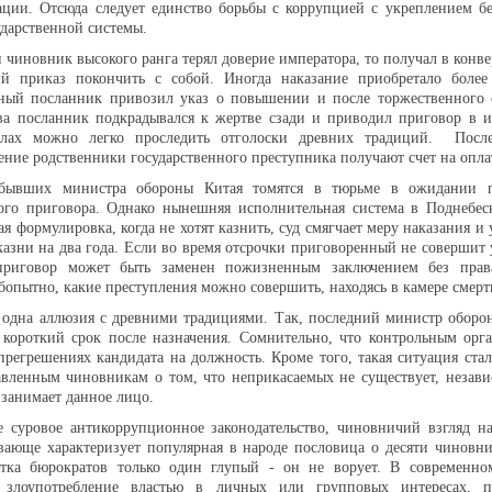
ации. Отсюда следует единство борьбы с коррупцией с укреплением б
ударственной системы.
и чиновник высокого ранга терял доверие императора, то получал в конв
й приказ покончить с собой. Иногда наказание приобретало боле
ьный посланник привозил указ о повышении и после торжественного о
ва посланник подкрадывался к жертве сзади и приводил приговор в и
алах можно легко проследить отголоски древних традиций. Посл
ение родственники государственного преступника получают счет на опла
 бывших министра обороны Китая томятся в тюрьме в ожидании 
ого приговора. Однако нынешняя исполнительная система в Поднебес
я формулировка, когда не хотят казнить, суд смягчает меру наказания и 
казни на два года. Если во время отсрочки приговоренный не соверши
 приговор может быть заменен пожизненным заключением без прав
пытно, какие преступления можно совершить, находясь в камере смерт
 одна аллюзия с древними традициями. Так, последний министр оборо
 короткий срок после назначения. Сомнительно, что контрольным ор
прегрешениях кандидата на должность. Кроме того, такая ситуация ста
вленным чиновникам о том, что неприкасаемых не существует, незави
 занимает данное лицо.
е суровое антикоррупционное законодательство, чиновничий взгляд н
ающе характеризует популярная в народе пословица о десяти чиновни
ятка бюрократов только один глупый - он не ворует. В современн
злоупотребление властью в личных или групповых интересах, п