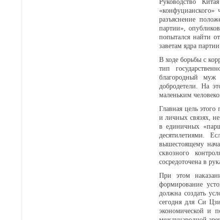
Руководство Кита
«конфуцианского» 
разъяснение поло
партии», опублико
попытался найти о
заветам ядра парти
В ходе борьбы с ко
тип государствен
благородный муж 
добродетели. На э
маленьким человеко
Главная цель этого 
и личных связях, н
в единичных «парш
десятилетиями. Е
вышестоящему нача
сквозного контро
сосредоточена в рук
При этом наказан
формирование усто
должна создать усл
сегодня для Си Цз
экономической и п
международной аре