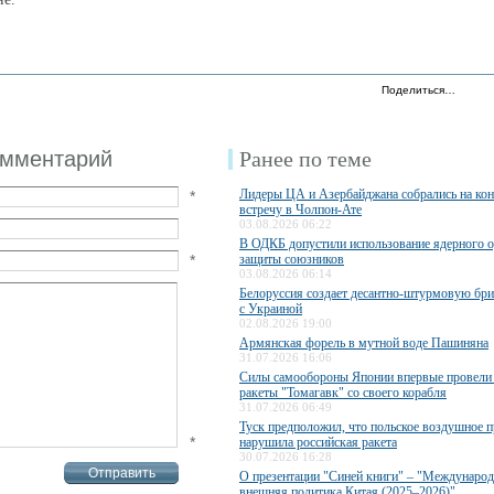
Поделиться…
омментарий
Ранее по теме
Лидеры ЦА и Азербайджана собрались на ко
*
встречу в Чолпон-Ате
03.08.2026 06:22
В ОДКБ допустили использование ядерного 
*
защиты союзников
03.08.2026 06:14
Белоруссия создает десантно-штурмовую бри
с Украиной
02.08.2026 19:00
Армянская форель в мутной воде Пашиняна
31.07.2026 16:06
Силы самообороны Японии впервые провели 
ракеты "Томагавк" со своего корабля
31.07.2026 06:49
Туск предположил, что польское воздушное п
*
нарушила российская ракета
30.07.2026 16:28
О презентации "Синей книги" – "Международ
внешняя политика Китая (2025–2026)"