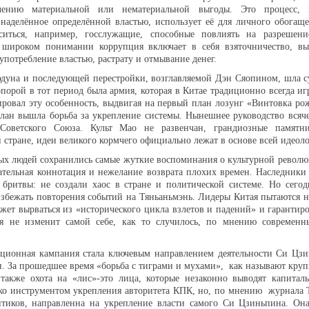
чению материальной или нематериальной выгоды. Это процесс, 
наделённое определённой властью, использует её для личного обогащ
иться, например, госслужащие, способные повлиять на разрешени
 широком понимании коррупция включает в себя взяточничество, вым
употребление властью, растрату и отмывание денег.
дуна и последующей перестройки, возглавляемой Дэн Сяопином, шла с
 опорой в тот период была армия, которая в Китае традиционно всегда и
ировал эту особенность, выдвигая на первый план лозунг «Винтовка рож
лан вышла борьба за укрепление системы. Нынешнее руководство всяче
Советского Союза. Культ Мао не развенчан, грандиозные памят
 стране, идеи великого кормчего официально лежат в основе всей идеол
ых людей сохранились самые жуткие воспоминания о культурной револю
ательная коннотация и нежелание возврата плохих времен. Наследник
бритвы: не создали хаос в стране и политической системе. Но сегод
 избежать повторения событий на Тяньаньмэнь. Лидеры Китая пытаются н
жет вырваться из «исторического цикла взлетов и падений» и гарантиро
я не изменит самой себе, как то случилось, по мнению современн
ционная кампания стала ключевым направлением деятельности Си Цзи
ти. За прошедшее время «борьба с тиграми и мухами», как называют кру
 также охота на «лис»-это лица, которые незаконно выводят капитал
ько инструментом укрепления авторитета КПК, но, по мнению журнала 
итиков, направленна на укрепление власти самого Си Цзиньпина. Она