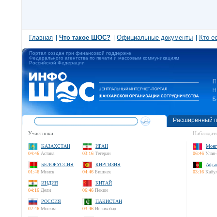
Главная
Что такое ШОС?
Официальные документы
Кто е
Портал создан при финансовой поддержке
Федерального агентства по печати и массовым коммуникациям
Российской Федерации
Расширенный п
Участники:
Наблюдате
КАЗАХСТАН
ИРАН
Монг
04:46
Астана
03:16
Тегеран
06:46
Улан-
БЕЛОРУССИЯ
КИРГИЗИЯ
Афга
01:46
Минск
04:46
Бишкек
03:16
Кабу
ИНДИЯ
КИТАЙ
04:16
Дели
06:46
Пекин
РОССИЯ
ПАКИСТАН
02:46
Москва
03:46
Исламабад