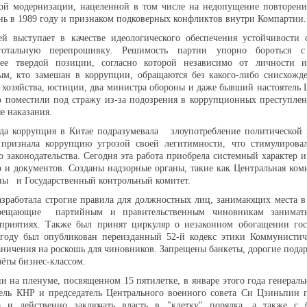
ой модернизации, нацеленной в том числе на недопущение повторени
ь в 1989 году и признаком подковерных конфликтов внутри Компартии
ей выступает в качестве идеологического обеспечения устойчивости 
тотальную перепрошивку. Решимость партии упорно бороться с
 ее твердой позиции, согласно которой независимо от личности 
ым, кто замешан в коррупции, обращаются без какого-либо снисхожд
 хозяйства, юстиции, два министра обороны и даже бывший настоятель
о поместили под стражу из-за подозрения в коррупционных преступлен
е наказания.
ода коррупция в Китае подразумевала злоупотребление политической 
признала коррупцию угрозой своей легитимности, что стимулировал
 законодательства. Сегодня эта работа приобрела системный характер и
 и документов. Созданы надзорные органы, такие как Центральная ко
ны и Государственный контрольный комитет.
зработала строгие правила для должностных лиц, занимающих места в
прещающие партийным и правительственным чиновникам занимать
приятиях. Также был принят циркуляр о незаконном обогащении гос
году был опубликован переизданный 52-й кодекс этики Коммунистич
аничения на роскошь для чиновников. Запрещены банкеты, дорогие пода
лёты бизнес-классом.
и на пленуме, посвященном 15 пятилетке, в январе этого года генераль
ель КНР и председатель Центрального военного совета Си Цзиньпин п
о и действенно заключать власть в "клетку" порядка, а также с 