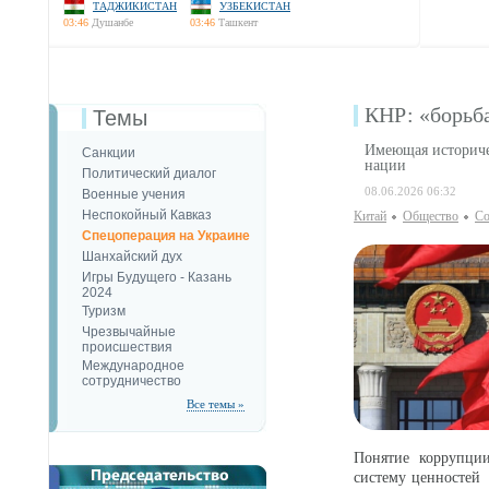
ТАДЖИКИСТАН
УЗБЕКИСТАН
03:46
Душанбе
03:46
Ташкент
КНР: «борьб
Темы
Имеющая историчес
Санкции
нации
Политический диалог
08.06.2026 06:32
Военные учения
Неспокойный Кавказ
Китай
Общество
Со
Спецоперация на Украине
Шанхайский дух
Игры Будущего - Казань
2024
Туризм
Чрезвычайные
происшествия
Международное
сотрудничество
Все темы »
Понятие коррупции
систему ценностей 