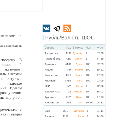
для сплочения
Рубль/Валюты ШОС
ый обозреватель
Страна
Код
Валюта
Ном.
Курс
Австралия
AUD
Доллар
1
57.38
Азербайджан
AZN
Манат
1
47.89
сюзерену. В
 чиновничий
Армения
AMD
Драм
100
22.23
ы экзаменов.
Индия
INR
Рупия
100
85.51
вать высоким
Казахстан
KZT
Тенге
100
17.33
институтами
Киргизия
KGS
Сом
100
93.09
й издревле
КНР
CNY
Юань
1
12.06
ение. Идеалы
Таджикистан
TJS
Сомони
10
88.03
ироощущения.
ец, внутри он
Турецкая
TRY
Лира
10
17.13
Узбекистан
UZS
Сум
10000
68.32
рекочевало в
Cша
USD
Доллар
1
81.41
ская традиция
Eвропа
EUR
Евро
1
94.06