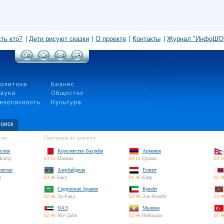
сть кто?
Дети рисуют сказки
О проекте
Контакты
Журнал "ИнфоШО
оиск
ли:
Партнеры по диалогу:
олия
Королевство Бахрейн
Армения
Батор
03:16
Манама
03:16
Ереван
03:1
нистан
Азербайджан
Египет
л
03:46
Баку
01:46
Каир
02:4
Саудовская Аравия
Кувейт
02:46
Эр-Рияд
02:46
Эль-Кувейт
02:4
ОАЭ
Мьянма
02:46
Абу-Даби
02:46
Нейпьидо
01:4