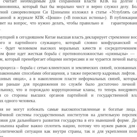
я считает необходимым для сохранения власти КПК на долгие г
чиновника, который был бы морально чист и верно служил делу. Бол
жений самореволюции Си Цзиньпин изложил в статье «Углублять с
ванной в журнале КПК «Цюши» («В поисках истины»). В публикации
твет на вопрос, что нужно делать, чтобы правильно и гарантирова
и.
ррупцией в сегодняшнем Китае высшая власть декларирует стремление во
ного и партийного служащего, который словно конфуцианский «
- будет человеком высоких моральных качеств и сосредоточение
том фоне идет жесткая борьба с противоположностью «цзюньцзы» — 
м, который пренебрегает общими интересами и не чурается личной выго
процесса – борьба с сетью клиентских и земляческих связей, основанных
езаконными способами обогащения, а также пересмотр кадровых лифтов
ивых овцах», а в накопленном пласте неформальных связей, которые
сли раньше для продвижения по службе было достаточно личной
льнику, что и порождало коррупционные кланы, то теперь внедряют
ля со стороны высших органов партийной и государственной вла
ах одного человека.
ия не могут избежать самые высокопоставленные и богатые лица.
йчивой системы государственных институтов на длительную перспект
овия для дальнейшего развития государства в его нынешней форме. Де
иньпина крайне важно сплотить нацию, потому что нужен рывок для 
олитической ситуации как внутри страны, так и для укрепления по
не.