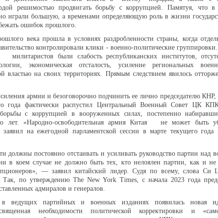
дой решимостью продвигать борьбу с коррупцией. Памятуя, что в
но играли большую, а временами определяющую роль в жизни государс
збежать ошибок прошлого.
рошлого века прошла в условиях раздробленности страны, когда отде
равительство контролировали клики - военно-политические группиров
 милитаристов были слабость республиканских институтов, отсут
ологии, экономическая отсталость, усиление региональных воен
ой властью на своих территориях. Прямым следствием явилось отторж
усиления армии и безоговорочно подчинить ее лично председателю КНР
го года фактически распустил Центральный Военный Совет ЦК КП
 борьбы с коррупцией в вооруженных силах, постепенно набиравш
ько лет. «Народно-освободительная армия Китая не может быть 
- заявил на ежегодной парламентской сессии в марте текущего года
сти должны постоянно отстаивать и усиливать руководство партии над
ни в коем случае не должно быть тех, кто нелоялен партии, как и н
пционеров», — заявил китайский лидер. Судя по всему, слова Си 
м. Так, по утверждению The New York Times, с начала 2023 года пре
ставленных адмиралов и генералов.
в ведущих партийных и военных изданиях появилась новая иде
священная необходимости политической корректировки и «само