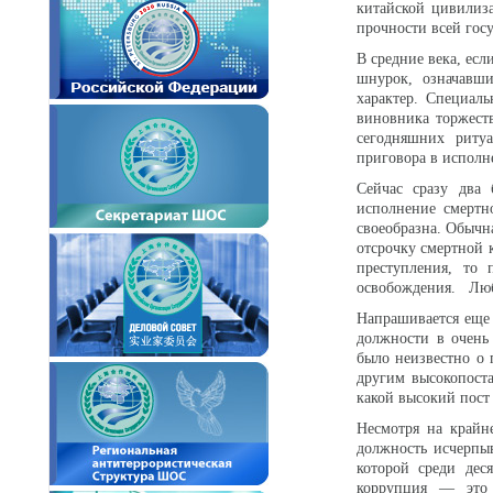
китайской цивилиз
прочности всей гос
В средние века, есл
шнурок, означавши
характер. Специал
виновника торжест
сегодняшних риту
приговора в исполн
Сейчас сразу два
исполнение смертн
своеобразна. Обычна
отсрочку смертной 
преступления, то
освобождения. Любо
Напрашивается еще
должности в очень
было неизвестно о 
другим высокопоста
какой высокий пост
Несмотря на крайн
должность исчерпыв
которой среди дес
коррупция — это 