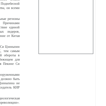
 Поднебесной
тва, он всеми
льные регионы
ки. Причинами
ствие единой
ных лидеров,
ение от Китая
, Си Цзиньпин
К, тем самым
ий обороты в
убежищем для
 в Пекине Си
 вооруженными
е должно быть
Цзиньпина не
дседатель КНР
ологическая
революции».