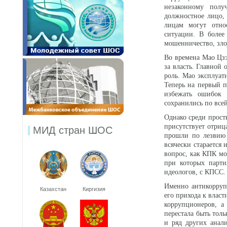
незаконному полу
должностное лицо, 
лицам могут относ
ситуации. В более
мошенничество, зло
Во времена Мао Цзэ
за власть. Главной
роль. Мао эксплуат
Теперь на первый п
избежать ошибок 
сохранились по всей
Однако среди прост
присутствует отриц
МИД стран ШОС
прошли по лезвию 
всячески старается
вопрос, как КПК мо
при которых парти
идеологов, с КПСС.
Именно антикорруп
Казахстан
Киргизия
его прихода к влас
коррупционеров, а
перестала быть тол
и ряд других анал