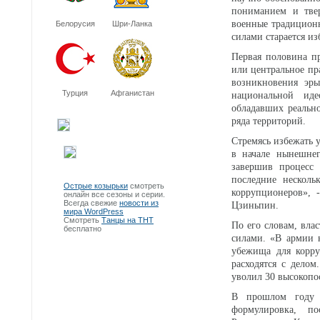
пониманием и твер
военные традицион
Белорусия
Шри-Ланка
силами старается и
Первая половина п
или центральное п
возникновения эры
Турция
Афганистан
национальной иде
обладавших реальн
ряда территорий.
Стремясь избежать 
в начале нынешне
завершив процесс
последние нескол
Острые козырьки
смотреть
коррупционеров», 
онлайн все сезоны и серии.
Всегда свежие
новости из
Цзиньпин.
мира WordPress
Смотреть
Танцы на ТНТ
По его словам, вла
бесплатно
силами. «В армии 
убежища для корру
расходятся с дело
уволил 30 высокопо
В прошлом году 
формулировка, по