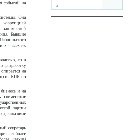
я событий на
31
.
системы. Она
 коррупцией
и занимаемой
ения. Бывшие
 Шаолиньского
иях - всех их
властью, то в
о разработку
 опирается на
миссия КПК по
 бизнесе и на
 совместные
ударственных
еской партии
рки, люксовые
ный секретарь
ризвал более
более четким