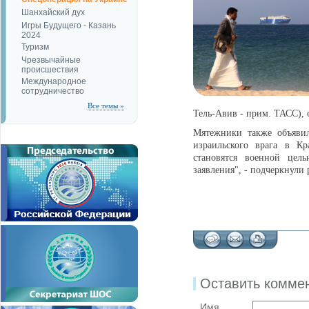
Шанхайский дух
Игры Будущего - Казань
2024
Туризм
Чрезвычайные
происшествия
Международное
сотрудничество
Все темы »
Тель-Авив - прим. ТАСС), о
Мятежники также объявил
израильского врага в К
становятся военной це
заявления", - подчеркнули
Оставить комме
Имя