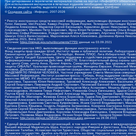
При цитировании и перепечатке материалов ссылка на портал «ИнфоШОС» обязательн
Для использования материалов в печатных изданиях необходимо письменное согласие
Если вы увидели ошибку, выделите ее мышкой и нажмите клавиши Ctrl+Enter
©
Создание сайта
- Инфорос, 2007-2026
* Реестр иностранных средств массовой информации, выполняющих функции иностранн
Голос Америки, Idel.Реалии, Кавказ.Реалии, Крым.Реалии, Телеканал Настоящее Время
Людмила Алексеевна, Маркелов Сергей Евгеньевич, Камалягин Денис Николаевич, Апах
Александрович, Маняхин Петр Борисович, Ярош Юлия Петровна, Чуракова Ольга Влади
Гройсман Софья Романовна, Рождественский Илья Дмитриевич, Апухтина Юлия Владимир
Шмагун Олеся Валентиновна, Мароховская Алеся Алексеевна, Долинина Ирина Никола
редактор 2021, Вега 2021
Источник:
https://minjust.gov.ru/ru/documents/7755/
данные на
03.09.2021
* Сведения реестра НКО, выполняющих функции иностранного агента:
Фонд защиты прав граждан Штаб, Институт права и публичной политики, Лаборатория
Гуманитарное действие, Открытый Петербург, Феникс ПЛЮС, Лига Избирателей, Правов
Крест, Центр Хасдей Ерушалаим, Центр поддержки и содействия развитию средств мас
информационных инициатив Действие, ВМЕСТЕ, Благотворительный фонд охраны здоров
Так, центр Сова, центр Анна, Проект Апрель, Самарская губерния, Эра здоровья, пр
защиты СИБАЛЬТ, Уральская правозащитная группа, Женщины Евразии, Рязанский Мемо
человека, Дальневосточный центр развития гражданских инициатив и социального пар
АКАДЕМИЯ ПО ПРАВАМ ЧЕЛОВЕКА, Частное учреждение Совета Министров северных стр
Массовой Информации, Институт развития прессы - Сибирь, Фонд поддержки свободы 
агентство МЕМО. РУ, Институт региональной прессы, Институт Развития Свободы Инф
Борисовна, Таранова Юлия Николаевна, Туровский Александр Алексеевич, Васильева 
Сергей Георгиевич, Пивоваров Андрей Сергеевич, Писемский Евгений Александрович,
Викторович, Шарипков Олег Викторович, Мальсагов Муса Асланович, Мошель Ирина Ар
Александровна, Исламов Тимур Рифгатович, Романова Ольга Евгеньевна, Щаров Серг
Паутов Юрий Анатольевич, Верховский Александр Маркович, Пислакова-Паркер Марина
Рачинский Ян Збигневич, Жемкова Елена Борисовна, Гудков Лев Дмитриевич, Иллари
Николай Алексеевич, Блинушов Андрей Юрьевич, Мосин Алексей Геннадьевич, Гефтер
Владимировна, Баженова Светлана Куприяновна, Исаев Сергей Владимирович, Максим
Буртина Елена Юрьевна, Гендель Людмила Залмановна, Кокорина Екатерина Алексеев
Подузов Сергей Васильевич, Протасова Ирина Вячеславовна, Литинский Леонид Борис
Добровольская Анна Дмитриевна, Королева Александра Евгеньевна, Смирнов Владими
Петрович, Полякова Мара Федоровна, Резник Генри Маркович, Захаров Герман Конста
Источник:
http://unro.minjust.ru/NKOForeignAgent.aspx
данные на
28.08.2021
* Единый федеральный список организаций, в том числе иностранных и международны
Высший военный Маджлисуль Шура, Конгресс народов Ичкерии и Дагестана, Аль-Каида, 
Движение Талибан, Исламская партия Туркестана, Общество социальных реформ, Общес
Исламское государство, Джабха аль-Нусра ли-Ахль аш-Шам, Народное ополчение имен