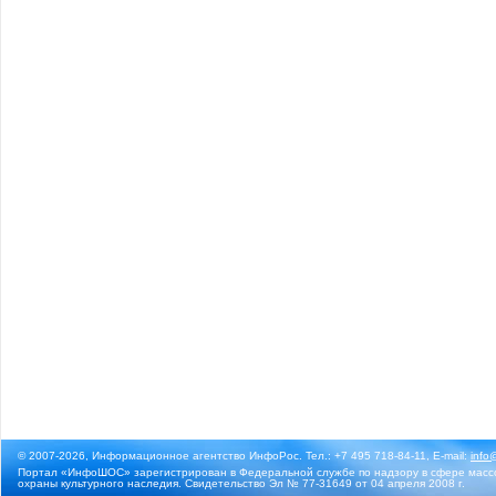
© 2007-2026, Информационное агентство ИнфоРос. Тел.: +7 495 718-84-11, E-mail:
info
Портал «ИнфоШОС» зарегистрирован в Федеральной службе по надзору в сфере массо
охраны культурного наследия. Свидетельство Эл № 77-31649 от 04 апреля 2008 г.