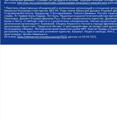
Чистопольский Джамаат, Рохнамо ба суи давлати исломи, Террористическое сообщест
Источник:
http://nac.gov.ru/terroristicheskie-i-ekstremistskie-organizacii-i-materialy.html
данные
* Перечень общественных объединений и религиозных организаций в отношении котор
Национал-большевистская партия, ВЕК РА, Рада земли Кубанской Духовно Родовой Де
Староверов-Инглингов, Нурджулар, К Богодержавию, Таблиги Джамаат, Русское наци
славян, Ат-Такфир Валь-Хиджра, Пит Буль, Национал-социалистическая рабочая парт
Череповца, Духовно-Родовая Держава Русь, Русское национальное единство, Древнер
Кровь и Честь, О свободе совести и о религиозных объединениях, Омская организаци
религиозная организация п. Боровский, Община Коренного Русского народа Щелковског
организация «Братство», Свидетели Иеговы, О противодействии экстремистской деяте
болельщиков «Фирма», Молодежная правозащитная группа МПГ, Курсом Правды и Единен
республика Русь, Арестантское уголовное единство, Башкорт, Нация и свобода, W.H.С
прав граждан, Штабы Навального
Источник:
https://minjust.gov.ru/ru/documents/7822/
данные на
06.08.2021