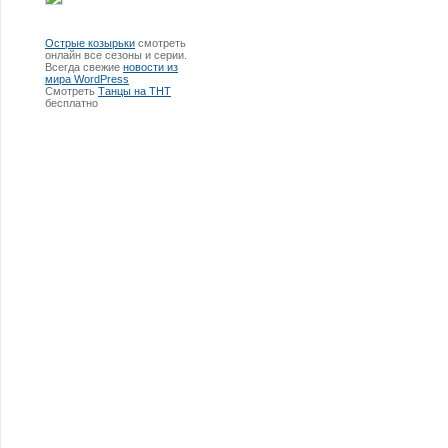
Острые козырьки
смотреть
онлайн все сезоны и серии.
Всегда свежие
новости из
мира WordPress
Смотреть
Танцы на ТНТ
бесплатно