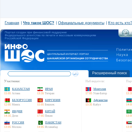
Главная
Что такое ШОС?
Официальные документы
Кто есть кто
Портал создан при финансовой поддержке
Федерального агентства по печати и массовым коммуникациям
Российской Федерации
Расширенный поиск
Участники:
Наблюдатели:
Пар
КАЗАХСТАН
ИРАН
Монголия
15:05
Астана
13:35
Тегеран
17:05
Улан-Батор
13:3
БЕЛОРУССИЯ
КИРГИЗИЯ
Афганистан
12:05
Минск
15:05
Бишкек
13:35
Кабул
14:0
ИНДИЯ
КИТАЙ
14:35
Дели
17:05
Пекин
13:0
РОССИЯ
ПАКИСТАН
13:05
Москва
14:05
Исламабад
13:0