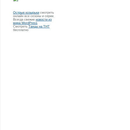
Острые козырьки
смотреть
онлайн все сезоны и серии.
Всегда свежие
новости из
мира WordPress
Смотреть
Танцы на ТНТ
бесплатно