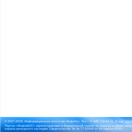
© 2007-2026, Информационное агентство ИнфоРос. Тел.: +7 495 718-84-11, E-mail:
info
Портал «ИнфоШОС» зарегистрирован в Федеральной службе по надзору в сфере массо
охраны культурного наследия. Свидетельство Эл № 77-31649 от 04 апреля 2008 г.