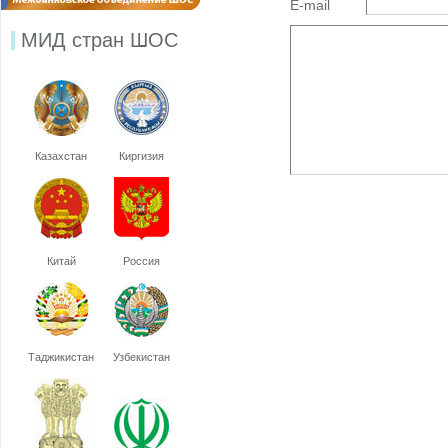
E-mail
МИД стран ШОС
Казахстан
Киргизия
Китай
Россия
Таджикистан
Узбекистан