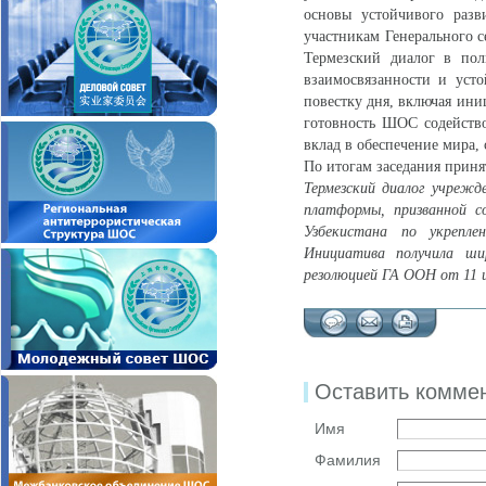
основы устойчивого разв
участникам Генерального с
Термезский диалог в пол
взаимосвязанности и усто
повестку дня, включая ини
готовность ШОС содейство
вклад в обеспечение мира, 
По итогам заседания прин
Термезский диалог учрежд
платформы, призванной с
Узбекистана по укрепл
Инициатива получила ши
резолюцией ГА ООН от 11 и
Оставить комме
Имя
Фамилия