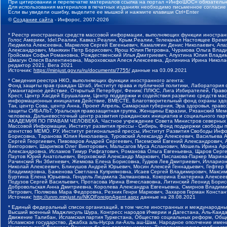
При цитировании и перепечатке материалов ссылка на портал «ИнфоШОС» обязательн
Для использования материалов в печатных изданиях необходимо письменное согласие
Если вы увидели ошибку, выделите ее мышкой и нажмите клавиши Ctrl+Enter
©
Создание сайта
- Инфорос, 2007-2026
* Реестр иностранных средств массовой информации, выполняющих функции иностранн
Голос Америки, Idel.Реалии, Кавказ.Реалии, Крым.Реалии, Телеканал Настоящее Время
Людмила Алексеевна, Маркелов Сергей Евгеньевич, Камалягин Денис Николаевич, Апах
Александрович, Маняхин Петр Борисович, Ярош Юлия Петровна, Чуракова Ольга Влади
Гройсман Софья Романовна, Рождественский Илья Дмитриевич, Апухтина Юлия Владимир
Шмагун Олеся Валентиновна, Мароховская Алеся Алексеевна, Долинина Ирина Никола
редактор 2021, Вега 2021
Источник:
https://minjust.gov.ru/ru/documents/7755/
данные на
03.09.2021
* Сведения реестра НКО, выполняющих функции иностранного агента:
Фонд защиты прав граждан Штаб, Институт права и публичной политики, Лаборатория
Гуманитарное действие, Открытый Петербург, Феникс ПЛЮС, Лига Избирателей, Правов
Крест, Центр Хасдей Ерушалаим, Центр поддержки и содействия развитию средств мас
информационных инициатив Действие, ВМЕСТЕ, Благотворительный фонд охраны здоров
Так, центр Сова, центр Анна, Проект Апрель, Самарская губерния, Эра здоровья, пр
защиты СИБАЛЬТ, Уральская правозащитная группа, Женщины Евразии, Рязанский Мемо
человека, Дальневосточный центр развития гражданских инициатив и социального пар
АКАДЕМИЯ ПО ПРАВАМ ЧЕЛОВЕКА, Частное учреждение Совета Министров северных стр
Массовой Информации, Институт развития прессы - Сибирь, Фонд поддержки свободы 
агентство МЕМО. РУ, Институт региональной прессы, Институт Развития Свободы Инф
Борисовна, Таранова Юлия Николаевна, Туровский Александр Алексеевич, Васильева 
Сергей Георгиевич, Пивоваров Андрей Сергеевич, Писемский Евгений Александрович,
Викторович, Шарипков Олег Викторович, Мальсагов Муса Асланович, Мошель Ирина Ар
Александровна, Исламов Тимур Рифгатович, Романова Ольга Евгеньевна, Щаров Серг
Паутов Юрий Анатольевич, Верховский Александр Маркович, Пислакова-Паркер Марина
Рачинский Ян Збигневич, Жемкова Елена Борисовна, Гудков Лев Дмитриевич, Иллари
Николай Алексеевич, Блинушов Андрей Юрьевич, Мосин Алексей Геннадьевич, Гефтер
Владимировна, Баженова Светлана Куприяновна, Исаев Сергей Владимирович, Максим
Буртина Елена Юрьевна, Гендель Людмила Залмановна, Кокорина Екатерина Алексеев
Подузов Сергей Васильевич, Протасова Ирина Вячеславовна, Литинский Леонид Борис
Добровольская Анна Дмитриевна, Королева Александра Евгеньевна, Смирнов Владими
Петрович, Полякова Мара Федоровна, Резник Генри Маркович, Захаров Герман Конста
Источник:
http://unro.minjust.ru/NKOForeignAgent.aspx
данные на
28.08.2021
* Единый федеральный список организаций, в том числе иностранных и международны
Высший военный Маджлисуль Шура, Конгресс народов Ичкерии и Дагестана, Аль-Каида, 
Движение Талибан, Исламская партия Туркестана, Общество социальных реформ, Общес
Исламское государство, Джабха аль-Нусра ли-Ахль аш-Шам, Народное ополчение имен