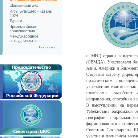
Шанхайский дух
Игры Будущего - Казань
2024
Туризм
Чрезвычайные
происшествия
Международное
сотрудничество
Все темы »
и МИД страны в партнер
(СВМДА). Участвовали бол
Азии, Америки и Ближнего
Открывая встречу, директ
практическим воплощени
укреплению взаимосвязан
платформы – выработать м
направления, способные вы
В выступлении на церем
Узбекистана Бахромжон А
географии и прикладного
формирования практически
Советник Секретариата Ш
участие в пленарном засед