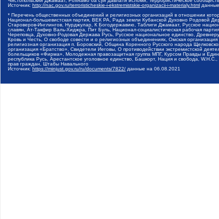
Чистопольский Джамаат, Рохнамо ба суи давлати исломи, Террористическое сообщест
Источник:
http://nac.gov.ru/terroristicheskie-i-ekstremistskie-organizacii-i-materialy.html
данные
* Перечень общественных объединений и религиозных организаций в отношении котор
Национал-большевистская партия, ВЕК РА, Рада земли Кубанской Духовно Родовой Де
Староверов-Инглингов, Нурджулар, К Богодержавию, Таблиги Джамаат, Русское наци
славян, Ат-Такфир Валь-Хиджра, Пит Буль, Национал-социалистическая рабочая парт
Череповца, Духовно-Родовая Держава Русь, Русское национальное единство, Древнер
Кровь и Честь, О свободе совести и о религиозных объединениях, Омская организаци
религиозная организация п. Боровский, Община Коренного Русского народа Щелковског
организация «Братство», Свидетели Иеговы, О противодействии экстремистской деяте
болельщиков «Фирма», Молодежная правозащитная группа МПГ, Курсом Правды и Единен
республика Русь, Арестантское уголовное единство, Башкорт, Нация и свобода, W.H.С
прав граждан, Штабы Навального
Источник:
https://minjust.gov.ru/ru/documents/7822/
данные на
06.08.2021