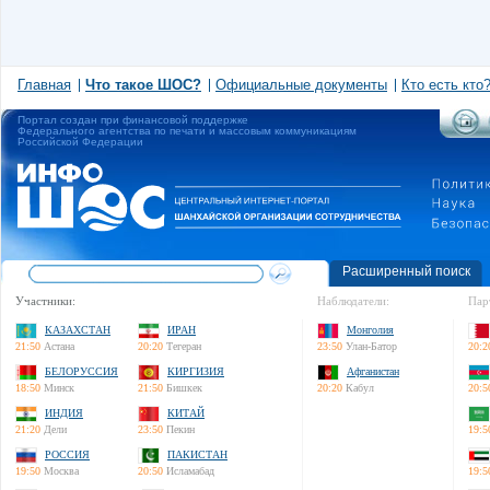
Главная
Что такое ШОС?
Официальные документы
Кто есть кто
Портал создан при финансовой поддержке
Федерального агентства по печати и массовым коммуникациям
Российской Федерации
Расширенный поиск
Участники:
Наблюдатели:
Пар
КАЗАХСТАН
ИРАН
Монголия
21:50
Астана
20:20
Тегеран
23:50
Улан-Батор
20:2
БЕЛОРУССИЯ
КИРГИЗИЯ
Афганистан
18:50
Минск
21:50
Бишкек
20:20
Кабул
20:5
ИНДИЯ
КИТАЙ
21:20
Дели
23:50
Пекин
19:5
РОССИЯ
ПАКИСТАН
19:50
Москва
20:50
Исламабад
19:5