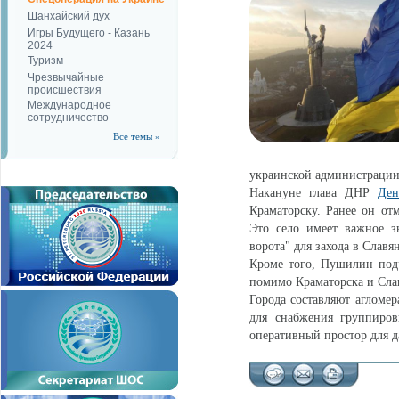
Шанхайский дух
Игры Будущего - Казань
2024
Туризм
Чрезвычайные
происшествия
Международное
сотрудничество
Все темы »
украинской администрации
Накануне глава ДНР
Де
Краматорску. Ранее он от
Это село имеет важное з
ворота" для захода в Славя
Кроме того, Пушилин под
помимо Краматорска и Слав
Города составляют агломе
для снабжения группиров
оперативный простор для 