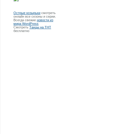
Острые козырьки
смотреть
онлайн все сезоны и серии.
Всегда свежие
новости из
мира WordPress
Смотреть
Танцы на ТНТ
бесплатно