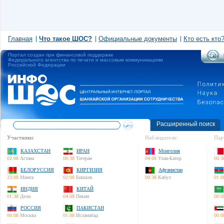
Главная
Что такое ШОС?
Официальные документы
Кто есть кто
Портал создан при финансовой поддержке
Федерального агентства по печати и массовым коммуникациям
Российской Федерации
Расширенный поиск
Участники:
Наблюдатели:
Пар
КАЗАХСТАН
ИРАН
Монголия
02:08
Астана
00:38
Тегеран
04:08
Улан-Батор
00:3
БЕЛОРУССИЯ
КИРГИЗИЯ
Афганистан
23:08
Минск
02:08
Бишкек
00:38
Кабул
01:0
ИНДИЯ
КИТАЙ
01:38
Дели
04:08
Пекин
00:0
РОССИЯ
ПАКИСТАН
00:08
Москва
01:08
Исламабад
00:0