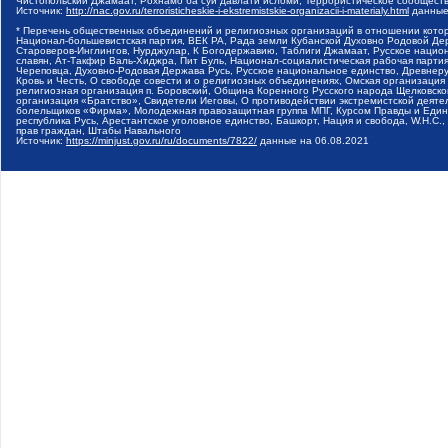
Чистопольский Джамаат, Рохнамо ба суи давлати исломи, Террористическое сообщест
Источник:
http://nac.gov.ru/terroristicheskie-i-ekstremistskie-organizacii-i-materialy.html
данные
* Перечень общественных объединений и религиозных организаций в отношении котор
Национал-большевистская партия, ВЕК РА, Рада земли Кубанской Духовно Родовой Де
Староверов-Инглингов, Нурджулар, К Богодержавию, Таблиги Джамаат, Русское наци
славян, Ат-Такфир Валь-Хиджра, Пит Буль, Национал-социалистическая рабочая парт
Череповца, Духовно-Родовая Держава Русь, Русское национальное единство, Древнер
Кровь и Честь, О свободе совести и о религиозных объединениях, Омская организаци
религиозная организация п. Боровский, Община Коренного Русского народа Щелковског
организация «Братство», Свидетели Иеговы, О противодействии экстремистской деяте
болельщиков «Фирма», Молодежная правозащитная группа МПГ, Курсом Правды и Единен
республика Русь, Арестантское уголовное единство, Башкорт, Нация и свобода, W.H.С
прав граждан, Штабы Навального
Источник:
https://minjust.gov.ru/ru/documents/7822/
данные на
06.08.2021