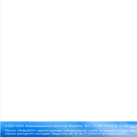
© 2007-2026, Информационное агентство ИнфоРос. Тел.: +7 495 718-84-11, E-mail:
info
Портал «ИнфоШОС» зарегистрирован в Федеральной службе по надзору в сфере массо
охраны культурного наследия. Свидетельство Эл № 77-31649 от 04 апреля 2008 г.