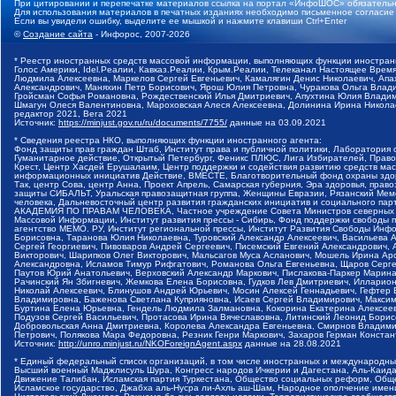
При цитировании и перепечатке материалов ссылка на портал «ИнфоШОС» обязательн
Для использования материалов в печатных изданиях необходимо письменное согласие
Если вы увидели ошибку, выделите ее мышкой и нажмите клавиши Ctrl+Enter
©
Создание сайта
- Инфорос, 2007-2026
* Реестр иностранных средств массовой информации, выполняющих функции иностранн
Голос Америки, Idel.Реалии, Кавказ.Реалии, Крым.Реалии, Телеканал Настоящее Время
Людмила Алексеевна, Маркелов Сергей Евгеньевич, Камалягин Денис Николаевич, Апах
Александрович, Маняхин Петр Борисович, Ярош Юлия Петровна, Чуракова Ольга Влади
Гройсман Софья Романовна, Рождественский Илья Дмитриевич, Апухтина Юлия Владимир
Шмагун Олеся Валентиновна, Мароховская Алеся Алексеевна, Долинина Ирина Никола
редактор 2021, Вега 2021
Источник:
https://minjust.gov.ru/ru/documents/7755/
данные на
03.09.2021
* Сведения реестра НКО, выполняющих функции иностранного агента:
Фонд защиты прав граждан Штаб, Институт права и публичной политики, Лаборатория
Гуманитарное действие, Открытый Петербург, Феникс ПЛЮС, Лига Избирателей, Правов
Крест, Центр Хасдей Ерушалаим, Центр поддержки и содействия развитию средств мас
информационных инициатив Действие, ВМЕСТЕ, Благотворительный фонд охраны здоров
Так, центр Сова, центр Анна, Проект Апрель, Самарская губерния, Эра здоровья, пр
защиты СИБАЛЬТ, Уральская правозащитная группа, Женщины Евразии, Рязанский Мемо
человека, Дальневосточный центр развития гражданских инициатив и социального пар
АКАДЕМИЯ ПО ПРАВАМ ЧЕЛОВЕКА, Частное учреждение Совета Министров северных стр
Массовой Информации, Институт развития прессы - Сибирь, Фонд поддержки свободы 
агентство МЕМО. РУ, Институт региональной прессы, Институт Развития Свободы Инф
Борисовна, Таранова Юлия Николаевна, Туровский Александр Алексеевич, Васильева 
Сергей Георгиевич, Пивоваров Андрей Сергеевич, Писемский Евгений Александрович,
Викторович, Шарипков Олег Викторович, Мальсагов Муса Асланович, Мошель Ирина Ар
Александровна, Исламов Тимур Рифгатович, Романова Ольга Евгеньевна, Щаров Серг
Паутов Юрий Анатольевич, Верховский Александр Маркович, Пислакова-Паркер Марина
Рачинский Ян Збигневич, Жемкова Елена Борисовна, Гудков Лев Дмитриевич, Иллари
Николай Алексеевич, Блинушов Андрей Юрьевич, Мосин Алексей Геннадьевич, Гефтер
Владимировна, Баженова Светлана Куприяновна, Исаев Сергей Владимирович, Максим
Буртина Елена Юрьевна, Гендель Людмила Залмановна, Кокорина Екатерина Алексеев
Подузов Сергей Васильевич, Протасова Ирина Вячеславовна, Литинский Леонид Борис
Добровольская Анна Дмитриевна, Королева Александра Евгеньевна, Смирнов Владими
Петрович, Полякова Мара Федоровна, Резник Генри Маркович, Захаров Герман Конста
Источник:
http://unro.minjust.ru/NKOForeignAgent.aspx
данные на
28.08.2021
* Единый федеральный список организаций, в том числе иностранных и международны
Высший военный Маджлисуль Шура, Конгресс народов Ичкерии и Дагестана, Аль-Каида, 
Движение Талибан, Исламская партия Туркестана, Общество социальных реформ, Общес
Исламское государство, Джабха аль-Нусра ли-Ахль аш-Шам, Народное ополчение имен