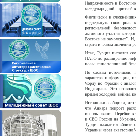
Напряженность в Восточно
международной "притчей в
Фактически в сложнейших 
подчеркнуть свою роль 
региональной безопаснос
активного участия которо
Востоке не замолкнет". И
стратегическом значении р
Итак, Турция пытается со
НАТО по расширению инфра
повышение топливной безо
По словам источников, 
характера информации, п
Чорлу во Фракии с аналог
Инджирлик. Это позволит
времен холодной войны, ко
Источники сообщили, что э
что Анкара покроет расх
использования. Перебои в
и СВО России на Украине
Турция находится вблизи 
Украины через акваторию 