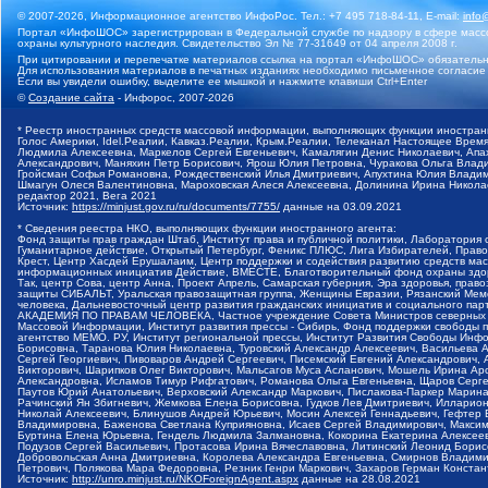
© 2007-2026, Информационное агентство ИнфоРос. Тел.: +7 495 718-84-11, E-mail:
info
Портал «ИнфоШОС» зарегистрирован в Федеральной службе по надзору в сфере массо
охраны культурного наследия. Свидетельство Эл № 77-31649 от 04 апреля 2008 г.
При цитировании и перепечатке материалов ссылка на портал «ИнфоШОС» обязательн
Для использования материалов в печатных изданиях необходимо письменное согласие
Если вы увидели ошибку, выделите ее мышкой и нажмите клавиши Ctrl+Enter
©
Создание сайта
- Инфорос, 2007-2026
* Реестр иностранных средств массовой информации, выполняющих функции иностранн
Голос Америки, Idel.Реалии, Кавказ.Реалии, Крым.Реалии, Телеканал Настоящее Время
Людмила Алексеевна, Маркелов Сергей Евгеньевич, Камалягин Денис Николаевич, Апах
Александрович, Маняхин Петр Борисович, Ярош Юлия Петровна, Чуракова Ольга Влади
Гройсман Софья Романовна, Рождественский Илья Дмитриевич, Апухтина Юлия Владимир
Шмагун Олеся Валентиновна, Мароховская Алеся Алексеевна, Долинина Ирина Никола
редактор 2021, Вега 2021
Источник:
https://minjust.gov.ru/ru/documents/7755/
данные на
03.09.2021
* Сведения реестра НКО, выполняющих функции иностранного агента:
Фонд защиты прав граждан Штаб, Институт права и публичной политики, Лаборатория
Гуманитарное действие, Открытый Петербург, Феникс ПЛЮС, Лига Избирателей, Правов
Крест, Центр Хасдей Ерушалаим, Центр поддержки и содействия развитию средств мас
информационных инициатив Действие, ВМЕСТЕ, Благотворительный фонд охраны здоров
Так, центр Сова, центр Анна, Проект Апрель, Самарская губерния, Эра здоровья, пр
защиты СИБАЛЬТ, Уральская правозащитная группа, Женщины Евразии, Рязанский Мемо
человека, Дальневосточный центр развития гражданских инициатив и социального пар
АКАДЕМИЯ ПО ПРАВАМ ЧЕЛОВЕКА, Частное учреждение Совета Министров северных стр
Массовой Информации, Институт развития прессы - Сибирь, Фонд поддержки свободы 
агентство МЕМО. РУ, Институт региональной прессы, Институт Развития Свободы Инф
Борисовна, Таранова Юлия Николаевна, Туровский Александр Алексеевич, Васильева 
Сергей Георгиевич, Пивоваров Андрей Сергеевич, Писемский Евгений Александрович,
Викторович, Шарипков Олег Викторович, Мальсагов Муса Асланович, Мошель Ирина Ар
Александровна, Исламов Тимур Рифгатович, Романова Ольга Евгеньевна, Щаров Серг
Паутов Юрий Анатольевич, Верховский Александр Маркович, Пислакова-Паркер Марина
Рачинский Ян Збигневич, Жемкова Елена Борисовна, Гудков Лев Дмитриевич, Иллари
Николай Алексеевич, Блинушов Андрей Юрьевич, Мосин Алексей Геннадьевич, Гефтер
Владимировна, Баженова Светлана Куприяновна, Исаев Сергей Владимирович, Максим
Буртина Елена Юрьевна, Гендель Людмила Залмановна, Кокорина Екатерина Алексеев
Подузов Сергей Васильевич, Протасова Ирина Вячеславовна, Литинский Леонид Борис
Добровольская Анна Дмитриевна, Королева Александра Евгеньевна, Смирнов Владими
Петрович, Полякова Мара Федоровна, Резник Генри Маркович, Захаров Герман Конста
Источник:
http://unro.minjust.ru/NKOForeignAgent.aspx
данные на
28.08.2021