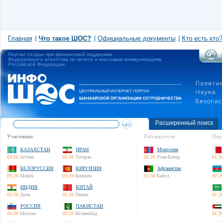
Главная
Что такое ШОС?
Официальные документы
Кто есть кто
Портал создан при финансовой поддержке
Федерального агентства по печати и массовым коммуникациям
Российской Федерации
Расширенный поиск
Участники:
Наблюдатели:
Пар
КАЗАХСТАН
ИРАН
Монголия
03:26
Астана
01:56
Тегеран
05:26
Улан-Батор
01:5
БЕЛОРУССИЯ
КИРГИЗИЯ
Афганистан
00:26
Минск
03:26
Бишкек
01:56
Кабул
02:2
ИНДИЯ
КИТАЙ
02:56
Дели
05:26
Пекин
01:2
РОССИЯ
ПАКИСТАН
01:26
Москва
02:26
Исламабад
01:2