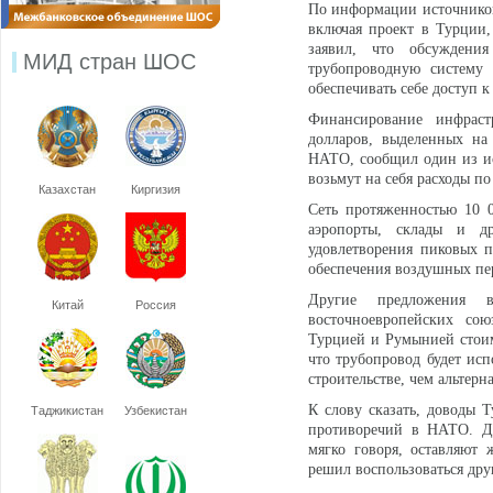
По информации источников
включая проект в Турции,
заявил, что обсуждени
МИД стран ШОС
трубопроводную систему
обеспечивать себе доступ 
Финансирование инфраст
долларов, выделенных на
НАТО, сообщил один из ист
возьмут на себя расходы п
Казахстан
Киргизия
Сеть протяженностью 10 0
аэропорты, склады и д
удовлетворения пиковых п
обеспечения воздушных пер
Другие предложения в
Китай
Россия
восточноевропейских со
Турцией и Румынией стоимо
что трубопровод будет исп
строительстве, чем альтер
К слову сказать, доводы 
Таджикистан
Узбекистан
противоречий в НАТО. Дв
мягко говоря, оставляют
решил воспользоваться дру