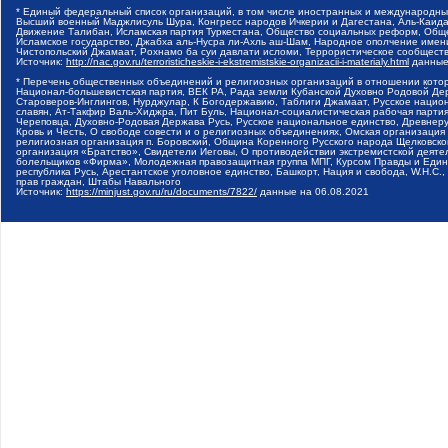
* Единый федеральный список организаций, в том числе иностранных и международны
Высший военный Маджлисуль Шура, Конгресс народов Ичкерии и Дагестана, Аль-Каида, 
Движение Талибан, Исламская партия Туркестана, Общество социальных реформ, Общес
Исламское государство, Джабха аль-Нусра ли-Ахль аш-Шам, Народное ополчение имен
Чистопольский Джамаат, Рохнамо ба суи давлати исломи, Террористическое сообщест
Источник:
http://nac.gov.ru/terroristicheskie-i-ekstremistskie-organizacii-i-materialy.html
данные
* Перечень общественных объединений и религиозных организаций в отношении котор
Национал-большевистская партия, ВЕК РА, Рада земли Кубанской Духовно Родовой Де
Староверов-Инглингов, Нурджулар, К Богодержавию, Таблиги Джамаат, Русское наци
славян, Ат-Такфир Валь-Хиджра, Пит Буль, Национал-социалистическая рабочая парт
Череповца, Духовно-Родовая Держава Русь, Русское национальное единство, Древнер
Кровь и Честь, О свободе совести и о религиозных объединениях, Омская организаци
религиозная организация п. Боровский, Община Коренного Русского народа Щелковског
организация «Братство», Свидетели Иеговы, О противодействии экстремистской деяте
болельщиков «Фирма», Молодежная правозащитная группа МПГ, Курсом Правды и Единен
республика Русь, Арестантское уголовное единство, Башкорт, Нация и свобода, W.H.С
прав граждан, Штабы Навального
Источник:
https://minjust.gov.ru/ru/documents/7822/
данные на
06.08.2021