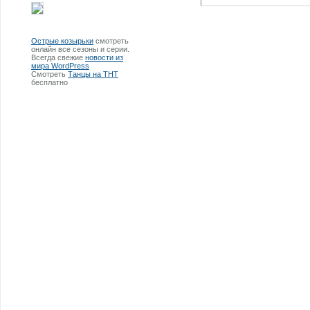
Острые козырьки
смотреть
онлайн все сезоны и серии.
Всегда свежие
новости из
мира WordPress
Смотреть
Танцы на ТНТ
бесплатно