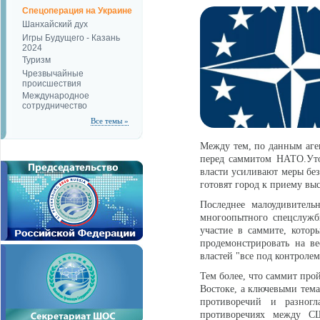
Спецоперация на Украине
Шанхайский дух
Игры Будущего - Казань
2024
Туризм
Чрезвычайные
происшествия
Международное
сотрудничество
Все темы »
Между тем, по данным аге
перед саммитом НАТО.Уто
власти усиливают меры без
готовят город к приему вы
Последнее малоудивитель
многоопытного спецслужб
участие в саммите, кото
продемонстрировать на в
властей "все под контролем
Тем более, что саммит пр
Востоке, а ключевыми тема
противоречий и разногл
противоречиях между С