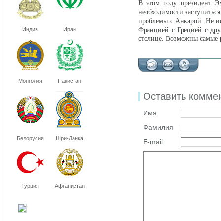
В этом году президент Э
необходимости заступиться
проблемы с Анкарой. Не ис
Индия
Иран
Францией с Грецией с друг
столице. Возможны самые 
Монголия
Пакистан
Оставить комме
Имя
Фамилия
Белорусия
Шри-Ланка
E-mail
Турция
Афганистан