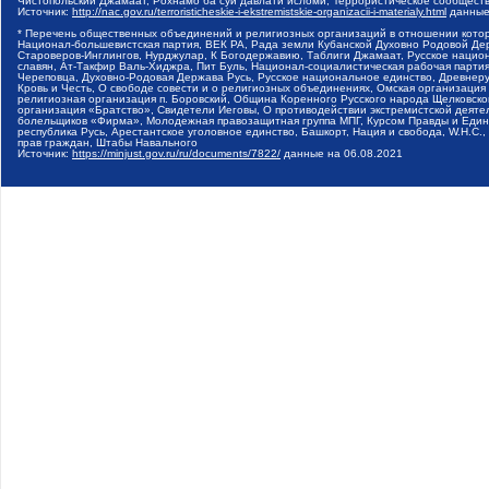
Чистопольский Джамаат, Рохнамо ба суи давлати исломи, Террористическое сообщест
Источник:
http://nac.gov.ru/terroristicheskie-i-ekstremistskie-organizacii-i-materialy.html
данные
* Перечень общественных объединений и религиозных организаций в отношении котор
Национал-большевистская партия, ВЕК РА, Рада земли Кубанской Духовно Родовой Де
Староверов-Инглингов, Нурджулар, К Богодержавию, Таблиги Джамаат, Русское наци
славян, Ат-Такфир Валь-Хиджра, Пит Буль, Национал-социалистическая рабочая парт
Череповца, Духовно-Родовая Держава Русь, Русское национальное единство, Древнер
Кровь и Честь, О свободе совести и о религиозных объединениях, Омская организаци
религиозная организация п. Боровский, Община Коренного Русского народа Щелковског
организация «Братство», Свидетели Иеговы, О противодействии экстремистской деяте
болельщиков «Фирма», Молодежная правозащитная группа МПГ, Курсом Правды и Единен
республика Русь, Арестантское уголовное единство, Башкорт, Нация и свобода, W.H.С
прав граждан, Штабы Навального
Источник:
https://minjust.gov.ru/ru/documents/7822/
данные на
06.08.2021