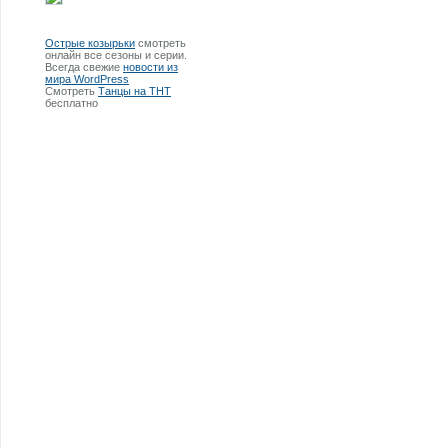
Острые козырьки
смотреть
онлайн все сезоны и серии.
Всегда свежие
новости из
мира WordPress
Смотреть
Танцы на ТНТ
бесплатно