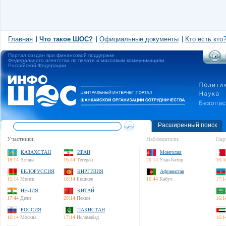
Главная
Что такое ШОС?
Официальные документы
Кто есть кто
Портал создан при финансовой поддержке
Федерального агентства по печати и массовым коммуникациям
Российской Федерации
Расширенный поиск
Участники:
Наблюдатели:
Пар
КАЗАХСТАН
ИРАН
Монголия
18:14
Астана
16:44
Тегеран
20:14
Улан-Батор
16:4
БЕЛОРУССИЯ
КИРГИЗИЯ
Афганистан
15:14
Минск
18:14
Бишкек
16:44
Кабул
17:1
ИНДИЯ
КИТАЙ
17:44
Дели
20:14
Пекин
16:1
РОССИЯ
ПАКИСТАН
16:14
Москва
17:14
Исламабад
16:1