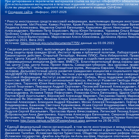
При цитировании и перепечатке материалов ссылка на портал «ИнфоШОС» обязательн
Для использования материалов в печатных изданиях необходимо письменное согласие
Если вы увидели ошибку, выделите ее мышкой и нажмите клавиши Ctrl+Enter
©
Создание сайта
- Инфорос, 2007-2026
* Реестр иностранных средств массовой информации, выполняющих функции иностранн
Голос Америки, Idel.Реалии, Кавказ.Реалии, Крым.Реалии, Телеканал Настоящее Время
Людмила Алексеевна, Маркелов Сергей Евгеньевич, Камалягин Денис Николаевич, Апах
Александрович, Маняхин Петр Борисович, Ярош Юлия Петровна, Чуракова Ольга Влади
Гройсман Софья Романовна, Рождественский Илья Дмитриевич, Апухтина Юлия Владимир
Шмагун Олеся Валентиновна, Мароховская Алеся Алексеевна, Долинина Ирина Никола
редактор 2021, Вега 2021
Источник:
https://minjust.gov.ru/ru/documents/7755/
данные на
03.09.2021
* Сведения реестра НКО, выполняющих функции иностранного агента:
Фонд защиты прав граждан Штаб, Институт права и публичной политики, Лаборатория
Гуманитарное действие, Открытый Петербург, Феникс ПЛЮС, Лига Избирателей, Правов
Крест, Центр Хасдей Ерушалаим, Центр поддержки и содействия развитию средств мас
информационных инициатив Действие, ВМЕСТЕ, Благотворительный фонд охраны здоров
Так, центр Сова, центр Анна, Проект Апрель, Самарская губерния, Эра здоровья, пр
защиты СИБАЛЬТ, Уральская правозащитная группа, Женщины Евразии, Рязанский Мемо
человека, Дальневосточный центр развития гражданских инициатив и социального пар
АКАДЕМИЯ ПО ПРАВАМ ЧЕЛОВЕКА, Частное учреждение Совета Министров северных стр
Массовой Информации, Институт развития прессы - Сибирь, Фонд поддержки свободы 
агентство МЕМО. РУ, Институт региональной прессы, Институт Развития Свободы Инф
Борисовна, Таранова Юлия Николаевна, Туровский Александр Алексеевич, Васильева 
Сергей Георгиевич, Пивоваров Андрей Сергеевич, Писемский Евгений Александрович,
Викторович, Шарипков Олег Викторович, Мальсагов Муса Асланович, Мошель Ирина Ар
Александровна, Исламов Тимур Рифгатович, Романова Ольга Евгеньевна, Щаров Серг
Паутов Юрий Анатольевич, Верховский Александр Маркович, Пислакова-Паркер Марина
Рачинский Ян Збигневич, Жемкова Елена Борисовна, Гудков Лев Дмитриевич, Иллари
Николай Алексеевич, Блинушов Андрей Юрьевич, Мосин Алексей Геннадьевич, Гефтер
Владимировна, Баженова Светлана Куприяновна, Исаев Сергей Владимирович, Максим
Буртина Елена Юрьевна, Гендель Людмила Залмановна, Кокорина Екатерина Алексеев
Подузов Сергей Васильевич, Протасова Ирина Вячеславовна, Литинский Леонид Борис
Добровольская Анна Дмитриевна, Королева Александра Евгеньевна, Смирнов Владими
Петрович, Полякова Мара Федоровна, Резник Генри Маркович, Захаров Герман Конста
Источник:
http://unro.minjust.ru/NKOForeignAgent.aspx
данные на
28.08.2021
* Единый федеральный список организаций, в том числе иностранных и международны
Высший военный Маджлисуль Шура, Конгресс народов Ичкерии и Дагестана, Аль-Каида, 
Движение Талибан, Исламская партия Туркестана, Общество социальных реформ, Общес
Исламское государство, Джабха аль-Нусра ли-Ахль аш-Шам, Народное ополчение имен