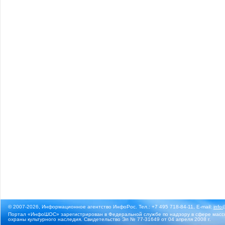
© 2007-2026, Информационное агентство ИнфоРос. Тел.: +7 495 718-84-11, E-mail:
info
Портал «ИнфоШОС» зарегистрирован в Федеральной службе по надзору в сфере массо
охраны культурного наследия. Свидетельство Эл № 77-31649 от 04 апреля 2008 г.