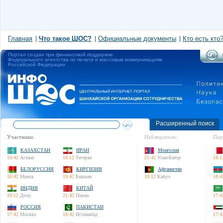
Главная
Что такое ШОС?
Официальные документы
Кто есть кто
Портал создан при финансовой поддержке
Федерального агентства по печати и массовым коммуникациям
Российской Федерации
Расширенный поиск
Участники:
Наблюдатели:
Пар
КАЗАХСТАН
ИРАН
Монголия
19:42
Астана
18:12
Тегеран
21:42
Улан-Батор
18:1
БЕЛОРУССИЯ
КИРГИЗИЯ
Афганистан
16:42
Минск
19:42
Бишкек
18:12
Кабул
18:4
ИНДИЯ
КИТАЙ
19:12
Дели
21:42
Пекин
17:4
РОССИЯ
ПАКИСТАН
17:42
Москва
18:42
Исламабад
17:4