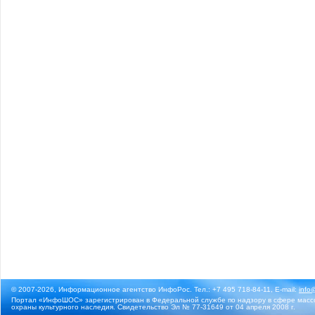
© 2007-2026, Информационное агентство ИнфоРос. Тел.: +7 495 718-84-11, E-mail:
info
Портал «ИнфоШОС» зарегистрирован в Федеральной службе по надзору в сфере массо
охраны культурного наследия. Свидетельство Эл № 77-31649 от 04 апреля 2008 г.