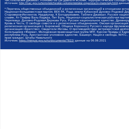
Чистопольский Джамаат, Рохнамо ба суи давлати исломи, Террористическое сообщест
Источник:
http://nac.gov.ru/terroristicheskie-i-ekstremistskie-organizacii-i-materialy.html
данные
* Перечень общественных объединений и религиозных организаций в отношении котор
Национал-большевистская партия, ВЕК РА, Рада земли Кубанской Духовно Родовой Де
Староверов-Инглингов, Нурджулар, К Богодержавию, Таблиги Джамаат, Русское наци
славян, Ат-Такфир Валь-Хиджра, Пит Буль, Национал-социалистическая рабочая парт
Череповца, Духовно-Родовая Держава Русь, Русское национальное единство, Древнер
Кровь и Честь, О свободе совести и о религиозных объединениях, Омская организаци
религиозная организация п. Боровский, Община Коренного Русского народа Щелковског
организация «Братство», Свидетели Иеговы, О противодействии экстремистской деяте
болельщиков «Фирма», Молодежная правозащитная группа МПГ, Курсом Правды и Единен
республика Русь, Арестантское уголовное единство, Башкорт, Нация и свобода, W.H.С
прав граждан, Штабы Навального
Источник:
https://minjust.gov.ru/ru/documents/7822/
данные на
06.08.2021