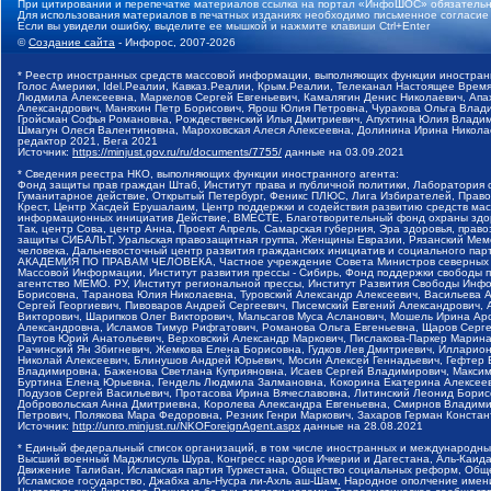
При цитировании и перепечатке материалов ссылка на портал «ИнфоШОС» обязательн
Для использования материалов в печатных изданиях необходимо письменное согласие
Если вы увидели ошибку, выделите ее мышкой и нажмите клавиши Ctrl+Enter
©
Создание сайта
- Инфорос, 2007-2026
* Реестр иностранных средств массовой информации, выполняющих функции иностранн
Голос Америки, Idel.Реалии, Кавказ.Реалии, Крым.Реалии, Телеканал Настоящее Время
Людмила Алексеевна, Маркелов Сергей Евгеньевич, Камалягин Денис Николаевич, Апах
Александрович, Маняхин Петр Борисович, Ярош Юлия Петровна, Чуракова Ольга Влади
Гройсман Софья Романовна, Рождественский Илья Дмитриевич, Апухтина Юлия Владимир
Шмагун Олеся Валентиновна, Мароховская Алеся Алексеевна, Долинина Ирина Никола
редактор 2021, Вега 2021
Источник:
https://minjust.gov.ru/ru/documents/7755/
данные на
03.09.2021
* Сведения реестра НКО, выполняющих функции иностранного агента:
Фонд защиты прав граждан Штаб, Институт права и публичной политики, Лаборатория
Гуманитарное действие, Открытый Петербург, Феникс ПЛЮС, Лига Избирателей, Правов
Крест, Центр Хасдей Ерушалаим, Центр поддержки и содействия развитию средств мас
информационных инициатив Действие, ВМЕСТЕ, Благотворительный фонд охраны здоров
Так, центр Сова, центр Анна, Проект Апрель, Самарская губерния, Эра здоровья, пр
защиты СИБАЛЬТ, Уральская правозащитная группа, Женщины Евразии, Рязанский Мемо
человека, Дальневосточный центр развития гражданских инициатив и социального пар
АКАДЕМИЯ ПО ПРАВАМ ЧЕЛОВЕКА, Частное учреждение Совета Министров северных стр
Массовой Информации, Институт развития прессы - Сибирь, Фонд поддержки свободы 
агентство МЕМО. РУ, Институт региональной прессы, Институт Развития Свободы Инф
Борисовна, Таранова Юлия Николаевна, Туровский Александр Алексеевич, Васильева 
Сергей Георгиевич, Пивоваров Андрей Сергеевич, Писемский Евгений Александрович,
Викторович, Шарипков Олег Викторович, Мальсагов Муса Асланович, Мошель Ирина Ар
Александровна, Исламов Тимур Рифгатович, Романова Ольга Евгеньевна, Щаров Серг
Паутов Юрий Анатольевич, Верховский Александр Маркович, Пислакова-Паркер Марина
Рачинский Ян Збигневич, Жемкова Елена Борисовна, Гудков Лев Дмитриевич, Иллари
Николай Алексеевич, Блинушов Андрей Юрьевич, Мосин Алексей Геннадьевич, Гефтер
Владимировна, Баженова Светлана Куприяновна, Исаев Сергей Владимирович, Максим
Буртина Елена Юрьевна, Гендель Людмила Залмановна, Кокорина Екатерина Алексеев
Подузов Сергей Васильевич, Протасова Ирина Вячеславовна, Литинский Леонид Борис
Добровольская Анна Дмитриевна, Королева Александра Евгеньевна, Смирнов Владими
Петрович, Полякова Мара Федоровна, Резник Генри Маркович, Захаров Герман Конста
Источник:
http://unro.minjust.ru/NKOForeignAgent.aspx
данные на
28.08.2021
* Единый федеральный список организаций, в том числе иностранных и международны
Высший военный Маджлисуль Шура, Конгресс народов Ичкерии и Дагестана, Аль-Каида, 
Движение Талибан, Исламская партия Туркестана, Общество социальных реформ, Общес
Исламское государство, Джабха аль-Нусра ли-Ахль аш-Шам, Народное ополчение имен