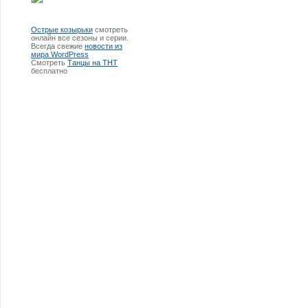
Острые козырьки
смотреть
онлайн все сезоны и серии.
Всегда свежие
новости из
мира WordPress
Смотреть
Танцы на ТНТ
бесплатно