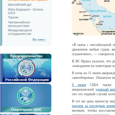
Шанхайский дух
Игры Будущего - Казань
2024
Туризм
Чрезвычайные
происшествия
Международное
сотрудничество
Все темы »
«В связи с нестабильной о
движения любых судов, вк
ограничено», — говорится
В ВС Ирана указали, что 
«нападения на некоторые 
В ночь на 11 июня америка
самообороны». Накануне в
9 июня
США также на
американский
ударный вер
что это первый случай поте
В тот же день министр эн
пролив за последнее врем
месяцев, чтобы восстано