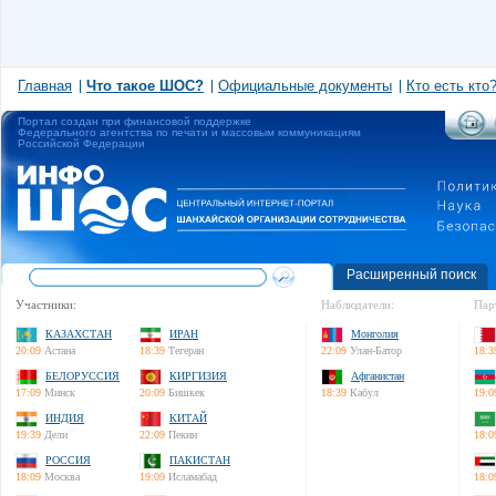
Главная
Что такое ШОС?
Официальные документы
Кто есть кто
Портал создан при финансовой поддержке
Федерального агентства по печати и массовым коммуникациям
Российской Федерации
Расширенный поиск
Участники:
Наблюдатели:
Пар
КАЗАХСТАН
ИРАН
Монголия
20:09
Астана
18:39
Тегеран
22:09
Улан-Батор
18:3
БЕЛОРУССИЯ
КИРГИЗИЯ
Афганистан
17:09
Минск
20:09
Бишкек
18:39
Кабул
19:0
ИНДИЯ
КИТАЙ
19:39
Дели
22:09
Пекин
18:0
РОССИЯ
ПАКИСТАН
18:09
Москва
19:09
Исламабад
18:0