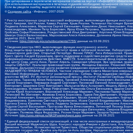
При цитировании и перепечатке материалов ссылка на портал «ИнфоШОС» обязательн
Для использования материалов в печатных изданиях необходимо письменное согласие
Если вы увидели ошибку, выделите ее мышкой и нажмите клавиши Ctrl+Enter
©
Создание сайта
- Инфорос, 2007-2026
* Реестр иностранных средств массовой информации, выполняющих функции иностранн
Голос Америки, Idel.Реалии, Кавказ.Реалии, Крым.Реалии, Телеканал Настоящее Время
Людмила Алексеевна, Маркелов Сергей Евгеньевич, Камалягин Денис Николаевич, Апах
Александрович, Маняхин Петр Борисович, Ярош Юлия Петровна, Чуракова Ольга Влади
Гройсман Софья Романовна, Рождественский Илья Дмитриевич, Апухтина Юлия Владимир
Шмагун Олеся Валентиновна, Мароховская Алеся Алексеевна, Долинина Ирина Никола
редактор 2021, Вега 2021
Источник:
https://minjust.gov.ru/ru/documents/7755/
данные на
03.09.2021
* Сведения реестра НКО, выполняющих функции иностранного агента:
Фонд защиты прав граждан Штаб, Институт права и публичной политики, Лаборатория
Гуманитарное действие, Открытый Петербург, Феникс ПЛЮС, Лига Избирателей, Правов
Крест, Центр Хасдей Ерушалаим, Центр поддержки и содействия развитию средств мас
информационных инициатив Действие, ВМЕСТЕ, Благотворительный фонд охраны здоров
Так, центр Сова, центр Анна, Проект Апрель, Самарская губерния, Эра здоровья, пр
защиты СИБАЛЬТ, Уральская правозащитная группа, Женщины Евразии, Рязанский Мемо
человека, Дальневосточный центр развития гражданских инициатив и социального пар
АКАДЕМИЯ ПО ПРАВАМ ЧЕЛОВЕКА, Частное учреждение Совета Министров северных стр
Массовой Информации, Институт развития прессы - Сибирь, Фонд поддержки свободы 
агентство МЕМО. РУ, Институт региональной прессы, Институт Развития Свободы Инф
Борисовна, Таранова Юлия Николаевна, Туровский Александр Алексеевич, Васильева 
Сергей Георгиевич, Пивоваров Андрей Сергеевич, Писемский Евгений Александрович,
Викторович, Шарипков Олег Викторович, Мальсагов Муса Асланович, Мошель Ирина Ар
Александровна, Исламов Тимур Рифгатович, Романова Ольга Евгеньевна, Щаров Серг
Паутов Юрий Анатольевич, Верховский Александр Маркович, Пислакова-Паркер Марина
Рачинский Ян Збигневич, Жемкова Елена Борисовна, Гудков Лев Дмитриевич, Иллари
Николай Алексеевич, Блинушов Андрей Юрьевич, Мосин Алексей Геннадьевич, Гефтер
Владимировна, Баженова Светлана Куприяновна, Исаев Сергей Владимирович, Максим
Буртина Елена Юрьевна, Гендель Людмила Залмановна, Кокорина Екатерина Алексеев
Подузов Сергей Васильевич, Протасова Ирина Вячеславовна, Литинский Леонид Борис
Добровольская Анна Дмитриевна, Королева Александра Евгеньевна, Смирнов Владими
Петрович, Полякова Мара Федоровна, Резник Генри Маркович, Захаров Герман Конста
Источник:
http://unro.minjust.ru/NKOForeignAgent.aspx
данные на
28.08.2021
* Единый федеральный список организаций, в том числе иностранных и международны
Высший военный Маджлисуль Шура, Конгресс народов Ичкерии и Дагестана, Аль-Каида, 
Движение Талибан, Исламская партия Туркестана, Общество социальных реформ, Общес
Исламское государство, Джабха аль-Нусра ли-Ахль аш-Шам, Народное ополчение имен