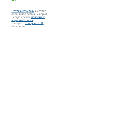
Острые козырьки
смотреть
онлайн все сезоны и серии.
Всегда свежие
новости из
мира WordPress
Смотреть
Танцы на ТНТ
бесплатно