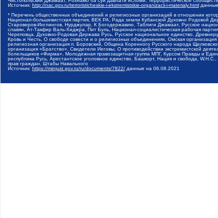
Чистопольский Джамаат, Рохнамо ба суи давлати исломи, Террористическое сообщест
Источник:
http://nac.gov.ru/terroristicheskie-i-ekstremistskie-organizacii-i-materialy.html
данные
* Перечень общественных объединений и религиозных организаций в отношении котор
Национал-большевистская партия, ВЕК РА, Рада земли Кубанской Духовно Родовой Де
Староверов-Инглингов, Нурджулар, К Богодержавию, Таблиги Джамаат, Русское наци
славян, Ат-Такфир Валь-Хиджра, Пит Буль, Национал-социалистическая рабочая парт
Череповца, Духовно-Родовая Держава Русь, Русское национальное единство, Древнер
Кровь и Честь, О свободе совести и о религиозных объединениях, Омская организаци
религиозная организация п. Боровский, Община Коренного Русского народа Щелковског
организация «Братство», Свидетели Иеговы, О противодействии экстремистской деяте
болельщиков «Фирма», Молодежная правозащитная группа МПГ, Курсом Правды и Единен
республика Русь, Арестантское уголовное единство, Башкорт, Нация и свобода, W.H.С
прав граждан, Штабы Навального
Источник:
https://minjust.gov.ru/ru/documents/7822/
данные на
06.08.2021