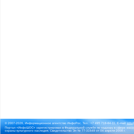
© 2007-2026, Информационное агентство ИнфоРос. Тел.: +7 495 718-84-11, E-mail:
info
Портал «ИнфоШОС» зарегистрирован в Федеральной службе по надзору в сфере массо
охраны культурного наследия. Свидетельство Эл № 77-31649 от 04 апреля 2008 г.