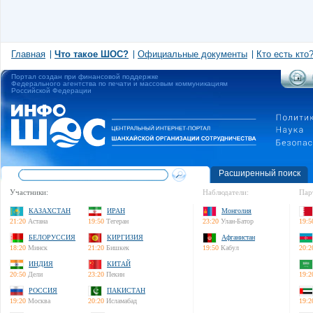
Главная
Что такое ШОС?
Официальные документы
Кто есть кто
Портал создан при финансовой поддержке
Федерального агентства по печати и массовым коммуникациям
Российской Федерации
Расширенный поиск
Участники:
Наблюдатели:
Пар
КАЗАХСТАН
ИРАН
Монголия
21:20
Астана
19:50
Тегеран
23:20
Улан-Батор
19:5
БЕЛОРУССИЯ
КИРГИЗИЯ
Афганистан
18:20
Минск
21:20
Бишкек
19:50
Кабул
20:2
ИНДИЯ
КИТАЙ
20:50
Дели
23:20
Пекин
19:2
РОССИЯ
ПАКИСТАН
19:20
Москва
20:20
Исламабад
19:2