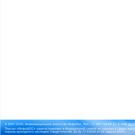
© 2007-2026, Информационное агентство ИнфоРос. Тел.: +7 495 718-84-11, E-mail:
info
Портал «ИнфоШОС» зарегистрирован в Федеральной службе по надзору в сфере массо
охраны культурного наследия. Свидетельство Эл № 77-31649 от 04 апреля 2008 г.