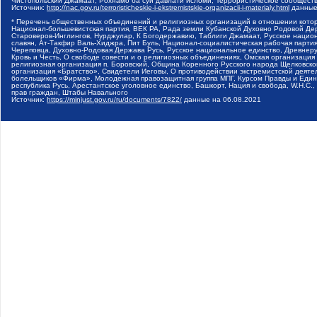
Чистопольский Джамаат, Рохнамо ба суи давлати исломи, Террористическое сообщест
Источник:
http://nac.gov.ru/terroristicheskie-i-ekstremistskie-organizacii-i-materialy.html
данные
* Перечень общественных объединений и религиозных организаций в отношении котор
Национал-большевистская партия, ВЕК РА, Рада земли Кубанской Духовно Родовой Де
Староверов-Инглингов, Нурджулар, К Богодержавию, Таблиги Джамаат, Русское наци
славян, Ат-Такфир Валь-Хиджра, Пит Буль, Национал-социалистическая рабочая парт
Череповца, Духовно-Родовая Держава Русь, Русское национальное единство, Древнер
Кровь и Честь, О свободе совести и о религиозных объединениях, Омская организаци
религиозная организация п. Боровский, Община Коренного Русского народа Щелковског
организация «Братство», Свидетели Иеговы, О противодействии экстремистской деяте
болельщиков «Фирма», Молодежная правозащитная группа МПГ, Курсом Правды и Единен
республика Русь, Арестантское уголовное единство, Башкорт, Нация и свобода, W.H.С
прав граждан, Штабы Навального
Источник:
https://minjust.gov.ru/ru/documents/7822/
данные на
06.08.2021