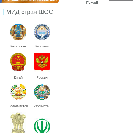
E-mail
МИД стран ШОС
Казахстан
Киргизия
Китай
Россия
Таджикистан
Узбекистан