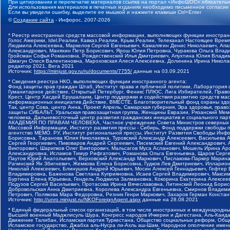
При цитировании и перепечатке материалов ссылка на портал «ИнфоШОС» обязательн
Для использования материалов в печатных изданиях необходимо письменное согласие
Если вы увидели ошибку, выделите ее мышкой и нажмите клавиши Ctrl+Enter
©
Создание сайта
- Инфорос, 2007-2026
* Реестр иностранных средств массовой информации, выполняющих функции иностранн
Голос Америки, Idel.Реалии, Кавказ.Реалии, Крым.Реалии, Телеканал Настоящее Время
Людмила Алексеевна, Маркелов Сергей Евгеньевич, Камалягин Денис Николаевич, Апах
Александрович, Маняхин Петр Борисович, Ярош Юлия Петровна, Чуракова Ольга Влади
Гройсман Софья Романовна, Рождественский Илья Дмитриевич, Апухтина Юлия Владимир
Шмагун Олеся Валентиновна, Мароховская Алеся Алексеевна, Долинина Ирина Никола
редактор 2021, Вега 2021
Источник:
https://minjust.gov.ru/ru/documents/7755/
данные на
03.09.2021
* Сведения реестра НКО, выполняющих функции иностранного агента:
Фонд защиты прав граждан Штаб, Институт права и публичной политики, Лаборатория
Гуманитарное действие, Открытый Петербург, Феникс ПЛЮС, Лига Избирателей, Правов
Крест, Центр Хасдей Ерушалаим, Центр поддержки и содействия развитию средств мас
информационных инициатив Действие, ВМЕСТЕ, Благотворительный фонд охраны здоров
Так, центр Сова, центр Анна, Проект Апрель, Самарская губерния, Эра здоровья, пр
защиты СИБАЛЬТ, Уральская правозащитная группа, Женщины Евразии, Рязанский Мемо
человека, Дальневосточный центр развития гражданских инициатив и социального пар
АКАДЕМИЯ ПО ПРАВАМ ЧЕЛОВЕКА, Частное учреждение Совета Министров северных стр
Массовой Информации, Институт развития прессы - Сибирь, Фонд поддержки свободы 
агентство МЕМО. РУ, Институт региональной прессы, Институт Развития Свободы Инф
Борисовна, Таранова Юлия Николаевна, Туровский Александр Алексеевич, Васильева 
Сергей Георгиевич, Пивоваров Андрей Сергеевич, Писемский Евгений Александрович,
Викторович, Шарипков Олег Викторович, Мальсагов Муса Асланович, Мошель Ирина Ар
Александровна, Исламов Тимур Рифгатович, Романова Ольга Евгеньевна, Щаров Серг
Паутов Юрий Анатольевич, Верховский Александр Маркович, Пислакова-Паркер Марина
Рачинский Ян Збигневич, Жемкова Елена Борисовна, Гудков Лев Дмитриевич, Иллари
Николай Алексеевич, Блинушов Андрей Юрьевич, Мосин Алексей Геннадьевич, Гефтер
Владимировна, Баженова Светлана Куприяновна, Исаев Сергей Владимирович, Максим
Буртина Елена Юрьевна, Гендель Людмила Залмановна, Кокорина Екатерина Алексеев
Подузов Сергей Васильевич, Протасова Ирина Вячеславовна, Литинский Леонид Борис
Добровольская Анна Дмитриевна, Королева Александра Евгеньевна, Смирнов Владими
Петрович, Полякова Мара Федоровна, Резник Генри Маркович, Захаров Герман Конста
Источник:
http://unro.minjust.ru/NKOForeignAgent.aspx
данные на
28.08.2021
* Единый федеральный список организаций, в том числе иностранных и международны
Высший военный Маджлисуль Шура, Конгресс народов Ичкерии и Дагестана, Аль-Каида, 
Движение Талибан, Исламская партия Туркестана, Общество социальных реформ, Общес
Исламское государство, Джабха аль-Нусра ли-Ахль аш-Шам, Народное ополчение имен