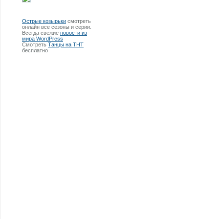
Острые козырьки
смотреть
онлайн все сезоны и серии.
Всегда свежие
новости из
мира WordPress
Смотреть
Танцы на ТНТ
бесплатно