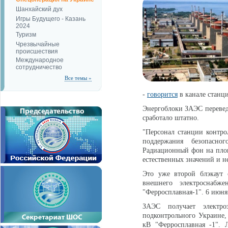
Шанхайский дух
Игры Будущего - Казань
2024
Туризм
Чрезвычайные
происшествия
Международное
сотрудничество
Все темы »
-
говорится
в канале станц
Энергоблоки ЗАЭС перевед
сработало штатно.
"Персонал станции контро
поддержания безопасно
Радиационный фон на площ
естественных значений и н
Это уже второй блэкаут
внешнего электроснаб
"Ферросплавная-1". 6 июн
ЗАЭС получает электро
подконтрольного Украине,
кВ "Ферросплавная -1". 