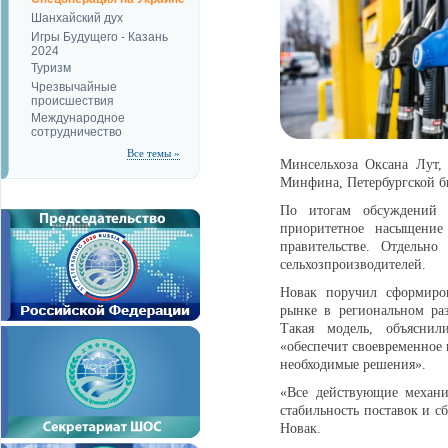
Шанхайский дух
Игры Будущего - Казань
2024
Туризм
Чрезвычайные
происшествия
Международное
сотрудничество
Все темы »
Минсельхоза Оксана Лут,
Минфина, Петербургской б
По итогам обсуждений б
приоритетное насыщение
правительстве. Отдельно
сельхозпроизводителей.
Новак поручил сформиров
рынке в региональном ра
Такая модель, объяснил
«обеспечит своевременное 
необходимые решения».
«Все действующие механи
стабильность поставок и с
Новак.