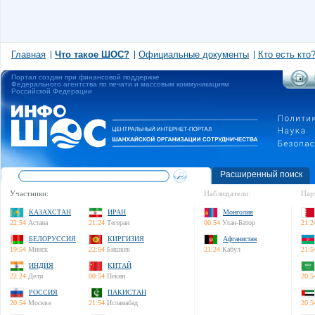
Главная
Что такое ШОС?
Официальные документы
Кто есть кто
Портал создан при финансовой поддержке
Федерального агентства по печати и массовым коммуникациям
Российской Федерации
Расширенный поиск
Участники:
Наблюдатели:
Пар
КАЗАХСТАН
ИРАН
Монголия
22:54
Астана
21:24
Тегеран
00:54
Улан-Батор
21:2
БЕЛОРУССИЯ
КИРГИЗИЯ
Афганистан
19:54
Минск
22:54
Бишкек
21:24
Кабул
21:5
ИНДИЯ
КИТАЙ
22:24
Дели
00:54
Пекин
20:5
РОССИЯ
ПАКИСТАН
20:54
Москва
21:54
Исламабад
20:5