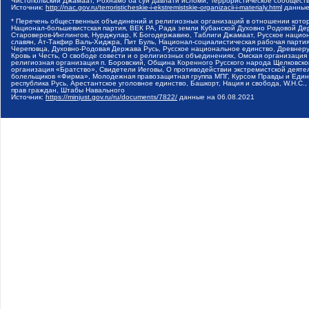
Чистопольский Джамаат, Рохнамо ба суи давлати исломи, Террористическое сообщест
Источник:
http://nac.gov.ru/terroristicheskie-i-ekstremistskie-organizacii-i-materialy.html
данные
* Перечень общественных объединений и религиозных организаций в отношении котор
Национал-большевистская партия, ВЕК РА, Рада земли Кубанской Духовно Родовой Де
Староверов-Инглингов, Нурджулар, К Богодержавию, Таблиги Джамаат, Русское наци
славян, Ат-Такфир Валь-Хиджра, Пит Буль, Национал-социалистическая рабочая парт
Череповца, Духовно-Родовая Держава Русь, Русское национальное единство, Древнер
Кровь и Честь, О свободе совести и о религиозных объединениях, Омская организаци
религиозная организация п. Боровский, Община Коренного Русского народа Щелковског
организация «Братство», Свидетели Иеговы, О противодействии экстремистской деяте
болельщиков «Фирма», Молодежная правозащитная группа МПГ, Курсом Правды и Единен
республика Русь, Арестантское уголовное единство, Башкорт, Нация и свобода, W.H.С
прав граждан, Штабы Навального
Источник:
https://minjust.gov.ru/ru/documents/7822/
данные на
06.08.2021