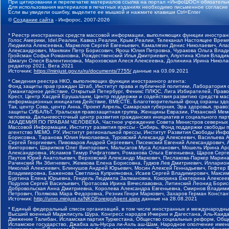
При цитировании и перепечатке материалов ссылка на портал «ИнфоШОС» обязательн
Для использования материалов в печатных изданиях необходимо письменное согласие
Если вы увидели ошибку, выделите ее мышкой и нажмите клавиши Ctrl+Enter
©
Создание сайта
- Инфорос, 2007-2026
* Реестр иностранных средств массовой информации, выполняющих функции иностранн
Голос Америки, Idel.Реалии, Кавказ.Реалии, Крым.Реалии, Телеканал Настоящее Время
Людмила Алексеевна, Маркелов Сергей Евгеньевич, Камалягин Денис Николаевич, Апах
Александрович, Маняхин Петр Борисович, Ярош Юлия Петровна, Чуракова Ольга Влади
Гройсман Софья Романовна, Рождественский Илья Дмитриевич, Апухтина Юлия Владимир
Шмагун Олеся Валентиновна, Мароховская Алеся Алексеевна, Долинина Ирина Никола
редактор 2021, Вега 2021
Источник:
https://minjust.gov.ru/ru/documents/7755/
данные на
03.09.2021
* Сведения реестра НКО, выполняющих функции иностранного агента:
Фонд защиты прав граждан Штаб, Институт права и публичной политики, Лаборатория
Гуманитарное действие, Открытый Петербург, Феникс ПЛЮС, Лига Избирателей, Правов
Крест, Центр Хасдей Ерушалаим, Центр поддержки и содействия развитию средств мас
информационных инициатив Действие, ВМЕСТЕ, Благотворительный фонд охраны здоров
Так, центр Сова, центр Анна, Проект Апрель, Самарская губерния, Эра здоровья, пр
защиты СИБАЛЬТ, Уральская правозащитная группа, Женщины Евразии, Рязанский Мемо
человека, Дальневосточный центр развития гражданских инициатив и социального пар
АКАДЕМИЯ ПО ПРАВАМ ЧЕЛОВЕКА, Частное учреждение Совета Министров северных стр
Массовой Информации, Институт развития прессы - Сибирь, Фонд поддержки свободы 
агентство МЕМО. РУ, Институт региональной прессы, Институт Развития Свободы Инф
Борисовна, Таранова Юлия Николаевна, Туровский Александр Алексеевич, Васильева 
Сергей Георгиевич, Пивоваров Андрей Сергеевич, Писемский Евгений Александрович,
Викторович, Шарипков Олег Викторович, Мальсагов Муса Асланович, Мошель Ирина Ар
Александровна, Исламов Тимур Рифгатович, Романова Ольга Евгеньевна, Щаров Серг
Паутов Юрий Анатольевич, Верховский Александр Маркович, Пислакова-Паркер Марина
Рачинский Ян Збигневич, Жемкова Елена Борисовна, Гудков Лев Дмитриевич, Иллари
Николай Алексеевич, Блинушов Андрей Юрьевич, Мосин Алексей Геннадьевич, Гефтер
Владимировна, Баженова Светлана Куприяновна, Исаев Сергей Владимирович, Максим
Буртина Елена Юрьевна, Гендель Людмила Залмановна, Кокорина Екатерина Алексеев
Подузов Сергей Васильевич, Протасова Ирина Вячеславовна, Литинский Леонид Борис
Добровольская Анна Дмитриевна, Королева Александра Евгеньевна, Смирнов Владими
Петрович, Полякова Мара Федоровна, Резник Генри Маркович, Захаров Герман Конста
Источник:
http://unro.minjust.ru/NKOForeignAgent.aspx
данные на
28.08.2021
* Единый федеральный список организаций, в том числе иностранных и международны
Высший военный Маджлисуль Шура, Конгресс народов Ичкерии и Дагестана, Аль-Каида, 
Движение Талибан, Исламская партия Туркестана, Общество социальных реформ, Общес
Исламское государство, Джабха аль-Нусра ли-Ахль аш-Шам, Народное ополчение имен