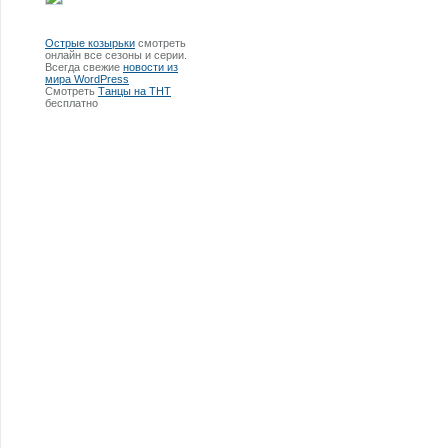
Острые козырьки
смотреть
онлайн все сезоны и серии.
Всегда свежие
новости из
мира WordPress
Смотреть
Танцы на ТНТ
бесплатно