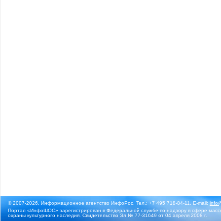
© 2007-2026, Информационное агентство ИнфоРос. Тел.: +7 495 718-84-11, E-mail:
info
Портал «ИнфоШОС» зарегистрирован в Федеральной службе по надзору в сфере массо
охраны культурного наследия. Свидетельство Эл № 77-31649 от 04 апреля 2008 г.