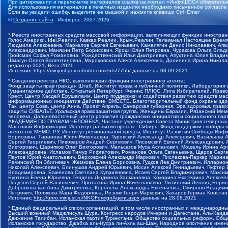
При цитировании и перепечатке материалов ссылка на портал «ИнфоШОС» обязательн
Для использования материалов в печатных изданиях необходимо письменное согласие
Если вы увидели ошибку, выделите ее мышкой и нажмите клавиши Ctrl+Enter
©
Создание сайта
- Инфорос, 2007-2026
* Реестр иностранных средств массовой информации, выполняющих функции иностранн
Голос Америки, Idel.Реалии, Кавказ.Реалии, Крым.Реалии, Телеканал Настоящее Время
Людмила Алексеевна, Маркелов Сергей Евгеньевич, Камалягин Денис Николаевич, Апах
Александрович, Маняхин Петр Борисович, Ярош Юлия Петровна, Чуракова Ольга Влади
Гройсман Софья Романовна, Рождественский Илья Дмитриевич, Апухтина Юлия Владимир
Шмагун Олеся Валентиновна, Мароховская Алеся Алексеевна, Долинина Ирина Никола
редактор 2021, Вега 2021
Источник:
https://minjust.gov.ru/ru/documents/7755/
данные на
03.09.2021
* Сведения реестра НКО, выполняющих функции иностранного агента:
Фонд защиты прав граждан Штаб, Институт права и публичной политики, Лаборатория
Гуманитарное действие, Открытый Петербург, Феникс ПЛЮС, Лига Избирателей, Правов
Крест, Центр Хасдей Ерушалаим, Центр поддержки и содействия развитию средств мас
информационных инициатив Действие, ВМЕСТЕ, Благотворительный фонд охраны здоров
Так, центр Сова, центр Анна, Проект Апрель, Самарская губерния, Эра здоровья, пр
защиты СИБАЛЬТ, Уральская правозащитная группа, Женщины Евразии, Рязанский Мемо
человека, Дальневосточный центр развития гражданских инициатив и социального пар
АКАДЕМИЯ ПО ПРАВАМ ЧЕЛОВЕКА, Частное учреждение Совета Министров северных стр
Массовой Информации, Институт развития прессы - Сибирь, Фонд поддержки свободы 
агентство МЕМО. РУ, Институт региональной прессы, Институт Развития Свободы Инф
Борисовна, Таранова Юлия Николаевна, Туровский Александр Алексеевич, Васильева 
Сергей Георгиевич, Пивоваров Андрей Сергеевич, Писемский Евгений Александрович,
Викторович, Шарипков Олег Викторович, Мальсагов Муса Асланович, Мошель Ирина Ар
Александровна, Исламов Тимур Рифгатович, Романова Ольга Евгеньевна, Щаров Серг
Паутов Юрий Анатольевич, Верховский Александр Маркович, Пислакова-Паркер Марина
Рачинский Ян Збигневич, Жемкова Елена Борисовна, Гудков Лев Дмитриевич, Иллари
Николай Алексеевич, Блинушов Андрей Юрьевич, Мосин Алексей Геннадьевич, Гефтер
Владимировна, Баженова Светлана Куприяновна, Исаев Сергей Владимирович, Максим
Буртина Елена Юрьевна, Гендель Людмила Залмановна, Кокорина Екатерина Алексеев
Подузов Сергей Васильевич, Протасова Ирина Вячеславовна, Литинский Леонид Борис
Добровольская Анна Дмитриевна, Королева Александра Евгеньевна, Смирнов Владими
Петрович, Полякова Мара Федоровна, Резник Генри Маркович, Захаров Герман Конста
Источник:
http://unro.minjust.ru/NKOForeignAgent.aspx
данные на
28.08.2021
* Единый федеральный список организаций, в том числе иностранных и международны
Высший военный Маджлисуль Шура, Конгресс народов Ичкерии и Дагестана, Аль-Каида, 
Движение Талибан, Исламская партия Туркестана, Общество социальных реформ, Общес
Исламское государство, Джабха аль-Нусра ли-Ахль аш-Шам, Народное ополчение имен