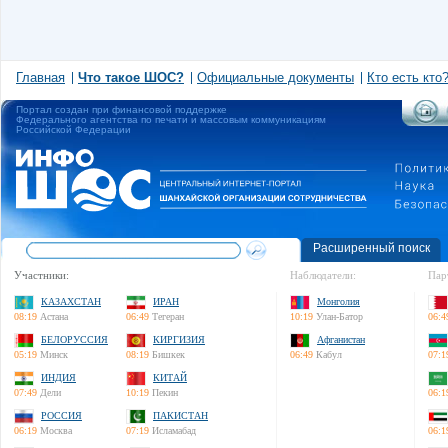
Главная
Что такое ШОС?
Официальные документы
Кто есть кто
Портал создан при финансовой поддержке
Федерального агентства по печати и массовым коммуникациям
Российской Федерации
Расширенный поиск
Участники:
Наблюдатели:
Пар
КАЗАХСТАН
ИРАН
Монголия
08:19
Астана
06:49
Тегеран
10:19
Улан-Батор
06:4
БЕЛОРУССИЯ
КИРГИЗИЯ
Афганистан
05:19
Минск
08:19
Бишкек
06:49
Кабул
07:1
ИНДИЯ
КИТАЙ
07:49
Дели
10:19
Пекин
06:1
РОССИЯ
ПАКИСТАН
06:19
Москва
07:19
Исламабад
06:1