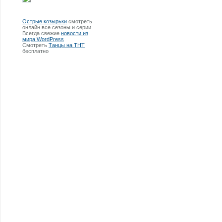
Острые козырьки
смотреть
онлайн все сезоны и серии.
Всегда свежие
новости из
мира WordPress
Смотреть
Танцы на ТНТ
бесплатно