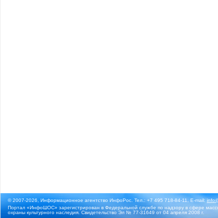
© 2007-2026, Информационное агентство ИнфоРос. Тел.: +7 495 718-84-11, E-mail:
info
Портал «ИнфоШОС» зарегистрирован в Федеральной службе по надзору в сфере массо
охраны культурного наследия. Свидетельство Эл № 77-31649 от 04 апреля 2008 г.