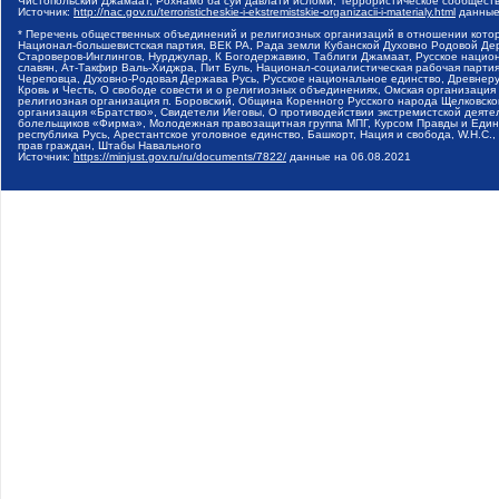
Чистопольский Джамаат, Рохнамо ба суи давлати исломи, Террористическое сообщест
Источник:
http://nac.gov.ru/terroristicheskie-i-ekstremistskie-organizacii-i-materialy.html
данные
* Перечень общественных объединений и религиозных организаций в отношении котор
Национал-большевистская партия, ВЕК РА, Рада земли Кубанской Духовно Родовой Де
Староверов-Инглингов, Нурджулар, К Богодержавию, Таблиги Джамаат, Русское наци
славян, Ат-Такфир Валь-Хиджра, Пит Буль, Национал-социалистическая рабочая парт
Череповца, Духовно-Родовая Держава Русь, Русское национальное единство, Древнер
Кровь и Честь, О свободе совести и о религиозных объединениях, Омская организаци
религиозная организация п. Боровский, Община Коренного Русского народа Щелковског
организация «Братство», Свидетели Иеговы, О противодействии экстремистской деяте
болельщиков «Фирма», Молодежная правозащитная группа МПГ, Курсом Правды и Единен
республика Русь, Арестантское уголовное единство, Башкорт, Нация и свобода, W.H.С
прав граждан, Штабы Навального
Источник:
https://minjust.gov.ru/ru/documents/7822/
данные на
06.08.2021